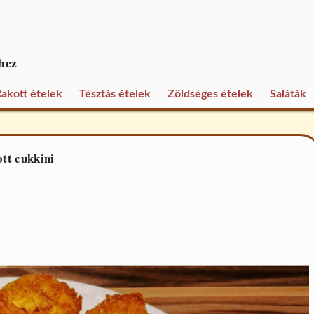
hez
akott ételek
Tésztás ételek
Zöldséges ételek
Saláták
tt cukkini