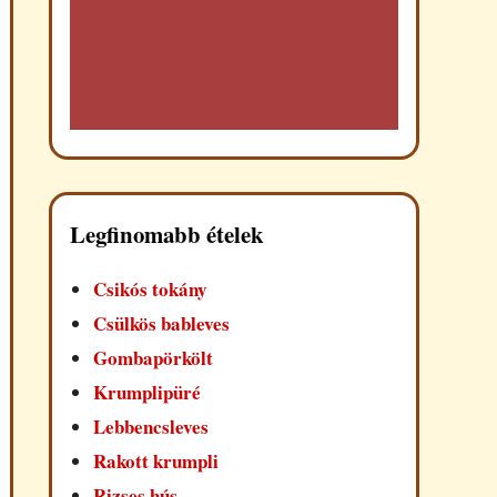
Legfinomabb ételek
Csikós tokány
Csülkös bableves
Gombapörkölt
Krumplipüré
Lebbencsleves
Rakott krumpli
Rizses hús