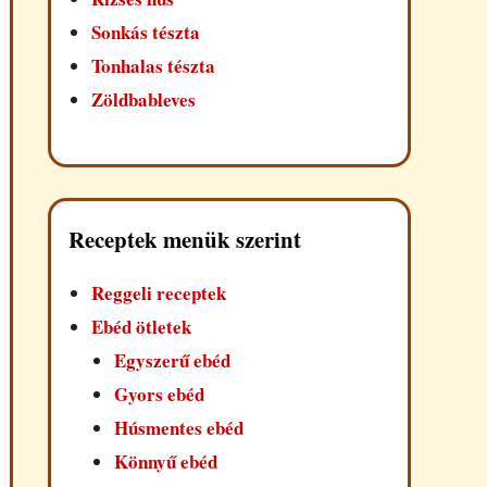
Sonkás tészta
Tonhalas tészta
Zöldbableves
Receptek menük szerint
Reggeli receptek
Ebéd ötletek
Egyszerű ebéd
Gyors ebéd
Húsmentes ebéd
Könnyű ebéd