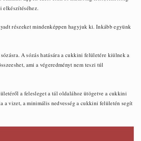
i elkészítéséhez.
fonnyadt részeket mindenképpen hagyjuk ki. Inkább együnk
 sózásra. A sózás hatására a cukkini felületére kiülnek a
összeeshet, ami a végeredményt nem teszi túl
ületéről a felesleget a tál oldalához ütögetve a cukkini
óla a vizet, a minimális nedvesség a cukkini felületén segít