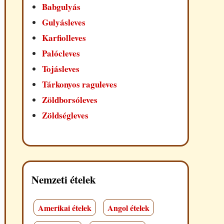
Babgulyás
Gulyásleves
Karfiolleves
Palócleves
Tojásleves
Tárkonyos raguleves
Zöldborsóleves
Zöldségleves
Nemzeti ételek
Amerikai ételek
Angol ételek