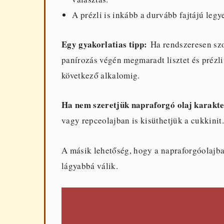
A prézli is inkább a durvább fajtájú legy
Egy gyakorlatias tipp:
Ha rendszeresen szo
panírozás végén megmaradt lisztet és prézli
következő alkalomig.
Ha nem szeretjük napraforgó olaj karakte
vagy repceolajban is kisüthetjük a cukkinit.
A másik lehetőség, hogy a napraforgóolajba
lágyabbá válik.