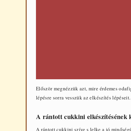
Először megnézzük azt, mire érdemes odafigy
lépésre sorra vesszük az elkészítés lépéseit.
A rántott cukkini elkészítésének 
A rántott cukkini szíve s lelke a jó minőség