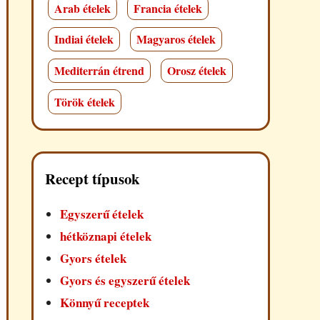
Arab ételek
Francia ételek
Indiai ételek
Magyaros ételek
Mediterrán étrend
Orosz ételek
Török ételek
Recept típusok
Egyszerű ételek
hétköznapi ételek
Gyors ételek
Gyors és egyszerű ételek
Könnyű receptek