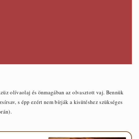
szüz olívaolaj és önmagában az olvasztott vaj. Bennük
sírsav, s épp ezért nem bírják a kisütéshez szükséges
rán).