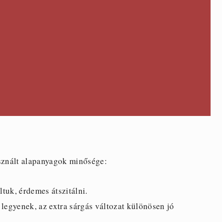
sznált alapanyagok minősége:
ltuk, érdemes átszitálni.
legyenek, az extra sárgás változat különösen jó