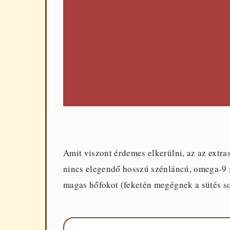
Amit viszont érdemes elkerülni, az az extra
nincs elegendő hosszú szénláncú, omega-9 z
magas hőfokot (feketén megégnek a sütés so