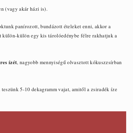
en (vagy akár házi is).
ktunk panírozott, bundázott ételeket enni, akkor a
t külön-külön egy kis tárolóedénybe félre rakhatjuk a
res ízét
, nagyobb mennyiségű olvasztott kókuszzsírban
 teszünk 5-10 dekagramm vajat, amitől a zsiradék íze