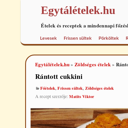
Egytálételek.hu
Ételek és receptek a mindennapi főzés
Levesek
Frissen sültek
Pörköltek
R
Egytálételek.hu
Zöldséges ételek
Ránto
»
»
Rántott cukkini
,
,
Főételek
Frissen sültek
Zöldséges ételek
A recept szerzője:
Matits Viktor