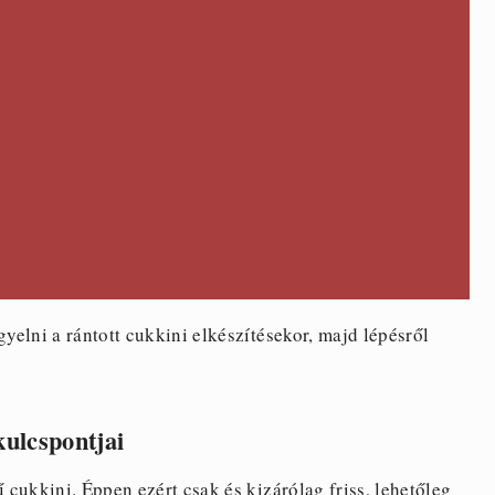
elni a rántott cukkini elkészítésekor, majd lépésről
kulcspontjai
ű cukkini. Éppen ezért csak és kizárólag friss, lehetőleg