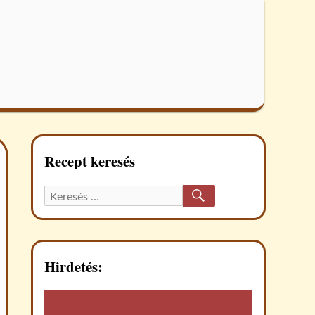
Recept keresés
KERESÉS
Keresett
recept:
Hirdetés: