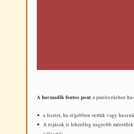
A harmadik fontos pont
a panírozáshoz ha
a lisztet, ha régebben vettük vagy haszná
A tojások is lehetőleg nagyobb méretűek 
választás.