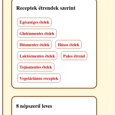
Receptek étrendek szerint
Egészséges ételek
Gluténmentes ételek
Húsmentes ételek
Húsos ételek
Laktózmentes ételek
Paleo étrend
Tojásmentes ételek
Vegetáriánus receptek
8 népszerű leves