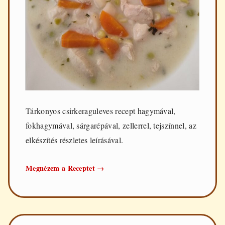
Tárkonyos csirkeraguleves recept hagymával,
fokhagymával, sárgarépával, zellerrel, tejszínnel, az
elkészítés részletes leírásával.
Tárkonyos
Megnézem a Receptet
→
csirkeraguleves