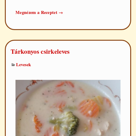
Egyszerű
Megnézem a Receptet
→
lencseleves
Tárkonyos csirkeleves
Levesek