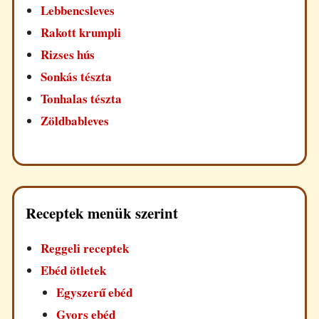
Lebbencsleves
Rakott krumpli
Rizses hús
Sonkás tészta
Tonhalas tészta
Zöldbableves
Receptek menük szerint
Reggeli receptek
Ebéd ötletek
Egyszerű ebéd
Gyors ebéd