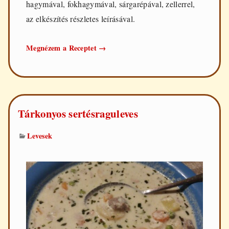
hagymával, fokhagymával, sárgarépával, zellerrel,
az elkészítés részletes leírásával.
Tejszínes-
Megnézem a Receptet
→
tárkonyos
csirkeraguleves
Tárkonyos sertésraguleves
Levesek