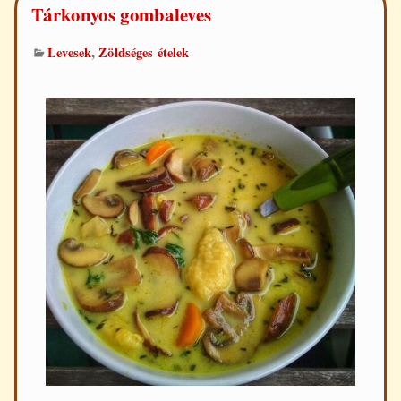
Tárkonyos gombaleves
,
Levesek
Zöldséges ételek