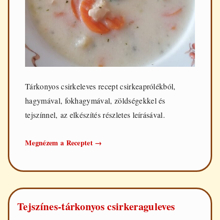
Tárkonyos csirkeleves recept csirkeaprólékból,
hagymával, fokhagymával, zöldségekkel és
tejszínnel, az elkészítés részletes leírásával.
Tárkonyos
Megnézem a Receptet
→
csirkeleves
Tejszínes-tárkonyos csirkeraguleves