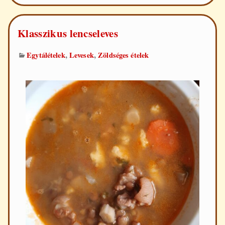
Klasszikus lencseleves
,
,
Egytálételek
Levesek
Zöldséges ételek