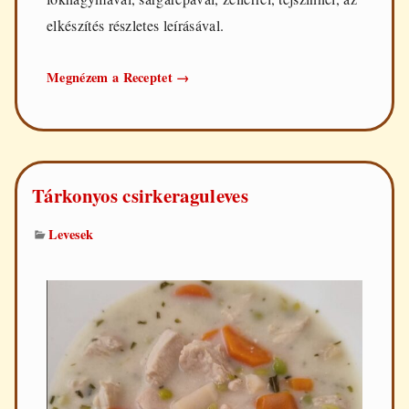
elkészítés részletes leírásával.
Tárkonyos
Megnézem a Receptet
→
pulykaraguleves
Tárkonyos csirkeraguleves
Levesek