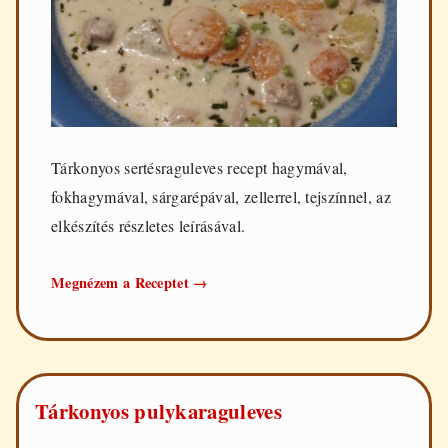
Tárkonyos sertésraguleves recept hagymával,
fokhagymával, sárgarépával, zellerrel, tejszínnel, az
elkészítés részletes leírásával.
Tárkonyos
Megnézem a Receptet
→
sertésraguleves
Tárkonyos pulykaraguleves