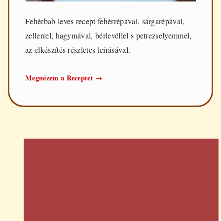
Fehérbab leves recept fehérrépával, sárgarépával,
zellerrel, hagymával, bérlevéllel s petrezselyemmel,
az elkészítés részletes leírásával.
Fehérbab
Megnézem a Receptet
→
leves