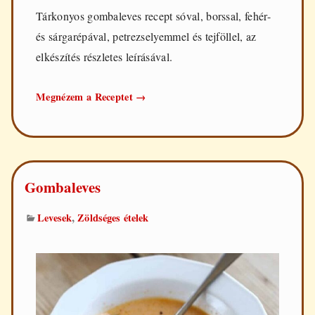
Tárkonyos gombaleves recept sóval, borssal, fehér-
és sárgarépával, petrezselyemmel és tejföllel, az
elkészítés részletes leírásával.
Tárkonyos
Megnézem a Receptet
→
gombaleves
Gombaleves
,
Levesek
Zöldséges ételek