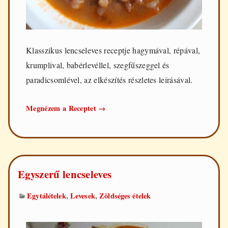
Klasszikus lencseleves receptje hagymával, répával,
krumplival, babérlevéllel, szegfűszeggel és
paradicsomlével, az elkészítés részletes leírásával.
Klasszikus
Megnézem a Receptet
→
lencseleves
Egyszerű lencseleves
,
,
Egytálételek
Levesek
Zöldséges ételek