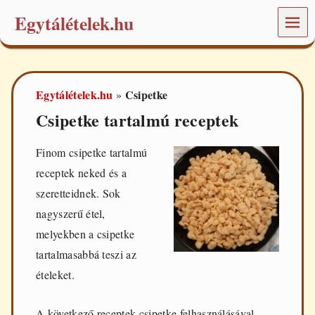
Egytálételek.hu
MEN
Ü
É
t
e
Egytálételek.hu
Csipetke
»
l
e
Csipetke tartalmú receptek
k
é
s
Finom csipetke tartalmú
r
receptek neked és a
e
c
szeretteidnek. Sok
e
nagyszerű étel,
p
t
melyekben a csipetke
e
tartalmasabbá teszi az
k
a
ételeket.
m
i
n
A következő receptek csipetke felhasználásával