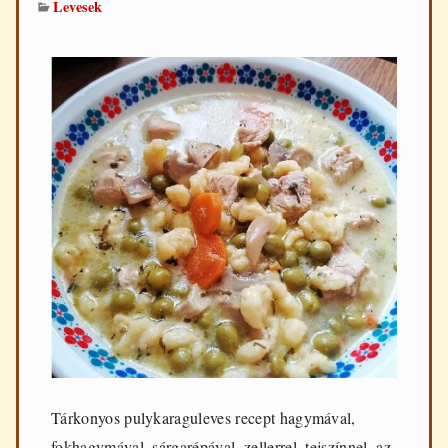
Levesek
Tárkonyos pulykaraguleves recept hagymával,
fokhagymával, sárgarépával, zellerrel, tejszínnel, az