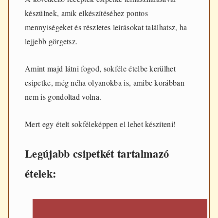
d
készülnek, amik elkészítéséhez pontos
e
n
mennyiségeket és részletes leírásokat találhatsz, ha
n
lejjebb görgetsz.
a
p
i
Amint majd látni fogod, sokféle ételbe kerülhet
f
ő
csipetke, még néha olyanokba is, amibe korábban
z
nem is gondoltad volna.
é
s
h
Mert egy ételt sokféleképpen el lehet készíteni!
e
z
Legújabb csipetkét tartalmazó
ételek: