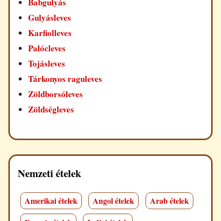
Babgulyás
Gulyásleves
Karfiolleves
Palócleves
Tojásleves
Tárkonyos raguleves
Zöldborsóleves
Zöldségleves
Nemzeti ételek
Amerikai ételek
Angol ételek
Arab ételek