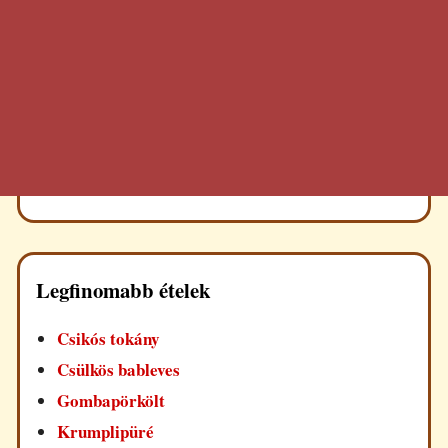
Legfinomabb ételek
Csikós tokány
Csülkös bableves
Gombapörkölt
Krumplipüré