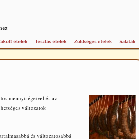
hez
akott ételek
Tésztás ételek
Zöldséges ételek
Saláták
tos mennyiségeivel és az
lehetséges változatok
tartalmasabbá és változatosabbá