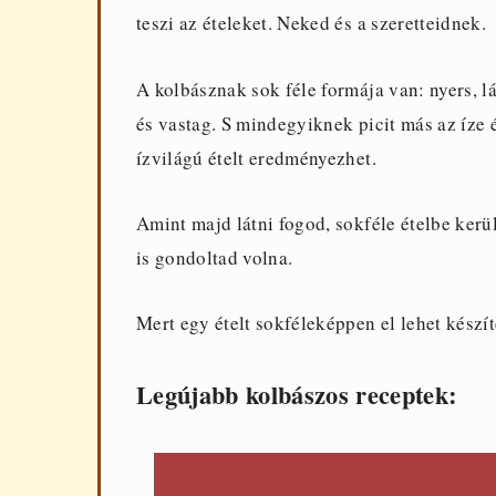
teszi az ételeket. Neked és a szeretteidnek.
A kolbásznak sok féle formája van: nyers, lán
és vastag. S mindegyiknek picit más az íze 
ízvilágú ételt eredményezhet.
Amint majd látni fogod, sokféle ételbe ker
is gondoltad volna.
Mert egy ételt sokféleképpen el lehet készít
Legújabb kolbászos receptek: