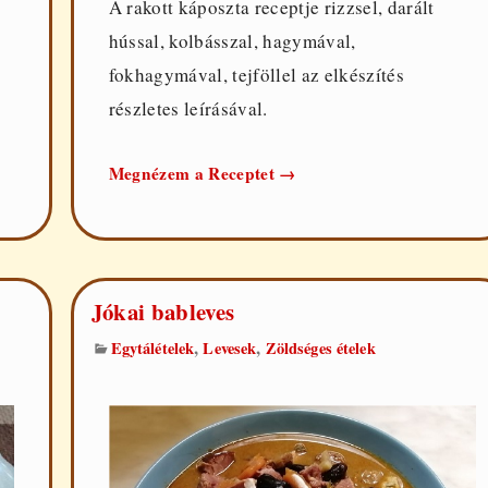
A rakott káposzta receptje rizzsel, darált
hússal, kolbásszal, hagymával,
fokhagymával, tejföllel az elkészítés
részletes leírásával.
Rakott
Megnézem a Receptet
→
káposzta
Jókai bableves
,
,
Egytálételek
Levesek
Zöldséges ételek