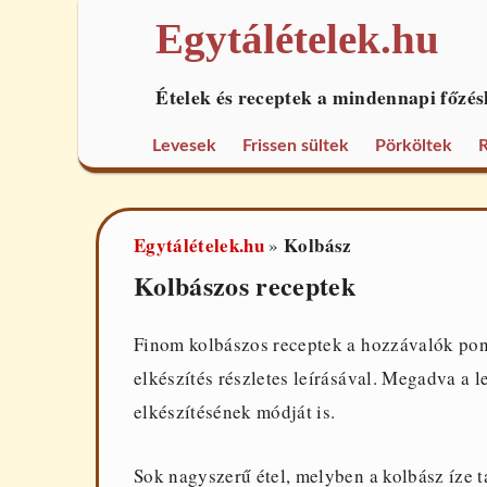
Egytálételek.hu
Ételek és receptek a mindennapi főzés
Levesek
Frissen sültek
Pörköltek
R
Egytálételek.hu
Kolbász
»
Kolbászos receptek
Finom kolbászos receptek a hozzávalók pon
elkészítés részletes leírásával. Megadva a 
elkészítésének módját is.
Sok nagyszerű étel, melyben a kolbász íze 