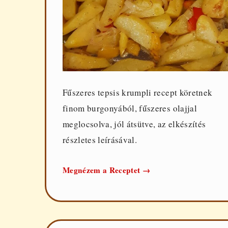
Fűszeres tepsis krumpli recept köretnek
finom burgonyából, fűszeres olajjal
meglocsolva, jól átsütve, az elkészítés
részletes leírásával.
Tepsis
Megnézem a Receptet
→
krumpli