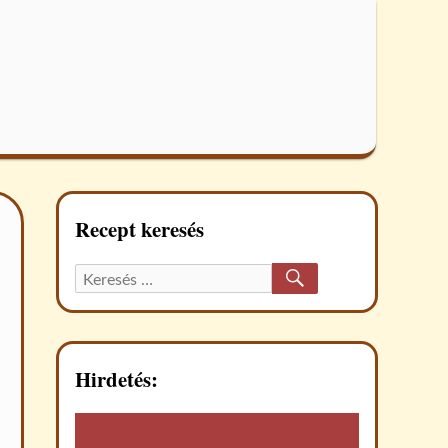
Recept keresés
KERESÉS
Keresett
recept:
Hirdetés: