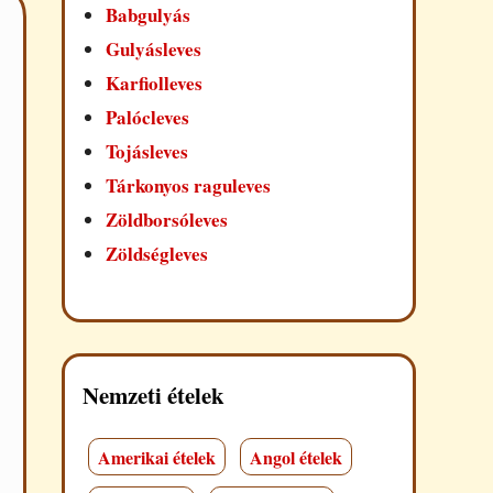
Babgulyás
Gulyásleves
Karfiolleves
Palócleves
Tojásleves
Tárkonyos raguleves
Zöldborsóleves
Zöldségleves
Nemzeti ételek
Amerikai ételek
Angol ételek