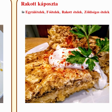
Rakott káposzta
,
,
,
Egytálételek
Főételek
Rakott ételek
Zöldséges ételek