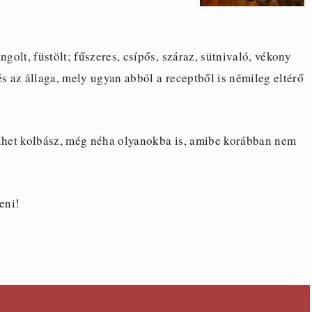
golt, füstölt; fűszeres, csípős, száraz, sütnivaló, vékony
és az állaga, mely ugyan abból a receptből is némileg eltérő
ülhet kolbász, még néha olyanokba is, amibe korábban nem
eni!