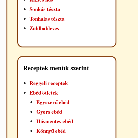
Sonkás tészta
Tonhalas tészta
Zöldbableves
Receptek menük szerint
Reggeli receptek
Ebéd ötletek
Egyszerű ebéd
Gyors ebéd
Húsmentes ebéd
Könnyű ebéd