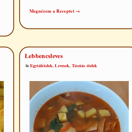
Kolbásszal
Megnézem a Receptet
→
töltött
karaj
Lebbencsleves
,
,
Egytálételek
Levesek
Tésztás ételek