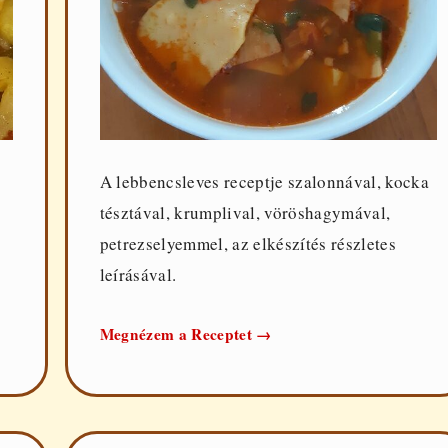
A lebbencsleves receptje szalonnával, kocka
tésztával, krumplival, vöröshagymával,
petrezselyemmel, az elkészítés részletes
leírásával.
Lebbencsleves
Megnézem a Receptet
→