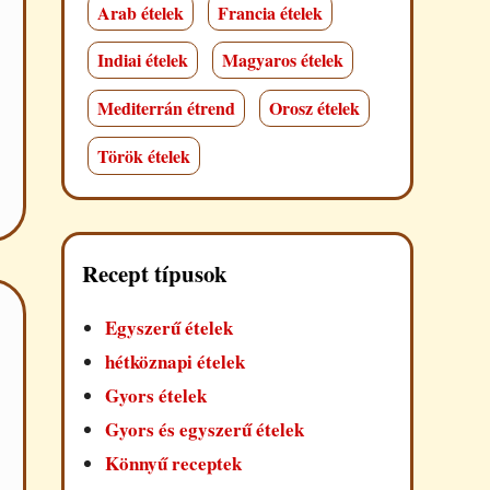
Arab ételek
Francia ételek
Indiai ételek
Magyaros ételek
Mediterrán étrend
Orosz ételek
Török ételek
Recept típusok
Egyszerű ételek
hétköznapi ételek
Gyors ételek
Gyors és egyszerű ételek
Könnyű receptek