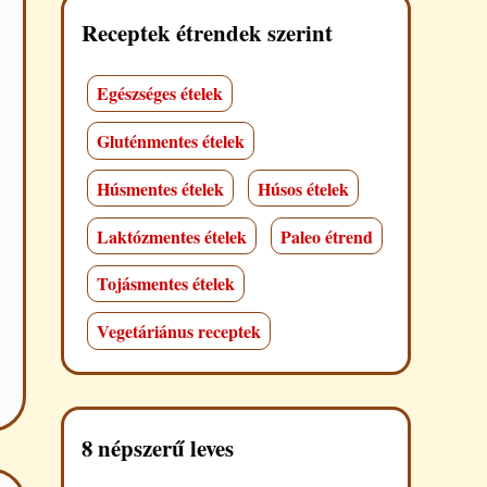
Receptek étrendek szerint
Egészséges ételek
Gluténmentes ételek
Húsmentes ételek
Húsos ételek
Laktózmentes ételek
Paleo étrend
Tojásmentes ételek
Vegetáriánus receptek
8 népszerű leves