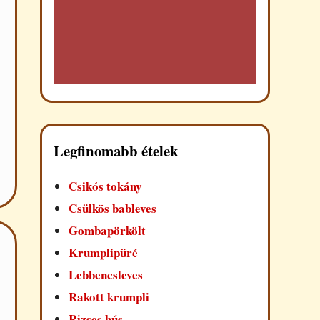
Legfinomabb ételek
Csikós tokány
Csülkös bableves
Gombapörkölt
Krumplipüré
Lebbencsleves
Rakott krumpli
Rizses hús