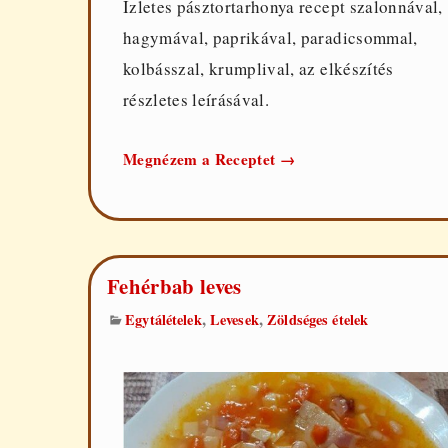
Ízletes pásztortarhonya recept szalonnával,
hagymával, paprikával, paradicsommal,
kolbásszal, krumplival, az elkészítés
részletes leírásával.
Pásztortarhonya
Megnézem a Receptet
→
Fehérbab leves
,
,
Egytálételek
Levesek
Zöldséges ételek