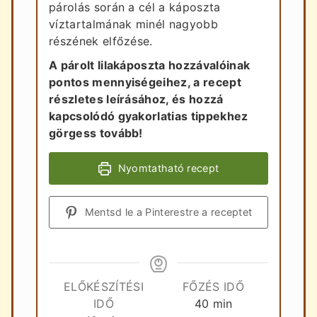
párolás során a cél a káposzta
víztartalmának minél nagyobb
részének elfőzése.
A párolt lilakáposzta hozzávalóinak
pontos mennyiségeihez, a recept
részletes leírásához, és hozzá
kapcsolódó gyakorlatias tippekhez
görgess tovább!
Nyomtatható recept
Mentsd le a Pinterestre a receptet
ELŐKÉSZÍTÉSI
FŐZÉS IDŐ
perc
IDŐ
40
min