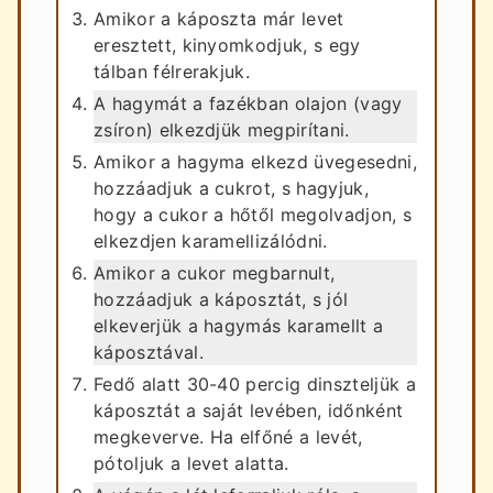
Amikor a káposzta már levet
eresztett, kinyomkodjuk, s egy
tálban félrerakjuk.
A hagymát a fazékban olajon (vagy
zsíron) elkezdjük megpirítani.
Amikor a hagyma elkezd üvegesedni,
hozzáadjuk a cukrot, s hagyjuk,
hogy a cukor a hőtől megolvadjon, s
elkezdjen karamellizálódni.
Amikor a cukor megbarnult,
hozzáadjuk a káposztát, s jól
elkeverjük a hagymás karamellt a
káposztával.
Fedő alatt 30-40 percig dinszteljük a
káposztát a saját levében, időnként
megkeverve. Ha elfőné a levét,
pótoljuk a levet alatta.