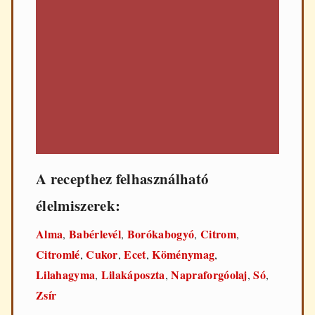
A recepthez felhasználható
élelmiszerek:
Alma
Babérlevél
Borókabogyó
Citrom
,
,
,
,
Citromlé
Cukor
Ecet
Köménymag
,
,
,
,
Lilahagyma
Lilakáposzta
Napraforgóolaj
Só
,
,
,
,
Zsír