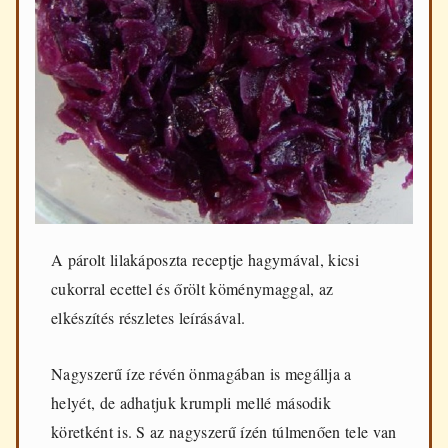
d
e
n
n
a
p
i
f
ő
z
é
s
h
e
A párolt lilakáposzta receptje hagymával, kicsi
z
cukorral ecettel és őrölt köménymaggal, az
elkészítés részletes leírásával.
Nagyszerű íze révén önmagában is megállja a
helyét, de adhatjuk krumpli mellé második
köretként is. S az nagyszerű ízén túlmenően tele van