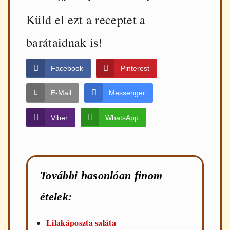
Küld el ezt a receptet a
barátaidnak is!
Facebook
Pinterest
E-Mail
Messenger
Viber
WhatsApp
További hasonlóan finom
ételek:
Lilakáposzta saláta