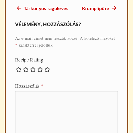
Előző
Következő
Tárkonyos raguleves
Krumplipüré
Bejegyzés
recept:
recept:
navigáció
VÉLEMÉNY, HOZZÁSZÓLÁS?
Az e-mail címet nem tesszük közzé.
A kötelező mezőket
*
karakterrel jelöltük
Recipe Rating
Hozzászólás
*