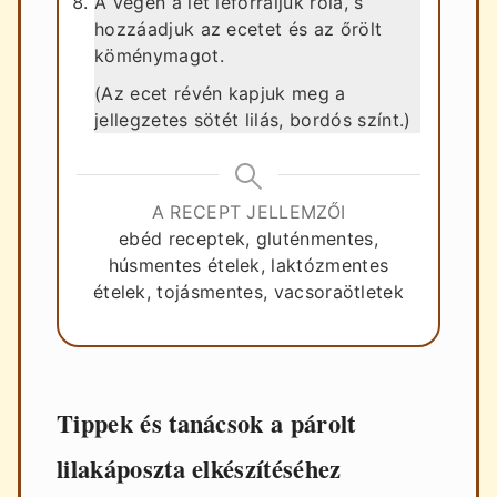
A végén a lét leforraljuk róla, s
hozzáadjuk az ecetet és az őrölt
köménymagot.
(Az ecet révén kapjuk meg a
jellegzetes sötét lilás, bordós színt.)
A RECEPT JELLEMZŐI
ebéd receptek, gluténmentes,
húsmentes ételek, laktózmentes
ételek, tojásmentes, vacsoraötletek
Tippek és tanácsok a párolt
lilakáposzta elkészítéséhez