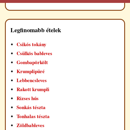
Legfinomabb ételek
Csikós tokány
Csülkös bableves
Gombapörkölt
Krumplipüré
Lebbencsleves
Rakott krumpli
Rizses hús
Sonkás tészta
Tonhalas tészta
Zöldbableves