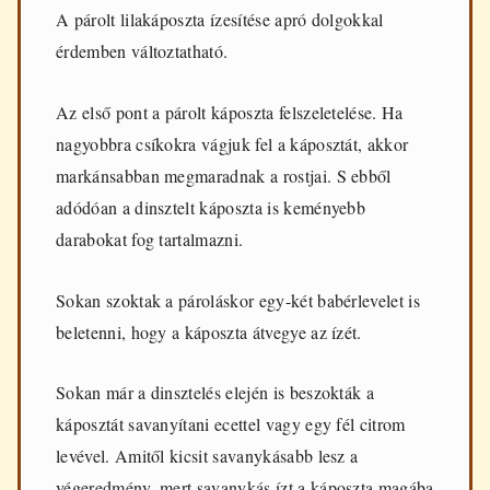
A párolt lilakáposzta ízesítése apró dolgokkal
érdemben változtatható.
Az első pont a párolt káposzta felszeletelése. Ha
nagyobbra csíkokra vágjuk fel a káposztát, akkor
markánsabban megmaradnak a rostjai. S ebből
adódóan a dinsztelt káposzta is keményebb
darabokat fog tartalmazni.
Sokan szoktak a pároláskor egy-két babérlevelet is
beletenni, hogy a káposzta átvegye az ízét.
Sokan már a dinsztelés elején is beszokták a
káposztát savanyítani ecettel vagy egy fél citrom
levével. Amitől kicsit savanykásabb lesz a
végeredmény, mert savanykás ízt a káposzta magába