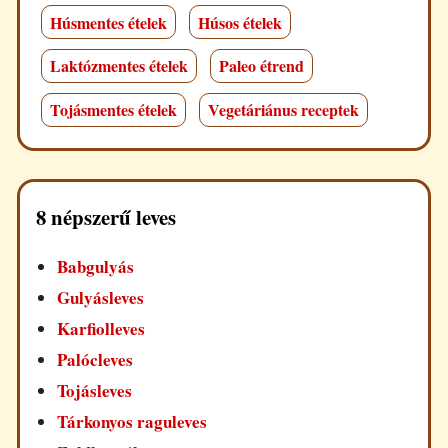
Húsmentes ételek
Húsos ételek
Laktózmentes ételek
Paleo étrend
Tojásmentes ételek
Vegetáriánus receptek
8 népszerű leves
Babgulyás
Gulyásleves
Karfiolleves
Palócleves
Tojásleves
Tárkonyos raguleves