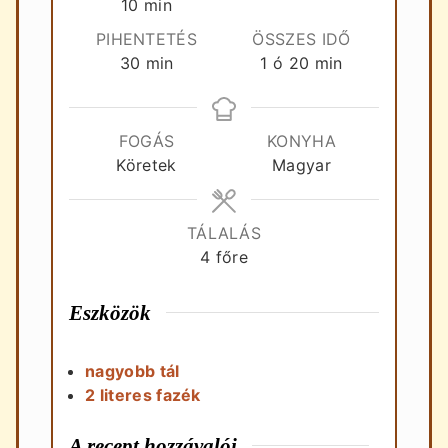
perc
10
min
PIHENTETÉS
ÖSSZES IDŐ
perc
óra
perc
30
min
1
ó
20
min
FOGÁS
KONYHA
Köretek
Magyar
TÁLALÁS
4
főre
Eszközök
nagyobb tál
2 literes fazék
A recept hozzávalói