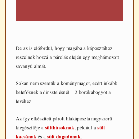
De az is előfordul, hogy magába a káposztához
reszelnek hozzá a párolás elején egy meghámozott
savanyú almát.
Sokan nem szeretik a köménymagot, ezért inkább
belefőznek a dinsztelésnél 1-2 borókabogyót a
levéhez
Az így elkészített párolt lilakáposzta nagyszerű
sülthúsoknak
sült
kiegészítője a
, például a
kacsának
sült dagadónak
és a
.