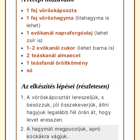
1
fej
vöröskáposzta
1
fej
vöröshagyma
(lilahagyma is
lehet)
1
evőkanál
napraforgóolaj
(lehet
zsír is)
1-2
evőkanál
cukor
(lehet barna is)
2
teáskanál
almaecet
1
teásfanál
őröltkömény
só
Az elkészítés lépései (részletesen)
A vöröskáposztát lereszeljük, s
besózzuk, jól összekeverjük, állni
hagyjuk legalább fél órán át, hogy
levet eresszen.
A hagymát megpucoljuk, apró
kockákra vágjuk.