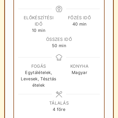
ELŐKÉSZÍTÉSI
FŐZÉS IDŐ
perc
IDŐ
40
min
perc
10
min
ÖSSZES IDŐ
perc
50
min
FOGÁS
KONYHA
Egytálételek,
Magyar
Levesek, Tésztás
ételek
TÁLALÁS
4
főre