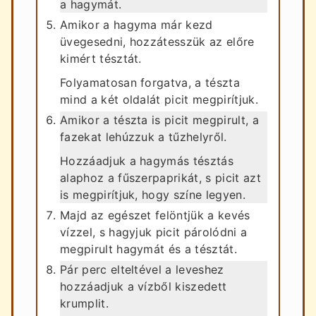
a hagymát.
Amikor a hagyma már kezd
üvegesedni, hozzátesszük az előre
kimért tésztát.
Folyamatosan forgatva, a tészta
mind a két oldalát picit megpirítjuk.
Amikor a tészta is picit megpirult, a
fazekat lehúzzuk a tűzhelyről.
Hozzáadjuk a hagymás tésztás
alaphoz a fűszerpaprikát, s picit azt
is megpirítjuk, hogy színe legyen.
Majd az egészet felöntjük a kevés
vízzel, s hagyjuk picit párolódni a
megpirult hagymát és a tésztát.
Pár perc elteltével a leveshez
hozzáadjuk a vízből kiszedett
krumplit.