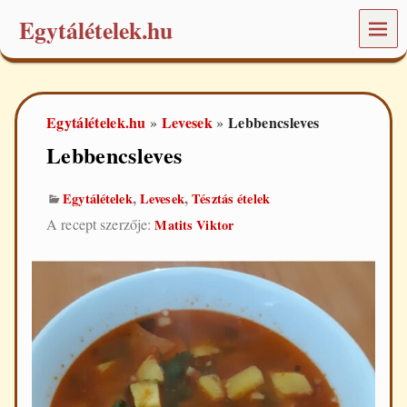
Egytálételek.hu
MEN
Ü
É
t
e
Egytálételek.hu
Levesek
Lebbencsleves
»
»
l
e
Lebbencsleves
k
é
s
,
,
Egytálételek
Levesek
Tésztás ételek
r
A recept szerzője:
Matits Viktor
e
c
e
p
t
e
k
a
m
i
n