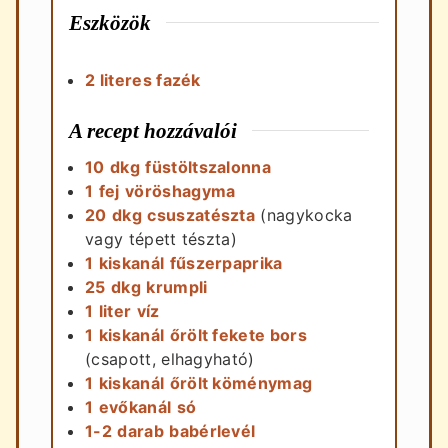
Eszközök
2 literes fazék
A recept hozzávalói
10
dkg
füstöltszalonna
1
fej
vöröshagyma
20
dkg
csuszatészta
(nagykocka
vagy tépett tészta)
1
kiskanál
fűszerpaprika
25
dkg
krumpli
1
liter
víz
1
kiskanál
őrölt fekete bors
(csapott, elhagyható)
1
kiskanál
őrölt köménymag
1
evőkanál
só
1-2
darab
babérlevél