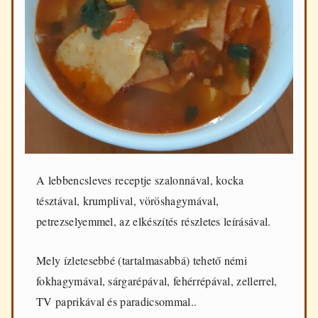
d
e
n
n
a
p
i
f
ő
z
é
s
h
A lebbencsleves receptje szalonnával, kocka
e
z
tésztával, krumplival, vöröshagymával,
petrezselyemmel, az elkészítés részletes leírásával.
Mely ízletesebbé (tartalmasabbá) tehető némi
fokhagymával, sárgarépával, fehérrépával, zellerrel,
TV paprikával és paradicsommal..