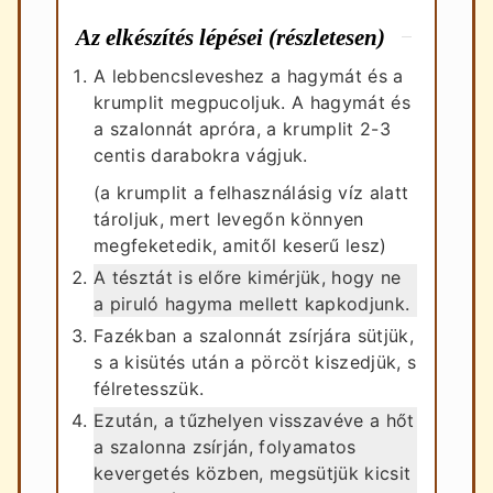
Az elkészítés lépései (részletesen)
A lebbencsleveshez a hagymát és a
krumplit megpucoljuk. A hagymát és
a szalonnát apróra, a krumplit 2-3
centis darabokra vágjuk.
(a krumplit a felhasználásig víz alatt
tároljuk, mert levegőn könnyen
megfeketedik, amitől keserű lesz)
A tésztát is előre kimérjük, hogy ne
a piruló hagyma mellett kapkodjunk.
Fazékban a szalonnát zsírjára sütjük,
s a kisütés után a pörcöt kiszedjük, s
félretesszük.
Ezután, a tűzhelyen visszavéve a hőt
a szalonna zsírján, folyamatos
kevergetés közben, megsütjük kicsit