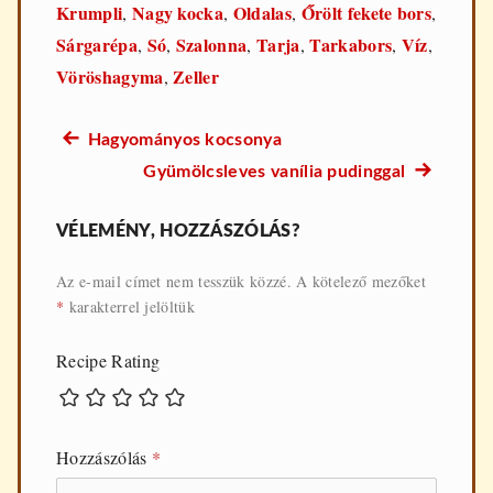
Krumpli
Nagy kocka
Oldalas
Őrölt fekete bors
,
,
,
,
Sárgarépa
Só
Szalonna
Tarja
Tarkabors
Víz
,
,
,
,
,
,
Vöröshagyma
Zeller
,
Előző
Hagyományos kocsonya
Bejegyzés
recept:
Következő
Gyümölcsleves vanília pudinggal
navigáció
recept:
VÉLEMÉNY, HOZZÁSZÓLÁS?
Az e-mail címet nem tesszük közzé.
A kötelező mezőket
*
karakterrel jelöltük
Recipe Rating
Hozzászólás
*