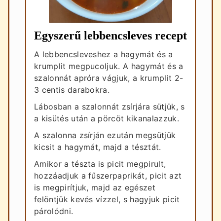
Egyszerű lebbencsleves recept
A lebbencsleveshez a hagymát és a
krumplit megpucoljuk. A hagymát és a
szalonnát apróra vágjuk, a krumplit 2-
3 centis darabokra.
Lábosban a szalonnát zsírjára sütjük, s
a kisütés után a pörcöt kikanalazzuk.
A szalonna zsírján ezután megsütjük
kicsit a hagymát, majd a tésztát.
Amikor a tészta is picit megpirult,
hozzáadjuk a fűszerpaprikát, picit azt
is megpirítjuk, majd az egészet
felöntjük kevés vízzel, s hagyjuk picit
párolódni.