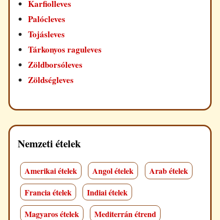
Karfiolleves
Palócleves
Tojásleves
Tárkonyos raguleves
Zöldborsóleves
Zöldségleves
Nemzeti ételek
Amerikai ételek
Angol ételek
Arab ételek
Francia ételek
Indiai ételek
Magyaros ételek
Mediterrán étrend