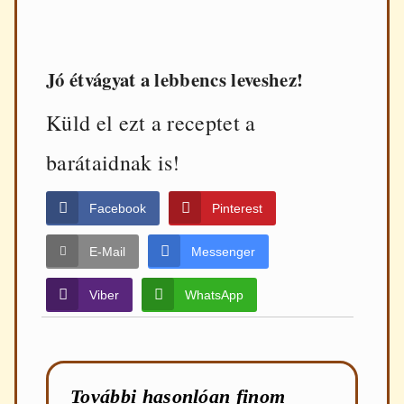
Jó étvágyat a lebbencs leveshez!
Küld el ezt a receptet a
barátaidnak is!
Facebook
Pinterest
E-Mail
Messenger
Viber
WhatsApp
További hasonlóan finom