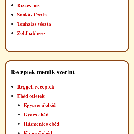
Rizses hús
Sonkás tészta
Tonhalas tészta
Zöldbableves
Receptek menük szerint
Reggeli receptek
Ebéd ötletek
Egyszerű ebéd
Gyors ebéd
Húsmentes ebéd
Könnyű ebéd