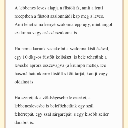
A lebbencs leves alapja a füstölt íz, amit a fenti
receptben a füstölt szalonnától kap meg a leves.
Ami lehet sima kenyérszalonna épp úgy, mint angol
szalonna vagy császárszalonna is.
Ha nem akarunk vacakolni a szalonna kisütésével,
egy 10 dkg-os füstölt kolbászt. is bele tehetünk a
levesbe apróra összevágva (a krumpli mellé). De
használhatunk erre füstölt s főtt tarját, karajt vagy
oldalast is
Ha szeretjük a zöldségesebb leveseket, a
lebbencslevesbe is belefőzhetünk egy szál
fehérrépát, egy szál sárgarépát, s egy kisebb zeller
darabot is.