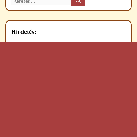
Keresett
recept:
Hirdetés: