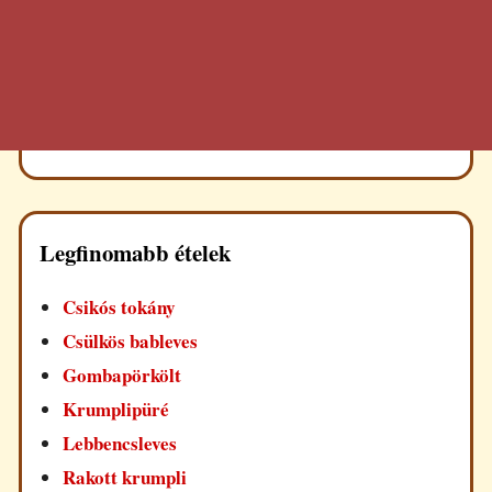
Legfinomabb ételek
Csikós tokány
Csülkös bableves
Gombapörkölt
Krumplipüré
Lebbencsleves
Rakott krumpli