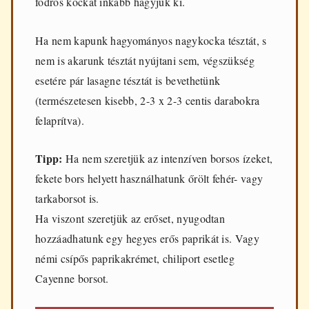
fodros kockát inkább hagyjuk ki.
Ha nem kapunk hagyományos nagykocka tésztát, s
nem is akarunk tésztát nyújtani sem, végszükség
esetére pár lasagne tésztát is bevethetünk
(természetesen kisebb, 2-3 x 2-3 centis darabokra
felaprítva).
Tipp:
Ha nem szeretjük az intenzíven borsos ízeket,
fekete bors helyett használhatunk őrölt fehér- vagy
tarkaborsot is.
Ha viszont szeretjük az erőset, nyugodtan
hozzáadhatunk egy hegyes erős paprikát is. Vagy
némi csípős paprikakrémet, chiliport esetleg
Cayenne borsot.