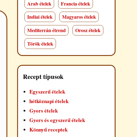
Arab ételek
Francia ételek
Indiai ételek
Magyaros ételek
Mediterrán étrend
Orosz ételek
Török ételek
Recept típusok
Egyszerű ételek
hétköznapi ételek
Gyors ételek
Gyors és egyszerű ételek
Könnyű receptek