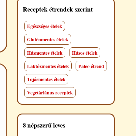
Receptek étrendek szerint
Egészséges ételek
Gluténmentes ételek
Húsmentes ételek
Húsos ételek
Laktózmentes ételek
Paleo étrend
Tojásmentes ételek
Vegetáriánus receptek
8 népszerű leves