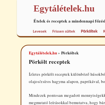
Egytálételek.hu
Ételek és receptek a mindennapi főzés
Levesek
Frissen sültek
Pörköltek
R
Egytálételek.hu
Pörköltek
»
Pörkölt receptek
Ízletes pörkölt receptek különböző húsokbó
olajos/zsíros hagyma alapon, paprikával, bo
Mindezek pontosan megadott mennyiségekkel
megmutató leírásokkal bemutatva, hogy bárki