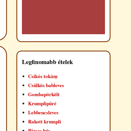
Legfinomabb ételek
Csikós tokány
Csülkös bableves
Gombapörkölt
Krumplipüré
Lebbencsleves
Rakott krumpli
Rizses hús