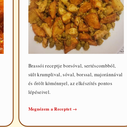
Brassói receptje borsóval, sertéscombból,
sült krumplival, sóval, borssal, majoránnával
és őrölt köménnyel, az elkészítés pontos
lépéseivel.
Zöldborsós
Megnézem a Receptet
→
brassói