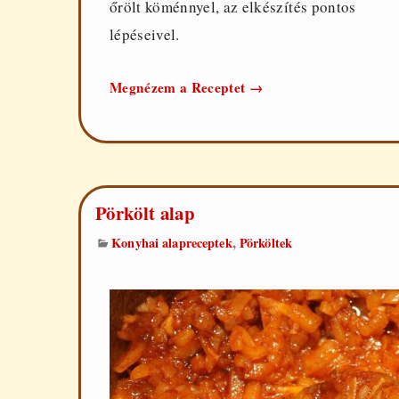
őrölt köménnyel, az elkészítés pontos
lépéseivel.
Brassói
Megnézem a Receptet
→
sertéscombból
Pörkölt alap
,
Konyhai alapreceptek
Pörköltek