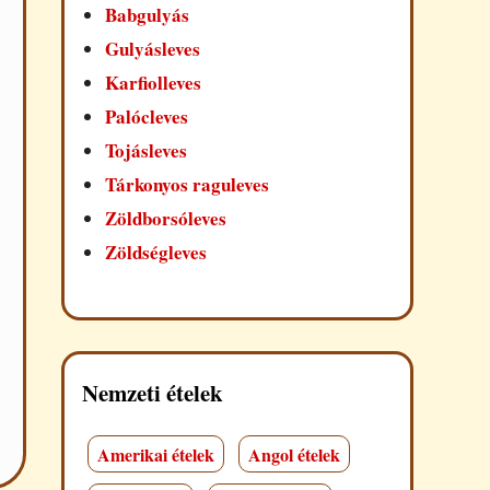
Babgulyás
Gulyásleves
Karfiolleves
Palócleves
Tojásleves
Tárkonyos raguleves
Zöldborsóleves
Zöldségleves
Nemzeti ételek
Amerikai ételek
Angol ételek