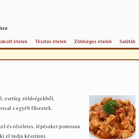
hez
akott ételek
Tésztás ételek
Zöldséges ételek
Saláták
l, esetleg zöldségekből,
rssal s egyéb fűszerek.
 és részletes, lépéseket pontosan
 el tudja készíteni.