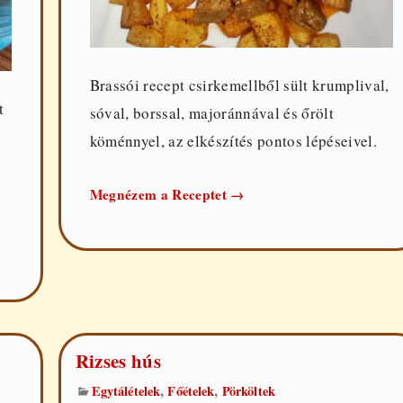
Brassói recept csirkemellből sült krumplival,
t
sóval, borssal, majoránnával és őrölt
köménnyel, az elkészítés pontos lépéseivel.
Brassói
Megnézem a Receptet
→
csirkemellből
Rizses hús
,
,
Egytálételek
Főételek
Pörköltek