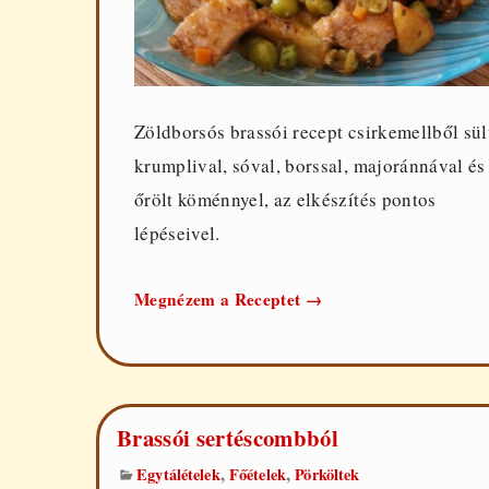
Zöldborsós brassói recept csirkemellből sül
krumplival, sóval, borssal, majoránnával és
őrölt köménnyel, az elkészítés pontos
lépéseivel.
Zöldborsós
Megnézem a Receptet
→
brassói
csirkemellből
Brassói sertéscombból
,
,
Egytálételek
Főételek
Pörköltek