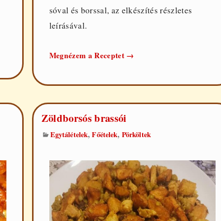
sóval és borssal, az elkészítés részletes
leírásával.
Rizses
Megnézem a Receptet
→
hús
Zöldborsós brassói
,
,
Egytálételek
Főételek
Pörköltek