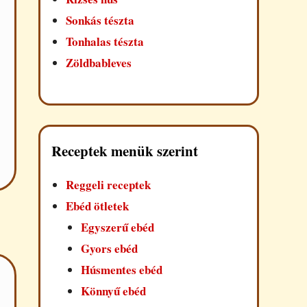
Sonkás tészta
Tonhalas tészta
Zöldbableves
Receptek menük szerint
Reggeli receptek
Ebéd ötletek
Egyszerű ebéd
Gyors ebéd
Húsmentes ebéd
Könnyű ebéd