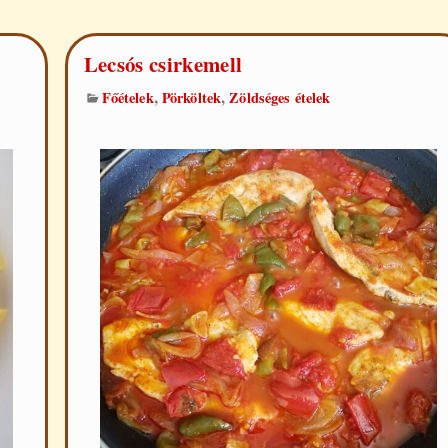
Lecsós csirkemell
,
,
Főételek
Pörköltek
Zöldséges ételek