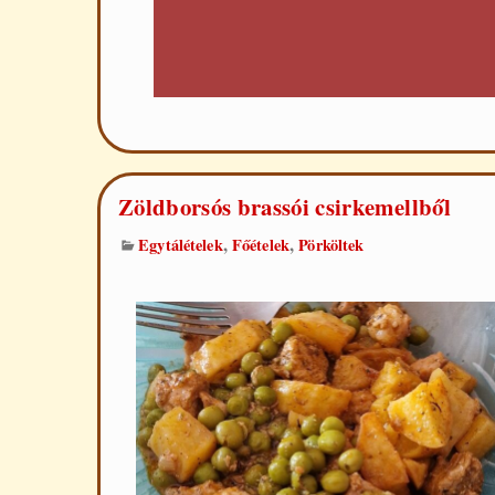
Zöldborsós brassói csirkemellből
,
,
Egytálételek
Főételek
Pörköltek