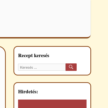
Recept keresés
KERESÉS
Keresett
recept:
Hirdetés: