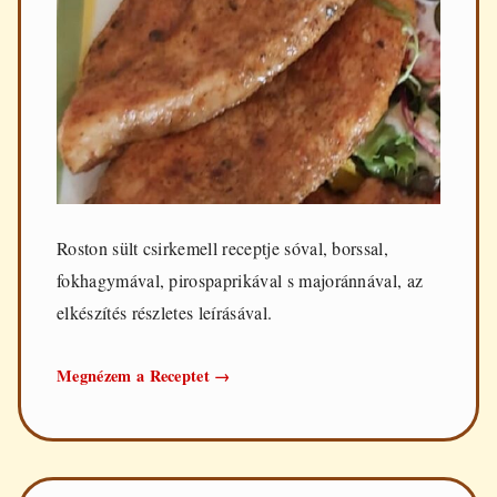
Roston sült csirkemell receptje sóval, borssal,
fokhagymával, pirospaprikával s majoránnával, az
elkészítés részletes leírásával.
Roston
Megnézem a Receptet
→
sült
csirkemell