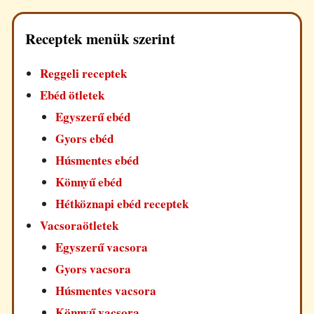
Receptek menük szerint
Reggeli receptek
Ebéd ötletek
Egyszerű ebéd
Gyors ebéd
Húsmentes ebéd
Könnyű ebéd
Hétköznapi ebéd receptek
Vacsoraötletek
Egyszerű vacsora
Gyors vacsora
Húsmentes vacsora
Könnyű vacsora