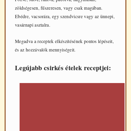
d
zöldségesen, fűszeresen, vagy csak magában.
e
n
Ebédre, vacsorára, egy szendvicsre vagy az ünnepi,
n
vasárnapi asztalra.
a
p
i
Megadva a receptek elkészítésének pontos lépéseit,
f
ő
és az hozzávalók mennyiségeit.
z
é
s
Legújabb csirkés ételek receptjei:
h
e
z