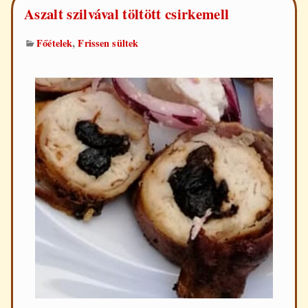
Aszalt szilvával töltött csirkemell
,
Főételek
Frissen sültek