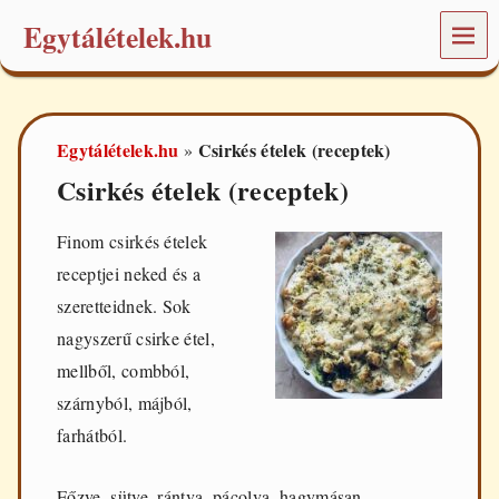
Egytálételek.hu
MEN
Ü
É
t
e
Egytálételek.hu
Csirkés ételek (receptek)
»
l
e
Csirkés ételek (receptek)
k
é
s
Finom csirkés ételek
r
receptjei neked és a
e
c
szeretteidnek. Sok
e
nagyszerű csirke étel,
p
t
mellből, combból,
e
szárnyból, májból,
k
a
farhátból.
m
i
n
Főzve, sütve, rántva, pácolva, hagymásan,