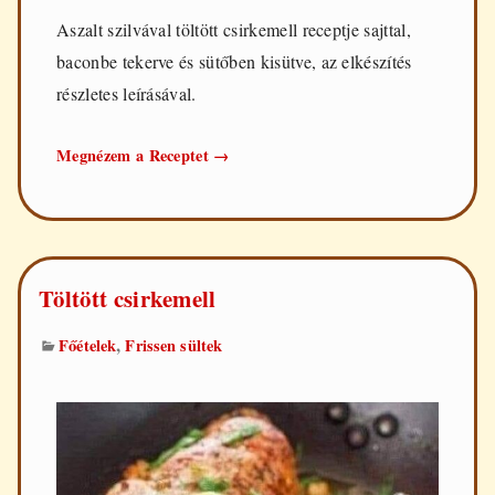
Aszalt szilvával töltött csirkemell receptje sajttal,
baconbe tekerve és sütőben kisütve, az elkészítés
részletes leírásával.
Aszalt
Megnézem a Receptet
→
szilvával
töltött
csirkemell
Töltött csirkemell
,
Főételek
Frissen sültek