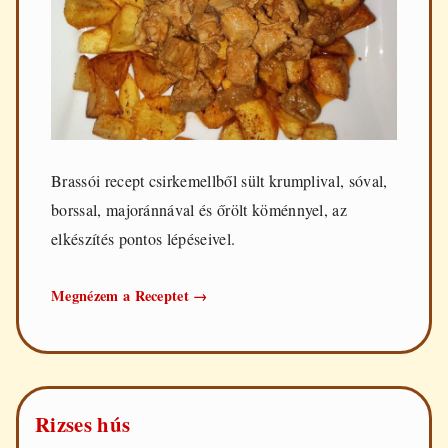
Brassói recept csirkemellből sült krumplival, sóval,
borssal, majoránnával és őrölt köménnyel, az
elkészítés pontos lépéseivel.
Brassói
Megnézem a Receptet
→
csirkemellből
Rizses hús