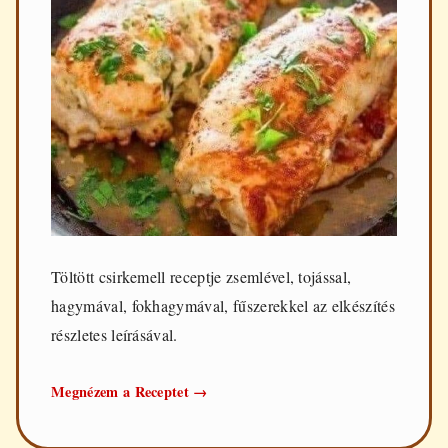
Töltött csirkemell receptje zsemlével, tojással,
hagymával, fokhagymával, fűszerekkel az elkészítés
részletes leírásával.
Töltött
Megnézem a Receptet
→
csirkemell