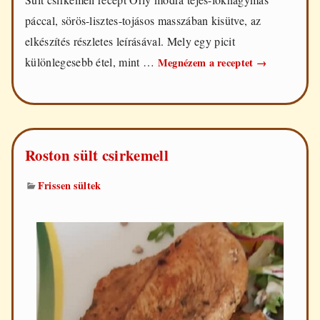
páccal, sörös-lisztes-tojásos masszában kisütve, az
elkészítés részletes leírásával. Mely egy picit
Csirkemell
különlegesebb étel, mint …
Megnézem a receptet
→
Orly
módra
Roston sült csirkemell
Frissen sültek