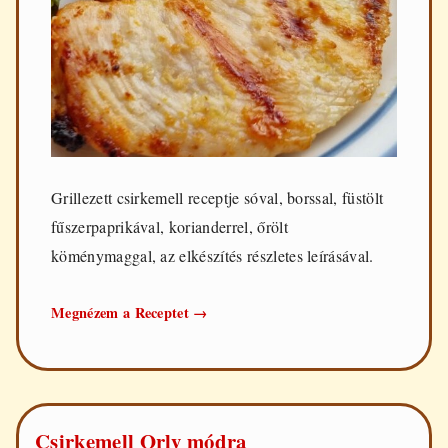
Grillezett csirkemell receptje sóval, borssal, füstölt
fűszerpaprikával, korianderrel, őrölt
köménymaggal, az elkészítés részletes leírásával.
Grillezett
Megnézem a Receptet
→
csirkemell
Csirkemell Orly módra