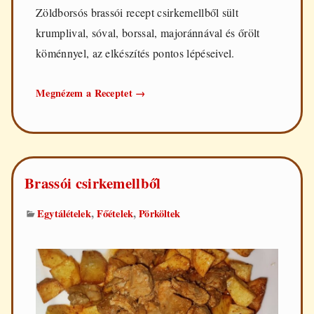
Zöldborsós brassói recept csirkemellből sült
krumplival, sóval, borssal, majoránnával és őrölt
köménnyel, az elkészítés pontos lépéseivel.
Zöldborsós
Megnézem a Receptet
→
brassói
csirkemellből
Brassói csirkemellből
,
,
Egytálételek
Főételek
Pörköltek