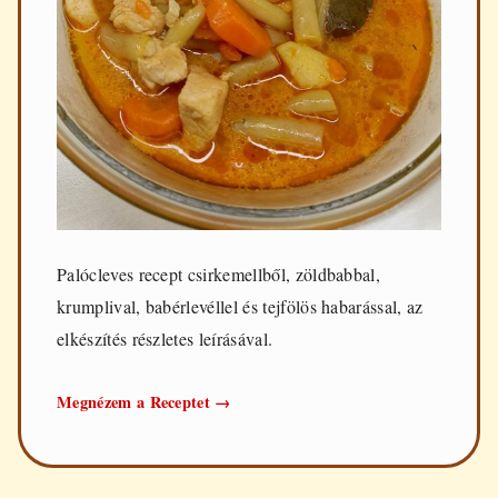
Palócleves recept csirkemellből, zöldbabbal,
krumplival, babérlevéllel és tejfölös habarással, az
elkészítés részletes leírásával.
Palócleves
Megnézem a Receptet
→
csirkemellből