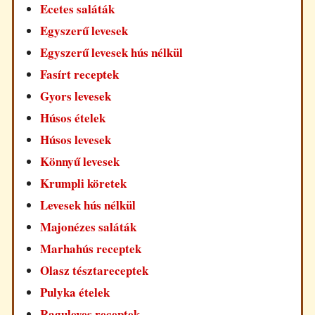
Ecetes saláták
Egyszerű levesek
Egyszerű levesek hús nélkül
Fasírt receptek
Gyors levesek
Húsos ételek
Húsos levesek
Könnyű levesek
Krumpli köretek
Levesek hús nélkül
Majonézes saláták
Marhahús receptek
Olasz tésztareceptek
Pulyka ételek
Raguleves receptek