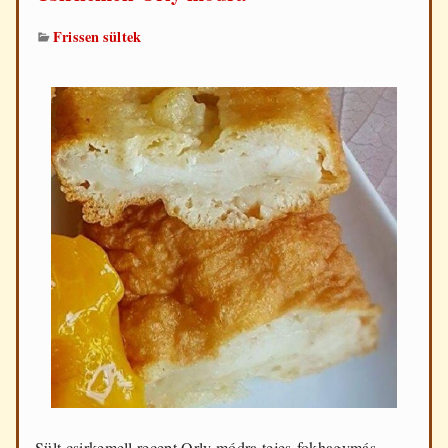
Frissen sültek
Sült csirkemell recept Orly módra tejes-fokhagymás