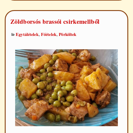
Zöldborsós brassói csirkemellből
,
,
Egytálételek
Főételek
Pörköltek