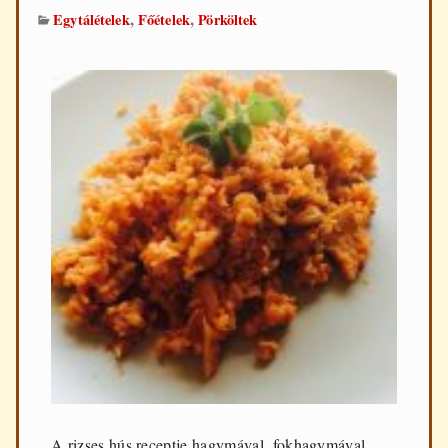
,
,
Egytálételek
Főételek
Pörköltek
A rizses hús receptje hagymával, fokhagymával,