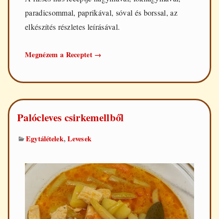
paradicsommal, paprikával, sóval és borssal, az
elkészítés részletes leírásával.
Rizses
Megnézem a Receptet
→
hús
Palócleves csirkemellből
,
Egytálételek
Levesek