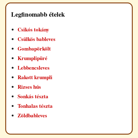
Legfinomabb ételek
Csikós tokány
Csülkös bableves
Gombapörkölt
Krumplipüré
Lebbencsleves
Rakott krumpli
Rizses hús
Sonkás tészta
Tonhalas tészta
Zöldbableves