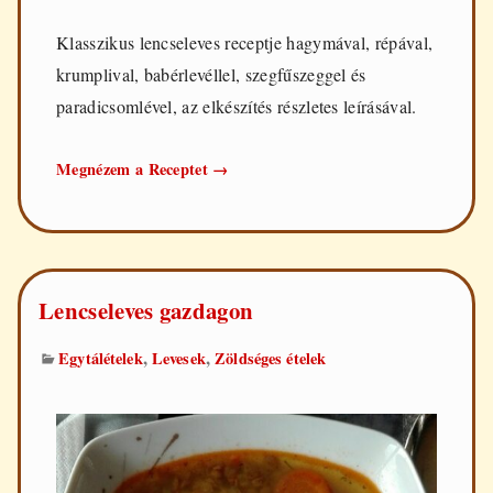
Klasszikus lencseleves receptje hagymával, répával,
krumplival, babérlevéllel, szegfűszeggel és
paradicsomlével, az elkészítés részletes leírásával.
Klasszikus
Megnézem a Receptet
→
lencseleves
Lencseleves gazdagon
,
,
Egytálételek
Levesek
Zöldséges ételek