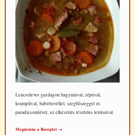
Lencseleves gazdagon hagymával, répával,
krumplival, babérlevéllel, szegfűszeggel és
paradicsomlével, az elkészítés részletes leírásával.
Lencseleves
Megnézem a Receptet
→