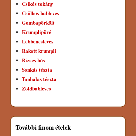
Csikós tokány
Csülkös bableves
Gombapörkölt
Krumplipüré
Lebbencsleves
Rakott krumpli
Rizses hús
Sonkás tészta
Tonhalas tészta
Zöldbableves
További finom ételek