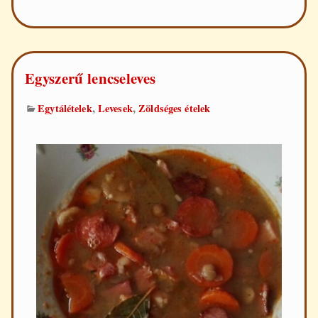
gazdagon
Egyszerű lencseleves
,
,
Egytálételek
Levesek
Zöldséges ételek