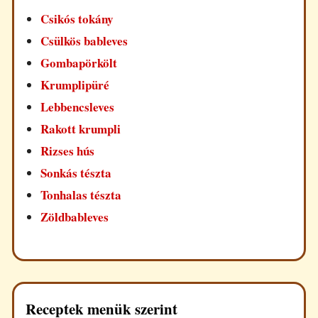
Csikós tokány
Csülkös bableves
Gombapörkölt
Krumplipüré
Lebbencsleves
Rakott krumpli
Rizses hús
Sonkás tészta
Tonhalas tészta
Zöldbableves
Receptek menük szerint