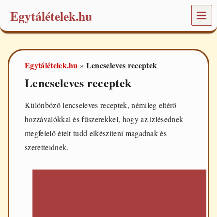
Egytálételek.hu
MEN
Ü
É
t
e
Egytálételek.hu
Lencseleves receptek
»
l
e
Lencseleves receptek
k
é
s
Különböző lencseleves receptek, némileg eltérő
r
hozzávalókkal és fűszerekkel, hogy az ízlésednek
e
c
megfelelő ételt tudd elkészíteni magadnak és
e
szeretteidnek.
p
t
e
k
a
m
i
n