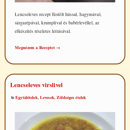
Lencseleves recept füstölt hússal, hagymával,
sárgarépával, krumplival és babérlevéllel, az
elkészítés részletes leírásával.
Lencseleves
Megnézem a Receptet
→
füstölt
hússal
Lencseleves virslivel
,
,
Egytálételek
Levesek
Zöldséges ételek