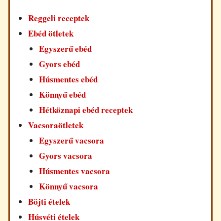
Reggeli receptek
Ebéd ötletek
Egyszerű ebéd
Gyors ebéd
Húsmentes ebéd
Könnyű ebéd
Hétköznapi ebéd receptek
Vacsoraötletek
Egyszerű vacsora
Gyors vacsora
Húsmentes vacsora
Könnyű vacsora
Böjti ételek
Húsvéti ételek