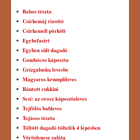
Babos tészta
Csirkemáj rizottó
Csirkemell pörkölt
Egybefasírt
Egyben sült dagadó
Gombócos káposzta
Grízgaluska levesbe
Magyaros krumplileves
Rántott cukkini
Scsí: az orosz káposztaleves
Tejfölös bableves
Tojásos tészta
Töltött dagadó töltelék 4 lépésben
Vöröslencse saláta