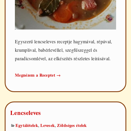
Egyszerű lencseleves receptje hagymával, répával,
krumplival, babérlevéllel, szegfűszeggel és
paradicsomlével, az elkészítés részletes leírásával.
Egyszerű
Megnézem a Receptet
→
lencseleves
Lencseleves
,
,
Egytálételek
Levesek
Zöldséges ételek