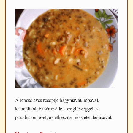
A lencseleves receptje hagymával, répával,
krumplival, babérlevéllel, szegfűszeggel és
paradicsomlével, az elkészítés részletes leírásával.
Lencseleves