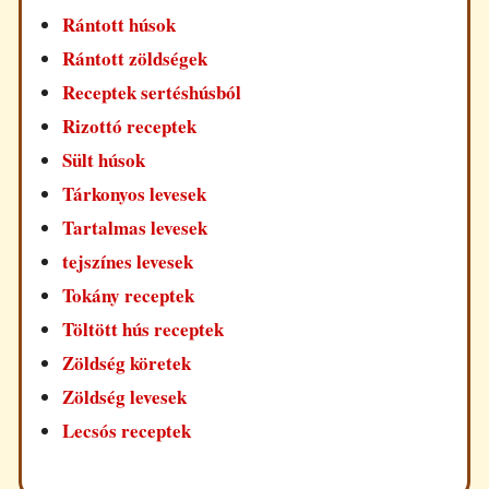
Rántott húsok
Rántott zöldségek
Receptek sertéshúsból
Rizottó receptek
Sült húsok
Tárkonyos levesek
Tartalmas levesek
tejszínes levesek
Tokány receptek
Töltött hús receptek
Zöldség köretek
Zöldség levesek
Lecsós receptek