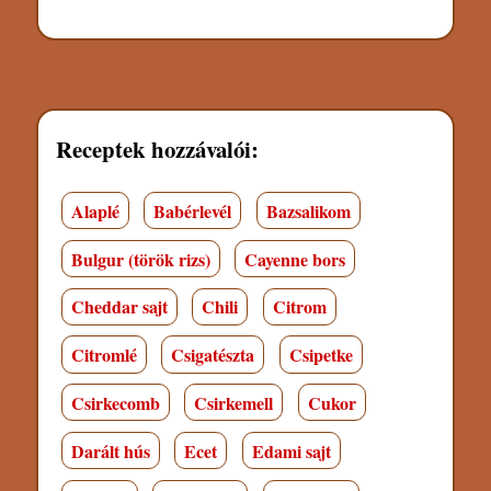
Receptek hozzávalói:
Alaplé
Babérlevél
Bazsalikom
Bulgur (török rizs)
Cayenne bors
Cheddar sajt
Chili
Citrom
Citromlé
Csigatészta
Csipetke
Csirkecomb
Csirkemell
Cukor
Darált hús
Ecet
Edami sajt