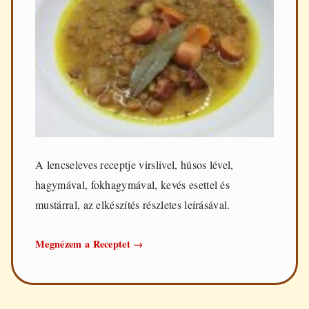
A lencseleves receptje virslivel, húsos lével,
hagymával, fokhagymával, kevés esettel és
mustárral, az elkészítés részletes leírásával.
Lencseleves
Megnézem a Receptet
→
virslivel