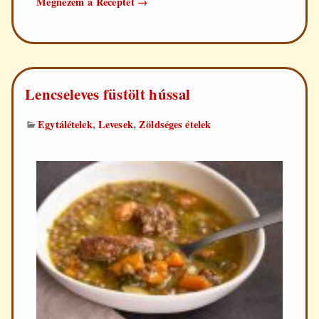
Megnézem a Receptet
→
Lencseleves füstölt hússal
,
,
Egytálételek
Levesek
Zöldséges ételek