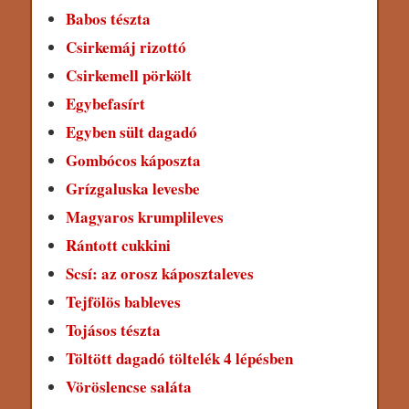
Babos tészta
Csirkemáj rizottó
Csirkemell pörkölt
Egybefasírt
Egyben sült dagadó
Gombócos káposzta
Grízgaluska levesbe
Magyaros krumplileves
Rántott cukkini
Scsí: az orosz káposztaleves
Tejfölös bableves
Tojásos tészta
Töltött dagadó töltelék 4 lépésben
Vöröslencse saláta