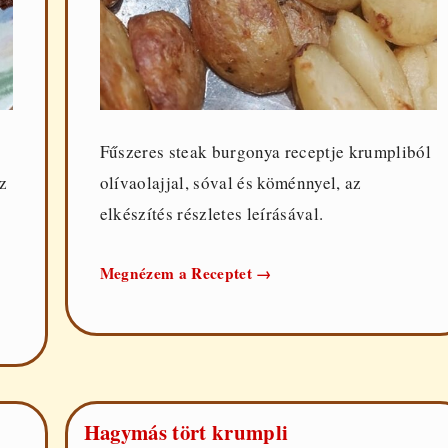
s
Fűszeres steak burgonya receptje krumpliból
z
olívaolajjal, sóval és köménnyel, az
elkészítés részletes leírásával.
Steak
Megnézem a Receptet
→
burgonya
Hagymás tört krumpli