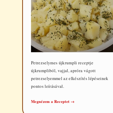
Petrezselymes újkrumpli receptje
újkrumpliból, vajjal, apróra vágott
petrezselyemmel az elkészítés lépéseinek
pontos leírásával.
Petrezselymes
Megnézem a Receptet
→
újkrumpli