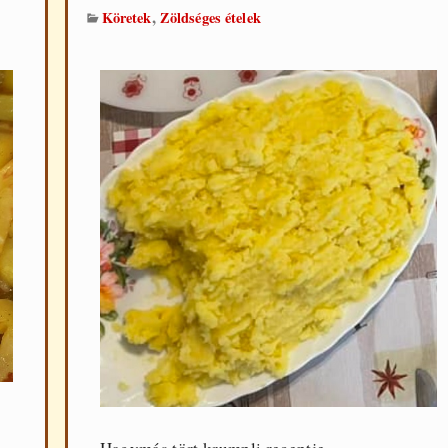
,
Köretek
Zöldséges ételek