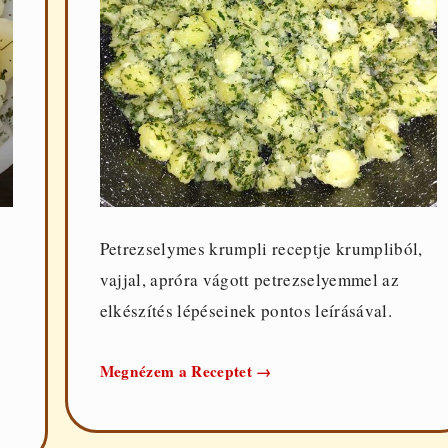
Petrezselymes krumpli receptje krumpliból,
vajjal, apróra vágott petrezselyemmel az
elkészítés lépéseinek pontos leírásával.
Petrezselymes
Megnézem a Receptet
→
krumpli