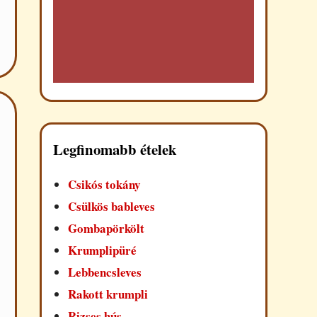
Legfinomabb ételek
Csikós tokány
Csülkös bableves
Gombapörkölt
Krumplipüré
Lebbencsleves
Rakott krumpli
Rizses hús