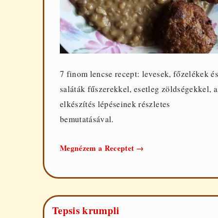
7 finom lencse recept: levesek, főzelékek é
saláták fűszerekkel, esetleg zöldségekkel, a
elkészítés lépéseinek részletes
bemutatásával.
7
Megnézem a Receptet
→
ízletes
lencse
recept
Tepsis krumpli