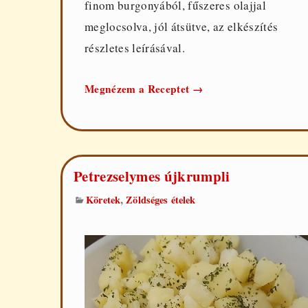
finom burgonyából, fűszeres olajjal
meglocsolva, jól átsütve, az elkészítés
részletes leírásával.
Tepsis
Megnézem a Receptet
→
krumpli
Petrezselymes újkrumpli
,
Köretek
Zöldséges ételek