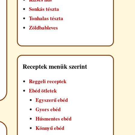
Sonkás tészta
Tonhalas tészta
Zöldbableves
Receptek menük szerint
Reggeli receptek
Ebéd ötletek
Egyszerű ebéd
Gyors ebéd
Húsmentes ebéd
Könnyű ebéd