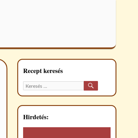
Recept keresés
KERESÉS
Keresett
recept:
Hirdetés: