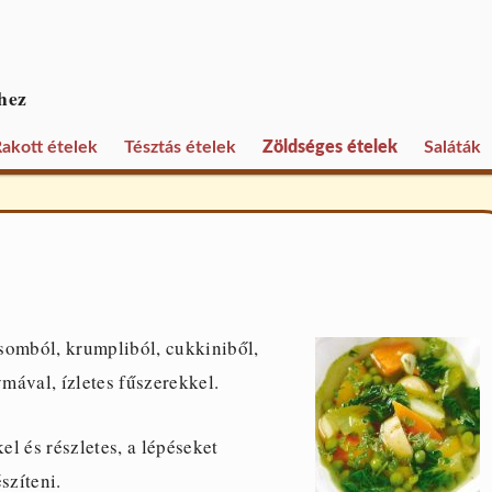
hez
akott ételek
Tésztás ételek
Zöldséges ételek
Saláták
somból, krumpliból, cukkiniből,
mával, ízletes fűszerekkel.
 és részletes, a lépéseket
szíteni.