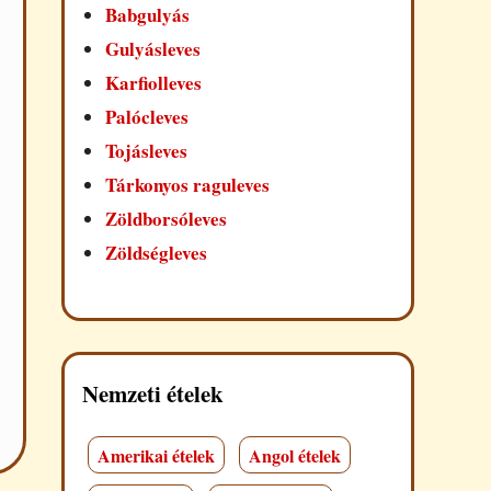
Babgulyás
Gulyásleves
Karfiolleves
Palócleves
Tojásleves
Tárkonyos raguleves
Zöldborsóleves
Zöldségleves
Nemzeti ételek
Amerikai ételek
Angol ételek