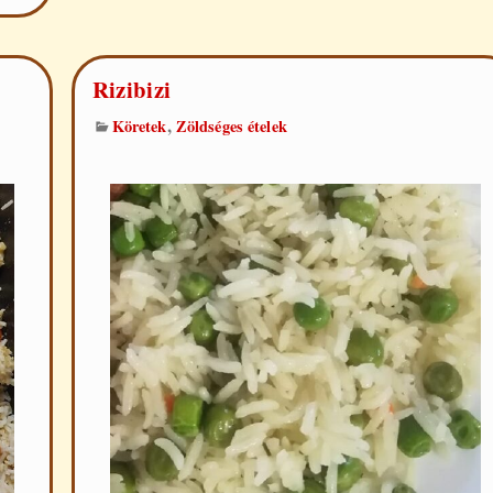
Rizibizi
,
Köretek
Zöldséges ételek