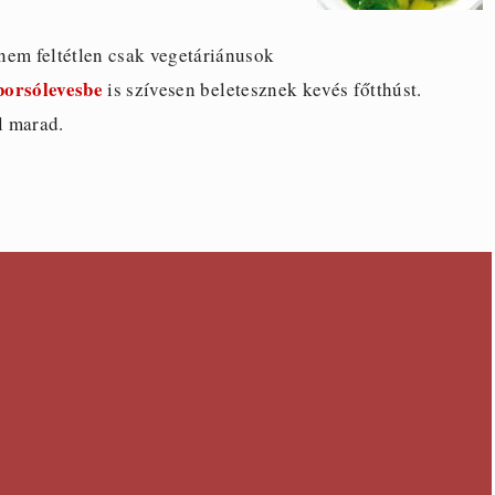
 nem feltétlen csak vegetáriánusok
borsólevesbe
is szívesen beletesznek kevés főtthúst.
l marad.