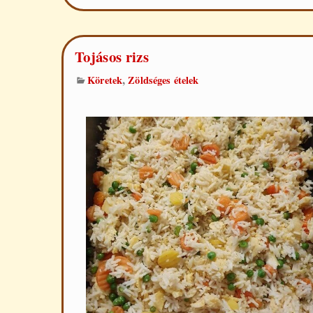
Tojásos rizs
,
Köretek
Zöldséges ételek