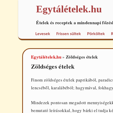
Egytálételek.hu
Ételek és receptek a mindennapi főzés
Levesek
Frissen sültek
Pörköltek
R
Egytálételek.hu
Zöldséges ételek
»
Zöldséges ételek
Finom zöldséges ételek paprikából, paradic
lencséből, karalábéból; hagymával, fokhagy
Mindezek pontosan megadott mennyiségekkel
bemutató leírásokkal, hogy bárki el tudja ké