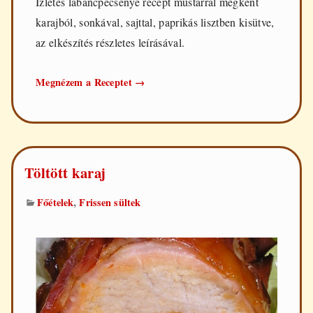
Ízletes labancpecsenye recept mustárral megkent
karajból, sonkával, sajttal, paprikás lisztben kisütve,
az elkészítés részletes leírásával.
Labancpecsenye
Megnézem a Receptet
→
Töltött karaj
,
Főételek
Frissen sültek