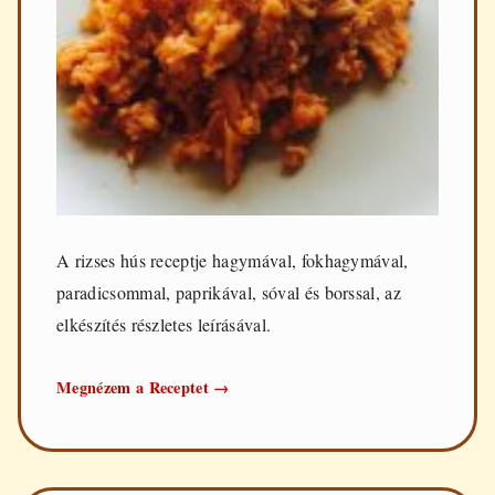
A rizses hús receptje hagymával, fokhagymával,
paradicsommal, paprikával, sóval és borssal, az
elkészítés részletes leírásával.
Rizses
Megnézem a Receptet
→
hús