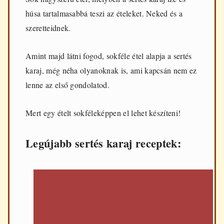
d
húsa tartalmasabbá teszi az ételeket. Neked és a
e
n
szeretteidnek.
n
a
p
Amint majd látni fogod, sokféle étel alapja a sertés
i
karaj, még néha olyanoknak is, ami kapcsán nem ez
f
ő
lenne az első gondolatod.
z
é
s
Mert egy ételt sokféleképpen el lehet készíteni!
h
e
z
Legújabb sertés karaj receptek: