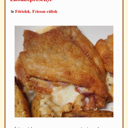
,
Főételek
Frissen sültek