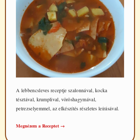
A lebbencsleves receptje szalonnával, kocka
tésztával, krumplival, vöröshagymával,
petrezselyemmel, az elkészítés részletes leírásával.
Lebbencsleves
Megnézem a Receptet
→