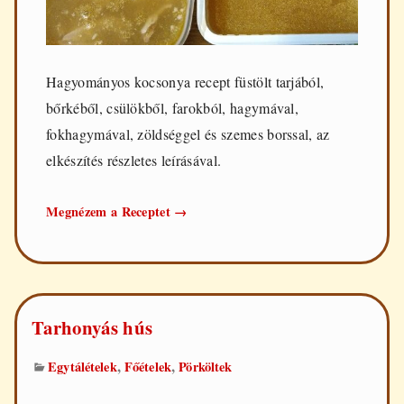
Hagyományos kocsonya recept füstölt tarjából,
bőrkéből, csülökből, farokból, hagymával,
fokhagymával, zöldséggel és szemes borssal, az
elkészítés részletes leírásával.
Hagyományos
Megnézem a Receptet
→
kocsonya
Tarhonyás hús
,
,
Egytálételek
Főételek
Pörköltek