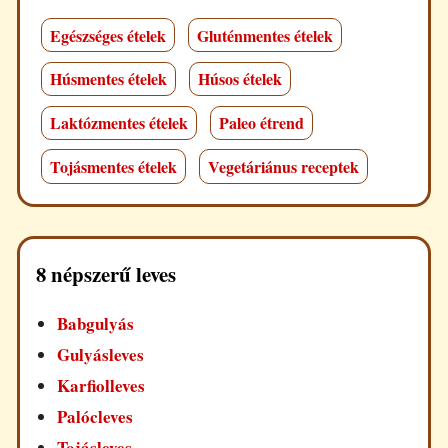
Egészséges ételek
Gluténmentes ételek
Húsmentes ételek
Húsos ételek
Laktózmentes ételek
Paleo étrend
Tojásmentes ételek
Vegetáriánus receptek
8 népszerű leves
Babgulyás
Gulyásleves
Karfiolleves
Palócleves
Tojásleves