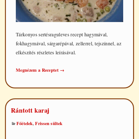
Tárkonyos sertésraguleves recept hagymával,
fokhagymával, sárgarépával, zellerrel, tejszínnel, az
elkészítés részletes leírásával.
Tárkonyos
Megnézem a Receptet
→
sertésraguleves
Rántott karaj
,
Főételek
Frissen sültek