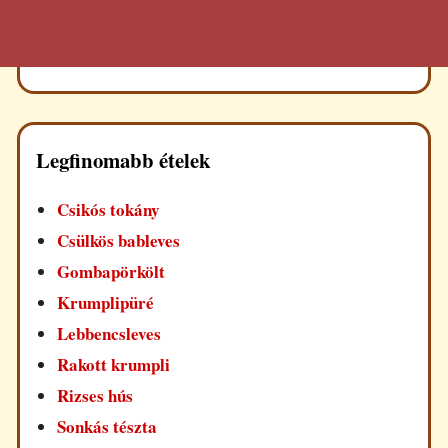
Legfinomabb ételek
Csikós tokány
Csülkös bableves
Gombapörkölt
Krumplipüré
Lebbencsleves
Rakott krumpli
Rizses hús
Sonkás tészta