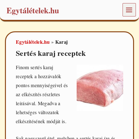
Egytálételek.hu
MEN
Ü
É
t
e
Egytálételek.hu
Karaj
»
l
e
Sertés karaj receptek
k
é
s
Finom sertés karaj
r
receptek a hozzávalók
e
c
pontos mennyiségeivel és
e
az elkészítés részletes
p
t
leírásával. Megadva a
e
lehetséges változatok
k
a
elkészítésének módját is.
m
i
n
Sok nagyszerű étel, melyben a sertés karaj íze és