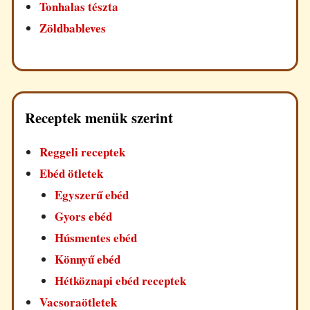
Tonhalas tészta
Zöldbableves
Receptek menük szerint
Reggeli receptek
Ebéd ötletek
Egyszerű ebéd
Gyors ebéd
Húsmentes ebéd
Könnyű ebéd
Hétköznapi ebéd receptek
Vacsoraötletek