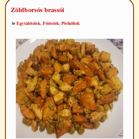
Zöldborsós brassói
,
,
Egytálételek
Főételek
Pörköltek