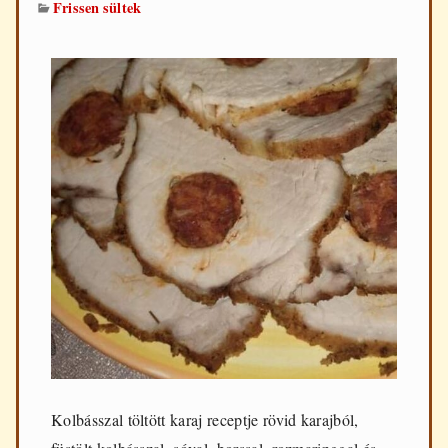
Frissen sültek
Kolbásszal töltött karaj receptje rövid karajból,