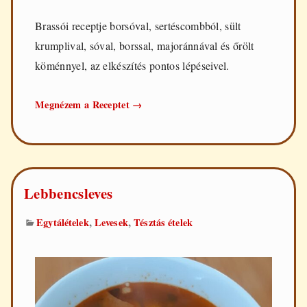
Brassói receptje borsóval, sertéscombból, sült
krumplival, sóval, borssal, majoránnával és őrölt
köménnyel, az elkészítés pontos lépéseivel.
Zöldborsós
Megnézem a Receptet
→
brassói
Lebbencsleves
,
,
Egytálételek
Levesek
Tésztás ételek