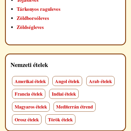
Tárkonyos raguleves
Zöldborsóleves
Zöldségleves
Nemzeti ételek
Amerikai ételek
Angol ételek
Arab ételek
Francia ételek
Indiai ételek
Magyaros ételek
Mediterrán étrend
Orosz ételek
Török ételek