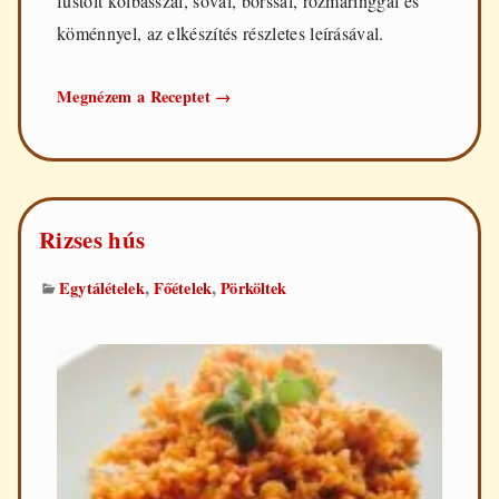
füstölt kolbásszal, sóval, borssal, rozmaringgal és
köménnyel, az elkészítés részletes leírásával.
Kolbásszal
Megnézem a Receptet
→
töltött
karaj
Rizses hús
,
,
Egytálételek
Főételek
Pörköltek