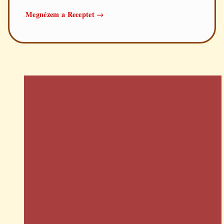
Rántott
Megnézem a Receptet
→
karaj