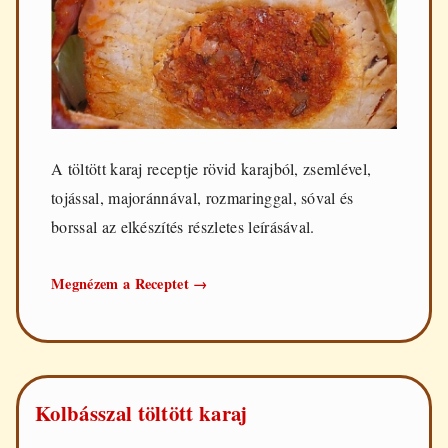
A töltött karaj receptje rövid karajból, zsemlével,
tojással, majoránnával, rozmaringgal, sóval és
borssal az elkészítés részletes leírásával.
Töltött
Megnézem a Receptet
→
karaj
Kolbásszal töltött karaj