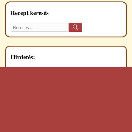
Recept keresés
KERESÉS
Keresett
recept:
Hirdetés: