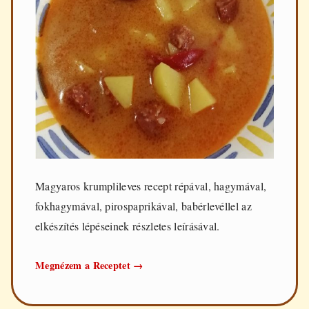
Magyaros krumplileves recept répával, hagymával,
fokhagymával, pirospaprikával, babérlevéllel az
elkészítés lépéseinek részletes leírásával.
Magyaros
Megnézem a Receptet
→
krumplileves