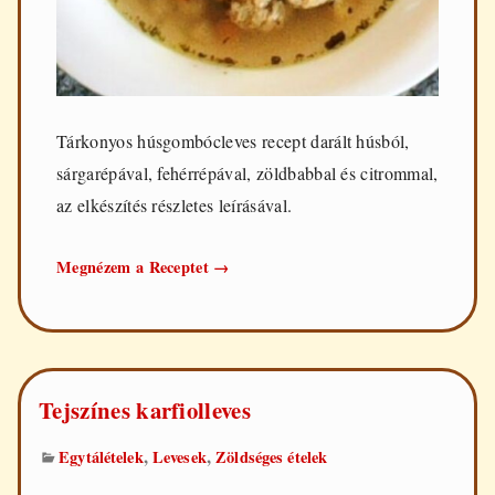
Tárkonyos húsgombócleves recept darált húsból,
sárgarépával, fehérrépával, zöldbabbal és citrommal,
az elkészítés részletes leírásával.
Tárkonyos
Megnézem a Receptet
→
húsgombócleves
Tejszínes karfiolleves
,
,
Egytálételek
Levesek
Zöldséges ételek