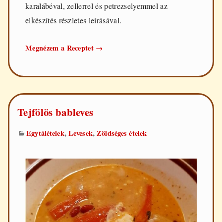
karalábéval, zellerrel és petrezselyemmel az
elkészítés részletes leírásával.
Karfiolleves
Megnézem a Receptet
→
Tejfölös bableves
,
,
Egytálételek
Levesek
Zöldséges ételek