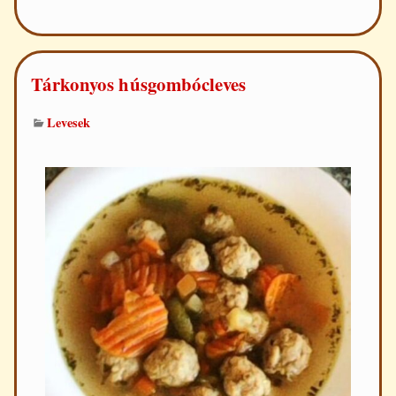
Tárkonyos húsgombócleves
Levesek