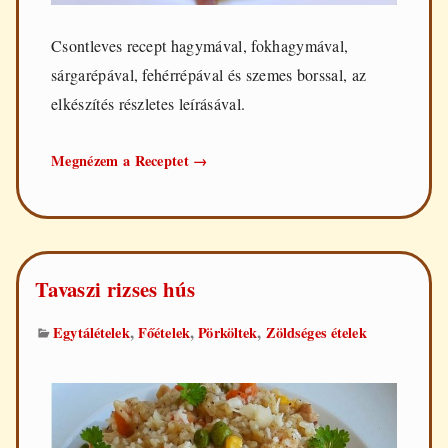
Csontleves recept hagymával, fokhagymával,
sárgarépával, fehérrépával és szemes borssal, az
elkészítés részletes leírásával.
Csontleves
Megnézem a Receptet
→
Tavaszi rizses hús
,
,
,
Egytálételek
Főételek
Pörköltek
Zöldséges ételek