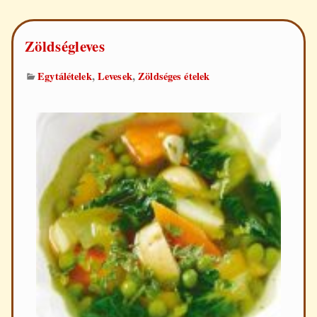
Zöldségleves
,
,
Egytálételek
Levesek
Zöldséges ételek