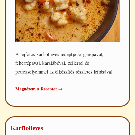
A tejfölös karfiolleves receptje sárgarépával,
fehérrépával, karalábéval, zellerrel és
petrezselyemmel az elkészítés részletes leírásával.
Tejfölös
Megnézem a Receptet
→
karfiolleves
Karfiolleves