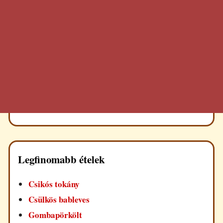
Legfinomabb ételek
Csikós tokány
Csülkös bableves
Gombapörkölt