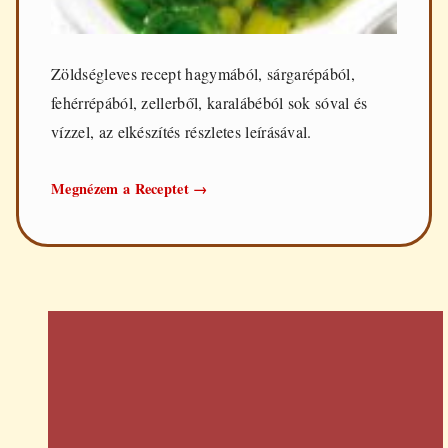
Zöldségleves recept hagymából, sárgarépából,
fehérrépából, zellerből, karalábéból sok sóval és
vízzel, az elkészítés részletes leírásával.
Zöldségleves
Megnézem a Receptet
→