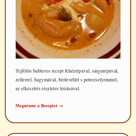
Tejfölös bableves recept fehérrépával, sárgarépával,
zellerrel, hagymával, bérlevéllel s petrezselyemmel,
az elkészítés részletes leírásával.
Tejfölös
Megnézem a Receptet
→
bableves