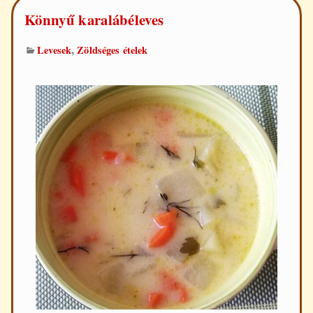
Könnyű karalábéleves
,
Levesek
Zöldséges ételek