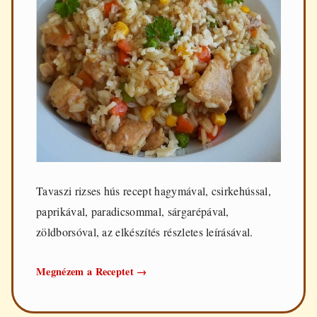
Tavaszi rizses hús recept hagymával, csirkehússal,
paprikával, paradicsommal, sárgarépával,
zöldborsóval, az elkészítés részletes leírásával.
Tavaszi
Megnézem a Receptet
→
rizses
hús