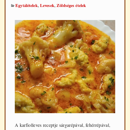
,
,
Egytálételek
Levesek
Zöldséges ételek
A karfiolleves receptje sárgarépával, fehérrépával,