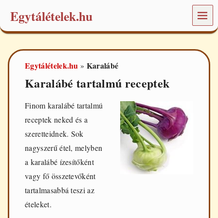
Egytálételek.hu
MEN
Ü
É
t
e
Egytálételek.hu
Karalábé
»
l
e
Karalábé tartalmú receptek
k
é
s
Finom karalábé tartalmú
r
receptek neked és a
e
c
szeretteidnek. Sok
e
nagyszerű étel, melyben
p
t
a karalábé ízesítőként
e
vagy fő összetevőként
k
a
tartalmasabbá teszi az
m
ételeket.
i
n