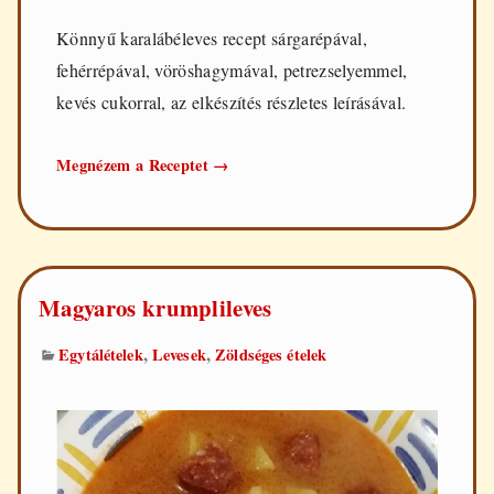
Könnyű karalábéleves recept sárgarépával,
fehérrépával, vöröshagymával, petrezselyemmel,
kevés cukorral, az elkészítés részletes leírásával.
Könnyű
Megnézem a Receptet
→
karalábéleves
Magyaros krumplileves
,
,
Egytálételek
Levesek
Zöldséges ételek