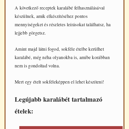
d
A következő receptek karalábé felhasználásával
e
n
készülnek, amik elkészítéséhez pontos
n
mennyiségeket és részletes leírásokat találhatsz, ha
a
p
lejjebb görgetsz.
i
f
ő
Amint majd látni fogod, sokféle ételbe kerülhet
z
karalábé, még néha olyanokba is, amibe korábban
é
s
nem is gondoltad volna.
h
e
z
Mert egy ételt sokféleképpen el lehet készíteni!
Legújabb karalábét tartalmazó
ételek: