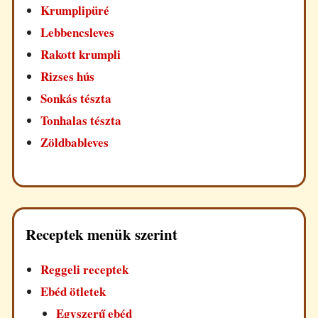
Krumplipüré
Lebbencsleves
Rakott krumpli
Rizses hús
Sonkás tészta
Tonhalas tészta
Zöldbableves
Receptek menük szerint
Reggeli receptek
Ebéd ötletek
Egyszerű ebéd