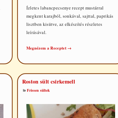
,
Ízletes labancpecsenye recept mustárral
megkent karajból, sonkával, sajttal, paprikás
lisztben kisütve, az elkészítés részletes
leírásával.
Labancpecsenye
Megnézem a Receptet
→
Roston sült csirkemell
Frissen sültek