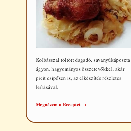
Kolbásszal töltött dagadó, savanyúkáposzta
ágyon, hagyományos összetevőkkel, akár
picit csípősen is, az elkészítés részletes
leírásával.
Kolbásszal
Megnézem a Receptet
→
töltött
dagadó