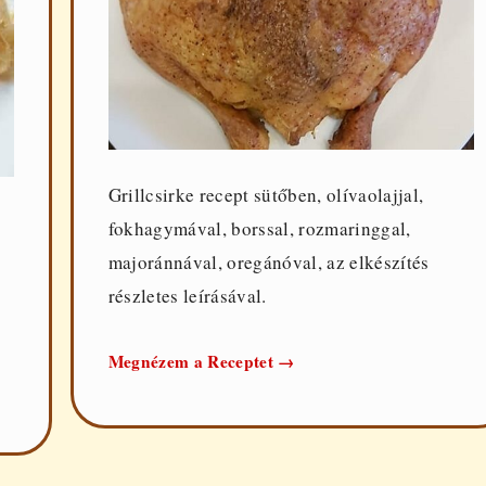
Grillcsirke recept sütőben, olívaolajjal,
fokhagymával, borssal, rozmaringgal,
majoránnával, oregánóval, az elkészítés
részletes leírásával.
Grillcsirke
Megnézem a Receptet
→
sütőben