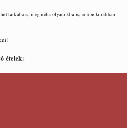
ülhet tarkabors, még néha olyanokba is, amibe korábban
eni!
ó ételek: