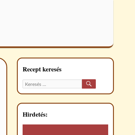
Recept keresés
KERESÉS
Keresett
recept:
Hirdetés: