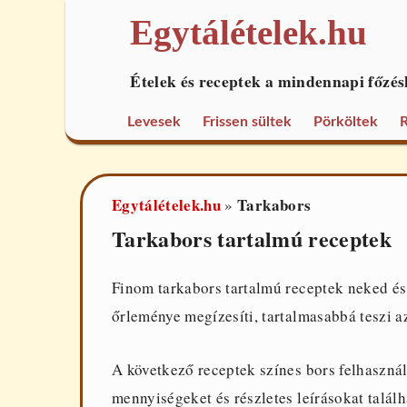
Egytálételek.hu
Ételek és receptek a mindennapi főzés
Levesek
Frissen sültek
Pörköltek
R
Egytálételek.hu
Tarkabors
»
Tarkabors tartalmú receptek
Finom tarkabors tartalmú receptek neked és
őrleménye megízesíti, tartalmasabbá teszi az
A következő receptek színes bors felhaszná
mennyiségeket és részletes leírásokat találh