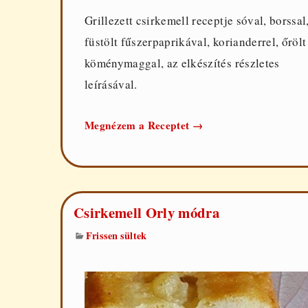
Grillezett csirkemell receptje sóval, borssal
füstölt fűszerpaprikával, korianderrel, őrölt
köménymaggal, az elkészítés részletes
leírásával.
Grillezett
Megnézem a Receptet
→
csirkemell
Csirkemell Orly módra
Frissen sültek