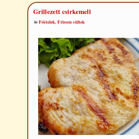
Grillezett csirkemell
,
Főételek
Frissen sültek