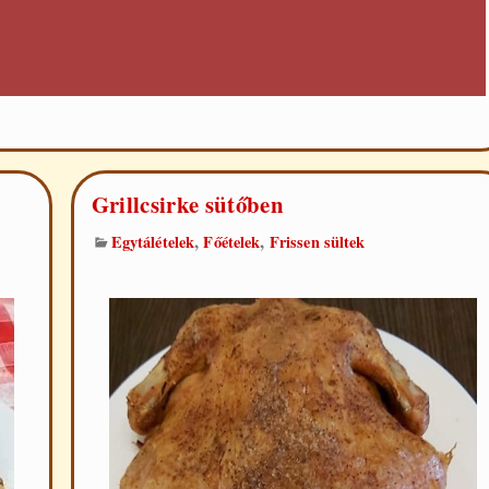
Grillcsirke sütőben
,
,
Egytálételek
Főételek
Frissen sültek