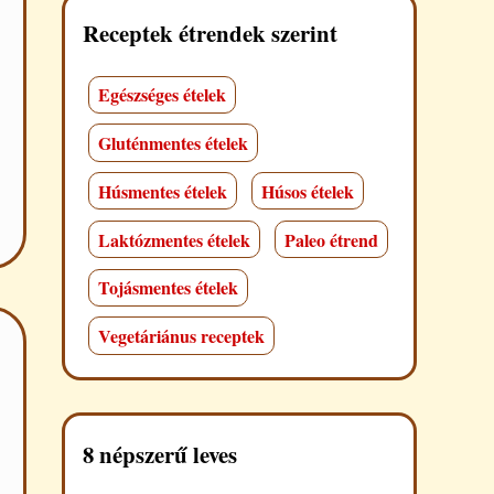
Receptek étrendek szerint
Egészséges ételek
Gluténmentes ételek
Húsmentes ételek
Húsos ételek
Laktózmentes ételek
Paleo étrend
Tojásmentes ételek
Vegetáriánus receptek
8 népszerű leves