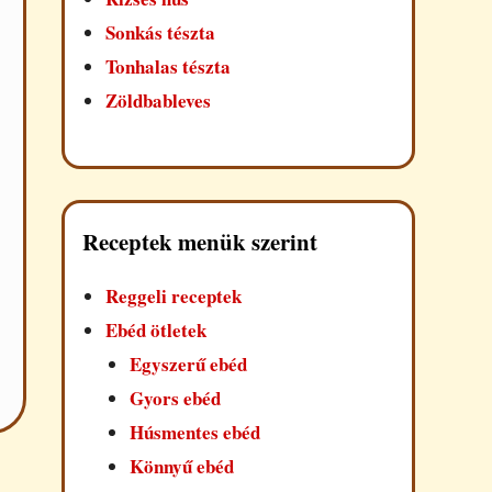
Sonkás tészta
Tonhalas tészta
Zöldbableves
Receptek menük szerint
Reggeli receptek
Ebéd ötletek
Egyszerű ebéd
Gyors ebéd
Húsmentes ebéd
Könnyű ebéd