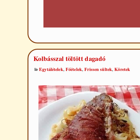
Kolbásszal töltött dagadó
,
,
,
Egytálételek
Főételek
Frissen sültek
Köretek