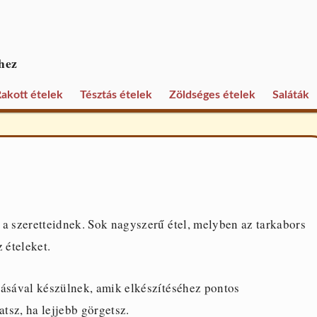
hez
akott ételek
Tésztás ételek
Zöldséges ételek
Saláták
 a szeretteidnek. Sok nagyszerű étel, melyben az tarkabors
 ételeket.
lásával készülnek, amik elkészítéséhez pontos
atsz, ha lejjebb görgetsz.