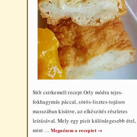
Sült csirkemell recept Orly módra tejes-
fokhagymás páccal, sörös-lisztes-tojásos
masszában kisütve, az elkészítés részletes
leírásával. Mely egy picit különlegesebb étel,
Csirkemell
mint …
Megnézem a receptet
→