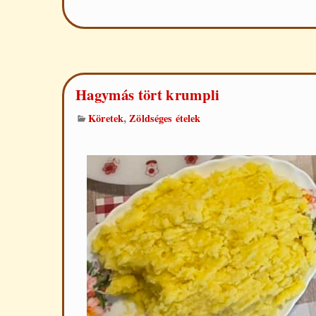
Orly
módra
Hagymás tört krumpli
,
Köretek
Zöldséges ételek