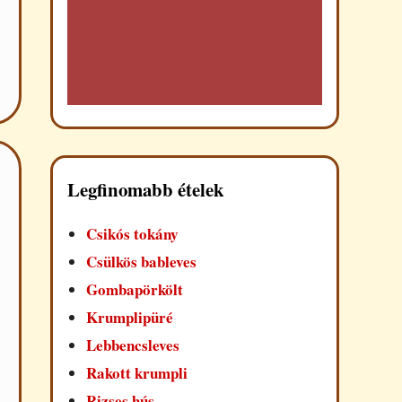
Legfinomabb ételek
Csikós tokány
Csülkös bableves
Gombapörkölt
Krumplipüré
Lebbencsleves
Rakott krumpli
Rizses hús