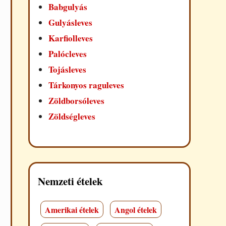
Babgulyás
Gulyásleves
Karfiolleves
Palócleves
Tojásleves
Tárkonyos raguleves
Zöldborsóleves
Zöldségleves
Nemzeti ételek
Amerikai ételek
Angol ételek