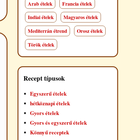
Arab ételek
Francia ételek
Indiai ételek
Magyaros ételek
Mediterrán étrend
Orosz ételek
Török ételek
Recept típusok
Egyszerű ételek
hétköznapi ételek
Gyors ételek
Gyors és egyszerű ételek
Könnyű receptek