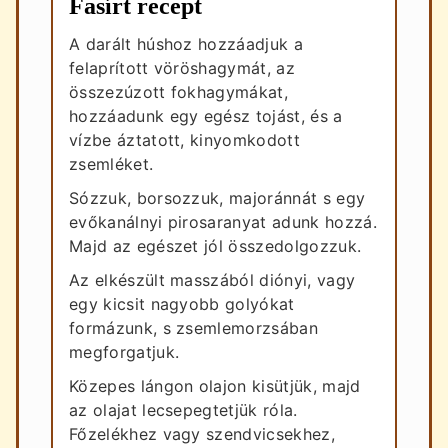
Fasírt recept
A darált húshoz hozzáadjuk a
felaprított vöröshagymát, az
összezúzott fokhagymákat,
hozzáadunk egy egész tojást, és a
vízbe áztatott, kinyomkodott
zsemléket.
Sózzuk, borsozzuk, majoránnát s egy
evőkanálnyi pirosaranyat adunk hozzá.
Majd az egészet jól összedolgozzuk.
Az elkészült masszából diónyi, vagy
egy kicsit nagyobb golyókat
formázunk, s zsemlemorzsában
megforgatjuk.
Közepes lángon olajon kisütjük, majd
az olajat lecsepegtetjük róla.
Főzelékhez vagy szendvicsekhez,