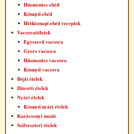
Húsmentes ebéd
Könnyű ebéd
Hétköznapi ebéd receptek
Vacsoraötletek
Egyszerű vacsora
Gyors vacsora
Húsmentes vacsora
Könnyű vacsora
Böjti ételek
Húsvéti ételek
Nyári ételek
Könnyű nyári ételek
Karácsonyi menü
Szilveszteri ételek