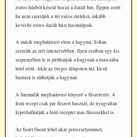
zsíros húsból készül hozzá a darált hús. Éppen ezért
ha nem szeretjük a túl zsíros ételeket, inkább
kevésbé zsíros darált húst használjunk.
A másik meghatározó elem a hagyma. Sokan
szeretik az ízét intenzívebben. Ilyen esetben egy kis
serpenyőben le is piríthatjuk a hagymát a masszába
tétel előtt. Akár az öveges állapoton túl, kicsit
barnára is süthetjük a hagymát.
A harmadik meghatározó tényező a fűszerezés. A
fenti recept csak pár fűszert használ, de nyugodtan
kipróbálhatjuk a fenti receptet más fűszerekkel is.
Az fasírt finom lehet akár petrezselyemmel,