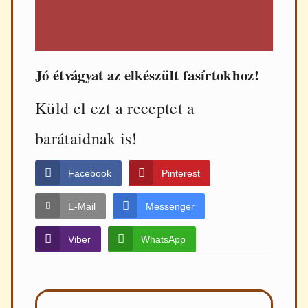
Jó étvágyat az elkészült fasírtokhoz!
Küld el ezt a receptet a
barátaidnak is!
Facebook
Pinterest
E-Mail
Messenger
Viber
WhatsApp