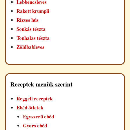
Lebbencsleves
Rakott krumpli
Rizses hús
Sonkás tészta
Tonhalas tészta
Zöldbableves
Receptek menük szerint
Reggeli receptek
Ebéd ötletek
Egyszerű ebéd
Gyors ebéd