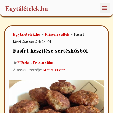
Egytálételek.hu
MEN
Ü
É
t
e
Egytálételek.hu
Frissen sültek
Fasírt
»
»
l
e
készítése sertéshúsból
k
Fasírt készítése sertéshúsból
é
s
r
,
Főételek
Frissen sültek
e
c
A recept szerzője:
Matits Viktor
e
p
t
e
k
a
m
i
n