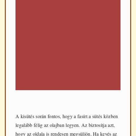
A kisütés során fontos, hogy a fasírt a sütés közben
legalább félig az olajban legyen. Az biztosítja azt,
hogy az oldala is rendesen megsüljön. Ha kevés az