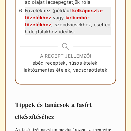
az olajat lecsepegtetjük róla.
Főzelékhez (például
kelkáposzta-
főzelékhez
vagy
kelbimbó-
főzelékhez
) szendvicsekhez, esetleg
hidegtálakhoz ideális.
A RECEPT JELLEMZŐI
ebéd receptek, húsos ételek,
laktózmentes ételek, vacsoraötletek
Tippek és tanácsok a fasírt
elkészítéséhez
Az fasírt ízét nagyban meghatározza az, mennyire