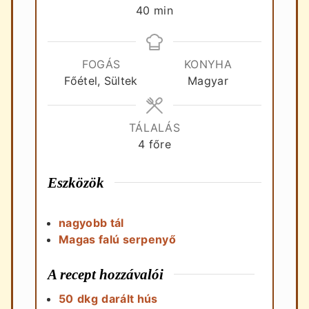
perc
40
min
FOGÁS
KONYHA
Főétel, Sültek
Magyar
TÁLALÁS
4
főre
Eszközök
nagyobb tál
Magas falú serpenyő
A recept hozzávalói
50
dkg
darált hús