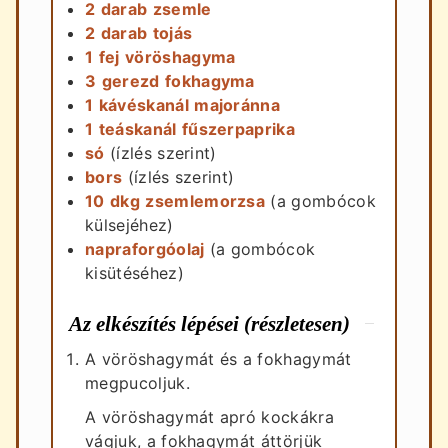
2
darab
zsemle
2
darab
tojás
1
fej
vöröshagyma
3
gerezd
fokhagyma
1
kávéskanál
majoránna
1
teáskanál
fűszerpaprika
só
(ízlés szerint)
bors
(ízlés szerint)
10
dkg
zsemlemorzsa
(a gombócok
külsejéhez)
napraforgóolaj
(a gombócok
kisütéséhez)
Az elkészítés lépései (részletesen)
A vöröshagymát és a fokhagymát
megpucoljuk.
A vöröshagymát apró kockákra
vágjuk, a fokhagymát áttörjük