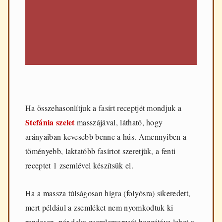
Ha összehasonlítjuk a fasírt receptjét mondjuk a
Stefánia szelet
masszájával, látható, hogy
arányaiban kevesebb benne a hús. Amennyiben a
töményebb, laktatóbb fasírtot szeretjük, a fenti
receptet 1 zsemlével készítsük el.
Ha a massza túlságosan hígra (folyósra) sikeredett,
mert például a zsemléket nem nyomkodtuk ki
rendesen, pár deka zsemlemorzsát hozzátéve lehet a