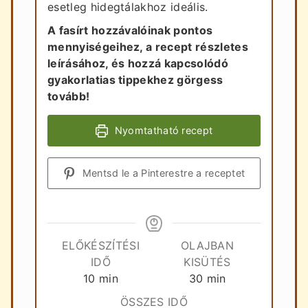
esetleg hidegtálakhoz ideális.
A fasírt hozzávalóinak pontos
mennyiségeihez, a recept részletes
leírásához, és hozzá kapcsolódó
gyakorlatias tippekhez görgess
tovább!
Nyomtatható recept
Mentsd le a Pinterestre a receptet
ELŐKÉSZÍTÉSI
OLAJBAN
IDŐ
KISÜTÉS
perc
perc
10
min
30
min
ÖSSZES IDŐ