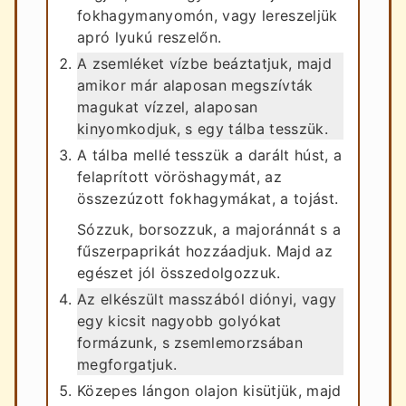
fokhagymanyomón, vagy lereszeljük
apró lyukú reszelőn.
A zsemléket vízbe beáztatjuk, majd
amikor már alaposan megszívták
magukat vízzel, alaposan
kinyomkodjuk, s egy tálba tesszük.
A tálba mellé tesszük a darált húst, a
felaprított vöröshagymát, az
összezúzott fokhagymákat, a tojást.
Sózzuk, borsozzuk, a majoránnát s a
fűszerpaprikát hozzáadjuk. Majd az
egészet jól összedolgozzuk.
Az elkészült masszából diónyi, vagy
egy kicsit nagyobb golyókat
formázunk, s zsemlemorzsában
megforgatjuk.
Közepes lángon olajon kisütjük, majd