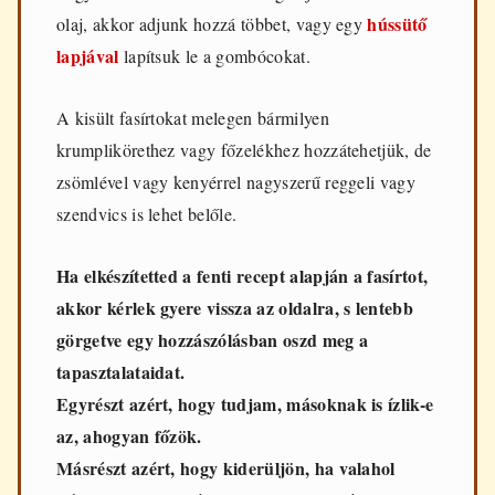
hússütő
olaj, akkor adjunk hozzá többet, vagy egy
lapjával
lapítsuk le a gombócokat.
A kisült fasírtokat melegen bármilyen
krumplikörethez vagy főzelékhez hozzátehetjük, de
zsömlével vagy kenyérrel nagyszerű reggeli vagy
szendvics is lehet belőle.
Ha elkészítetted a fenti recept alapján a fasírtot,
akkor kérlek gyere vissza az oldalra, s lentebb
görgetve egy hozzászólásban oszd meg a
tapasztalataidat.
Egyrészt azért, hogy tudjam, másoknak is ízlik-e
az, ahogyan főzök.
Másrészt azért, hogy kiderüljön, ha valahol