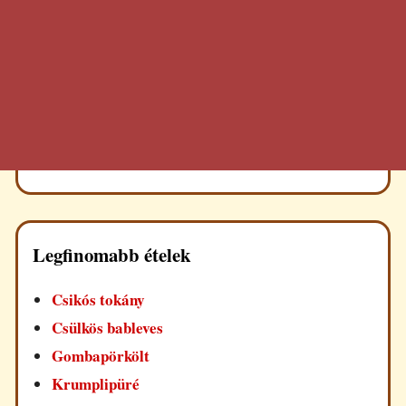
Legfinomabb ételek
Csikós tokány
Csülkös bableves
Gombapörkölt
Krumplipüré