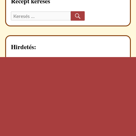
Recept keresés
KERESÉS
Keresett
recept:
Hirdetés: