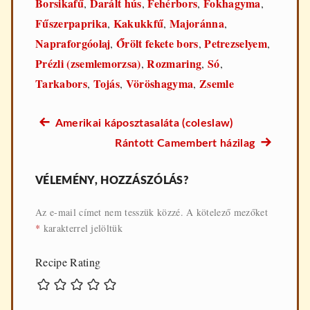
Borsikafű
Darált hús
Fehérbors
Fokhagyma
,
,
,
,
Fűszerpaprika
Kakukkfű
Majoránna
,
,
,
Napraforgóolaj
Őrölt fekete bors
Petrezselyem
,
,
,
Prézli (zsemlemorzsa)
Rozmaring
Só
,
,
,
Tarkabors
Tojás
Vöröshagyma
Zsemle
,
,
,
Előző
Amerikai káposztasaláta (coleslaw)
Bejegyzés
recept:
Következő
Rántott Camembert házilag
navigáció
recept:
VÉLEMÉNY, HOZZÁSZÓLÁS?
Az e-mail címet nem tesszük közzé.
A kötelező mezőket
*
karakterrel jelöltük
Recipe Rating