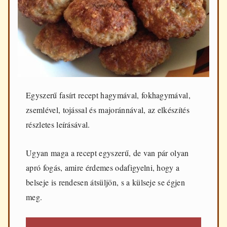
d
e
n
n
a
p
i
f
ő
z
Egyszerű fasírt recept hagymával, fokhagymával,
é
zsemlével, tojással és majoránnával, az elkészítés
s
h
részletes leírásával.
e
z
Ugyan maga a recept egyszerű, de van pár olyan
apró fogás, amire érdemes odafigyelni, hogy a
belseje is rendesen átsüljön, s a külseje se égjen
meg.