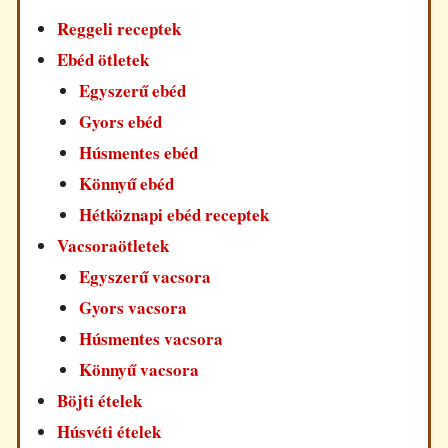
Reggeli receptek
Ebéd ötletek
Egyszerű ebéd
Gyors ebéd
Húsmentes ebéd
Könnyű ebéd
Hétköznapi ebéd receptek
Vacsoraötletek
Egyszerű vacsora
Gyors vacsora
Húsmentes vacsora
Könnyű vacsora
Böjti ételek
Húsvéti ételek