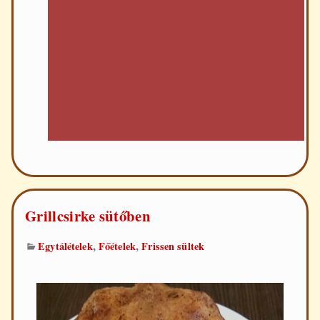
Grillcsirke sütőben
,
,
Egytálételek
Főételek
Frissen sültek