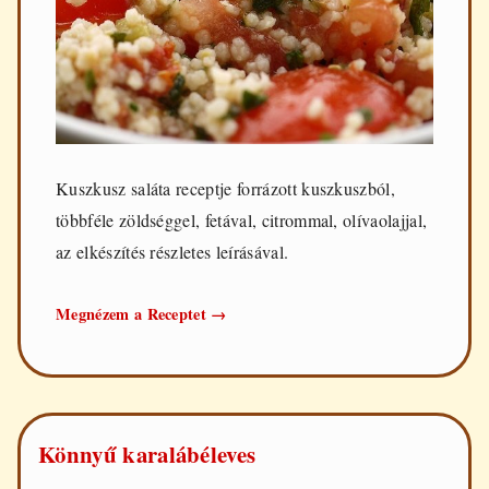
Kuszkusz saláta receptje forrázott kuszkuszból,
többféle zöldséggel, fetával, citrommal, olívaolajjal,
az elkészítés részletes leírásával.
Kuszkusz
Megnézem a Receptet
→
saláta
Könnyű karalábéleves