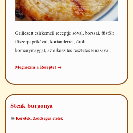
Grillezett csirkemell receptje sóval, borssal, füstölt
fűszerpaprikával, korianderrel, őrölt
köménymaggal, az elkészítés részletes leírásával.
Grillezett
Megnézem a Receptet
→
csirkemell
Steak burgonya
,
Köretek
Zöldséges ételek