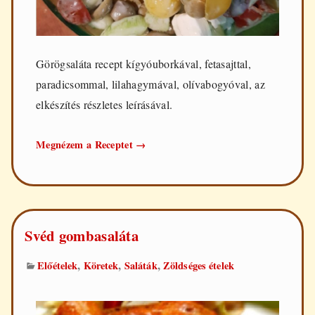
Görögsaláta recept kígyóuborkával, fetasajttal,
paradicsommal, lilahagymával, olívabogyóval, az
elkészítés részletes leírásával.
Görögsaláta
Megnézem a Receptet
→
Svéd gombasaláta
,
,
,
Előételek
Köretek
Saláták
Zöldséges ételek