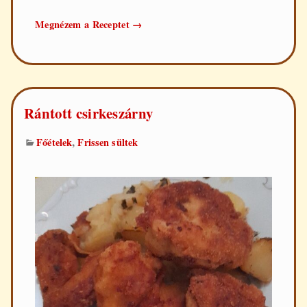
Baconos-
Megnézem a Receptet
→
sajtos
csirkemell
egyszerűen
Rántott csirkeszárny
,
Főételek
Frissen sültek