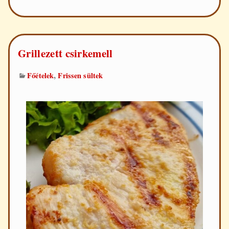
Grillezett csirkemell
,
Főételek
Frissen sültek