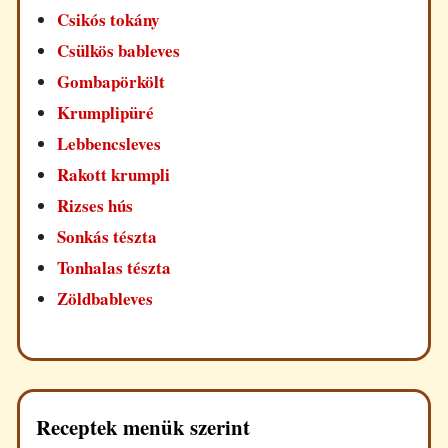
Csikós tokány
Csülkös bableves
Gombapörkölt
Krumplipüré
Lebbencsleves
Rakott krumpli
Rizses hús
Sonkás tészta
Tonhalas tészta
Zöldbableves
Receptek menük szerint