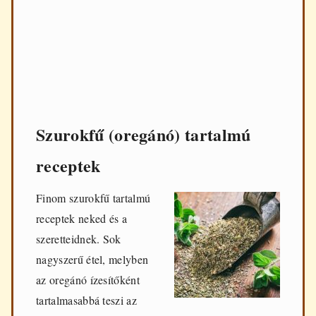
d
e
n
n
a
p
i
f
ő
z
Szurokfű (oregánó) tartalmú
é
s
receptek
h
e
z
Finom szurokfű tartalmú
receptek neked és a
szeretteidnek. Sok
nagyszerű étel, melyben
az oregánó ízesítőként
tartalmasabbá teszi az