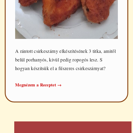
A rántott csirkeszárny elkészítésének 3 titka, amitől
belül porhanyós, kívül pedig ropogós lesz. S
hogyan készítsük el a fűszeres csirkeszárnyat?
Rántott
Megnézem a Receptet
→
csirkeszárny