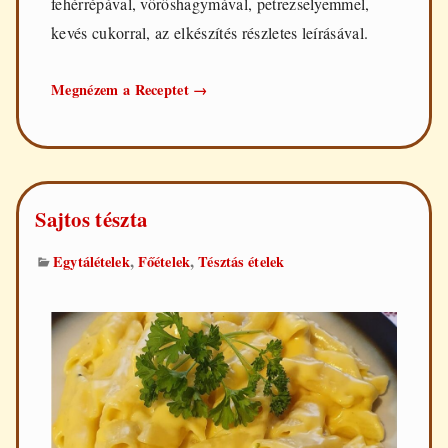
fehérrépával, vöröshagymával, petrezselyemmel,
kevés cukorral, az elkészítés részletes leírásával.
Könnyű
Megnézem a Receptet
→
karalábéleves
Sajtos tészta
,
,
Egytálételek
Főételek
Tésztás ételek