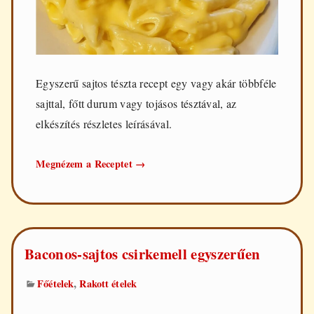
Egyszerű sajtos tészta recept egy vagy akár többféle
sajttal, főtt durum vagy tojásos tésztával, az
elkészítés részletes leírásával.
Sajtos
Megnézem a Receptet
→
tészta
Baconos-sajtos csirkemell egyszerűen
,
Főételek
Rakott ételek