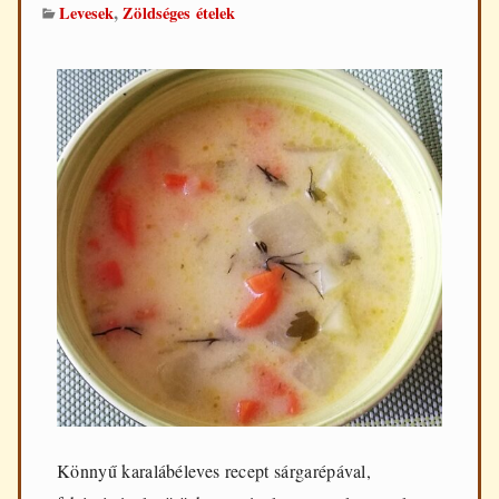
,
Levesek
Zöldséges ételek
Könnyű karalábéleves recept sárgarépával,