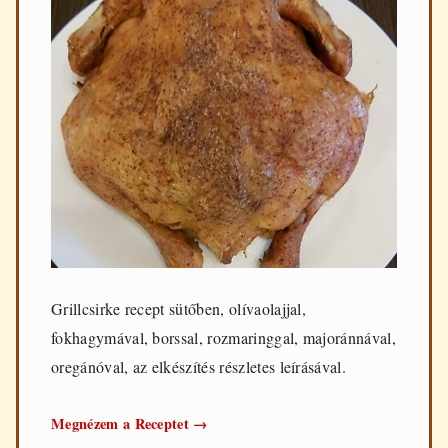
Grillcsirke recept sütőben, olívaolajjal,
fokhagymával, borssal, rozmaringgal, majoránnával,
oregánóval, az elkészítés részletes leírásával.
Grillcsirke
Megnézem a Receptet
→
sütőben