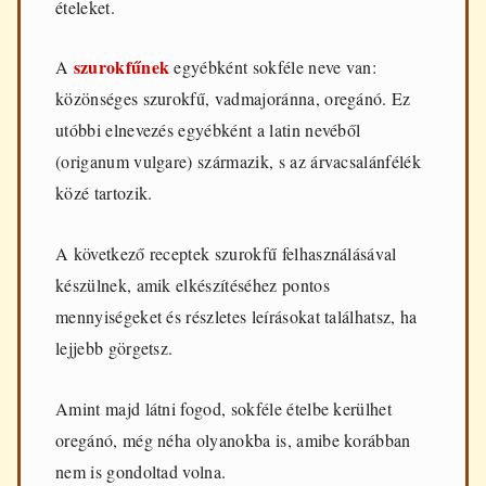
ételeket.
szurokfűnek
A
egyébként sokféle neve van:
közönséges szurokfű, vadmajoránna, oregánó. Ez
utóbbi elnevezés egyébként a latin nevéből
(origanum vulgare) származik, s az árvacsalánfélék
közé tartozik.
A következő receptek szurokfű felhasználásával
készülnek, amik elkészítéséhez pontos
mennyiségeket és részletes leírásokat találhatsz, ha
lejjebb görgetsz.
Amint majd látni fogod, sokféle ételbe kerülhet
oregánó, még néha olyanokba is, amibe korábban
nem is gondoltad volna.