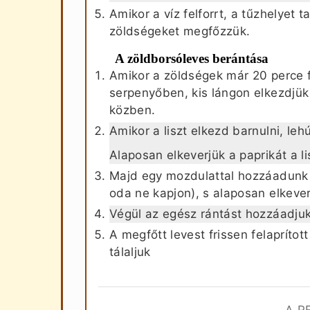
Amikor a víz felforrt, a tűzhelyet 
zöldségeket megfőzzük.
A zöldborsóleves berántása
Amikor a zöldségek már 20 perce f
serpenyőben, kis lángon elkezdjük 
közben.
Amikor a liszt elkezd barnulni, leh
Alaposan elkeverjük a paprikát a l
Majd egy mozdulattal hozzáadunk 
oda ne kapjon), s alaposan elkever
Végül az egész rántást hozzáadju
A megfőtt levest frissen felapríto
tálaljuk
A R