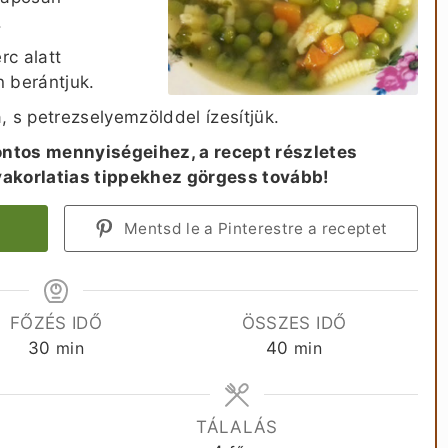
.
rc alatt
 berántjuk.
 s petrezselyemzölddel ízesítjük.
ntos mennyiségeihez, a recept részletes
yakorlatias tippekhez görgess tovább!
Mentsd le a Pinterestre a receptet
FŐZÉS IDŐ
ÖSSZES IDŐ
perc
perc
30
min
40
min
A
TÁLALÁS