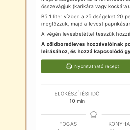
összevágjuk (karikára vagy kockára)
Bő 1 liter vízben a zöldségeket 20 pe
megfőzzük, majd a levest paprikásan
A végén levesbetéttel tesszük hozzá,
A zöldborsóleves hozzávalóinak po
leírásához, és hozzá kapcsolódó g
Nyomtatható recept
ELŐKÉSZÍTÉSI IDŐ
perc
10
min
FOGÁS
KONYH