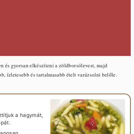
 és gyorsan elkészíteni a zöldborsólevest, majd
, ízletesebb és tartalmasabb ételt varázsolni belőle.
títjuk a hagymát,
épát.
alaposan