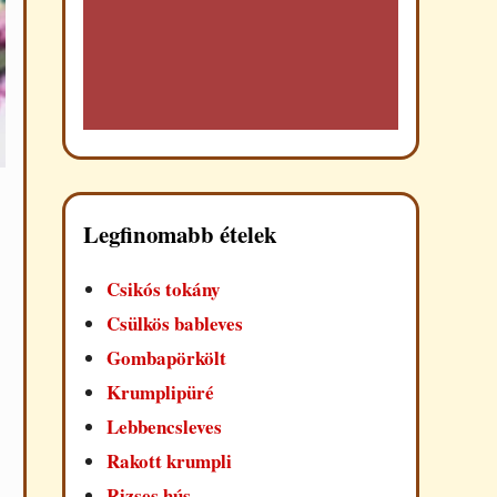
Legfinomabb ételek
Csikós tokány
Csülkös bableves
Gombapörkölt
Krumplipüré
Lebbencsleves
Rakott krumpli
Rizses hús