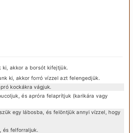
i, akkor a borsót kifejtjük.
k ki, akkor forró vízzel azt felengedjük.
pró kockákra vágjuk.
coljuk, és apróra felaprítjuk (karikára vagy
zük egy lábosba, és felöntjük annyi vízzel, hogy
és felforraljuk.