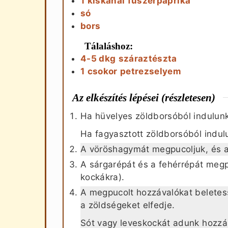
1
kiskanál
fűszerpaprika
só
bors
Tálaláshoz:
4-5
dkg
száraztészta
1
csokor
petrezselyem
Az elkészítés lépései (részletesen)
Ha hüvelyes zöldborsóból indulunk k
Ha fagyasztott zöldborsóból indulun
A vöröshagymát megpucoljuk, és a
A sárgarépát és a fehérrépát megpu
kockákra).
A megpucolt hozzávalókat beletess
a zöldségeket elfedje.
Sót vagy leveskockát adunk hozzá, 