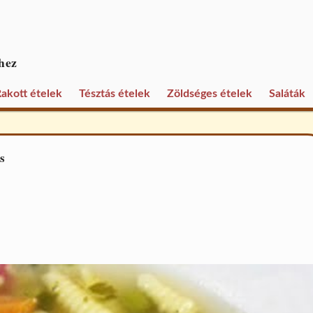
hez
akott ételek
Tésztás ételek
Zöldséges ételek
Saláták
s