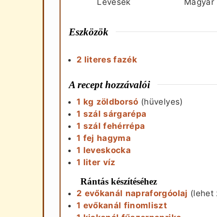
Levesek
Magyar
Eszközök
2 literes fazék
A recept hozzávalói
1
kg
zöldborsó
(hüvelyes)
1
szál
sárgarépa
1
szál
fehérrépa
1
fej
hagyma
1
leveskocka
1
liter
víz
Rántás készítéséhez
2
evőkanál
napraforgóolaj
(lehet 
1
evőkanál
finomliszt