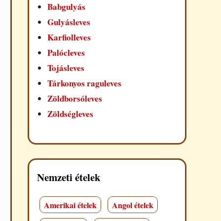
Babgulyás
Gulyásleves
Karfiolleves
Palócleves
Tojásleves
Tárkonyos raguleves
Zöldborsóleves
Zöldségleves
Nemzeti ételek
Amerikai ételek
Angol ételek