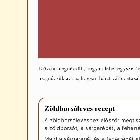
Először megnézzük, hogyan lehet egyszerűen
megnézzük azt is, hogyan lehet változatosabb
Zöldborsóleves recept
A zöldborsóleveshez először megtisz
a zöldborsót, a sárgarépát, a fehérr
Majd a sárgarépát és a fehérrépát 