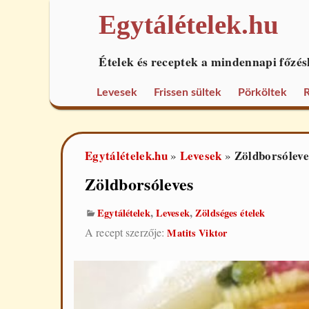
Egytálételek.hu
Ételek és receptek a mindennapi főzés
Levesek
Frissen sültek
Pörköltek
R
Egytálételek.hu
Levesek
Zöldborsóleve
»
»
Zöldborsóleves
,
,
Egytálételek
Levesek
Zöldséges ételek
A recept szerzője:
Matits Viktor