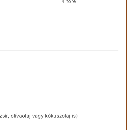
4
főre
zsír, olívaolaj vagy kókuszolaj is)