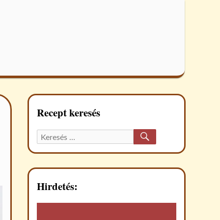
Recept keresés
KERESÉS
Keresett
recept:
Hirdetés: