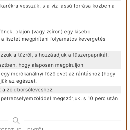
takarékra vesszük, s a víz lassú forrása közben a
őnek, olajon (vagy zsíron) egy kisebb
a lisztet megpirítani folyamatos kevergetés
úzzuk a tűzről, s hozzáadjuk a fűszerpaprikát.
isztben, hogy alaposan megpiruljon
egy merőkanálnyi főzőlevet az rántáshoz (hogy
jük az egészet.
k a zöldborsóleveshez.
tt petrezselyemzölddel megszórjuk, s 10 perc után
ECEPT JELLEMZŐI