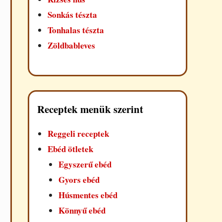
Sonkás tészta
Tonhalas tészta
Zöldbableves
Receptek menük szerint
Reggeli receptek
Ebéd ötletek
Egyszerű ebéd
Gyors ebéd
Húsmentes ebéd
Könnyű ebéd