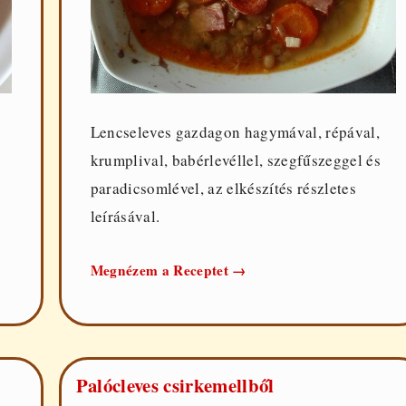
Lencseleves gazdagon hagymával, répával,
krumplival, babérlevéllel, szegfűszeggel és
paradicsomlével, az elkészítés részletes
leírásával.
Lencseleves
Megnézem a Receptet
→
gazdagon
Palócleves csirkemellből