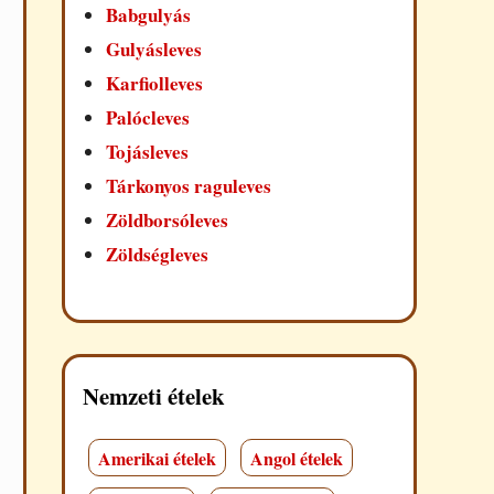
Babgulyás
Gulyásleves
Karfiolleves
Palócleves
Tojásleves
Tárkonyos raguleves
Zöldborsóleves
Zöldségleves
Nemzeti ételek
Amerikai ételek
Angol ételek