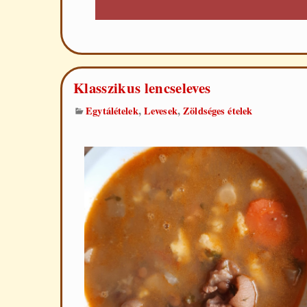
Klasszikus lencseleves
,
,
Egytálételek
Levesek
Zöldséges ételek