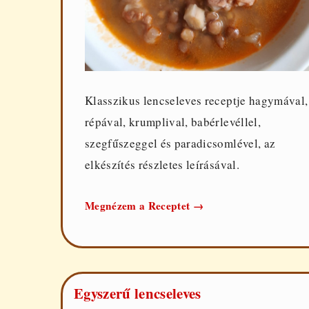
Klasszikus lencseleves receptje hagymával,
répával, krumplival, babérlevéllel,
szegfűszeggel és paradicsomlével, az
elkészítés részletes leírásával.
Klasszikus
Megnézem a Receptet
→
lencseleves
Egyszerű lencseleves