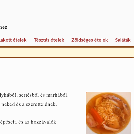
hez
akott ételek
Tésztás ételek
Zöldséges ételek
Saláták
lykából, sertésből és marhából.
 neked és a szeretteidnek.
épéseit, és az hozzávalók