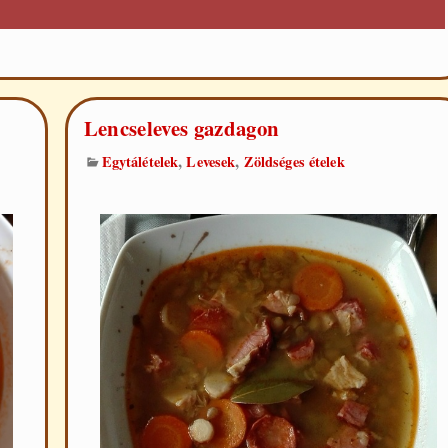
Lencseleves gazdagon
,
,
Egytálételek
Levesek
Zöldséges ételek