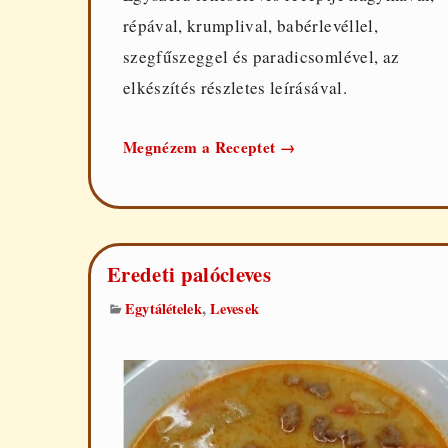
répával, krumplival, babérlevéllel,
szegfűszeggel és paradicsomlével, az
elkészítés részletes leírásával.
Egyszerű
Megnézem a Receptet
→
lencseleves
Eredeti palócleves
,
Egytálételek
Levesek