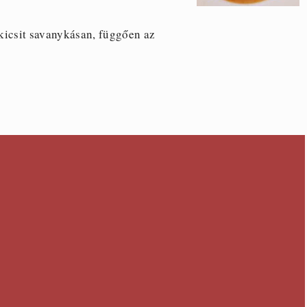
kicsit savanykásan, függően az