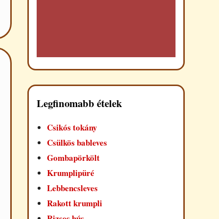
Legfinomabb ételek
Csikós tokány
Csülkös bableves
Gombapörkölt
Krumplipüré
Lebbencsleves
Rakott krumpli
Rizses hús