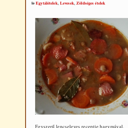
,
,
Egytálételek
Levesek
Zöldséges ételek
Egyszerű lencseleves receptje hagymával,