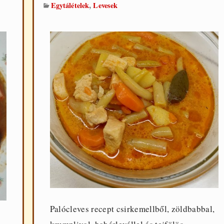
,
Egytálételek
Levesek
Palócleves recept csirkemellből, zöldbabbal,