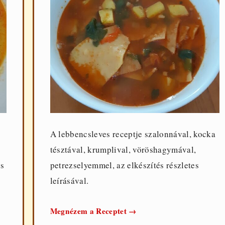
A lebbencsleves receptje szalonnával, kocka
tésztával, krumplival, vöröshagymával,
és
petrezselyemmel, az elkészítés részletes
leírásával.
Lebbencsleves
Megnézem a Receptet
→