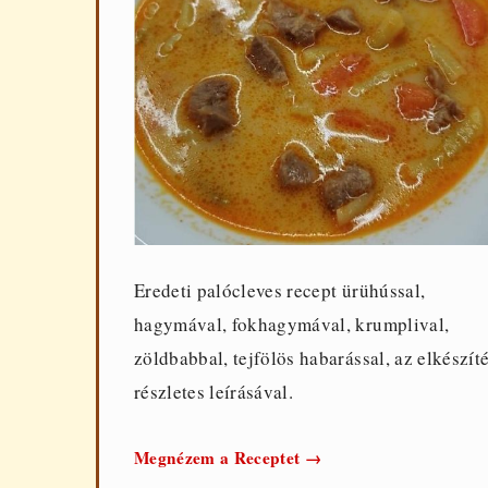
Eredeti palócleves recept ürühússal,
hagymával, fokhagymával, krumplival,
zöldbabbal, tejfölös habarással, az elkészít
részletes leírásával.
Eredeti
Megnézem a Receptet
→
palócleves