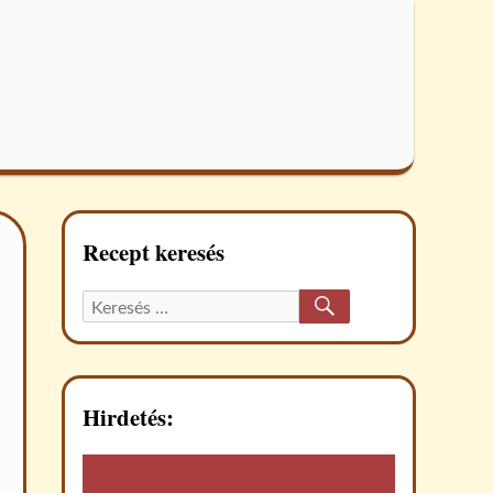
Recept keresés
KERESÉS
Keresett
recept:
Hirdetés: