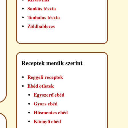
Sonkás tészta
Tonhalas tészta
Zöldbableves
Receptek menük szerint
Reggeli receptek
Ebéd ötletek
Egyszerű ebéd
Gyors ebéd
Húsmentes ebéd
Könnyű ebéd