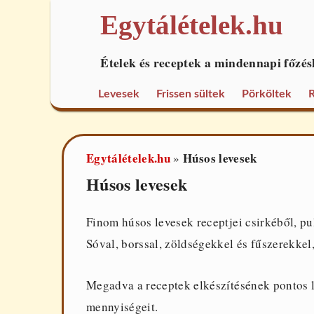
Egytálételek.hu
Ételek és receptek a mindennapi főzés
Levesek
Frissen sültek
Pörköltek
R
Egytálételek.hu
Húsos levesek
»
Húsos levesek
Finom húsos levesek receptjei csirkéből, pu
Sóval, borssal, zöldségekkel és fűszerekkel,
Megadva a receptek elkészítésének pontos l
mennyiségeit.