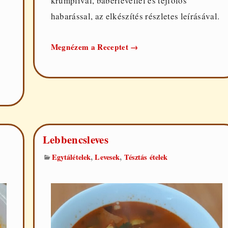
krumplival, babérlevéllel és tejfölös
habarással, az elkészítés részletes leírásával.
Palócleves
Megnézem a Receptet
→
csirkemellből
Lebbencsleves
,
,
Egytálételek
Levesek
Tésztás ételek