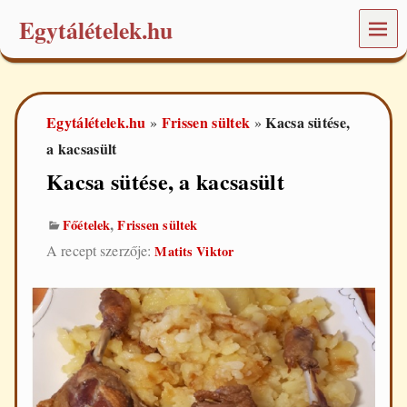
Egytálételek.hu
MEN
Ü
É
t
e
Egytálételek.hu
Frissen sültek
Kacsa sütése,
»
»
l
e
a kacsasült
k
Kacsa sütése, a kacsasült
é
s
r
,
Főételek
Frissen sültek
e
c
A recept szerzője:
Matits Viktor
e
p
t
e
k
a
m
i
n