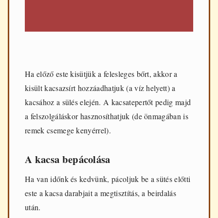
Ha előző este kisütjük a felesleges bőrt, akkor a
kisült kacsazsírt hozzáadhatjuk (a víz helyett) a
kacsához a sülés elején. A kacsatepertőt pedig majd
a felszolgáláskor hasznosíthatjuk (de önmagában is
remek csemege kenyérrel).
A kacsa bepácolása
Ha van időnk és kedvünk, pácoljuk be a sütés előtti
este a kacsa darabjait a megtisztítás, a beirdalás
után.