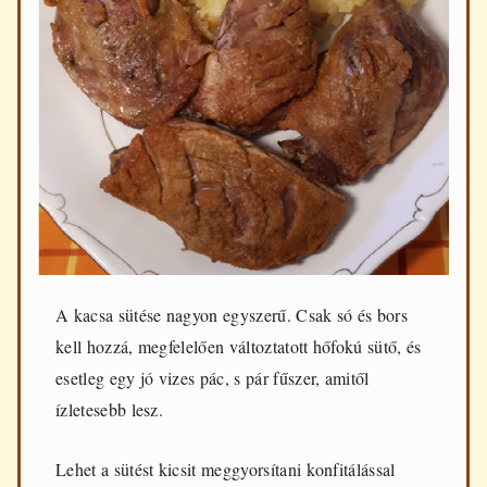
d
e
n
n
a
p
i
f
ő
z
é
s
h
e
z
A kacsa sütése nagyon egyszerű. Csak só és bors
kell hozzá, megfelelően változtatott hőfokú sütő, és
esetleg egy jó vizes pác, s pár fűszer, amitől
ízletesebb lesz.
Lehet a sütést kicsit meggyorsítani konfitálással