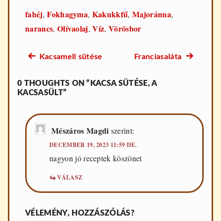
fahéj
Fokhagyma
Kakukkfű
Majoránna
,
,
,
,
narancs
Olívaolaj
Víz
Vörösbor
,
,
,
Előző
Következő
Kacsamell sütése
Franciasaláta
Bejegyzés
recept:
recept:
navigáció
0 THOUGHTS ON “KACSA SÜTÉSE, A
KACSASÜLT”
Mészáros Magdi
szerint:
DECEMBER 19, 2023 11:59 DE.
nagyon jó receptek köszönet
VÁLASZ
VÉLEMÉNY, HOZZÁSZÓLÁS?