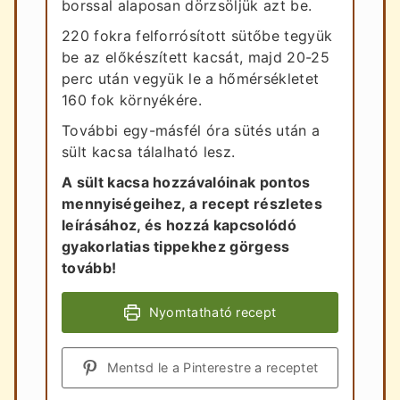
borssal alaposan dörzsöljük azt be.
220 fokra felforrósított sütőbe tegyük
be az előkészített kacsát, majd 20-25
perc után vegyük le a hőmérsékletet
160 fok környékére.
További egy-másfél óra sütés után a
sült kacsa tálalható lesz.
A sült kacsa hozzávalóinak pontos
mennyiségeihez, a recept részletes
leírásához, és hozzá kapcsolódó
gyakorlatias tippekhez görgess
tovább!
Nyomtatható recept
Mentsd le a Pinterestre a receptet