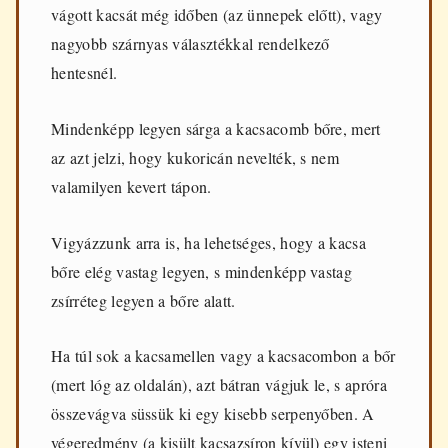
vágott kacsát még időben (az ünnepek előtt), vagy
nagyobb szárnyas választékkal rendelkező
hentesnél.
Mindenképp legyen sárga a kacsacomb bőre, mert
az azt jelzi, hogy kukoricán nevelték, s nem
valamilyen kevert tápon.
Vigyázzunk arra is, ha lehetséges, hogy a kacsa
bőre elég vastag legyen, s mindenképp vastag
zsírréteg legyen a bőre alatt.
Ha túl sok a kacsamellen vagy a kacsacombon a bőr
(mert lóg az oldalán), azt bátran vágjuk le, s apróra
összevágva süssük ki egy kisebb serpenyőben. A
végeredmény (a kisült kacsazsíron kívül) egy isteni