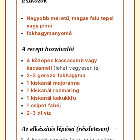
Eszközök
Nagyobb méretű, magas falú tepsi
vagy jénai
fokhagymanyomó
A recept hozzávalói
4
közepes
kacsacomb vagy
kacsamell
(lehet vegyesen is)
2-3
gerezd
fokhagyma
1
kiskanál
majoránna
1
kiskanál
rozmaring
1
kiskanál
kakukkfű
1
csipet
fahéj
2-3
dl
víz
Az elkészítés lépései (részletesen)
A kacsát először (akár még a sütés