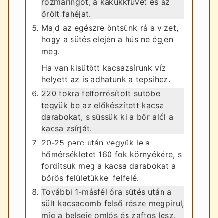
rozmaringot, a kakukkfüvet és az
őrölt fahéjat.
Majd az egészre öntsünk rá a vizet,
hogy a sütés elején a hús ne égjen
meg.
Ha van kisütött kacsazsírunk víz
helyett az is adhatunk a tepsihez.
220 fokra felforrósított sütőbe
tegyük be az előkészített kacsa
darabokat, s süssük ki a bőr alól a
kacsa zsírját.
20-25 perc után vegyük le a
hőmérsékletet 160 fok környékére, s
fordítsuk meg a kacsa darabokat a
bőrös felületükkel felfelé.
További 1-másfél óra sütés után a
sült kacsacomb felső része megpirul,
míg a belseje omlós és zaftos lesz.