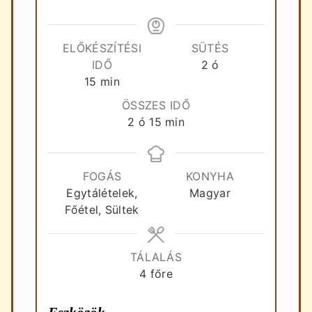
ELŐKÉSZÍTÉSI
SÜTÉS
óra
IDŐ
2
ó
perc
15
min
ÖSSZES IDŐ
óra
perc
2
ó
15
min
FOGÁS
KONYHA
Egytálételek,
Magyar
Főétel, Sültek
TÁLALÁS
4
főre