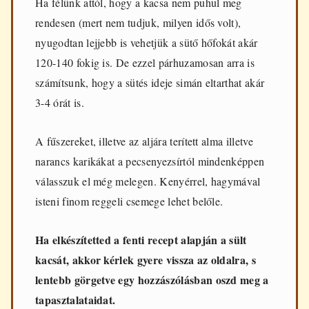
Ha félünk attól, hogy a kacsa nem puhul meg
rendesen (mert nem tudjuk, milyen idős volt),
nyugodtan lejjebb is vehetjük a sütő hőfokát akár
120-140 fokig is. De ezzel párhuzamosan arra is
számítsunk, hogy a sütés ideje simán eltarthat akár
3-4 órát is.
A fűszereket, illetve az aljára terített alma illetve
narancs karikákat a pecsenyezsírtól mindenképpen
válasszuk el még melegen. Kenyérrel, hagymával
isteni finom reggeli csemege lehet belőle.
Ha elkészítetted a fenti recept alapján a sült
kacsát, akkor kérlek gyere vissza az oldalra, s
lentebb görgetve egy hozzászólásban oszd meg a
tapasztalataidat.