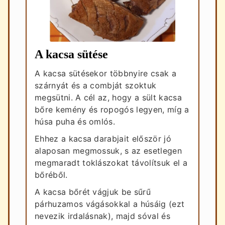
A kacsa sütése
A kacsa sütésekor többnyire csak a
szárnyát és a combját szoktuk
megsütni. A cél az, hogy a sült kacsa
bőre kemény és ropogós legyen, míg a
húsa puha és omlós.
Ehhez a kacsa darabjait először jó
alaposan megmossuk, s az esetlegen
megmaradt toklászokat távolítsuk el a
bőréből.
A kacsa bőrét vágjuk be sűrű
párhuzamos vágásokkal a húsáig (ezt
nevezik irdalásnak), majd sóval és