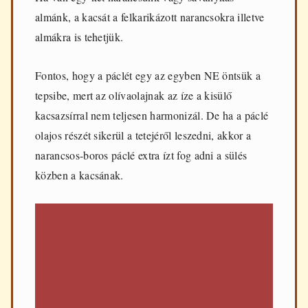
almánk, a kacsát a felkarikázott narancsokra illetve
almákra is tehetjük.
Fontos, hogy a páclét egy az egyben NE öntsük a
tepsibe, mert az olívaolajnak az íze a kisülő
kacsazsírral nem teljesen harmonizál. De ha a páclé
olajos részét sikerül a tetejéről leszedni, akkor a
narancsos-boros páclé extra ízt fog adni a sülés
közben a kacsának.