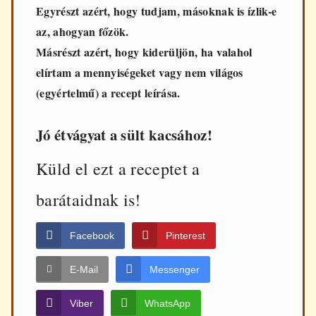
Egyrészt azért, hogy tudjam, másoknak is ízlik-e
az, ahogyan főzök.
Másrészt azért, hogy kiderüljön, ha valahol
elírtam a mennyiségeket vagy nem világos
(egyértelmű) a recept leírása.
Jó étvágyat a sült kacsához!
Küld el ezt a receptet a
barátaidnak is!
Facebook
Pinterest
E-Mail
Messenger
Viber
WhatsApp