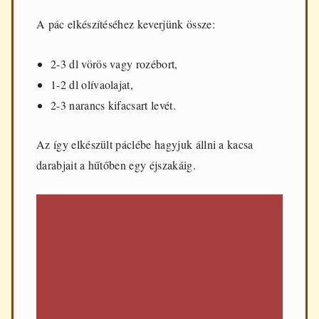
A pác elkészítéséhez keverjünk össze:
2-3 dl vörös vagy rozébort,
1-2 dl olívaolajat,
2-3 narancs kifacsart levét.
Az így elkészült páclébe hagyjuk állni a kacsa
darabjait a hűtőben egy éjszakáig.