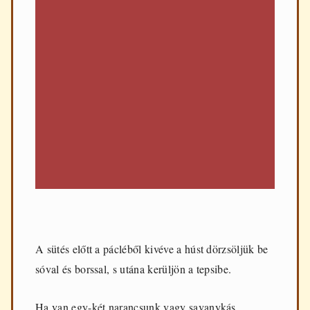
A sütés előtt a pácléből kivéve a húst dörzsöljük be
sóval és borssal, s utána kerüljön a tepsibe.
Ha van egy-két narancsunk vagy savanykás