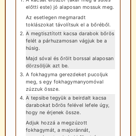
előtti este) jó alaposan mossuk meg.
Az esetlegen megmaradt
toklászokat távolítsuk el a bőréből.
A megtisztított kacsa darabok bőrös
felét a párhuzamosan vágjuk be a
húsig.
Majd sóval és őrölt borssal alaposan
dörzsöljük azt be.
A fokhagyma gerezdeket pucoljuk
meg, s egy fokhagymanyomóval
zúzzuk össze.
A tepsibe tegyük a beirdalt kacsa
darabokat bőrös felével lefele úgy,
hogy ne érjenek össze.
Adjuk hozzá a megzúzott
fokhagymát, a majoránnát,