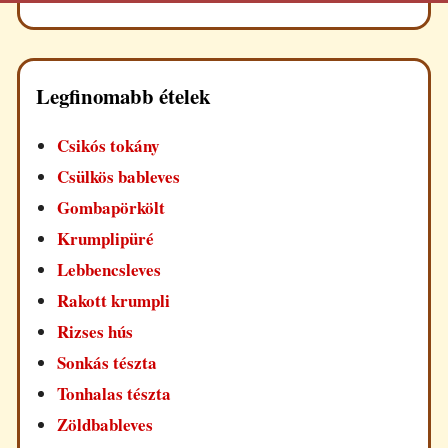
Legfinomabb ételek
Csikós tokány
Csülkös bableves
Gombapörkölt
Krumplipüré
Lebbencsleves
Rakott krumpli
Rizses hús
Sonkás tészta
Tonhalas tészta
Zöldbableves