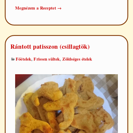
Rántott
Megnézem a Receptet
→
padlizsán
Rántott patisszon (csillagtök)
,
,
Főételek
Frissen sültek
Zöldséges ételek