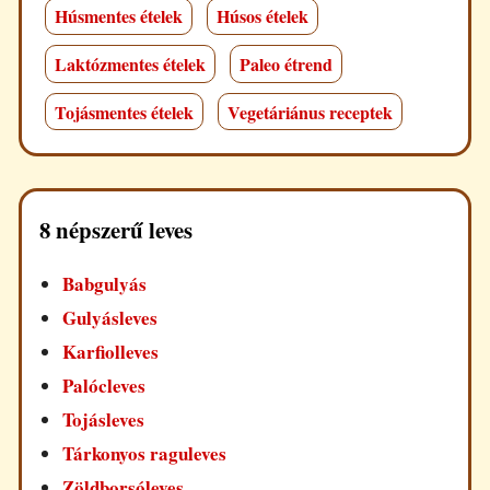
Húsmentes ételek
Húsos ételek
Laktózmentes ételek
Paleo étrend
Tojásmentes ételek
Vegetáriánus receptek
8 népszerű leves
Babgulyás
Gulyásleves
Karfiolleves
Palócleves
Tojásleves
Tárkonyos raguleves
Zöldborsóleves