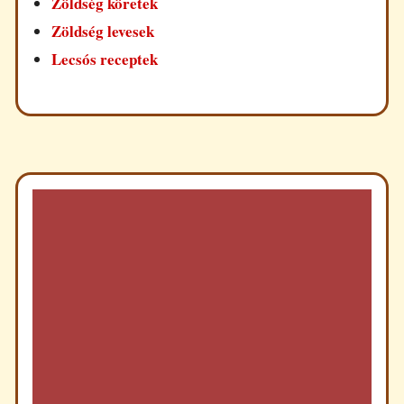
Zöldség köretek
Zöldség levesek
Lecsós receptek