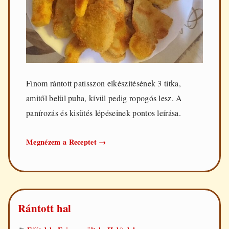
Finom rántott patisszon elkészítésének 3 titka,
amitől belül puha, kívül pedig ropogós lesz. A
panírozás és kisütés lépéseinek pontos leírása.
Rántott
Megnézem a Receptet
→
patisszon
(csillagtök)
Rántott hal