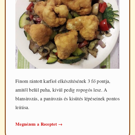
Finom rántott karfiol elkészítésének 3 fő pontja,
amitől belül puha, kívül pedig ropogós lesz. A
blansirozás, a panírozás és kisütés lépéseinek pontos
leírása.
Rántott
Megnézem a Receptet
→
karfiol