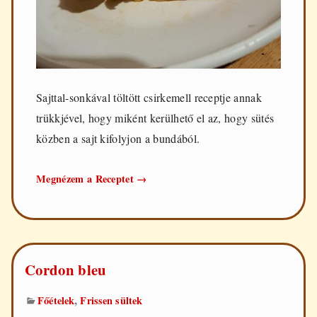
Sajttal-sonkával töltött csirkemell receptje annak
trükkjével, hogy miként kerülhető el az, hogy sütés
közben a sajt kifolyjon a bundából.
Sajttal-
Megnézem a Receptet
→
sonkával
töltött
csirkemell
Cordon bleu
,
Főételek
Frissen sültek