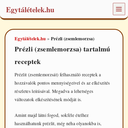
Egytálételek.hu
MEN
Ü
É
t
e
Egytálételek.hu
Prézli (zsemlemorzsa)
»
l
e
Prézli (zsemlemorzsa) tartalmú
k
é
receptek
s
r
e
Prézlit (zsemlemorzsát) felhasználó receptek a
c
e
hozzávalók pontos mennyiségeivel és az elkészítés
p
részletes leírásával. Megadva a lehetséges
t
e
változatok elkészítésének módját is.
k
a
m
Amint majd látni fogod, sokféle ételhez
i
használhatunk prézlit, még néha olyanokba is,
n