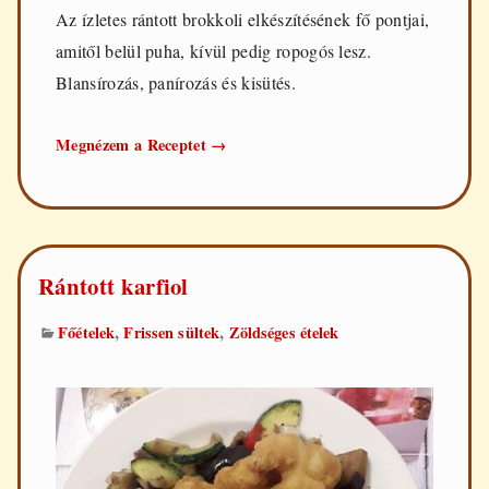
Az ízletes rántott brokkoli elkészítésének fő pontjai,
amitől belül puha, kívül pedig ropogós lesz.
Blansírozás, panírozás és kisütés.
Rántott
Megnézem a Receptet
→
brokkoli
Rántott karfiol
,
,
Főételek
Frissen sültek
Zöldséges ételek