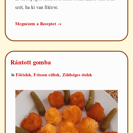
szét, ha ki van filézve.
Rántott
Megnézem a Receptet
→
hal
Rántott gomba
,
,
Főételek
Frissen sültek
Zöldséges ételek