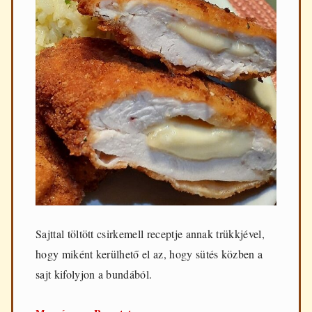
Sajttal töltött csirkemell receptje annak trükkjével,
hogy miként kerülhető el az, hogy sütés közben a
sajt kifolyjon a bundából.
Sajttal