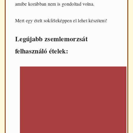
d
amibe korábban nem is gondoltad volna.
e
n
Mert egy ételt sokféleképpen el lehet készíteni!
n
a
p
Legújabb zsemlemorzsát
i
f
ő
felhasználó ételek:
z
é
s
h
e
z