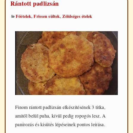
Rántott padlizsán
,
,
Főételek
Frissen sültek
Zöldséges ételek
Finom rántott padlizsán elkészítésének 3 titka,
amitől belül puha, kívül pedig ropogós lesz. A
panírozás és kisütés lépéseinek pontos leírása.