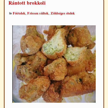
Rántott brokkoli
,
,
Főételek
Frissen sültek
Zöldséges ételek