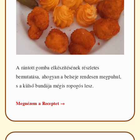
A rántott gomba elkészítésének részletes
bemutatása, ahogyan a belseje rendesen megpuhul,
s a külső bundája mégis ropogós lesz.
Rántott
Megnézem a Receptet
→
gomba