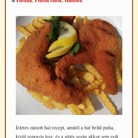
,
,
Főételek
Frissen sültek
Halételek
Ízletes rántott hal recept, amitől a hal belül puha,
kívül ropogós lesz, és a sütés során akkor sem esik