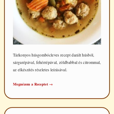
Tárkonyos húsgombócleves recept darált húsból,
sárgarépával, fehérrépával, zöldbabbal és citrommal,
az elkészítés részletes leírásával.
Tárkonyos
Megnézem a Receptet
→
húsgombócleves