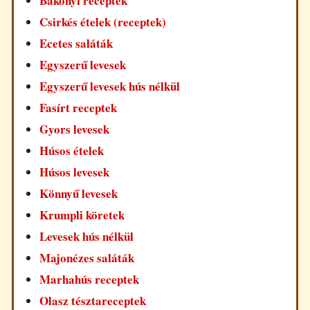
Bakonyi receptek
Csirkés ételek (receptek)
Ecetes saláták
Egyszerű levesek
Egyszerű levesek hús nélkül
Fasírt receptek
Gyors levesek
Húsos ételek
Húsos levesek
Könnyű levesek
Krumpli köretek
Levesek hús nélkül
Majonézes saláták
Marhahús receptek
Olasz tésztareceptek