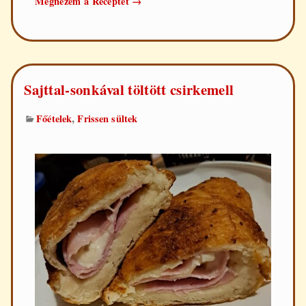
Megnézem a Receptet
→
töltött
csirkemell
Sajttal-sonkával töltött csirkemell
,
Főételek
Frissen sültek