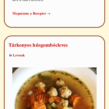
Cordon
Megnézem a Receptet
→
bleu
Tárkonyos húsgombócleves
Levesek