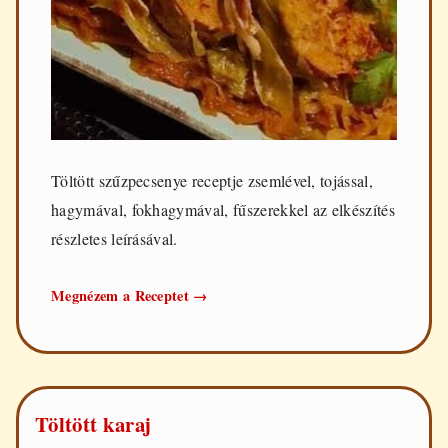
Töltött szűzpecsenye receptje zsemlével, tojással,
hagymával, fokhagymával, fűszerekkel az elkészítés
részletes leírásával.
Töltött
Megnézem a Receptet
→
szűzpecsenye
Töltött karaj