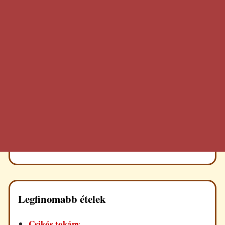
Legfinomabb ételek
Csikós tokány