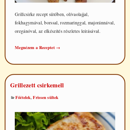
Grillcsirke recept sütőben, olívaolajjal,
fokhagymával, borssal, rozmaringgal, majoránnával,
oregánóval, az elkészítés részletes leírásával.
Grillcsirke
Megnézem a Receptet
→
sütőben
Grillezett csirkemell
,
Főételek
Frissen sültek