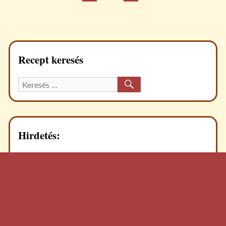
Bejegyzések
OLDAL
lapozása
Recept keresés
KERESÉS
Keresett
recept:
Hirdetés: