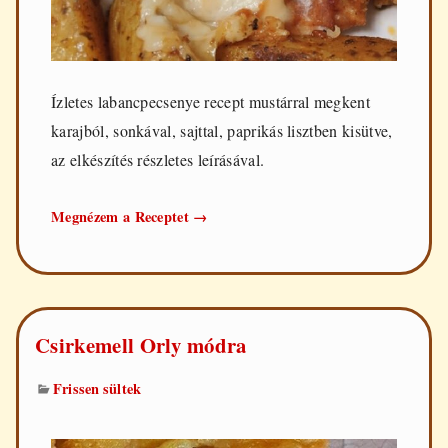
Ízletes labancpecsenye recept mustárral megkent
karajból, sonkával, sajttal, paprikás lisztben kisütve,
az elkészítés részletes leírásával.
Labancpecsenye
Megnézem a Receptet
→
Csirkemell Orly módra
Frissen sültek