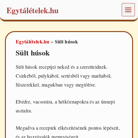
Egytálételek.hu
MEN
Ü
É
t
e
Egytálételek.hu
Sült húsok
»
l
e
Sült húsok
k
é
s
Sült húsok receptjei neked és a szeretteidnek.
r
Csirkéből, pulykából, sertésből vagy marhából,
e
c
fűszerekkel, magukban vagy megtöltve.
e
p
t
Ebédre, vacsorára, a hétköznapokra és az ünnepi
e
asztalra.
k
a
m
Megadva a receptek elkészítésének pontos lépéseit,
i
n
és az hozzávalók mennyiségeit.