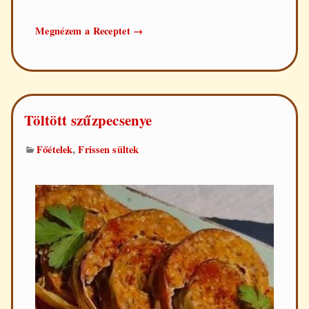
Töltött
Megnézem a Receptet
→
csirkemell
Töltött szűzpecsenye
,
Főételek
Frissen sültek