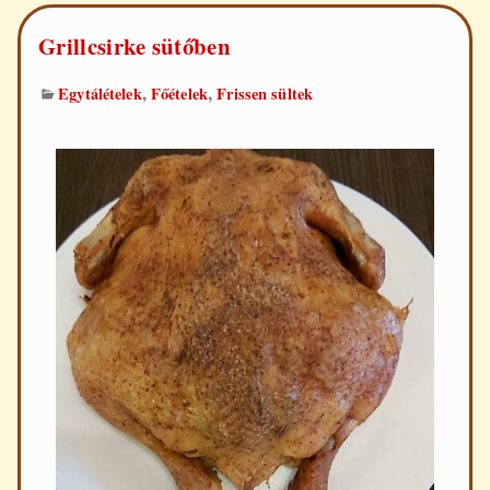
Grillcsirke sütőben
,
,
Egytálételek
Főételek
Frissen sültek