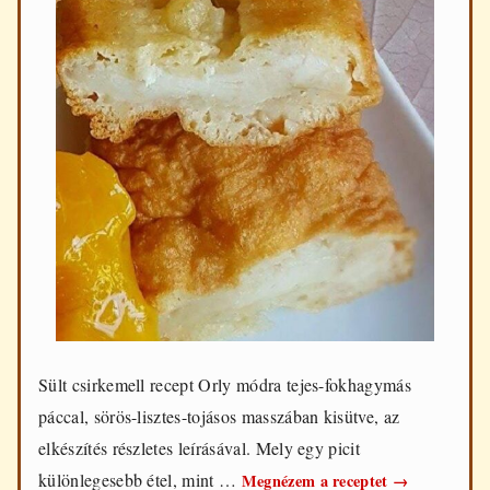
Sült csirkemell recept Orly módra tejes-fokhagymás
páccal, sörös-lisztes-tojásos masszában kisütve, az
elkészítés részletes leírásával. Mely egy picit
Csirkemell
különlegesebb étel, mint …
Megnézem a receptet
→