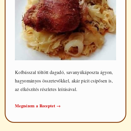
Kolbásszal töltött dagadó, savanyúkáposzta ágyon,
hagyományos összetevőkkel, akár picit csípősen is,
az elkészítés részletes leírásával.
Kolbásszal
Megnézem a Receptet
→
töltött
dagadó