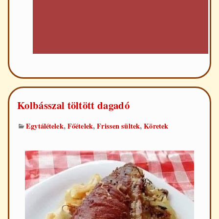
Kolbásszal töltött dagadó
,
,
,
Egytálételek
Főételek
Frissen sültek
Köretek