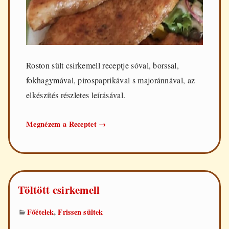
Roston sült csirkemell receptje sóval, borssal,
fokhagymával, pirospaprikával s majoránnával, az
elkészítés részletes leírásával.
Roston
Megnézem a Receptet
→
sült
csirkemell
Töltött csirkemell
,
Főételek
Frissen sültek