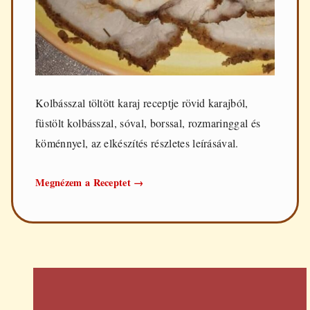
Kolbásszal töltött karaj receptje rövid karajból,
füstölt kolbásszal, sóval, borssal, rozmaringgal és
köménnyel, az elkészítés részletes leírásával.
Kolbásszal
Megnézem a Receptet
→
töltött
karaj