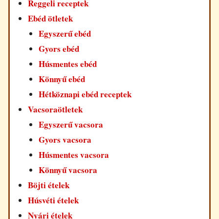
Reggeli receptek
Ebéd ötletek
Egyszerű ebéd
Gyors ebéd
Húsmentes ebéd
Könnyű ebéd
Hétköznapi ebéd receptek
Vacsoraötletek
Egyszerű vacsora
Gyors vacsora
Húsmentes vacsora
Könnyű vacsora
Böjti ételek
Húsvéti ételek
Nyári ételek