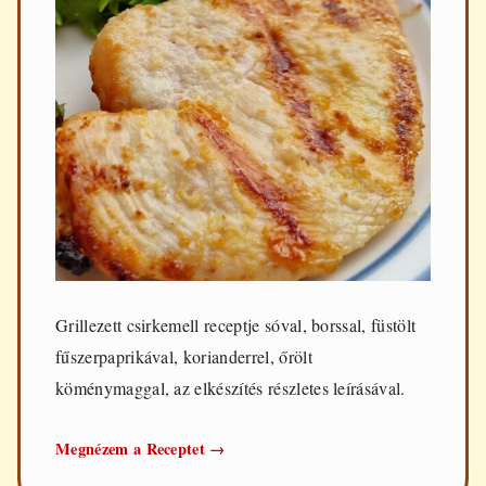
Grillezett csirkemell receptje sóval, borssal, füstölt
fűszerpaprikával, korianderrel, őrölt
köménymaggal, az elkészítés részletes leírásával.
Grillezett
Megnézem a Receptet
→
csirkemell