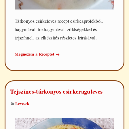
Tárkonyos csirkeleves recept csirkeaprólékból,
hagymával, fokhagymával, zöldségekkel és
tejszínnel, az elkészítés részletes leírásával.
Tárkonyos
Megnézem a Receptet
→
csirkeleves
Tejszínes-tárkonyos csirkeraguleves
Levesek