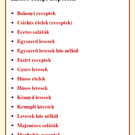
Bakonyi receptek
Csirkés ételek (receptek)
Ecetes saláták
Egyszerű levesek
Egyszerű levesek hús nélkül
Fasírt receptek
Gyors levesek
Húsos ételek
Húsos levesek
Könnyű levesek
Krumpli köretek
Levesek hús nélkül
Majonézes saláták
Marhahús receptek