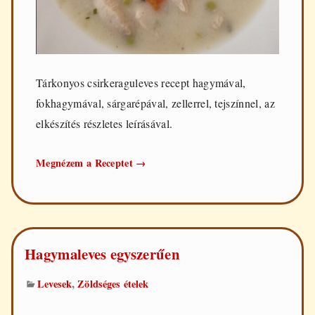
Tárkonyos csirkeraguleves recept hagymával,
fokhagymával, sárgarépával, zellerrel, tejszínnel, az
elkészítés részletes leírásával.
Tárkonyos
Megnézem a Receptet
→
csirkeraguleves
Hagymaleves egyszerűen
,
Levesek
Zöldséges ételek