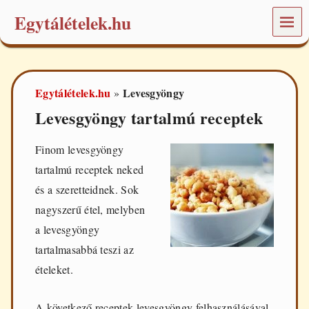
Egytálételek.hu
MEN
Ü
É
t
e
Egytálételek.hu
Levesgyöngy
»
l
e
Levesgyöngy tartalmú receptek
k
é
s
Finom levesgyöngy
r
tartalmú receptek neked
e
c
és a szeretteidnek. Sok
e
nagyszerű étel, melyben
p
t
a levesgyöngy
e
tartalmasabbá teszi az
k
a
ételeket.
m
i
n
A következő receptek levesgyöngy felhasználásával