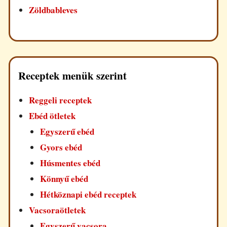
Zöldbableves
Receptek menük szerint
Reggeli receptek
Ebéd ötletek
Egyszerű ebéd
Gyors ebéd
Húsmentes ebéd
Könnyű ebéd
Hétköznapi ebéd receptek
Vacsoraötletek
Egyszerű vacsora