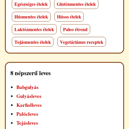
Egészséges ételek
Gluténmentes ételek
Húsmentes ételek
Húsos ételek
Laktózmentes ételek
Paleo étrend
Tojásmentes ételek
Vegetáriánus receptek
8 népszerű leves
Babgulyás
Gulyásleves
Karfiolleves
Palócleves
Tojásleves