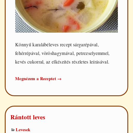
Könnyű karalábéleves recept sárgarépával,
fehérrépával, vöröshagymával, petrezselyemmel,
kevés cukorral, az elkészítés részletes leírásával.
Könnyű
Megnézem a Receptet
→
karalábéleves
Rántott leves
Levesek