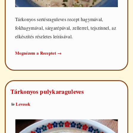
Tárkonyos sertésraguleves recept hagymával,
fokhagymával, sárgarépával, zellerrel, tejszínnel, az
elkészítés részletes leírásával.
Tárkonyos
Megnézem a Receptet
→
sertésraguleves
Tárkonyos pulykaraguleves
Levesek