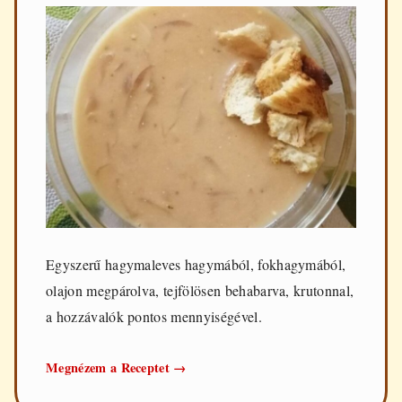
Egyszerű hagymaleves hagymából, fokhagymából,
olajon megpárolva, tejfölösen behabarva, krutonnal,
a hozzávalók pontos mennyiségével.
Hagymaleves
Megnézem a Receptet
→
egyszerűen