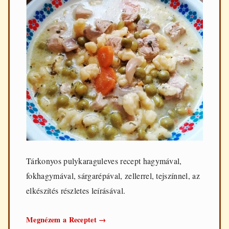
Tárkonyos pulykaraguleves recept hagymával,
fokhagymával, sárgarépával, zellerrel, tejszínnel, az
elkészítés részletes leírásával.
Tárkonyos
Megnézem a Receptet
→