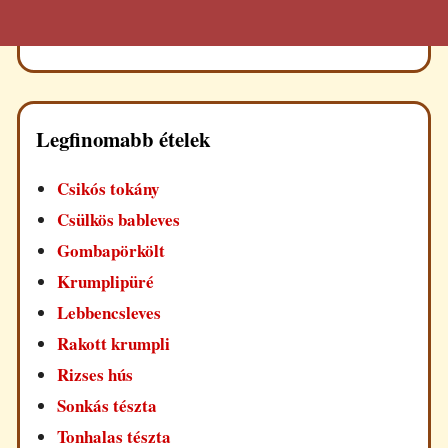
Legfinomabb ételek
Csikós tokány
Csülkös bableves
Gombapörkölt
Krumplipüré
Lebbencsleves
Rakott krumpli
Rizses hús
Sonkás tészta
Tonhalas tészta