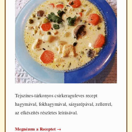
Tejszínes-tárkonyos csirkeraguleves recept
hagymával, fokhagymával, sárgarépával, zellerrel,
az elkészítés részletes leírásával.
Tejszínes-
Megnézem a Receptet
→