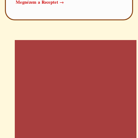
Rántott
Megnézem a Receptet
→
leves