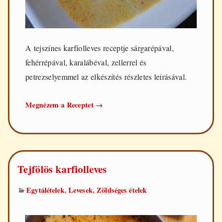
A tejszínes karfiolleves receptje sárgarépával,
fehérrépával, karalábéval, zellerrel és
petrezselyemmel az elkészítés részletes leírásával.
Tejszínes
Megnézem a Receptet
→
karfiolleves
Tejfölös karfiolleves
,
,
Egytálételek
Levesek
Zöldséges ételek