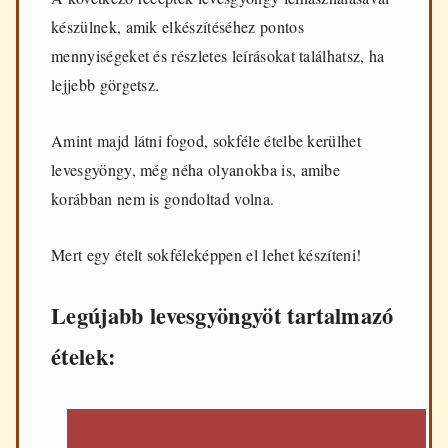
d
készülnek, amik elkészítéséhez pontos
e
n
mennyiségeket és részletes leírásokat találhatsz, ha
n
lejjebb görgetsz.
a
p
i
Amint majd látni fogod, sokféle ételbe kerülhet
f
ő
levesgyöngy, még néha olyanokba is, amibe
z
korábban nem is gondoltad volna.
é
s
h
Mert egy ételt sokféleképpen el lehet készíteni!
e
z
Legújabb levesgyöngyöt tartalmazó
ételek: