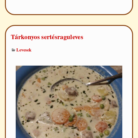
tárkonyos
csirkeraguleves
Tárkonyos sertésraguleves
Levesek