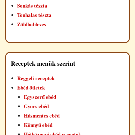
Sonkás tészta
Tonhalas tészta
Zöldbableves
Receptek menük szerint
Reggeli receptek
Ebéd ötletek
Egyszerű ebéd
Gyors ebéd
Húsmentes ebéd
Könnyű ebéd
Hétköznapi ebéd receptek