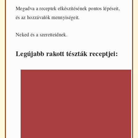
d
Megadva a receptek elkészítésének pontos lépéseit,
e
n
és az hozzávalók mennyiségeit.
n
a
p
Neked és a szeretteidnek.
i
f
ő
Legújabb rakott tészták receptjei:
z
é
s
h
e
z