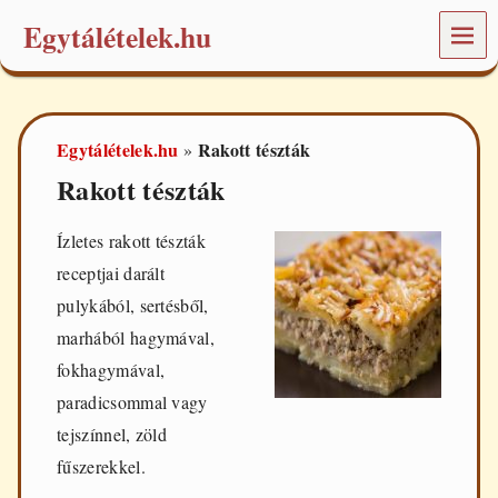
Egytálételek.hu
MEN
Ü
É
t
e
Egytálételek.hu
Rakott tészták
»
l
e
Rakott tészták
k
é
s
Ízletes rakott tészták
r
receptjai darált
e
c
pulykából, sertésből,
e
marhából
hagymával,
p
t
fokhagymával,
e
paradicsommal vagy
k
a
tejszínnel, zöld
m
fűszerekkel.
i
n