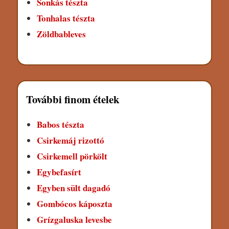
Sonkás tészta
Tonhalas tészta
Zöldbableves
További finom ételek
Babos tészta
Csirkemáj rizottó
Csirkemell pörkölt
Egybefasírt
Egyben sült dagadó
Gombócos káposzta
Grízgaluska levesbe