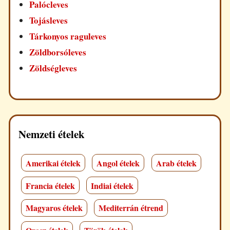
Palócleves
Tojásleves
Tárkonyos raguleves
Zöldborsóleves
Zöldségleves
Nemzeti ételek
Amerikai ételek
Angol ételek
Arab ételek
Francia ételek
Indiai ételek
Magyaros ételek
Mediterrán étrend