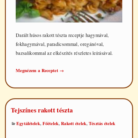
Darált húsos rakott tészta receptje hagymával,
fokhagymával, paradicsommal, oregánóval,
bazsalikommal az elkészítés részletes leírásával.
Darált
Megnézem a Receptet
→
húsos
rakott
tészta
Tejszínes rakott tészta
,
,
,
Egytálételek
Főételek
Rakott ételek
Tésztás ételek