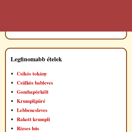
Legfinomabb ételek
Csikós tokány
Csülkös bableves
Gombapörkölt
Krumplipüré
Lebbencsleves
Rakott krumpli
Rizses hús