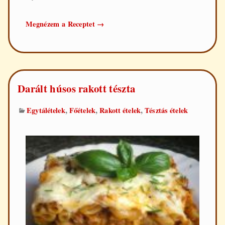
Tojásos
Megnézem a Receptet
→
tészta
Darált húsos rakott tészta
,
,
,
Egytálételek
Főételek
Rakott ételek
Tésztás ételek