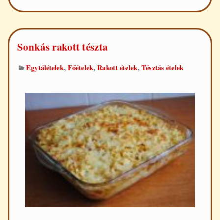
tészta
Sonkás rakott tészta
,
,
,
Egytálételek
Főételek
Rakott ételek
Tésztás ételek