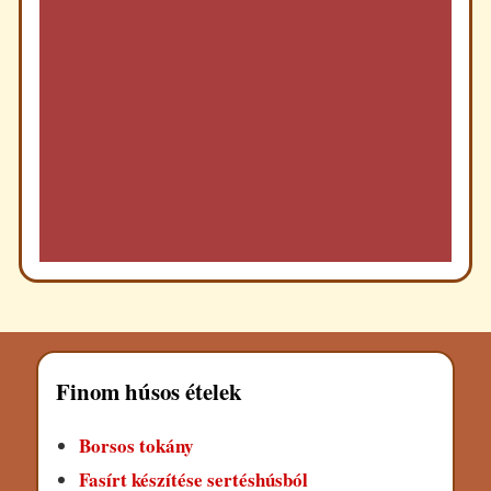
Finom húsos ételek
Borsos tokány
Fasírt készítése sertéshúsból