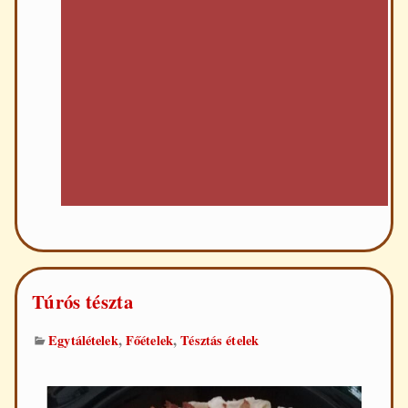
Túrós tészta
,
,
Egytálételek
Főételek
Tésztás ételek