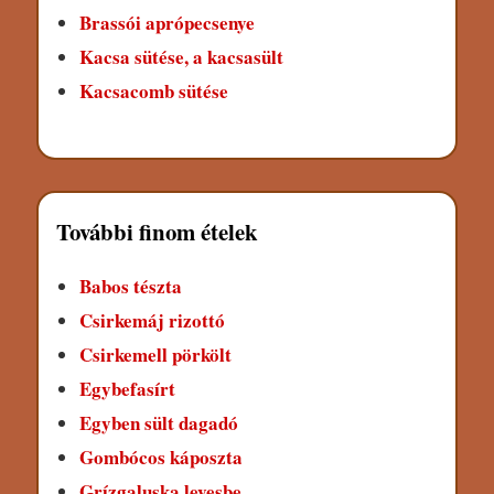
Brassói aprópecsenye
Kacsa sütése, a kacsasült
Kacsacomb sütése
További finom ételek
Babos tészta
Csirkemáj rizottó
Csirkemell pörkölt
Egybefasírt
Egyben sült dagadó
Gombócos káposzta
Grízgaluska levesbe