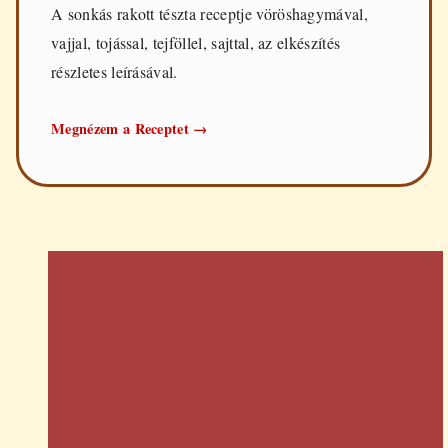
A sonkás rakott tészta receptje vöröshagymával,
vajjal, tojással, tejföllel, sajttal, az elkészítés
részletes leírásával.
Sonkás
Megnézem a Receptet
→
rakott
tészta