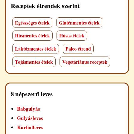
Receptek étrendek szerint
Egészséges ételek
Gluténmentes ételek
Húsmentes ételek
Húsos ételek
Laktózmentes ételek
Paleo étrend
Tojásmentes ételek
Vegetáriánus receptek
8 népszerű leves
Babgulyás
Gulyásleves
Karfiolleves