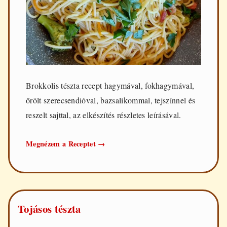
Brokkolis tészta recept hagymával, fokhagymával,
őrölt szerecsendióval, bazsalikommal, tejszínnel és
reszelt sajttal, az elkészítés részletes leírásával.
Brokkolis
Megnézem a Receptet
→
tészta
Tojásos tészta