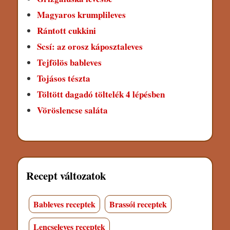
Magyaros krumplileves
Rántott cukkini
Scsí: az orosz káposztaleves
Tejfölös bableves
Tojásos tészta
Töltött dagadó töltelék 4 lépésben
Vöröslencse saláta
Recept változatok
Bableves receptek
Brassói receptek
Lencseleves receptek