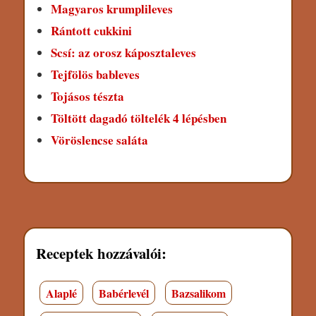
Magyaros krumplileves
Rántott cukkini
Scsí: az orosz káposztaleves
Tejfölös bableves
Tojásos tészta
Töltött dagadó töltelék 4 lépésben
Vöröslencse saláta
Receptek hozzávalói:
Alaplé
Babérlevél
Bazsalikom