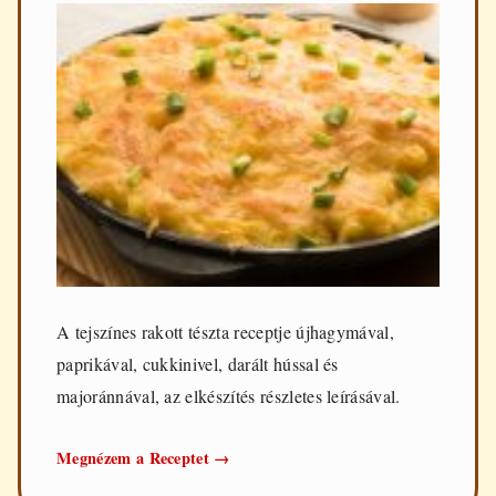
A tejszínes rakott tészta receptje újhagymával,
paprikával, cukkinivel, darált hússal és
majoránnával, az elkészítés részletes leírásával.
Tejszínes
Megnézem a Receptet
→
rakott