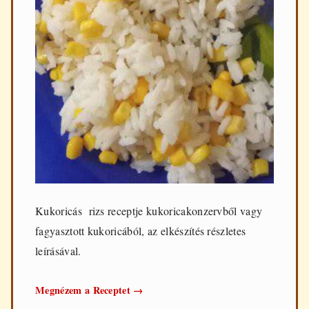
Kukoricás rizs receptje kukoricakonzervből vagy
fagyasztott kukoricából, az elkészítés részletes
leírásával.
Kukoricás
Megnézem a Receptet
→
rizs