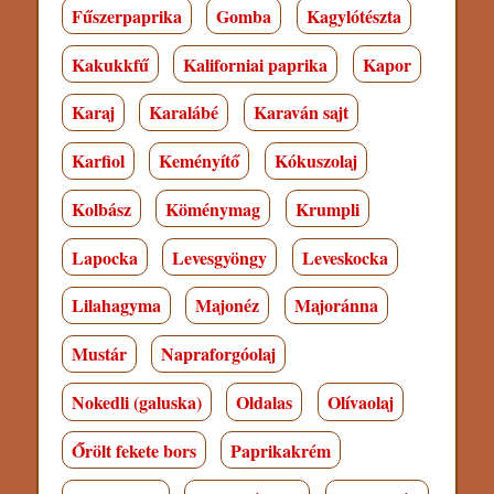
Fűszerpaprika
Gomba
Kagylótészta
Kakukkfű
Kaliforniai paprika
Kapor
Karaj
Karalábé
Karaván sajt
Karfiol
Keményítő
Kókuszolaj
Kolbász
Köménymag
Krumpli
Lapocka
Levesgyöngy
Leveskocka
Lilahagyma
Majonéz
Majoránna
Mustár
Napraforgóolaj
Nokedli (galuska)
Oldalas
Olívaolaj
Őrölt fekete bors
Paprikakrém