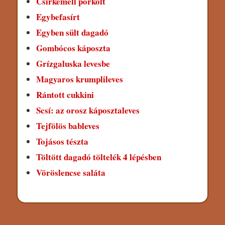
Csirkemell pörkölt
Egybefasírt
Egyben sült dagadó
Gombócos káposzta
Grízgaluska levesbe
Magyaros krumplileves
Rántott cukkini
Scsí: az orosz káposztaleves
Tejfölös bableves
Tojásos tészta
Töltött dagadó töltelék 4 lépésben
Vöröslencse saláta