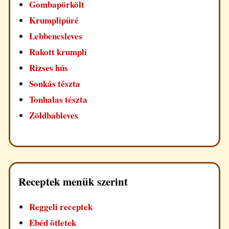
Gombapörkölt
Krumplipüré
Lebbencsleves
Rakott krumpli
Rizses hús
Sonkás tészta
Tonhalas tészta
Zöldbableves
Receptek menük szerint
Reggeli receptek
Ebéd ötletek