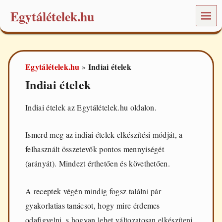
Egytálételek.hu
MEN
Ü
É
t
e
Egytálételek.hu
Indiai ételek
»
l
e
Indiai ételek
k
é
s
Indiai ételek az Egytálételek.hu oldalon.
r
e
c
Ismerd meg az indiai ételek elkészítési módját, a
e
felhasznált összetevők pontos mennyiségét
p
t
(arányát). Mindezt érthetően és követhetően.
e
k
a
A receptek végén mindig fogsz találni pár
m
gyakorlatias tanácsot, hogy mire érdemes
i
n
odafigyelni, s hogyan lehet változatosan elkészíteni