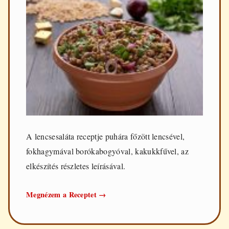
A lencsesaláta receptje puhára főzött lencsével,
fokhagymával borókabogyóval, kakukkfűvel, az
elkészítés részletes leírásával.
Lencsesaláta
Megnézem a Receptet
→