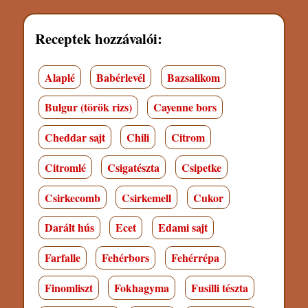
Receptek hozzávalói:
Alaplé
Babérlevél
Bazsalikom
Bulgur (török rizs)
Cayenne bors
Cheddar sajt
Chili
Citrom
Citromlé
Csigatészta
Csipetke
Csirkecomb
Csirkemell
Cukor
Darált hús
Ecet
Edami sajt
Farfalle
Fehérbors
Fehérrépa
Finomliszt
Fokhagyma
Fusilli tészta