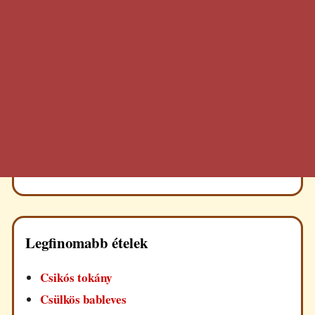
Legfinomabb ételek
Csikós tokány
Csülkös bableves