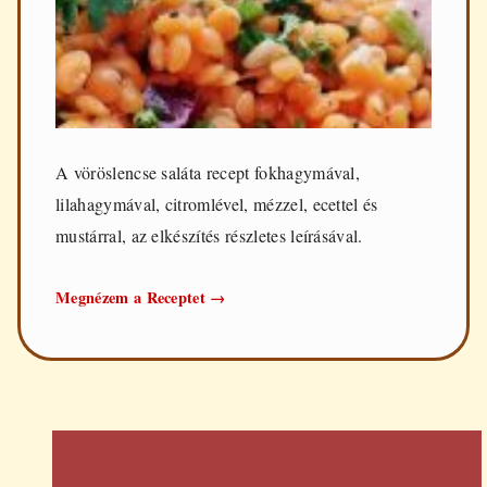
A vöröslencse saláta recept fokhagymával,
lilahagymával, citromlével, mézzel, ecettel és
mustárral, az elkészítés részletes leírásával.
Vöröslencse
Megnézem a Receptet
→
saláta