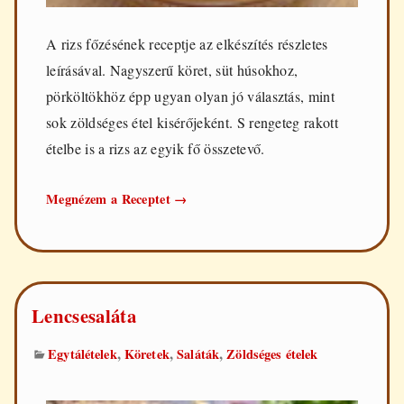
A rizs főzésének receptje az elkészítés részletes
leírásával. Nagyszerű köret, süt húsokhoz,
pörköltökhöz épp ugyan olyan jó választás, mint
sok zöldséges étel kisérőjeként. S rengeteg rakott
ételbe is a rizs az egyik fő összetevő.
A
Megnézem a Receptet
→
rizs
főzése
Lencsesaláta
,
,
,
Egytálételek
Köretek
Saláták
Zöldséges ételek