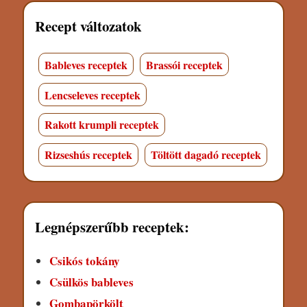
Recept változatok
Bableves receptek
Brassói receptek
Lencseleves receptek
Rakott krumpli receptek
Rizseshús receptek
Töltött dagadó receptek
Legnépszerűbb receptek:
Csikós tokány
Csülkös bableves
Gombapörkölt