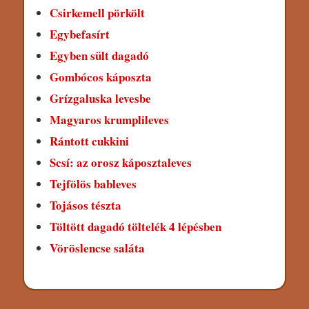
Csirkemell pörkölt
Egybefasírt
Egyben sült dagadó
Gombócos káposzta
Grízgaluska levesbe
Magyaros krumplileves
Rántott cukkini
Scsí: az orosz káposztaleves
Tejfölös bableves
Tojásos tészta
Töltött dagadó töltelék 4 lépésben
Vöröslencse saláta