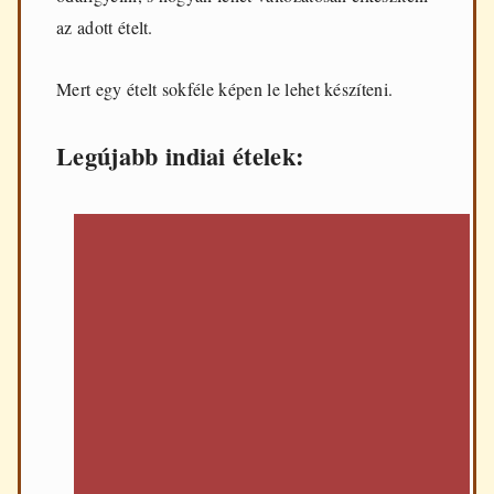
d
az adott ételt.
e
n
n
Mert egy ételt sokféle képen le lehet készíteni.
a
p
i
Legújabb indiai ételek:
f
ő
z
é
s
h
e
z