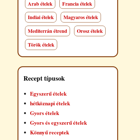
Arab ételek
Francia ételek
Indiai ételek
Magyaros ételek
Mediterrán étrend
Orosz ételek
Török ételek
Recept típusok
Egyszerű ételek
hétköznapi ételek
Gyors ételek
Gyors és egyszerű ételek
Könnyű receptek