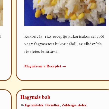
l
Kukoricás rizs receptje kukoricakonzervből
vagy fagyasztott kukoricából, az elkészítés
részletes leírásával.
Kukoricás
Megnézem a Receptet
→
rizs
Hagymás bab
,
,
Egytálételek
Pörköltek
Zöldséges ételek