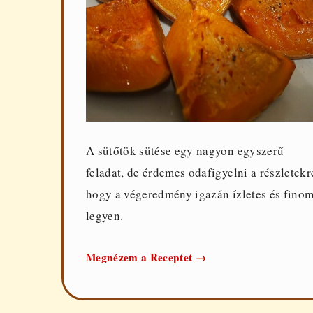
A sütőtök sütése egy nagyon egyszerű
feladat, de érdemes odafigyelni a részletekr
hogy a végeredmény igazán ízletes és fino
legyen.
Sütőtök
Megnézem a Receptet
→
sütése
4