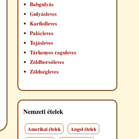
Babgulyás
Gulyásleves
Karfiolleves
Palócleves
Tojásleves
Tárkonyos raguleves
Zöldborsóleves
Zöldségleves
Nemzeti ételek
Amerikai ételek
Angol ételek