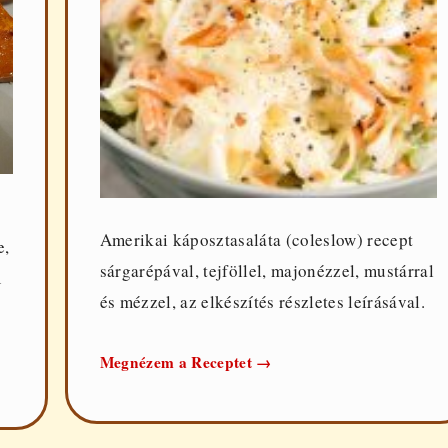
Amerikai káposztasaláta (coleslow) recept
e,
sárgarépával, tejföllel, majonézzel, mustárral
m
és mézzel, az elkészítés részletes leírásával.
Amerikai
Megnézem a Receptet
→
káposztasaláta
(coleslaw)