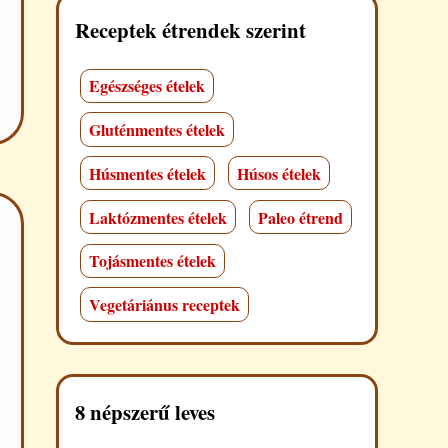
Receptek étrendek szerint
Egészséges ételek
Gluténmentes ételek
Húsmentes ételek
Húsos ételek
Laktózmentes ételek
Paleo étrend
Tojásmentes ételek
Vegetáriánus receptek
8 népszerű leves