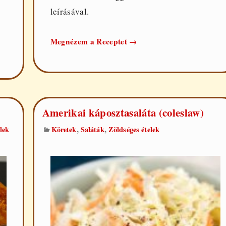
leírásával.
Hagymás
Megnézem a Receptet
→
bab
Amerikai káposztasaláta (coleslaw)
,
,
lek
Köretek
Saláták
Zöldséges ételek