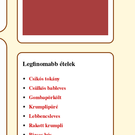
Legfinomabb ételek
Csikós tokány
Csülkös bableves
Gombapörkölt
Krumplipüré
Lebbencsleves
Rakott krumpli
Rizses hús