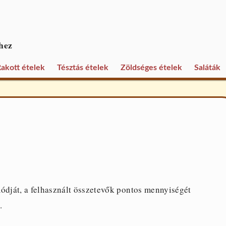
hez
akott ételek
Tésztás ételek
Zöldséges ételek
Saláták
módját, a felhasznált összetevők pontos mennyiségét
.