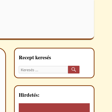
Recept keresés
KERESÉS
Keresett
recept:
Hirdetés: