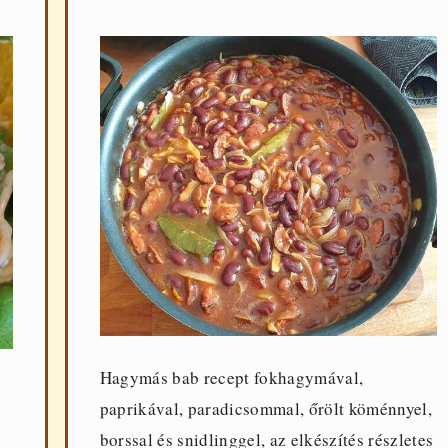
Hagymás bab recept fokhagymával,
s
paprikával, paradicsommal, őrölt köménnyel,
borssal és snidlinggel, az elkészítés részletes