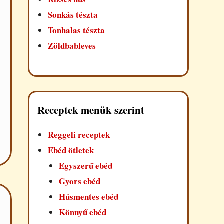
Sonkás tészta
Tonhalas tészta
Zöldbableves
Receptek menük szerint
Reggeli receptek
Ebéd ötletek
Egyszerű ebéd
Gyors ebéd
Húsmentes ebéd
Könnyű ebéd