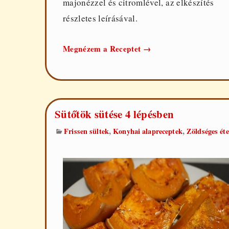
majonézzel és citromlével, az elkészítés
részletes leírásával.
Waldorf
Megnézem a Receptet
→
saláta
Sütőtök sütése 4 lépésben
,
,
Frissen sültek
Konyhai alapreceptek
Zöldséges éte