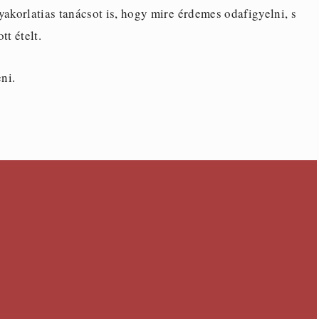
yakorlatias tanácsot is, hogy mire érdemes odafigyelni, s
tt ételt.
ni.