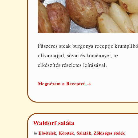
Fűszeres steak burgonya receptje krumplibó
olívaolajjal, sóval és köménnyel, az
elkészítés részletes leírásával.
Steak
Megnézem a Receptet
→
burgonya
Waldorf saláta
,
,
,
Előételek
Köretek
Saláták
Zöldséges ételek