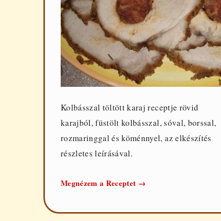
Kolbásszal töltött karaj receptje rövid
karajból, füstölt kolbásszal, sóval, borssal,
rozmaringgal és köménnyel, az elkészítés
részletes leírásával.
Kolbásszal
Megnézem a Receptet
→
töltött
karaj