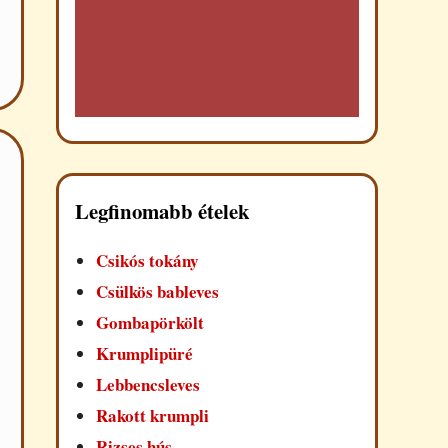
Legfinomabb ételek
Csikós tokány
Csülkös bableves
Gombapörkölt
Krumplipüré
Lebbencsleves
Rakott krumpli
Rizses hús