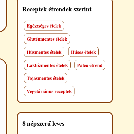
Receptek étrendek szerint
Egészséges ételek
Gluténmentes ételek
Húsmentes ételek
Húsos ételek
Laktózmentes ételek
Paleo étrend
Tojásmentes ételek
Vegetáriánus receptek
8 népszerű leves