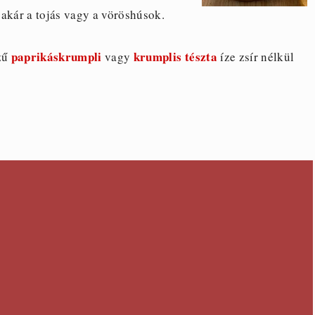
akár a tojás vagy a vöröshúsok.
paprikáskrumpli
krumplis tészta
ízű
vagy
íze zsír nélkül