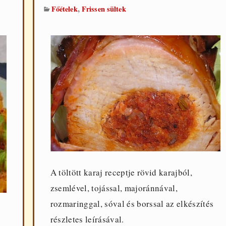
,
Főételek
Frissen sültek
A töltött karaj receptje rövid karajból,
zsemlével, tojással, majoránnával,
rozmaringgal, sóval és borssal az elkészítés
részletes leírásával.