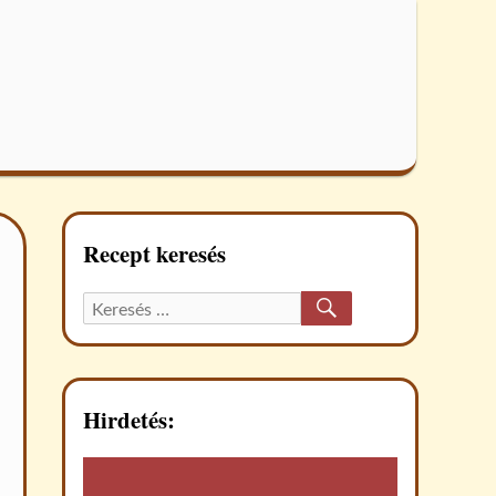
Recept keresés
KERESÉS
Keresett
recept:
Hirdetés: