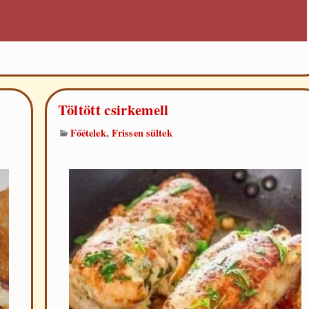
Töltött csirkemell
,
Főételek
Frissen sültek