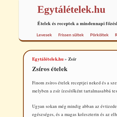
Egytálételek.hu
Ételek és receptek a mindennapi főzés
Levesek
Frissen sültek
Pörköltek
R
Egytálételek.hu
Zsír
»
Zsíros ételek
Finom zsíros ételek receptjei neked és a sze
melyben a zsír ízesítőként tartalmasabbá tes
Ugyan sokan még mindig abban az évtizedes
egészséges, és a magas koleszterin és az el