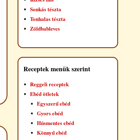
Sonkás tészta
Tonhalas tészta
Zöldbableves
Receptek menük szerint
Reggeli receptek
Ebéd ötletek
Egyszerű ebéd
Gyors ebéd
Húsmentes ebéd
Könnyű ebéd