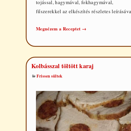
tojással, hagymával, fokhagymával,
fűszerekkel az elkészítés részletes leírásáva
Töltött
Megnézem a Receptet
→
szűzpecsenye
Kolbásszal töltött karaj
Frissen sültek