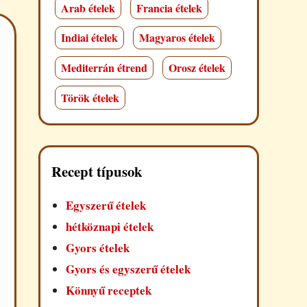
Arab ételek
Francia ételek
Indiai ételek
Magyaros ételek
Mediterrán étrend
Orosz ételek
Török ételek
Recept típusok
Egyszerű ételek
hétköznapi ételek
Gyors ételek
Gyors és egyszerű ételek
Könnyű receptek