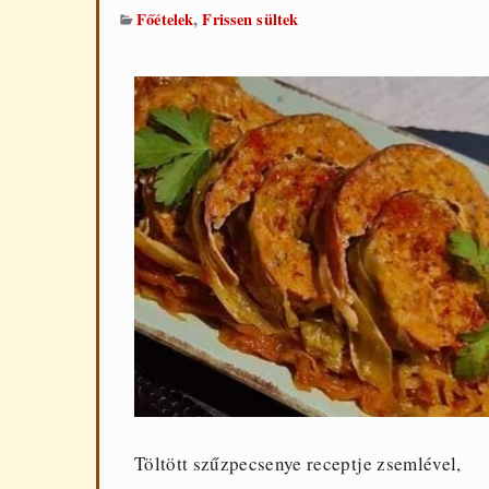
,
Főételek
Frissen sültek
Töltött szűzpecsenye receptje zsemlével,