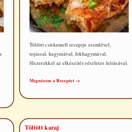
Töltött csirkemell receptje zsemlével,
s
tojással, hagymával, fokhagymával,
fűszerekkel az elkészítés részletes leírásával.
Töltött
Megnézem a Receptet
→
csirkemell
Töltött karaj