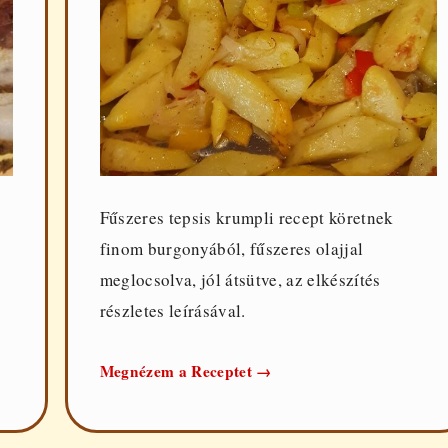
Fűszeres tepsis krumpli recept köretnek
finom burgonyából, fűszeres olajjal
meglocsolva, jól átsütve, az elkészítés
részletes leírásával.
Tepsis
Megnézem a Receptet
→
krumpli