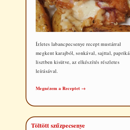
Ízletes labancpecsenye recept mustárral
megkent karajból, sonkával, sajttal, papriká
lisztben kisütve, az elkészítés részletes
leírásával.
Labancpecsenye
Megnézem a Receptet
→
Töltött szűzpecsenye