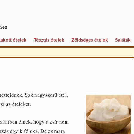
hez
akott ételek
Tésztás ételek
Zöldséges ételek
Saláták
retteidnek. Sok nagyszerű étel,
zi az ételeket.
 hitben élnek, hogy a zsír nem
hízás egyik fő oka. De ez mára