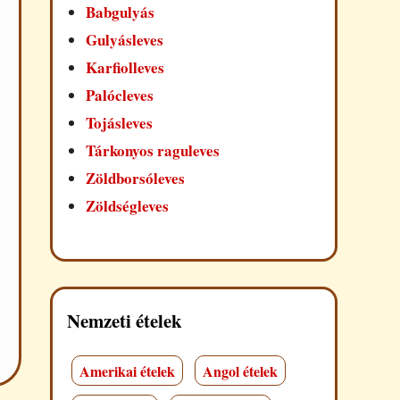
Babgulyás
Gulyásleves
Karfiolleves
Palócleves
Tojásleves
Tárkonyos raguleves
Zöldborsóleves
Zöldségleves
Nemzeti ételek
Amerikai ételek
Angol ételek