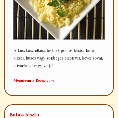
A kuszkusz elkészítésének pontos leírása forró
vízzel, húsos vagy zöldséges alaplével, kevés sóval,
olívaolajjal vagy vajjal.
Kuszkusz
Megnézem a Receptet
→
elkészítése
Babos tészta