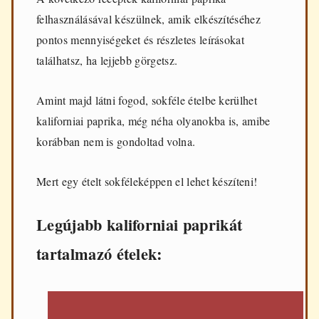
d
felhasználásával készülnek, amik elkészítéséhez
e
n
pontos mennyiségeket és részletes leírásokat
n
találhatsz, ha lejjebb görgetsz.
a
p
i
Amint majd látni fogod, sokféle ételbe kerülhet
f
ő
kaliforniai paprika, még néha olyanokba is, amibe
z
korábban nem is gondoltad volna.
é
s
h
Mert egy ételt sokféleképpen el lehet készíteni!
e
z
Legújabb kaliforniai paprikát
tartalmazó ételek: