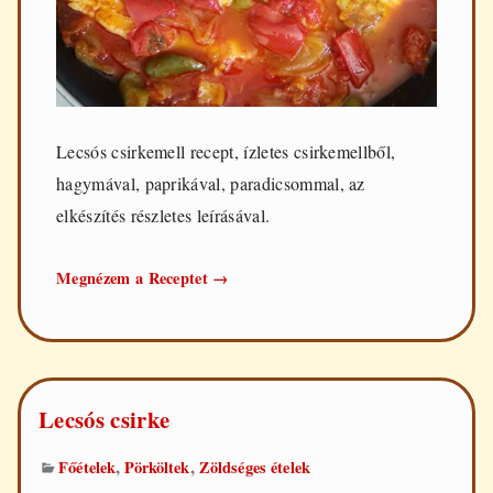
Lecsós csirkemell recept, ízletes csirkemellből,
hagymával, paprikával, paradicsommal, az
elkészítés részletes leírásával.
Lecsós
Megnézem a Receptet
→
csirkemell
Lecsós csirke
,
,
Főételek
Pörköltek
Zöldséges ételek