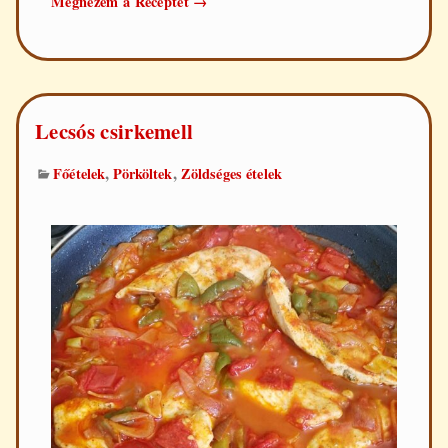
Megnézem a Receptet
→
hús
Lecsós csirkemell
,
,
Főételek
Pörköltek
Zöldséges ételek