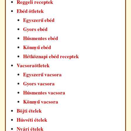
Reggeli receptek
Ebéd ötletek
Egyszerű ebéd
Gyors ebéd
Húsmentes ebéd
Könnyű ebéd
Hétköznapi ebéd receptek
Vacsoraötletek
Egyszerű vacsora
Gyors vacsora
Húsmentes vacsora
Könnyű vacsora
Böjti ételek
Húsvéti ételek
Nyári ételek