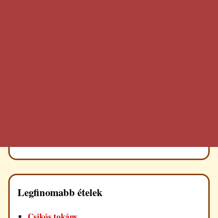
Legfinomabb ételek
Csikós tokány