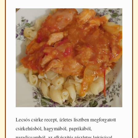
Lecsós csirke recept, ízletes lisztben megforgatott
csirkehúsból, hagymából, paprikából,
paradicsomból, az elkészítés részletes leírásával.