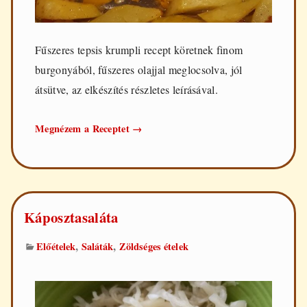
Fűszeres tepsis krumpli recept köretnek finom
burgonyából, fűszeres olajjal meglocsolva, jól
átsütve, az elkészítés részletes leírásával.
Tepsis
Megnézem a Receptet
→
krumpli
Káposztasaláta
,
,
Előételek
Saláták
Zöldséges ételek