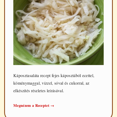
Káposztasaláta recept fejes káposztából ecettel,
köménymaggal, vízzel, sóval és cukorral, az
elkészítés részletes leírásával.
Káposztasaláta
Megnézem a Receptet
→