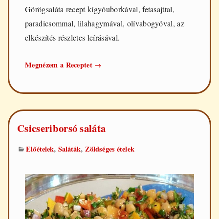
Görögsaláta recept kígyóuborkával, fetasajttal,
paradicsommal, lilahagymával, olívabogyóval, az
elkészítés részletes leírásával.
Görögsaláta
Megnézem a Receptet
→
Csicseriborsó saláta
,
,
Előételek
Saláták
Zöldséges ételek