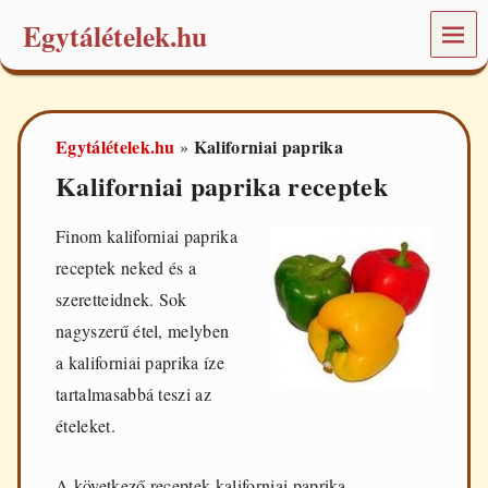
Egytálételek.hu
MEN
Ü
É
t
e
Egytálételek.hu
Kaliforniai paprika
»
l
e
Kaliforniai paprika receptek
k
é
s
Finom kaliforniai paprika
r
receptek neked és a
e
c
szeretteidnek. Sok
e
nagyszerű étel, melyben
p
t
a kaliforniai paprika íze
e
tartalmasabbá teszi az
k
a
ételeket.
m
i
n
A következő receptek kaliforniai paprika