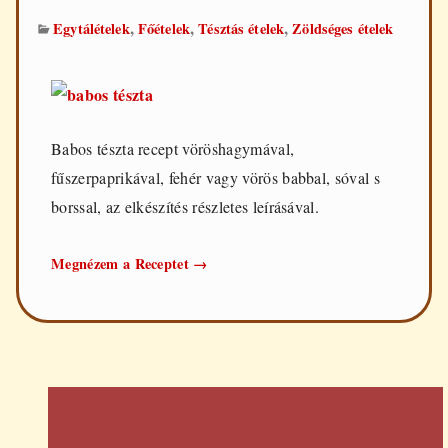
,
,
,
Egytálételek
Főételek
Tésztás ételek
Zöldséges ételek
Babos tészta recept vöröshagymával,
fűszerpaprikával, fehér vagy vörös babbal, sóval s
borssal, az elkészítés részletes leírásával.
Babos
Megnézem a Receptet
→
tészta