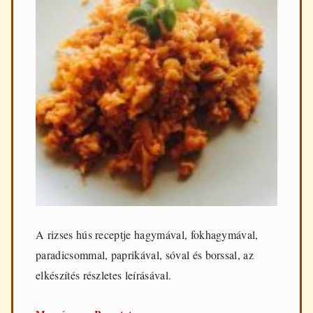
A rizses hús receptje hagymával, fokhagymával,
paradicsommal, paprikával, sóval és borssal, az
elkészítés részletes leírásával.
Rizses