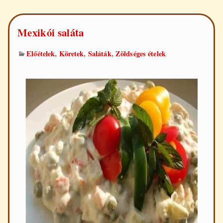
Mexikói saláta
,
,
,
Előételek
Köretek
Saláták
Zöldséges ételek