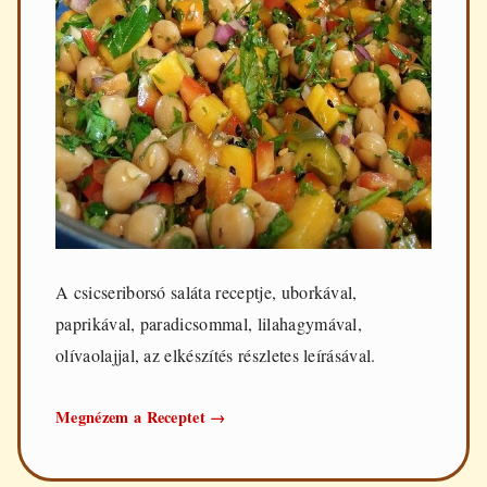
A csicseriborsó saláta receptje, uborkával,
paprikával, paradicsommal, lilahagymával,
olívaolajjal, az elkészítés részletes leírásával.
Csicseriborsó
Megnézem a Receptet
→
saláta