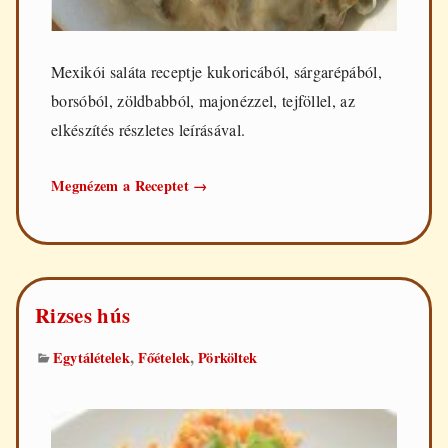
Mexikói saláta receptje kukoricából, sárgarépából,
borsóból, zöldbabból, majonézzel, tejföllel, az
elkészítés részletes leírásával.
Mexikói
Megnézem a Receptet
→
saláta
Rizses hús
,
,
Egytálételek
Főételek
Pörköltek