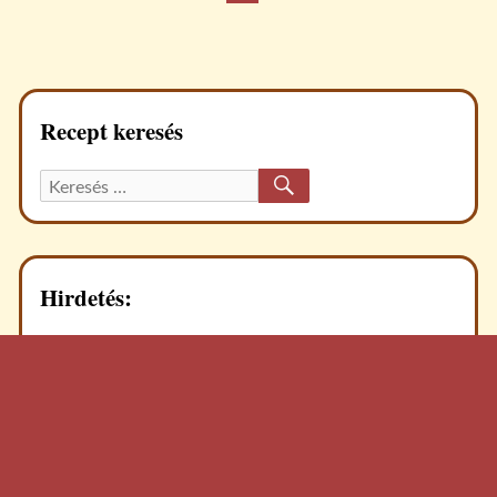
Bejegyzések
OLDAL
lapozása
Recept keresés
KERESÉS
Keresett
recept:
Hirdetés: