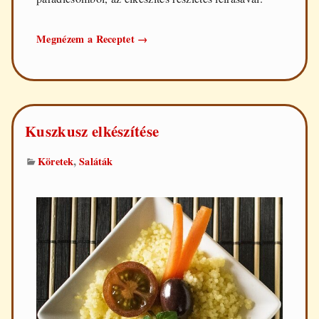
Lecsós
Megnézem a Receptet
→
csirke
Kuszkusz elkészítése
,
Köretek
Saláták