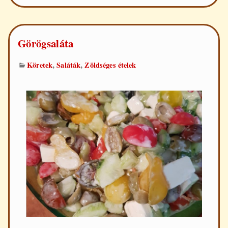
Görögsaláta
,
,
Köretek
Saláták
Zöldséges ételek