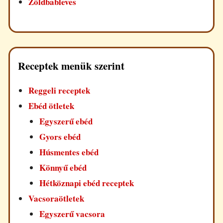
Zöldbableves
Receptek menük szerint
Reggeli receptek
Ebéd ötletek
Egyszerű ebéd
Gyors ebéd
Húsmentes ebéd
Könnyű ebéd
Hétköznapi ebéd receptek
Vacsoraötletek
Egyszerű vacsora