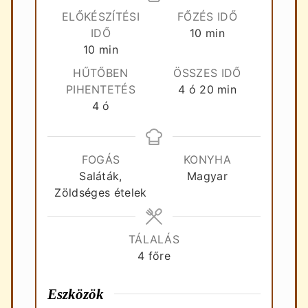
ELŐKÉSZÍTÉSI
FŐZÉS IDŐ
perc
IDŐ
10
min
perc
10
min
HŰTŐBEN
ÖSSZES IDŐ
óra
perc
PIHENTETÉS
4
ó
20
min
óra
4
ó
FOGÁS
KONYHA
Saláták,
Magyar
Zöldséges ételek
TÁLALÁS
4
főre
Eszközök