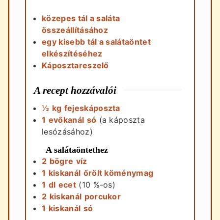
közepes tál a saláta
összeállításához
egy kisebb tál a salátaöntet
elkészítéséhez
Káposztareszelő
A recept hozzávalói
½
kg
fejeskáposzta
1
evőkanál
só
(a káposzta
lesózásához)
A salátaöntethez
2
bögre
víz
1
kiskanál
őrölt köménymag
1
dl
ecet
(10 %-os)
2
kiskanál
porcukor
1
kiskanál
só