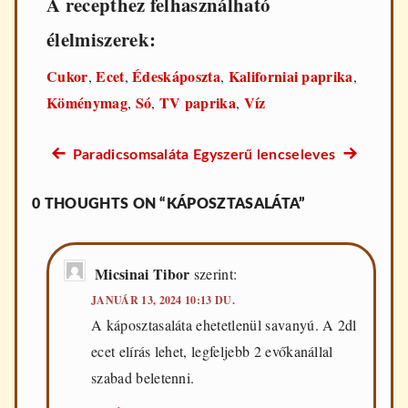
A recepthez felhasználható
élelmiszerek:
Cukor
Ecet
Édeskáposzta
Kaliforniai paprika
,
,
,
,
Köménymag
Só
TV paprika
Víz
,
,
,
Előző
Következő
Paradicsomsaláta
Egyszerű lencseleves
Bejegyzés
recept:
recept:
navigáció
0 THOUGHTS ON “KÁPOSZTASALÁTA”
Micsinai Tibor
szerint:
JANUÁR 13, 2024 10:13 DU.
A káposztasaláta ehetetlenül savanyú. A 2dl
ecet elírás lehet, legfeljebb 2 evőkanállal
szabad beletenni.