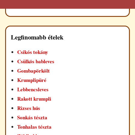
Legfinomabb ételek
Csikós tokány
Csülkös bableves
Gombapörkölt
Krumplipüré
Lebbencsleves
Rakott krumpli
Rizses hús
Sonkás tészta
Tonhalas tészta