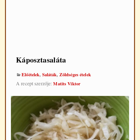
d
e
n
n
a
p
i
f
ő
z
Káposztasaláta
é
s
,
,
Előételek
Saláták
Zöldséges ételek
h
e
A recept szerzője:
Matits Viktor
z