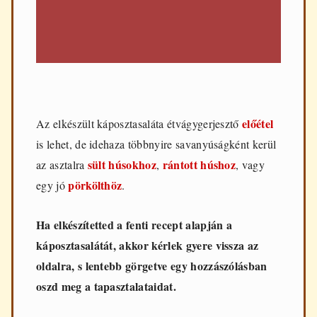
előétel
Az elkészült káposztasaláta étvágygerjesztő
is lehet, de idehaza többnyire savanyúságként kerül
sült húsokhoz
rántott húshoz
az asztalra
,
, vagy
pörkölthöz
egy jó
.
Ha elkészítetted a fenti recept alapján a
káposztasalátát, akkor kérlek gyere vissza az
oldalra, s lentebb görgetve egy hozzászólásban
oszd meg a tapasztalataidat.