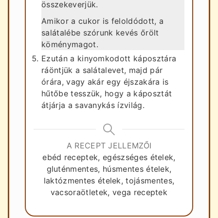
összekeverjük.
Amikor a cukor is feloldódott, a
salátalébe szórunk kevés őrölt
köménymagot.
Ezután a kinyomkodott káposztára
ráöntjük a salátalevet, majd pár
órára, vagy akár egy éjszakára is
hűtőbe tesszük, hogy a káposztát
átjárja a savanykás ízvilág.
A RECEPT JELLEMZŐI
ebéd receptek, egészséges ételek,
gluténmentes, húsmentes ételek,
laktózmentes ételek, tojásmentes,
vacsoraötletek, vega receptek