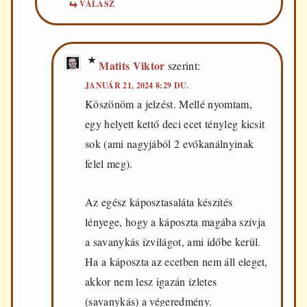
VÁLASZ
Matits Viktor
szerint:
JANUÁR 21, 2024 8:29 DU.
Köszönöm a jelzést. Mellé nyomtam,
egy helyett kettő deci ecet tényleg kicsit
sok (ami nagyjából 2 evőkanálnyinak
felel meg).
Az egész káposztasaláta készítés
lényege, hogy a káposzta magába szívja
a savanykás ízvilágot, ami időbe kerül.
Ha a káposzta az ecetben nem áll eleget,
akkor nem lesz igazán ízletes
(savanykás) a végeredmény.