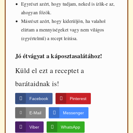
Egyrészt azért, hogy tudjam, neked is ízlik-e az,
ahogyan főzök.
Másrészt azért, hogy kiderüljön, ha valahol
elírtam a mennyiségeket vagy nem világos
(egyértelmű) a recept leírása.
Jó étvágyat a káposztasalátához!
Küld el ezt a receptet a
barátaidnak is!
Facebook
Pinterest
E-Mail
Messenger
Viber
WhatsApp