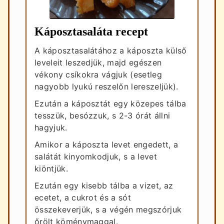
Káposztasaláta recept
A káposztasalátához a káposzta külső
leveleit leszedjük, majd egészen
vékony csíkokra vágjuk (esetleg
nagyobb lyukú reszelőn lereszeljük).
Ezután a káposztát egy közepes tálba
tesszük, besózzuk, s 2-3 órát állni
hagyjuk.
Amikor a káposzta levet engedett, a
salátát kinyomkodjuk, s a levet
kiöntjük.
Ezután egy kisebb tálba a vizet, az
ecetet, a cukrot és a sót
összekeverjük, s a végén megszórjuk
őrölt köménymaggal.