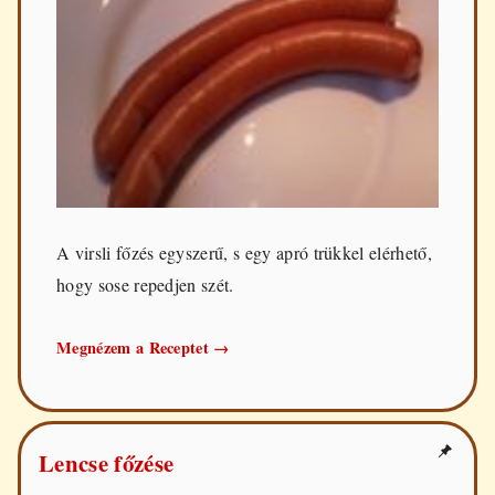
A virsli főzés egyszerű, s egy apró trükkel elérhető,
hogy sose repedjen szét.
Virsli
Megnézem a Receptet
→
főzés
FEA
Lencse főzése