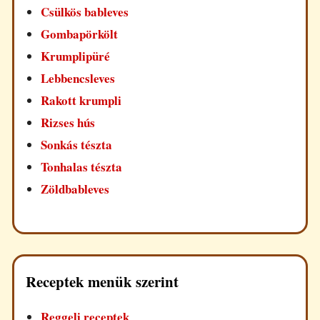
Csülkös bableves
Gombapörkölt
Krumplipüré
Lebbencsleves
Rakott krumpli
Rizses hús
Sonkás tészta
Tonhalas tészta
Zöldbableves
Receptek menük szerint
Reggeli receptek