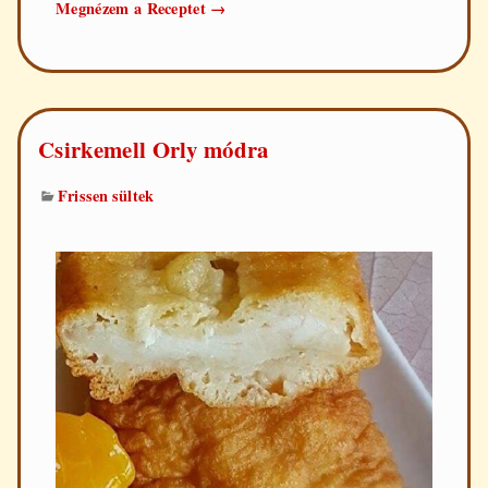
Labancpecsenye
Megnézem a Receptet
→
Csirkemell Orly módra
Frissen sültek