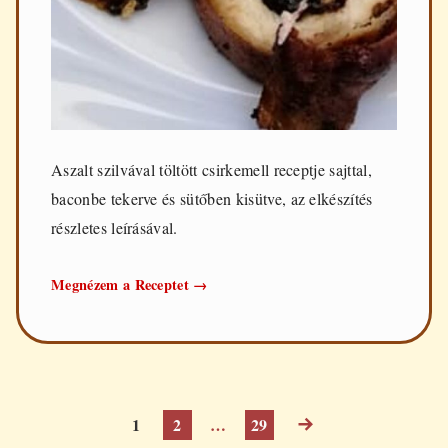
Aszalt szilvával töltött csirkemell receptje sajttal,
baconbe tekerve és sütőben kisütve, az elkészítés
részletes leírásával.
Aszalt
Megnézem a Receptet
→
szilvával
töltött
csirkemell
OLDAL
1
OLDAL
2
…
OLDAL
29
KÖVETKEZŐ
Bejegyzések