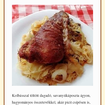
Kolbásszal töltött dagadó, savanyúkáposzta ágyon,
hagyományos összetevőkkel, akár picit csípősen is,