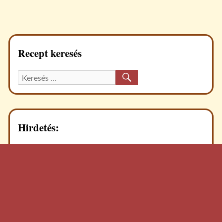
OLDAL
lapozása
Recept keresés
KERESÉS
Keresett
recept:
Hirdetés: