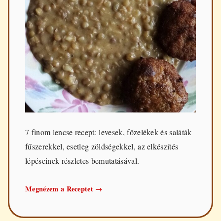
7 finom lencse recept: levesek, főzelékek és saláták
fűszerekkel, esetleg zöldségekkel, az elkészítés
lépéseinek részletes bemutatásával.
7
Megnézem a Receptet
→
ízletes
lencse