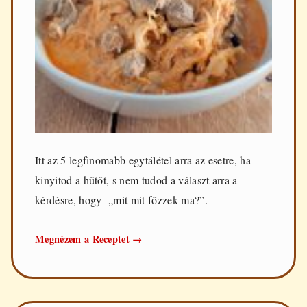
Itt az 5 legfinomabb egytálétel arra az esetre, ha
kinyitod a hűtőt, s nem tudod a választ arra a
kérdésre, hogy „mit mit főzzek ma?”.
Az
Megnézem a Receptet
→
5
legfinomabb
egytálétel