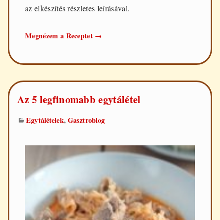
az elkészítés részletes leírásával.
Kolbásszal
Megnézem a Receptet
→
töltött
dagadó
Az 5 legfinomabb egytálétel
,
Egytálételek
Gasztroblog