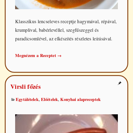
Klasszikus lencseleves receptje hagymával, répával,
krumplival, babérlevéllel, szegfűszeggel és
paradicsomlével, az elkészítés részletes leírásával.
Klasszikus
Megnézem a Receptet
→
lencseleves
FEA
Virsli főzés
,
,
Egytálételek
Előételek
Konyhai alapreceptek