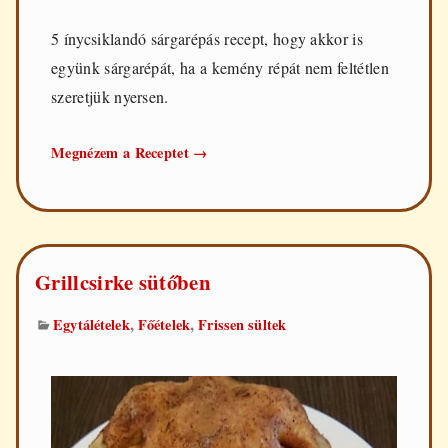
5 ínycsiklandó sárgarépás recept, hogy akkor is
együnk sárgarépát, ha a kemény répát nem feltétlen
szeretjük nyersen.
5
Megnézem a Receptet
→
sárgarépás
recept
Grillcsirke sütőben
,
,
Egytálételek
Főételek
Frissen sültek