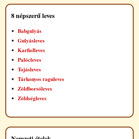
8 népszerű leves
Babgulyás
Gulyásleves
Karfiolleves
Palócleves
Tojásleves
Tárkonyos raguleves
Zöldborsóleves
Zöldségleves
Nemzeti ételek