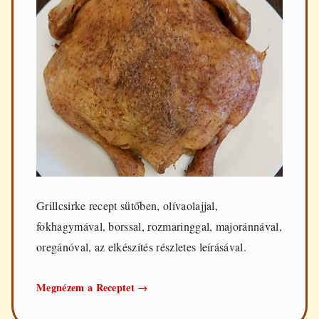
Grillcsirke recept sütőben, olívaolajjal,
fokhagymával, borssal, rozmaringgal, majoránnával,
oregánóval, az elkészítés részletes leírásával.
Grillcsirke
Megnézem a Receptet
→
sütőben