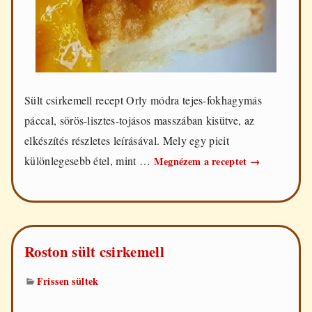
Sült csirkemell recept Orly módra tejes-fokhagymás
páccal, sörös-lisztes-tojásos masszában kisütve, az
elkészítés részletes leírásával. Mely egy picit
Csirkemell
különlegesebb étel, mint …
Megnézem a receptet
→
Orly
módra
Roston sült csirkemell
Frissen sültek