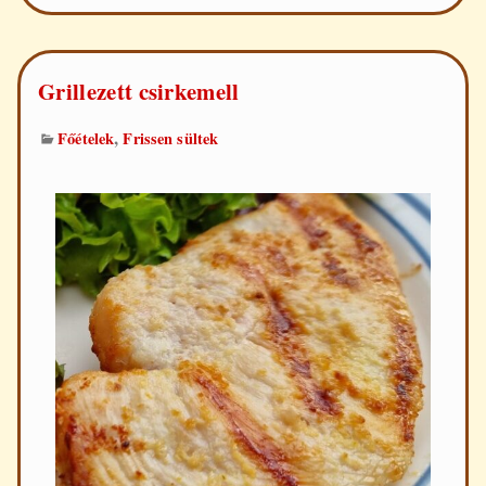
Grillezett csirkemell
,
Főételek
Frissen sültek