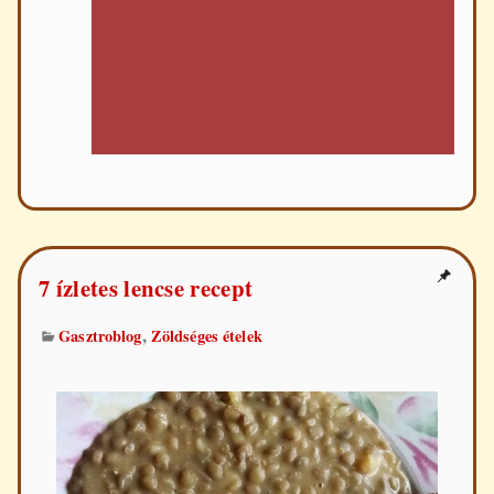
FEA
7 ízletes lencse recept
,
Gasztroblog
Zöldséges ételek