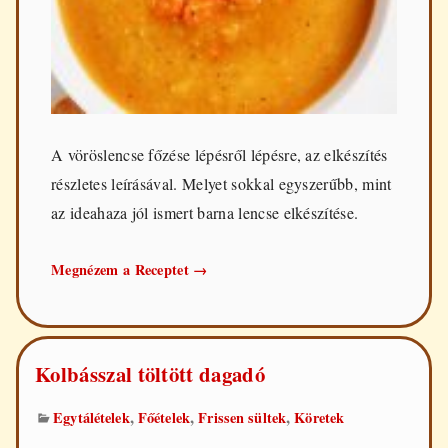
A vöröslencse főzése lépésről lépésre, az elkészítés
részletes leírásával. Melyet sokkal egyszerűbb, mint
az ideahaza jól ismert barna lencse elkészítése.
A
Megnézem a Receptet
→
vöröslencse
főzése
Kolbásszal töltött dagadó
,
,
,
Egytálételek
Főételek
Frissen sültek
Köretek