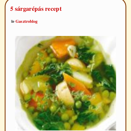
5 sárgarépás recept
Gasztroblog