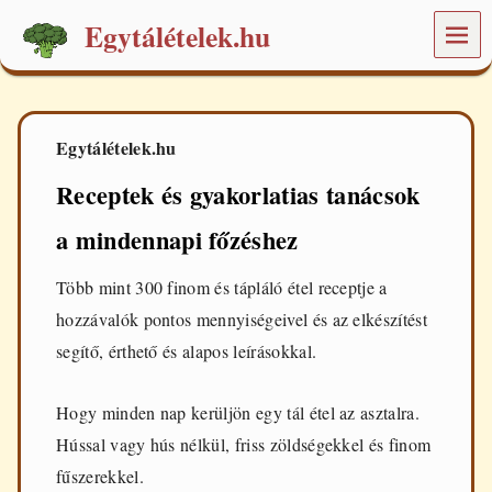
Egytálételek.hu
MEN
Ü
É
t
e
l
Egytálételek.hu
e
k
Receptek és gyakorlatias tanácsok
é
s
a mindennapi főzéshez
r
e
c
Több mint 300 finom és tápláló étel receptje a
e
hozzávalók pontos mennyiségeivel és az elkészítést
p
t
segítő, érthető és alapos leírásokkal.
e
k
a
Hogy minden nap kerüljön egy tál étel az asztalra.
m
Hússal vagy hús nélkül, friss zöldségekkel és finom
i
n
fűszerekkel.