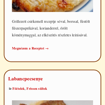
Grillezett csirkemell receptje sóval, borssal, füstölt
fűszerpaprikával, korianderrel, őrölt
köménymaggal, az elkészítés részletes leírásával.
Grillezett
Megnézem a Receptet
→
csirkemell
Labancpecsenye
,
Főételek
Frissen sültek