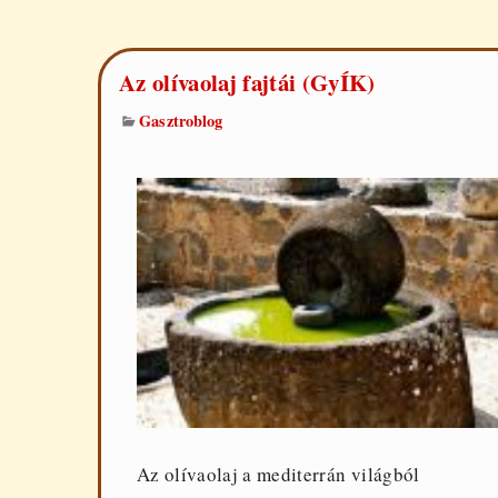
Az olívaolaj fajtái (GyÍK)
Gasztroblog
Az olívaolaj a mediterrán világból