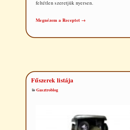
feltétlen szeretjük nyersen.
5
Megnézem a Receptet
→
sárgarépás
recept
Fűszerek listája
Gasztroblog