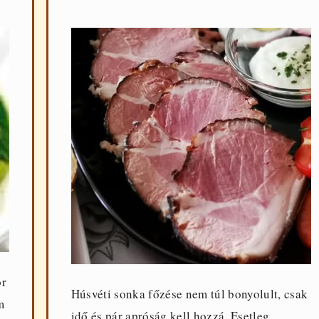
or
Húsvéti sonka főzése nem túl bonyolult, csak
m
idő és pár apróság kell hozzá. Esetleg