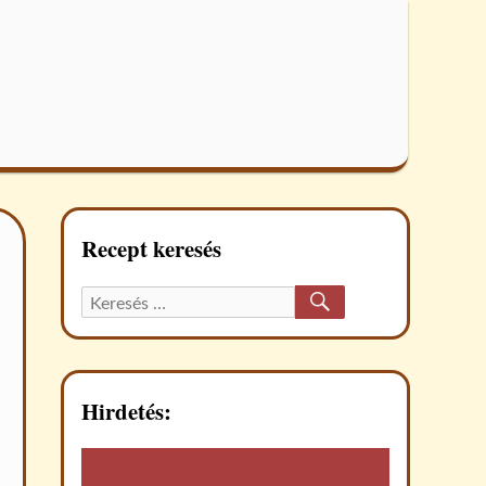
Recept keresés
KERESÉS
Keresett
recept:
Hirdetés: