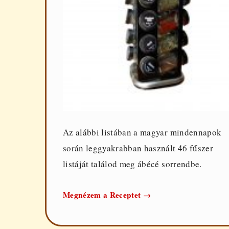
Az alábbi listában a magyar mindennapok
során leggyakrabban használt 46 fűszer
listáját találod meg ábécé sorrendbe.
Fűszerek
Megnézem a Receptet
→
listája