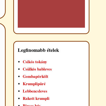
Legfinomabb ételek
Csikós tokány
Csülkös bableves
Gombapörkölt
Krumplipüré
Lebbencsleves
Rakott krumpli
Rizses hús