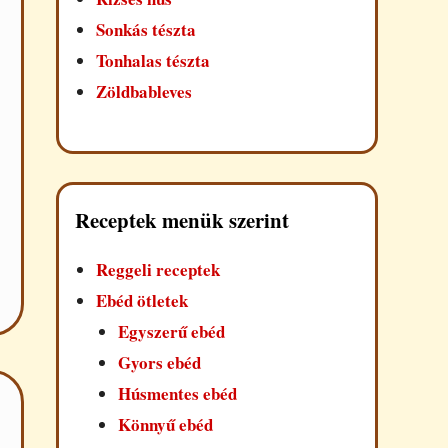
Sonkás tészta
Tonhalas tészta
Zöldbableves
Receptek menük szerint
Reggeli receptek
Ebéd ötletek
Egyszerű ebéd
Gyors ebéd
Húsmentes ebéd
Könnyű ebéd