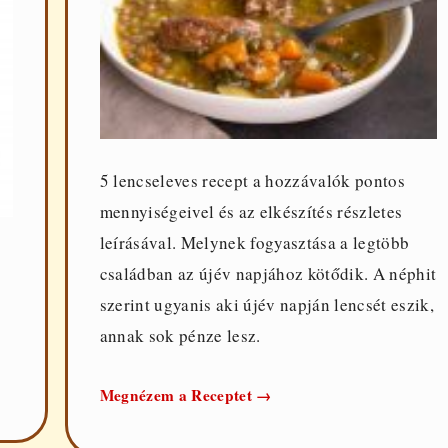
5 lencseleves recept a hozzávalók pontos
mennyiségeivel és az elkészítés részletes
leírásával. Melynek fogyasztása a legtöbb
családban az újév napjához kötődik. A néphit
szerint ugyanis aki újév napján lencsét eszik,
annak sok pénze lesz.
5
Megnézem a Receptet
→
lencse