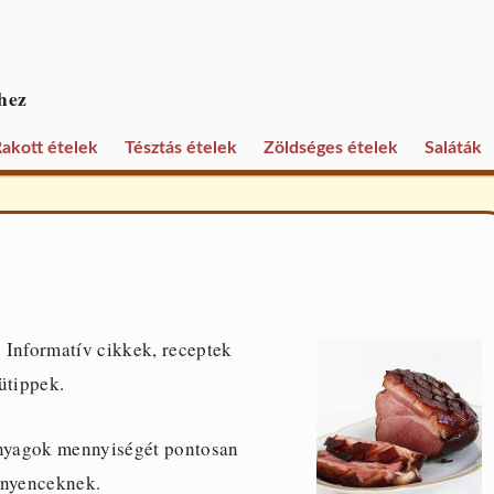
hez
akott ételek
Tésztás ételek
Zöldséges ételek
Saláták
 Informatív cikkek, receptek
ütippek.
panyagok mennyiségét pontosan
ínyenceknek.