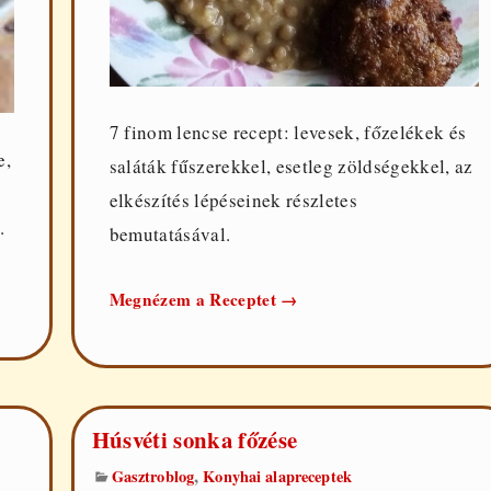
7 finom lencse recept: levesek, főzelékek és
e,
saláták fűszerekkel, esetleg zöldségekkel, az
elkészítés lépéseinek részletes
.
bemutatásával.
7
Megnézem a Receptet
→
ízletes
lencse
recept
Húsvéti sonka főzése
,
Gasztroblog
Konyhai alapreceptek