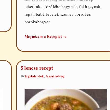
tehetünk a főzőlébe hagymát, fokhagymát,
répát, babérlevelet, szemes borsot és
borókabogyót.
Húsvéti
Megnézem a Receptet
→
sonka
főzése
5 lencse recept
,
Egytálételek
Gasztroblog