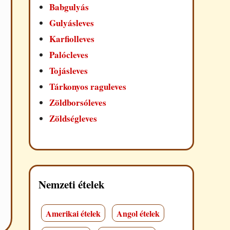
Babgulyás
Gulyásleves
Karfiolleves
Palócleves
Tojásleves
Tárkonyos raguleves
Zöldborsóleves
Zöldségleves
Nemzeti ételek
Amerikai ételek
Angol ételek