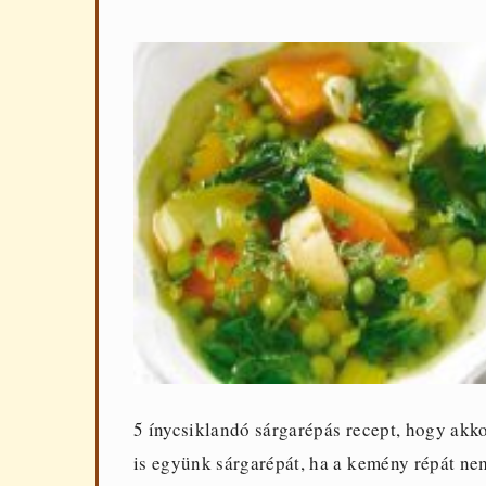
5 ínycsiklandó sárgarépás recept, hogy akk
is együnk sárgarépát, ha a kemény répát ne