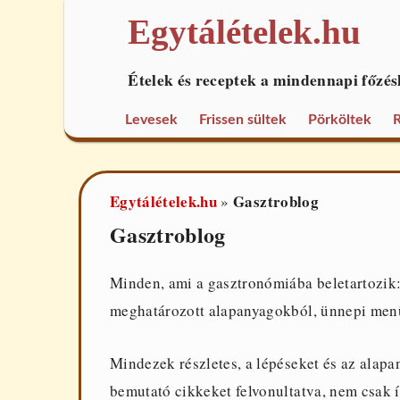
Egytálételek.hu
Ételek és receptek a mindennapi főzés
Levesek
Frissen sültek
Pörköltek
R
Egytálételek.hu
Gasztroblog
»
Gasztroblog
Minden, ami a gasztronómiába beletartozik:
meghatározott alapanyagokból, ünnepi men
Mindezek részletes, a lépéseket és az ala
bemutató cikkeket felvonultatva, nem csak 