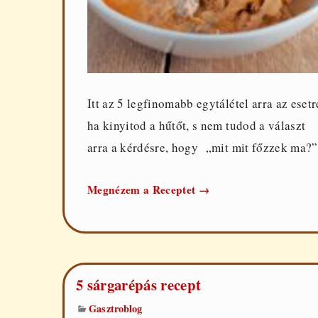
Itt az 5 legfinomabb egytálétel arra az esetr
ha kinyitod a hűtőt, s nem tudod a választ
arra a kérdésre, hogy „mit mit főzzek ma?”
Az
Megnézem a Receptet
→
5
legfinomabb
egytálétel
5 sárgarépás recept
Gasztroblog