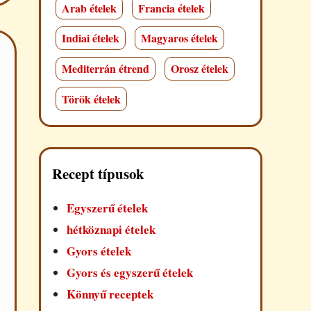
Arab ételek
Francia ételek
Indiai ételek
Magyaros ételek
Mediterrán étrend
Orosz ételek
Török ételek
Recept típusok
Egyszerű ételek
hétköznapi ételek
Gyors ételek
Gyors és egyszerű ételek
Könnyű receptek