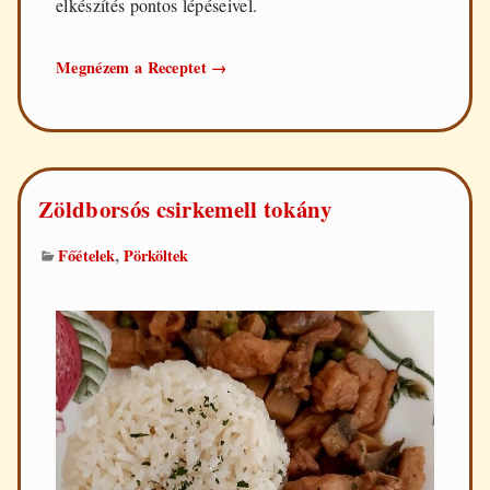
elkészítés pontos lépéseivel.
Sertéspörkölt
Megnézem a Receptet
→
Zöldborsós csirkemell tokány
,
Főételek
Pörköltek