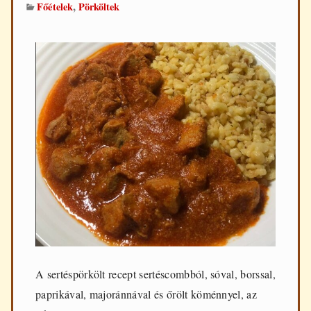
,
Főételek
Pörköltek
A sertéspörkölt recept sertéscombból, sóval, borssal,
paprikával, majoránnával és őrölt köménnyel, az