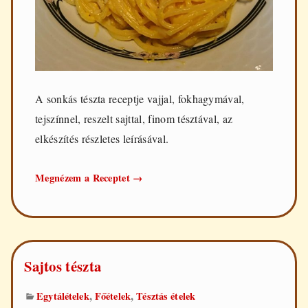
A sonkás tészta receptje vajjal, fokhagymával,
tejszínnel, reszelt sajttal, finom tésztával, az
elkészítés részletes leírásával.
Sonkás
Megnézem a Receptet
→
tészta
Sajtos tészta
,
,
Egytálételek
Főételek
Tésztás ételek