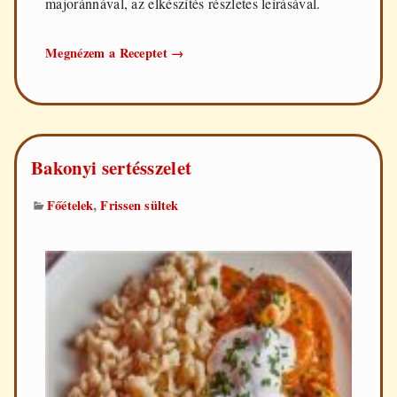
majoránnával, az elkészítés részletes leírásával.
Gombapörkölt
Megnézem a Receptet
→
Bakonyi sertésszelet
,
Főételek
Frissen sültek