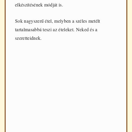
d
elkészítésének módját is.
e
n
n
Sok nagyszerű étel, melyben a széles metélt
a
tartalmasabbá teszi az ételeket. Neked és a
p
i
szeretteidnek.
f
ő
z
é
s
h
e
z