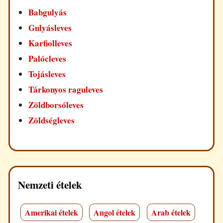
Babgulyás
Gulyásleves
Karfiolleves
Palócleves
Tojásleves
Tárkonyos raguleves
Zöldborsóleves
Zöldségleves
Nemzeti ételek
Amerikai ételek
Angol ételek
Arab ételek