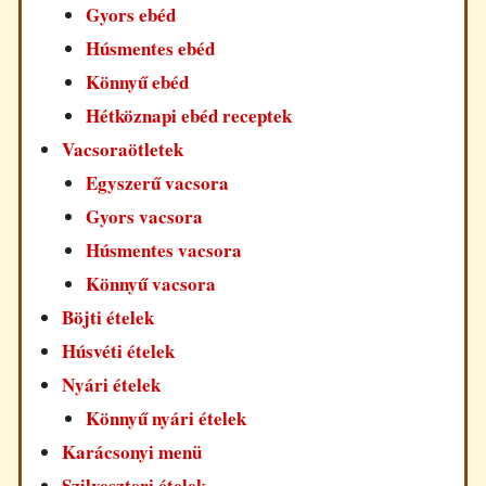
Gyors ebéd
Húsmentes ebéd
Könnyű ebéd
Hétköznapi ebéd receptek
Vacsoraötletek
Egyszerű vacsora
Gyors vacsora
Húsmentes vacsora
Könnyű vacsora
Böjti ételek
Húsvéti ételek
Nyári ételek
Könnyű nyári ételek
Karácsonyi menü
Szilveszteri ételek