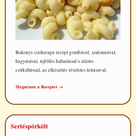
Bakonyi csirkeragu recept gombával, szalonnával,
hagymával, tejfölös habarással s ízletes
csirkehússal, az elkészítés részletes leírásával.
Bakonyi
Megnézem a Receptet
→
csirkeragu
tejfölösen
Sertéspörkölt