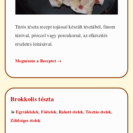
Túrós tészta recept tojással készült tésztából, finom
túróval, pörccel vagy porcukorral, az elkészítés
részletes leírásával.
Túrós
Megnézem a Receptet
→
tészta
Brokkolis tészta
,
,
,
,
Egytálételek
Főételek
Rakott ételek
Tésztás ételek
Zöldséges ételek