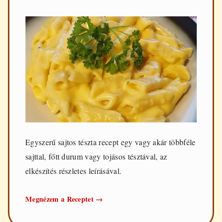
Egyszerű sajtos tészta recept egy vagy akár többféle
sajttal, főtt durum vagy tojásos tésztával, az
elkészítés részletes leírásával.
Sajtos
Megnézem a Receptet
→
tészta