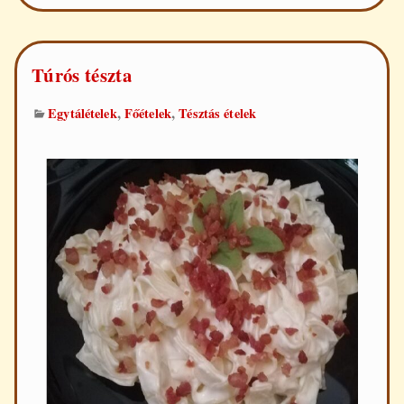
Túrós tészta
,
,
Egytálételek
Főételek
Tésztás ételek