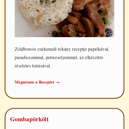
Zöldborsós csirkemell tokány receptje paprikával,
paradicsommal, petrezselyemmel, az elkészítés
részletes leírásával.
Zöldborsós
Megnézem a Receptet
→
csirkemell
tokány
Gombapörkölt