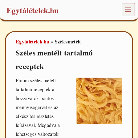
Egytálételek.hu
MEN
Ü
É
t
e
Egytálételek.hu
Szélesmetélt
»
l
e
Széles mentélt tartalmú
k
é
receptek
s
r
e
Finom széles metélt
c
e
tartalmú receptek a
p
hozzávalók pontos
t
e
mennyiségeivel és az
k
elkészítés részletes
a
m
leírásával. Megadva a
i
lehetséges változatok
n