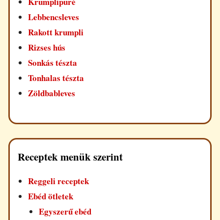
Krumplipüré
Lebbencsleves
Rakott krumpli
Rizses hús
Sonkás tészta
Tonhalas tészta
Zöldbableves
Receptek menük szerint
Reggeli receptek
Ebéd ötletek
Egyszerű ebéd