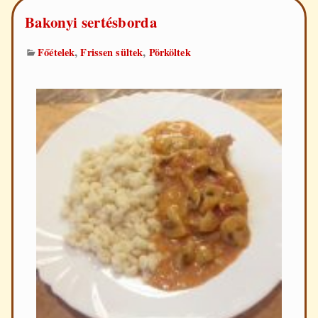
Bakonyi sertésborda
,
,
Főételek
Frissen sültek
Pörköltek