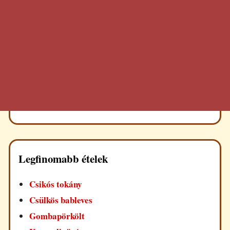
Legfinomabb ételek
Csikós tokány
Csülkös bableves
Gombapörkölt