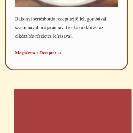
Bakonyi sertésborda recept tejföllel, gombával,
szalonnával, majoránnával és kakukkfűvel az
elkészítés részletes leírásával.
Bakonyi
Megnézem a Receptet
→
sertésborda