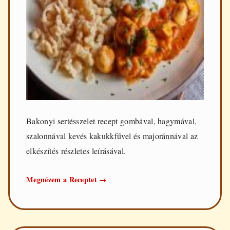
Bakonyi sertésszelet recept gombával, hagymával,
szalonnával kevés kakukkfűvel és majoránnával az
elkészítés részletes leírásával.
Bakonyi
Megnézem a Receptet
→
sertésszelet