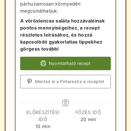
párhuzamosan könnyedén
megcsinálhatjuk.
A vöröslencse saláta hozzávalóinak
pontos mennyiségeihez, a recept
részletes leírásához, és hozzá
kapcsolódó gyakorlatias tippekhez
görgess tovább!
Nyomtatható recept
Mentsd le a Pinterestre a receptet
ELŐKÉSZÍTÉSI
FŐZÉS IDŐ
perc
IDŐ
20
min
perc
10
min