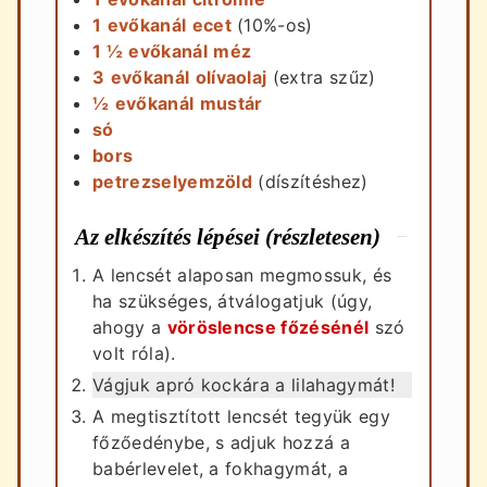
1
evőkanál
ecet
(10%-os)
1 ½
evőkanál
méz
3
evőkanál
olívaolaj
(extra szűz)
½
evőkanál
mustár
só
bors
petrezselyemzöld
(díszítéshez)
Az elkészítés lépései (részletesen)
A lencsét alaposan megmossuk, és
ha szükséges, átválogatjuk (úgy,
ahogy a
vöröslencse főzésénél
szó
volt róla).
Vágjuk apró kockára a lilahagymát!
A megtisztított lencsét tegyük egy
főzőedénybe, s adjuk hozzá a
babérlevelet, a fokhagymát, a