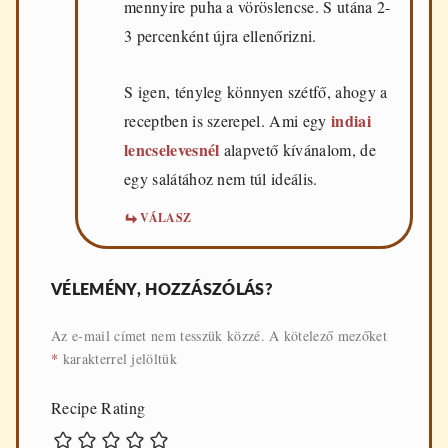
mennyire puha a vöröslencse. S utána 2-
3 percenként újra ellenőrizni.
S igen, tényleg könnyen szétfő, ahogy a
indiai
receptben is szerepel. Ami egy
lencselevesnél
alapvető kívánalom, de
egy salátához nem túl ideális.
VÁLASZ
VÉLEMÉNY, HOZZÁSZÓLÁS?
Az e-mail címet nem tesszük közzé.
A kötelező mezőket
*
karakterrel jelöltük
Recipe Rating