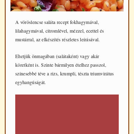
d
e
n
n
A vöröslencse saláta recept fokhagymával,
a
lilahagymával, citromlével, mézzel, ecettel és
p
i
mustárral, az elkészítés részletes leírásával.
f
ő
z
Ehetjük önmagában (salátaként) vagy akár
é
köretként is. Szinte bármilyen ételhez passzol,
s
h
színesebbé téve a rizs, krumpli, tészta triumvirátus
e
egyhangúságát.
z