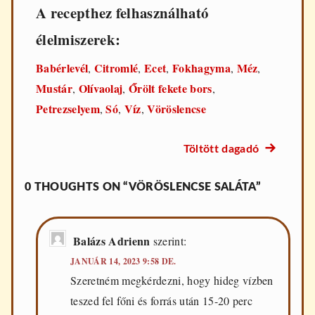
A recepthez felhasználható
élelmiszerek:
Babérlevél
Citromlé
Ecet
Fokhagyma
Méz
,
,
,
,
,
Mustár
Olívaolaj
Őrölt fekete bors
,
,
,
Petrezselyem
Só
Víz
Vöröslencse
,
,
,
Következő
Töltött dagadó
Bejegyzés
recept:
navigáció
0 THOUGHTS ON “VÖRÖSLENCSE SALÁTA”
Balázs Adrienn
szerint:
JANUÁR 14, 2023 9:58 DE.
Szeretném megkérdezni, hogy hideg vízben
teszed fel főni és forrás után 15-20 perc