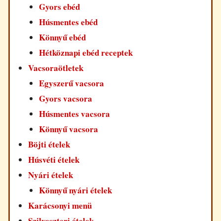
Gyors ebéd
Húsmentes ebéd
Könnyű ebéd
Hétköznapi ebéd receptek
Vacsoraötletek
Egyszerű vacsora
Gyors vacsora
Húsmentes vacsora
Könnyű vacsora
Böjti ételek
Húsvéti ételek
Nyári ételek
Könnyű nyári ételek
Karácsonyi menü
Szilveszteri ételek