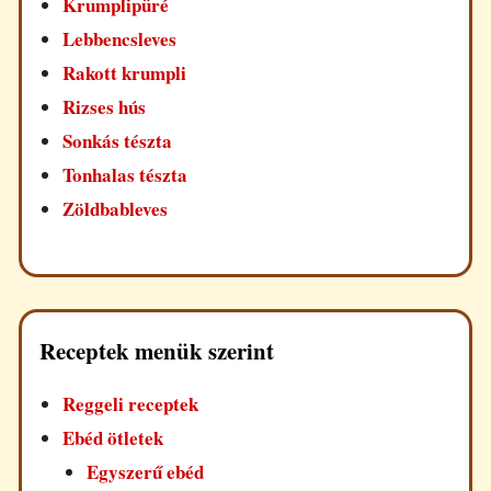
Krumplipüré
Lebbencsleves
Rakott krumpli
Rizses hús
Sonkás tészta
Tonhalas tészta
Zöldbableves
Receptek menük szerint
Reggeli receptek
Ebéd ötletek
Egyszerű ebéd