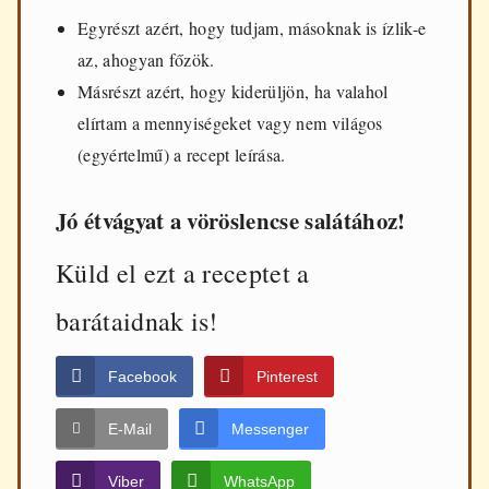
Egyrészt azért, hogy tudjam, másoknak is ízlik-e
az, ahogyan főzök.
Másrészt azért, hogy kiderüljön, ha valahol
elírtam a mennyiségeket vagy nem világos
(egyértelmű) a recept leírása.
Jó étvágyat a vöröslencse salátához!
Küld el ezt a receptet a
barátaidnak is!
Facebook
Pinterest
E-Mail
Messenger
Viber
WhatsApp