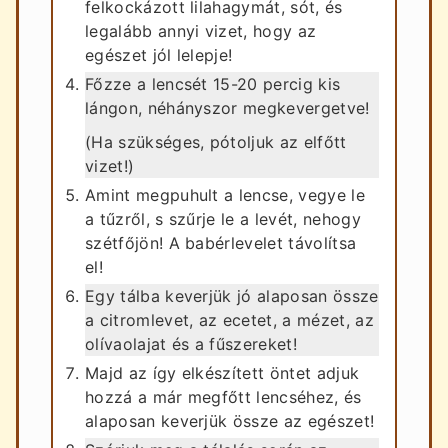
felkockázott lilahagymát, sót, és
legalább annyi vizet, hogy az
egészet jól lelepje!
Főzze a lencsét 15-20 percig kis
lángon, néhányszor megkevergetve!
(Ha szükséges, pótoljuk az elfőtt
vizet!)
Amint megpuhult a lencse, vegye le
a tűzről, s szűrje le a levét, nehogy
szétfőjön! A babérlevelet távolítsa
el!
Egy tálba keverjük jó alaposan össze
a citromlevet, az ecetet, a mézet, az
olívaolajat és a fűszereket!
Majd az így elkészített öntet adjuk
hozzá a már megfőtt lencséhez, és
alaposan keverjük össze az egészet!