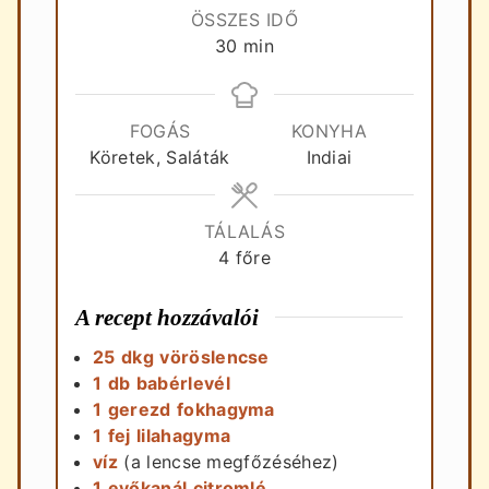
ÖSSZES IDŐ
perc
30
min
FOGÁS
KONYHA
Köretek, Saláták
Indiai
TÁLALÁS
4
főre
A recept hozzávalói
25
dkg
vöröslencse
1
db
babérlevél
1
gerezd
fokhagyma
1
fej
lilahagyma
víz
(a lencse megfőzéséhez)
1
evőkanál
citromlé