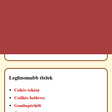
Legfinomabb ételek
Csikós tokány
Csülkös bableves
Gombapörkölt