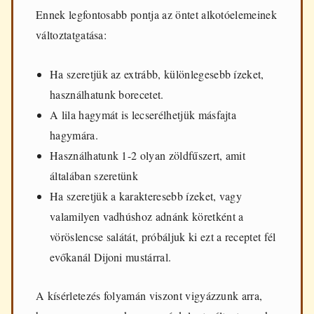
Ennek legfontosabb pontja az öntet alkotóelemeinek
változtatgatása:
Ha szeretjük az extrább, különlegesebb ízeket,
használhatunk borecetet.
A lila hagymát is lecserélhetjük másfajta
hagymára.
Használhatunk 1-2 olyan zöldfűszert, amit
általában szeretünk
Ha szeretjük a karakteresebb ízeket, vagy
valamilyen vadhúshoz adnánk köretként a
vöröslencse salátát, próbáljuk ki ezt a receptet fél
evőkanál Dijoni mustárral.
A kísérletezés folyamán viszont vigyázzunk arra,