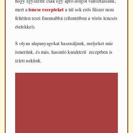
hogy egyszerre csak egy apró dolgot változtassunk,
lencse recepteket
mert a
a túl sok erős fűszer nem
feltétlen teszi finomabbá (ellentétben a vörös lencsés
ételekkel).
S olyan alapanyagokat használjunk, melyeket már
ismerünk, és más, hasonló karakterű receptben is
ízlett nekünk.