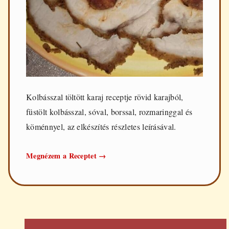
Kolbásszal töltött karaj receptje rövid karajból,
füstölt kolbásszal, sóval, borssal, rozmaringgal és
köménnyel, az elkészítés részletes leírásával.
Kolbásszal
Megnézem a Receptet
→
töltött
karaj