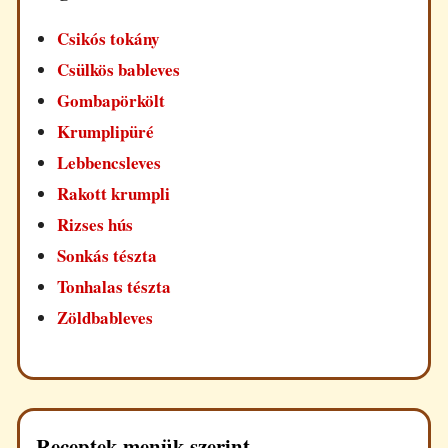
Csikós tokány
Csülkös bableves
Gombapörkölt
Krumplipüré
Lebbencsleves
Rakott krumpli
Rizses hús
Sonkás tészta
Tonhalas tészta
Zöldbableves
Receptek menük szerint