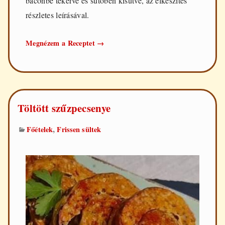
baconbe tekerve és sütőben kisütve, az elkészítés
részletes leírásával.
Aszalt
Megnézem a Receptet
→
szilvával
töltött
csirkemell
Töltött szűzpecsenye
,
Főételek
Frissen sültek