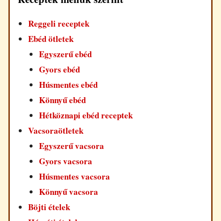
Reggeli receptek
Ebéd ötletek
Egyszerű ebéd
Gyors ebéd
Húsmentes ebéd
Könnyű ebéd
Hétköznapi ebéd receptek
Vacsoraötletek
Egyszerű vacsora
Gyors vacsora
Húsmentes vacsora
Könnyű vacsora
Böjti ételek