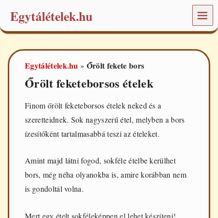
Egytálételek.hu
MEN
Ü
É
t
e
Egytálételek.hu
Őrölt fekete bors
»
l
e
Őrölt feketeborsos ételek
k
é
s
Finom őrölt feketeborsos ételek neked és a
r
szeretteidnek. Sok nagyszerű étel, melyben a bors
e
c
ízesítőként tartalmasabbá teszi az ételeket.
e
p
t
Amint majd látni fogod, sokféle ételbe kerülhet
e
bors, még néha olyanokba is, amire korábban nem
k
a
is gondoltál volna.
m
i
n
Mert egy ételt sokféleképpen el lehet készíteni!