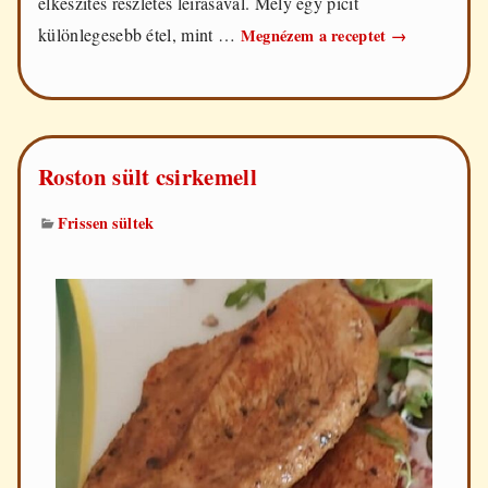
elkészítés részletes leírásával. Mely egy picit
Csirkemell
különlegesebb étel, mint …
Megnézem a receptet
→
Orly
módra
Roston sült csirkemell
Frissen sültek