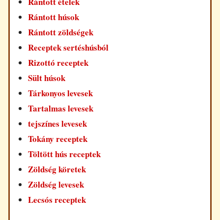
Rántott ételek
Rántott húsok
Rántott zöldségek
Receptek sertéshúsból
Rizottó receptek
Sült húsok
Tárkonyos levesek
Tartalmas levesek
tejszínes levesek
Tokány receptek
Töltött hús receptek
Zöldség köretek
Zöldség levesek
Lecsós receptek