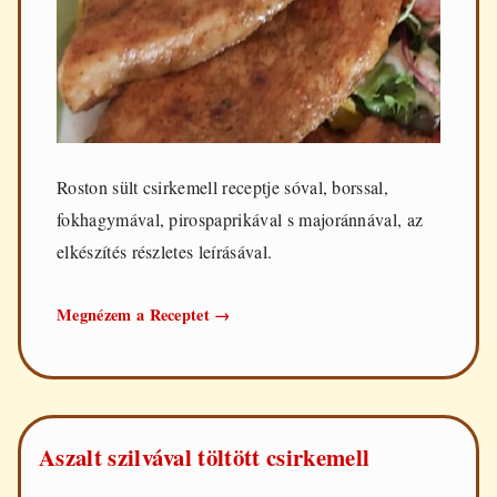
Roston sült csirkemell receptje sóval, borssal,
fokhagymával, pirospaprikával s majoránnával, az
elkészítés részletes leírásával.
Roston
Megnézem a Receptet
→
sült
csirkemell
Aszalt szilvával töltött csirkemell