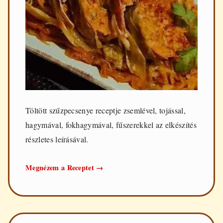
Töltött szűzpecsenye receptje zsemlével, tojással,
hagymával, fokhagymával, fűszerekkel az elkészítés
részletes leírásával.
Töltött
Megnézem a Receptet
→
szűzpecsenye