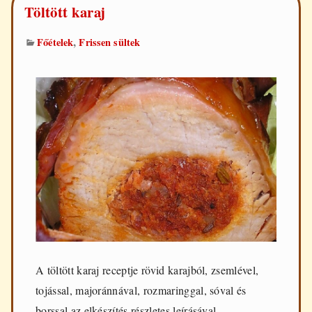
Töltött karaj
,
Főételek
Frissen sültek
A töltött karaj receptje rövid karajból, zsemlével,
tojással, majoránnával, rozmaringgal, sóval és
borssal az elkészítés részletes leírásával.