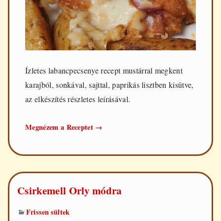
Ízletes labancpecsenye recept mustárral megkent
karajból, sonkával, sajttal, paprikás lisztben kisütve,
az elkészítés részletes leírásával.
Labancpecsenye
Megnézem a Receptet
→
Csirkemell Orly módra
Frissen sültek