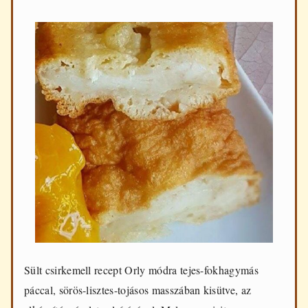
Sült csirkemell recept Orly módra tejes-fokhagymás
páccal, sörös-lisztes-tojásos masszában kisütve, az