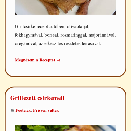
Grillcsirke recept sütőben, olívaolajjal,
fokhagymával, borssal, rozmaringgal, majoránnával,
oregánóval, az elkészítés részletes leírásával.
Grillcsirke
Megnézem a Receptet
→
sütőben
Grillezett csirkemell
,
Főételek
Frissen sültek