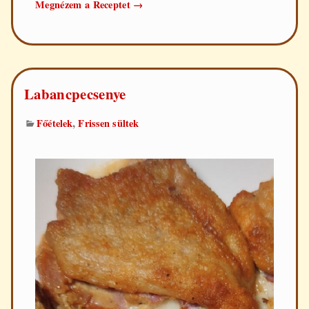
Grillezett
Megnézem a Receptet
→
csirkemell
Labancpecsenye
,
Főételek
Frissen sültek