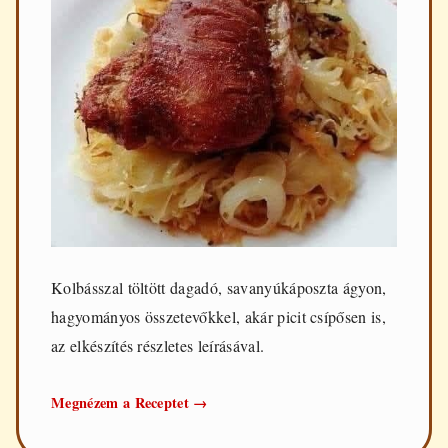
Kolbásszal töltött dagadó, savanyúkáposzta ágyon,
hagyományos összetevőkkel, akár picit csípősen is,
az elkészítés részletes leírásával.
Kolbásszal
Megnézem a Receptet
→
töltött