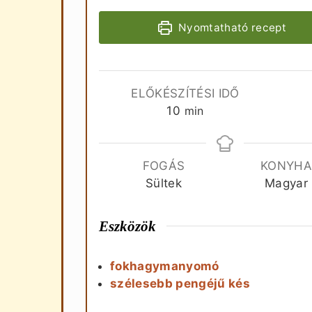
Nyomtatható recept
ELŐKÉSZÍTÉSI IDŐ
perc
10
min
FOGÁS
KONYH
Sültek
Magyar
Eszközök
fokhagymanyomó
szélesebb pengéjű kés