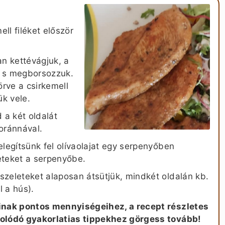
ell filéket először
an kettévágjuk, a
k s megborsozzuk.
rve a csirkemell
ük vele.
 a két oldalát
oránnával.
legítsünk fel olívaolajat egy serpenyőben
eteket a serpenyőbe.
zeleteket alaposan átsütjük, mindkét oldalán kb.
 a hús).
óinak pontos mennyiségeihez, a recept részletes
solódó gyakorlatias tippekhez görgess tovább!