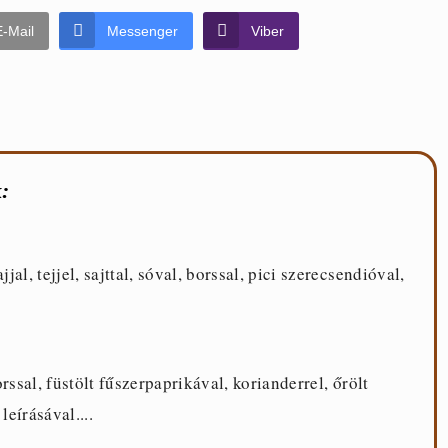
E-Mail
Messenger
Viber
:
al, tejjel, sajttal, sóval, borssal, pici szerecsendióval,
rssal, füstölt fűszerpaprikával, korianderrel, őrölt
eírásával....