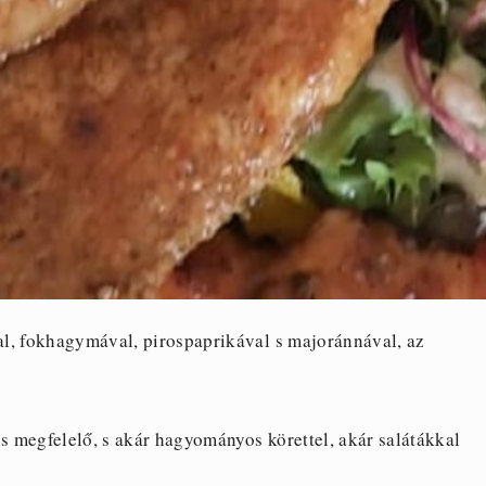
sal, fokhagymával, pirospaprikával s majoránnával, az
is megfelelő, s akár hagyományos körettel, akár salátákkal