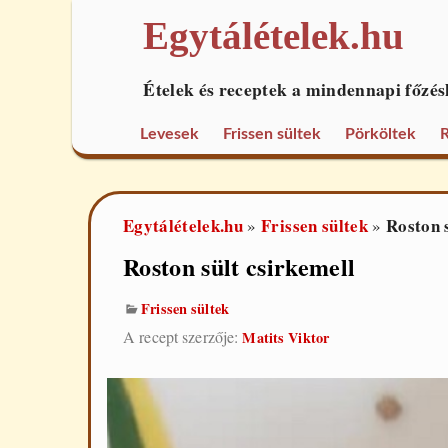
Egytálételek.hu
Ételek és receptek a mindennapi főzés
Levesek
Frissen sültek
Pörköltek
R
Egytálételek.hu
Frissen sültek
Roston s
»
»
Roston sült csirkemell
Frissen sültek
A recept szerzője:
Matits Viktor