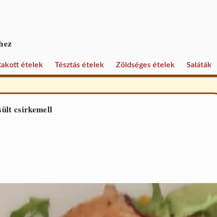
hez
akott ételek
Tésztás ételek
Zöldséges ételek
Saláták
ült csirkemell