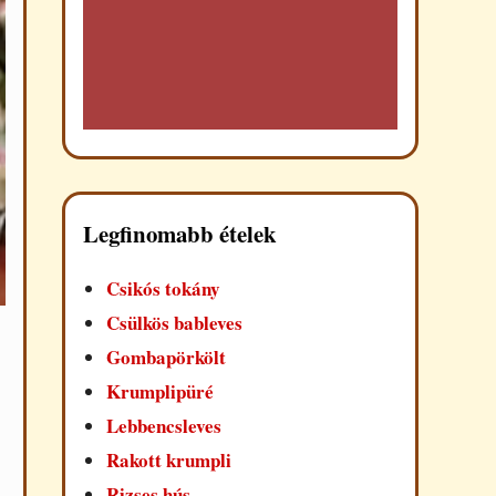
Legfinomabb ételek
Csikós tokány
Csülkös bableves
Gombapörkölt
Krumplipüré
Lebbencsleves
Rakott krumpli
Rizses hús