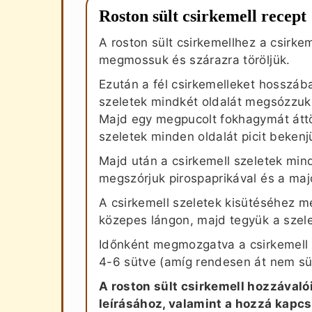
Roston sült csirkemell recept
A roston sült csirkemellhez a csirkem
megmossuk és szárazra töröljük.
Ezután a fél csirkemelleket hosszáb
szeletek mindkét oldalát megsózzu
Majd egy megpucolt fokhagymát áttö
szeletek minden oldalát picit bekenj
Majd után a csirkemell szeletek mind
megszórjuk pirospaprikával és a maj
A csirkemell szeletek kisütéséhez me
közepes lángon, majd tegyük a szel
Időnként megmozgatva a csirkemell s
4-6 sütve (amíg rendesen át nem sül
A roston sült csirkemell hozzával
leírásához, valamint a hozzá kapc