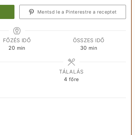
Mentsd le a Pinterestre a receptet
FŐZÉS IDŐ
ÖSSZES IDŐ
perc
perc
20
min
30
min
A
TÁLALÁS
4
főre