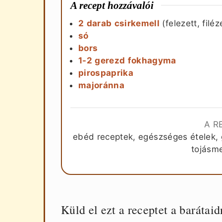
A recept hozzávalói
2
darab
csirkemell
(felezett, filéz
só
bors
1-2
gerezd
fokhagyma
pirospaprika
majoránna
A R
ebéd receptek, egészséges ételek, 
tojásme
Küld el ezt a receptet a barátaid