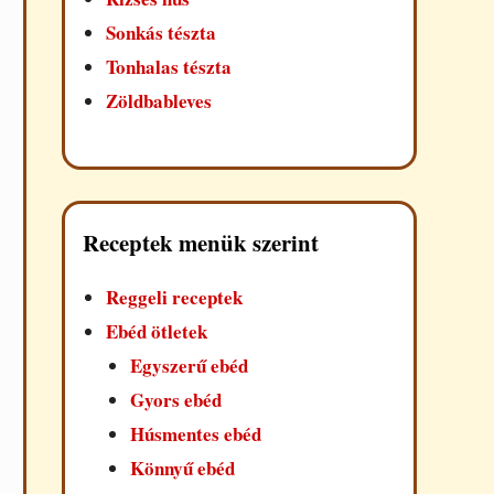
Sonkás tészta
Tonhalas tészta
Zöldbableves
Receptek menük szerint
Reggeli receptek
Ebéd ötletek
Egyszerű ebéd
Gyors ebéd
Húsmentes ebéd
Könnyű ebéd