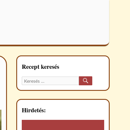
Recept keresés
KERESÉS
Keresett
recept:
Hirdetés: