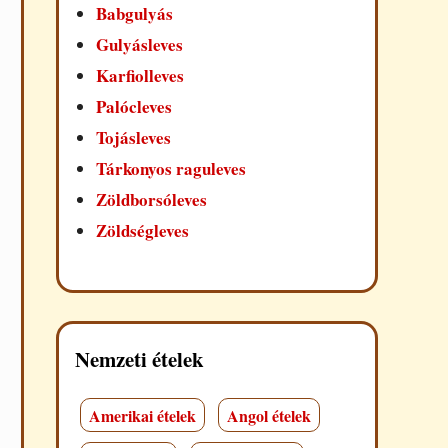
Babgulyás
Gulyásleves
Karfiolleves
Palócleves
Tojásleves
Tárkonyos raguleves
Zöldborsóleves
Zöldségleves
Nemzeti ételek
Amerikai ételek
Angol ételek