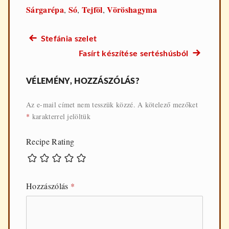
Sárgarépa
Só
Tejföl
Vöröshagyma
,
,
,
Előző
Stefánia szelet
Bejegyzés
recept:
Következő
Fasírt készítése sertéshúsból
navigáció
recept:
VÉLEMÉNY, HOZZÁSZÓLÁS?
Az e-mail címet nem tesszük közzé.
A kötelező mezőket
*
karakterrel jelöltük
Recipe Rating
Hozzászólás
*