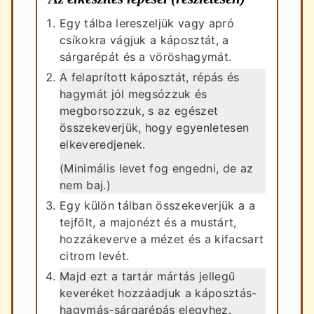
Egy tálba lereszeljük vagy apró
csíkokra vágjuk a káposztát, a
sárgarépát és a vöröshagymát.
A felaprított káposztát, répás és
hagymát jól megsózzuk és
megborsozzuk, s az egészet
összekeverjük, hogy egyenletesen
elkeveredjenek.
(Minimális levet fog engedni, de az
nem baj.)
Egy külön tálban összekeverjük a a
tejfölt, a majonézt és a mustárt,
hozzákeverve a mézet és a kifacsart
citrom levét.
Majd ezt a tartár mártás jellegű
keveréket hozzáadjuk a káposztás-
hagymás-sárgarépás elegyhez.