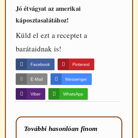
Jó étvágyat az amerikai
káposztasalátához!
Küld el ezt a receptet a
barátaidnak is!
Facebook
Pinterest
E-Mail
Messenger
Viber
WhatsApp
További hasonlóan finom