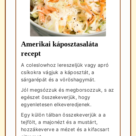
Amerikai káposztasaláta
recept
A coleslowhoz lereszeljük vagy apró
csíkokra vágjuk a káposztát, a
sárgarépát és a vöröshagymát.
Jól megsózzuk és megborsozzuk, s az
egészet összekeverjük, hogy
egyenletesen elkeveredjenek.
Egy külön tálban összekeverjük a a
tejfölt, a majonézt és a mustárt,
hozzákeverve a mézet és a kifacsart