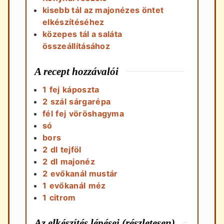
kisebb tál az majonézes öntet
elkészítéséhez
közepes tál a saláta
összeállításához
A recept hozzávalói
1
fej
káposzta
2
szál
sárgarépa
fél
fej
vöröshagyma
só
bors
2
dl
tejföl
2
dl
majonéz
2
evőkanál
mustár
1
evőkanál
méz
1
citrom
Az elkészítés lépései (részletesen)