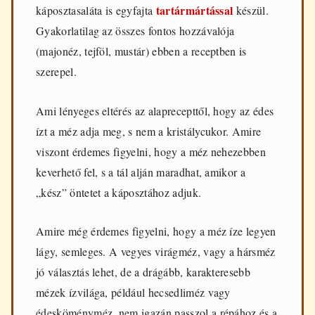
tartármártással
káposztasaláta is egyfajta
készül.
Gyakorlatilag az összes fontos hozzávalója
(majonéz, tejföl, mustár) ebben a receptben is
szerepel.
Ami lényeges eltérés az alaprecepttől, hogy az édes
ízt a méz adja meg, s nem a kristálycukor. Amire
viszont érdemes figyelni, hogy a méz nehezebben
keverhető fel, s a tál alján maradhat, amikor a
„kész” öntetet a káposztához adjuk.
Amire még érdemes figyelni, hogy a méz íze legyen
lágy, semleges. A vegyes virágméz, vagy a hársméz
jó választás lehet, de a drágább, karakteresebb
mézek ízvilága, például hecsedliméz vagy
édesköményméz, nem igazán passzol a répához és a