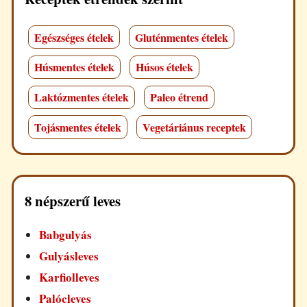
Egészséges ételek
Gluténmentes ételek
Húsmentes ételek
Húsos ételek
Laktózmentes ételek
Paleo étrend
Tojásmentes ételek
Vegetáriánus receptek
8 népszerű leves
Babgulyás
Gulyásleves
Karfiolleves
Palócleves