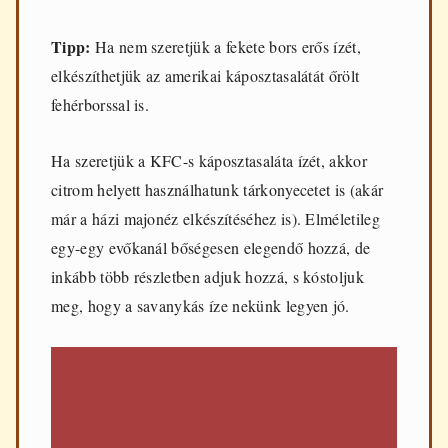
Tipp:
Ha nem szeretjük a fekete bors erős ízét,
elkészíthetjük az amerikai káposztasalátát őrölt
fehérborssal is.
Ha szeretjük a KFC-s káposztasaláta ízét, akkor
citrom helyett használhatunk tárkonyecetet is (akár
már a házi majonéz elkészítéséhez is). Elméletileg
egy-egy evőkanál bőségesen elegendő hozzá, de
inkább több részletben adjuk hozzá, s kóstoljuk
meg, hogy a savanykás íze nekünk legyen jó.