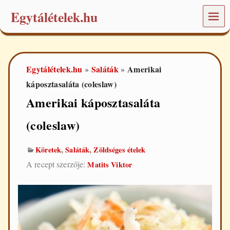
Egytálételek.hu
MEN
Ü
É
t
e
Egytálételek.hu
Saláták
Amerikai
»
»
l
e
káposztasaláta (coleslaw)
k
Amerikai káposztasaláta
é
s
r
(coleslaw)
e
c
e
,
,
Köretek
Saláták
Zöldséges ételek
p
A recept szerzője:
Matits Viktor
t
e
k
a
m
i
n