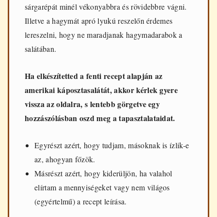
sárgarépát minél vékonyabbra és rövidebbre vágni.
Illetve a hagymát apró lyukú reszelőn érdemes
lereszelni, hogy ne maradjanak hagymadarabok a
salátában.
Ha elkészítetted a fenti recept alapján az
amerikai káposztasalátát, akkor kérlek gyere
vissza az oldalra, s lentebb görgetve egy
hozzászólásban oszd meg a tapasztalataidat.
Egyrészt azért, hogy tudjam, másoknak is ízlik-e
az, ahogyan főzök.
Másrészt azért, hogy kiderüljön, ha valahol
elírtam a mennyiségeket vagy nem világos
(egyértelmű) a recept leírása.