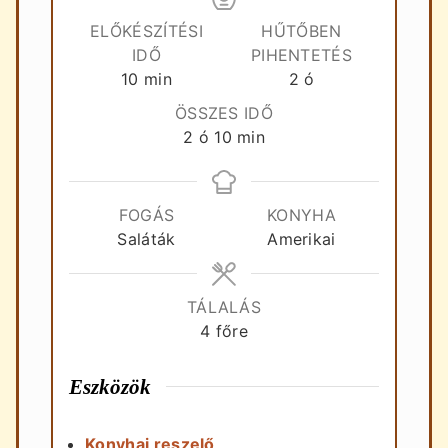
ELŐKÉSZÍTÉSI
HŰTŐBEN
IDŐ
PIHENTETÉS
perc
óra
10
min
2
ó
ÖSSZES IDŐ
óra
perc
2
ó
10
min
FOGÁS
KONYHA
Saláták
Amerikai
TÁLALÁS
4
főre
Eszközök
Konyhai reszelő