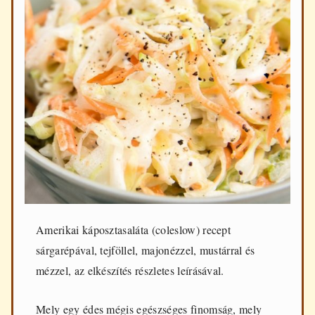
d
e
n
n
a
p
i
f
ő
z
é
s
h
e
z
Amerikai káposztasaláta (coleslow) recept
sárgarépával, tejföllel, majonézzel, mustárral és
mézzel, az elkészítés részletes leírásával.
Mely egy édes mégis egészséges finomság, mely