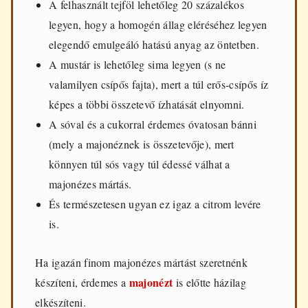
A felhasznált tejföl lehetőleg 20 százalékos
legyen, hogy a homogén állag eléréséhez legyen
elegendő emulgeáló hatású anyag az öntetben.
A mustár is lehetőleg sima legyen (s ne
valamilyen csípős fajta), mert a túl erős-csípős íz
képes a többi összetevő ízhatását elnyomni.
A sóval és a cukorral érdemes óvatosan bánni
(mely a majonéznek is összetevője), mert
könnyen túl sós vagy túl édessé válhat a
majonézes mártás.
És természetesen ugyan ez igaz a citrom levére
is.
Ha igazán finom majonézes mártást szeretnénk
majonézt
készíteni, érdemes a
is előtte házilag
elkészíteni.