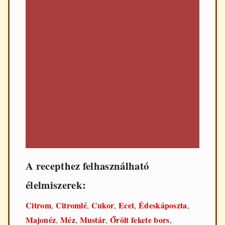
A recepthez felhasználható
élelmiszerek:
Citrom
Citromlé
Cukor
Ecet
Édeskáposzta
,
,
,
,
,
Majonéz
Méz
Mustár
Őrölt fekete bors
,
,
,
,