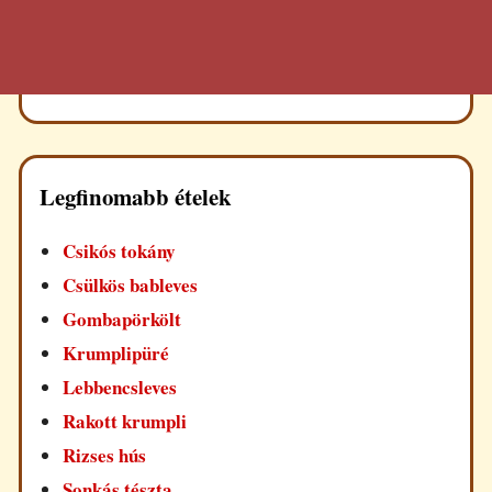
Legfinomabb ételek
Csikós tokány
Csülkös bableves
Gombapörkölt
Krumplipüré
Lebbencsleves
Rakott krumpli
Rizses hús
Sonkás tészta