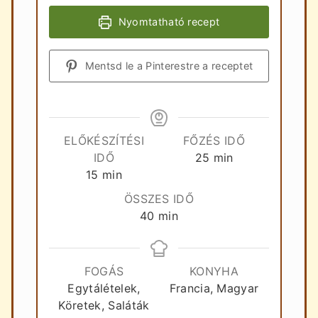
Nyomtatható recept
Mentsd le a Pinterestre a receptet
ELŐKÉSZÍTÉSI
FŐZÉS IDŐ
perc
IDŐ
25
min
perc
15
min
ÖSSZES IDŐ
perc
40
min
FOGÁS
KONYHA
Egytálételek,
Francia, Magyar
Köretek, Saláták