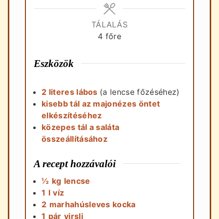
TÁLALÁS
4
főre
Eszközök
2 literes lábos
(a lencse főzéséhez)
kisebb tál az majonézes öntet
elkészítéséhez
közepes tál a saláta
összeállításához
A recept hozzávalói
½
kg
lencse
1
l
víz
2
marhahúsleves kocka
1
pár
virsli