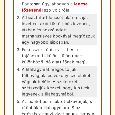
Pontosan úgy, ahogyan a
lencse
főzésénél
szó volt róla.
A beáztatott lencsét akár a saját
levében, akár füstölt hús levében,
vízben és hozzá adott
marhahúsleves kockával megfőzzük
egy nagyobb lábosban.
Feltesszük főni a virslit és a
tojásokat is külön-külön (mert
különböző idő alatt főnek meg).
A lilahagymát megpucoljuk,
félbevágjuk, és vékony szeleteket
vágunk belőle. A szeleteket
szétszedjük kézzel, hogy kis ívek
legyenek a lilahagymából.
Az ecetet és a cukrot elkeverjük, s
ráöntjük a lilahagymára. S az
egészhez annyi vizet adunk, hogy a