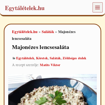
Egytálételek.hu
MEN
Ü
É
t
e
Egytálételek.hu
Saláták
Majonézes
»
»
l
e
lencsesaláta
k
Majonézes lencsesaláta
é
s
r
,
,
,
Egytálételek
Köretek
Saláták
Zöldséges ételek
e
c
A recept szerzője:
Matits Viktor
e
p
t
e
k
a
m
i
n