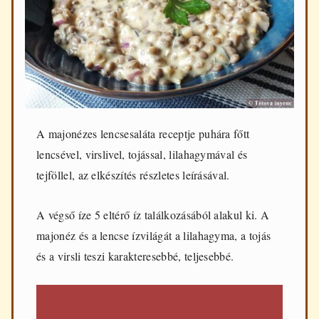
d
e
n
n
a
p
i
f
ő
z
A majonézes lencsesaláta receptje puhára főtt
é
lencsével, virslivel, tojással, lilahagymával és
s
h
tejföllel, az elkészítés részletes leírásával.
e
z
A végső íze 5 eltérő íz találkozásából alakul ki. A
majonéz és a lencse ízvilágát a lilahagyma, a tojás
és a virsli teszi karakteresebbé, teljesebbé.