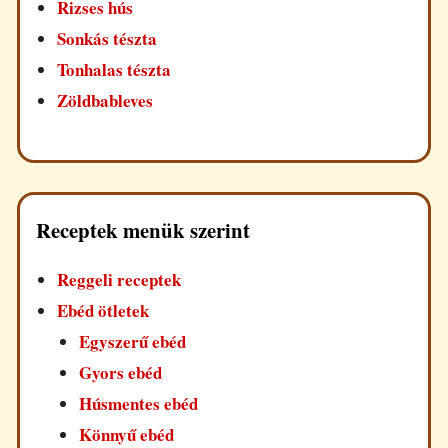
Rizses hús
Sonkás tészta
Tonhalas tészta
Zöldbableves
Receptek menük szerint
Reggeli receptek
Ebéd ötletek
Egyszerű ebéd
Gyors ebéd
Húsmentes ebéd
Könnyű ebéd