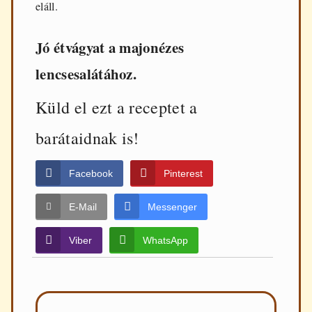
eláll.
Jó étvágyat a majonézes
lencsesalátához.
Küld el ezt a receptet a
barátaidnak is!
Facebook
Pinterest
E-Mail
Messenger
Viber
WhatsApp