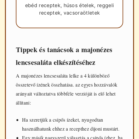
ebéd receptek, húsos ételek, reggeli
receptek, vacsoraötletek
Tippek és tanácsok a majonézes
lencsesaláta elkészítéséhez
A majonézes lencsesaláta lelke a 4 különböző
összetevő ízének összhatása. az egyes hozzávalók
arányait változtatva többféle verzióját is elő lehet
állítani:
Ha szeretjük a csípős ízeket, nyugodtan
használhatunk ehhez a recepthez dijoni mustárt.
Egy másik nagyszerű választás a csípős ízhez, ha