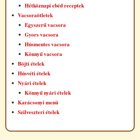
Hétköznapi ebéd receptek
Vacsoraötletek
Egyszerű vacsora
Gyors vacsora
Húsmentes vacsora
Könnyű vacsora
Böjti ételek
Húsvéti ételek
Nyári ételek
Könnyű nyári ételek
Karácsonyi menü
Szilveszteri ételek