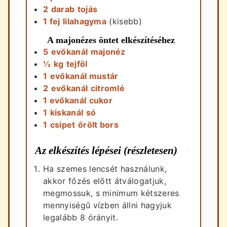
2
darab
tojás
1
fej
lilahagyma
(kisebb)
A majonézes öntet elkészítéséhez
5
evőkanál
majonéz
½
kg
tejföl
1
evőkanál
mustár
2
evőkanál
citromlé
1
evőkanál
cukor
1
kiskanál
só
1
csipet
őrölt bors
Az elkészítés lépései (részletesen)
Ha szemes lencsét használunk,
akkor főzés előtt átválogatjuk,
megmossuk, s minimum kétszeres
mennyiségű vízben állni hagyjuk
legalább 8 órányit.