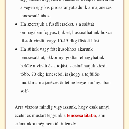
a végén egy kis pirosaranyat adunk a majonézes
lencsesalátához.
Ha szeretjük a füstölt ízeket, s a salátát
önmagában fogyasztjuk el, használhatunk hozzá
füstölt virslit, vagy 10-15 dkg füstölt húst.
Ha sültek vagy főtt húsokhoz akarunk
lencsesalátát, akkor nyugodtan elhagyhatjuk
belőle a virslit és a tojást, s csinálhatjuk kicsit
több, 70 dkg lencséből is (hogy a
tejfülös-
mustáros-majonézes öntet ne legyen arányaiban
sok).
Arra viszont mindig vigyázzunk, hogy csak annyi
lencsesalátába
ecetet és mustárt tegyünk a
, ami
számunkra még nem túl intenzív.