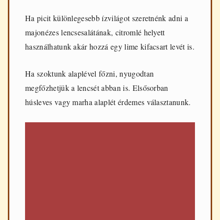
Ha picit különlegesebb ízvilágot szeretnénk adni a
majonézes lencsesalátának, citromlé helyett
használhatunk akár hozzá egy lime kifacsart levét is.
Ha szoktunk alaplével főzni, nyugodtan
megfőzhetjük a lencsét abban is. Elsősorban
húsleves vagy marha alaplét érdemes választanunk.