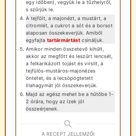
egy időben), vegyük le a tűzhelyről,
s szűrjük le.
A tejfölt, a majonézt, a mustárt, a
citromlét, a cukrot a sót és a borsot
alaposan összekeverjük. Amiből
egyfajta
tartármártást
csináljuk.
Amikor minden összetevő kihűlt,
akkor az megfőtt és leszűrt lencsét,
a felkarikázott tojást és virslit, a
tejfülös-mustáros-majonézes
öntetet, és a lecsöpögtetett
lilahagymát jól összekeverjük.
Majd az egész mehet be a hűtőbe 1-
2 órára, hogy az ízek jól
összeérjenek.
A RECEPT JELLEMZŐI