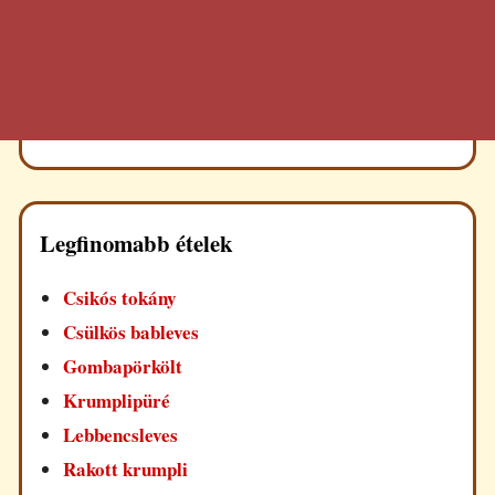
Legfinomabb ételek
Csikós tokány
Csülkös bableves
Gombapörkölt
Krumplipüré
Lebbencsleves
Rakott krumpli