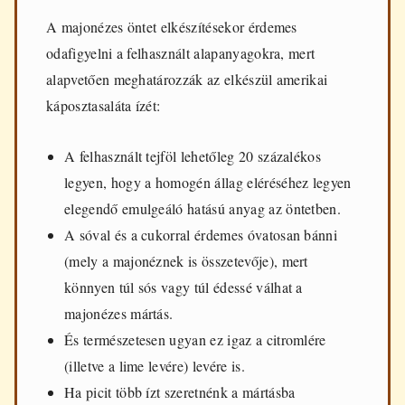
A majonézes öntet elkészítésekor érdemes
odafigyelni a felhasznált alapanyagokra, mert
alapvetően meghatározzák az elkészül amerikai
káposztasaláta ízét:
A felhasznált tejföl lehetőleg 20 százalékos
legyen, hogy a homogén állag eléréséhez legyen
elegendő emulgeáló hatású anyag az öntetben.
A sóval és a cukorral érdemes óvatosan bánni
(mely a majonéznek is összetevője), mert
könnyen túl sós vagy túl édessé válhat a
majonézes mártás.
És természetesen ugyan ez igaz a citromlére
(illetve a lime levére) levére is.
Ha picit több ízt szeretnénk a mártásba