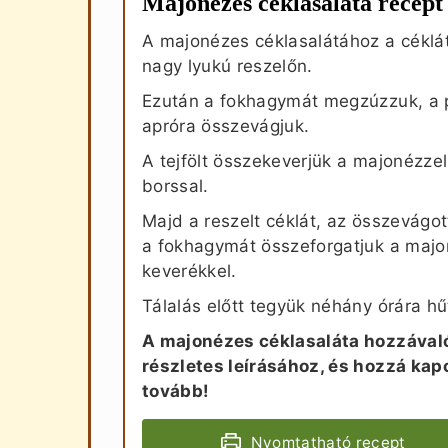
Majonézes céklasaláta recept
A majonézes céklasalátához a céklát
nagy lyukú reszelőn.
Ezután a fokhagymát megzúzzuk, a 
apróra összevágjuk.
A tejfölt összekeverjük a majonézzel
borssal.
Majd a reszelt céklát, az összevágot
a fokhagymát összeforgatjuk a maj
keverékkel.
Tálalás előtt tegyük néhány órára h
A majonézes céklasaláta hozzával
részletes leírásához, és hozzá ka
tovább!
Nyomtatható recept