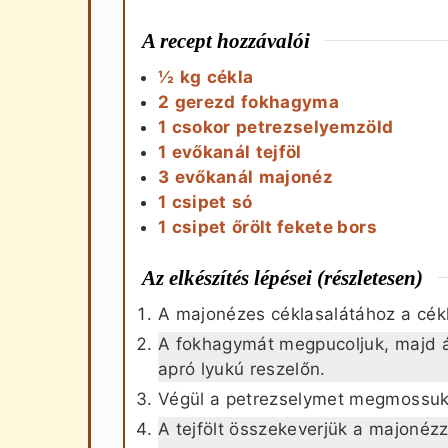
A recept hozzávalói
½
kg
cékla
2
gerezd
fokhagyma
1
csokor
petrezselyemzöld
1
evőkanál
tejföl
3
evőkanál
majonéz
1
csipet
só
1
csipet
őrölt fekete bors
Az elkészítés lépései (részletesen)
A majonézes céklasalátához a cékl
A fokhagymát megpucoljuk, majd á
apró lyukú reszelőn.
Végül a petrezselymet megmossuk 
A tejfölt összekeverjük a majonézz