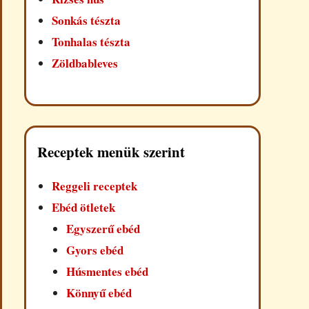
Sonkás tészta
Tonhalas tészta
Zöldbableves
Receptek menük szerint
Reggeli receptek
Ebéd ötletek
Egyszerű ebéd
Gyors ebéd
Húsmentes ebéd
Könnyű ebéd