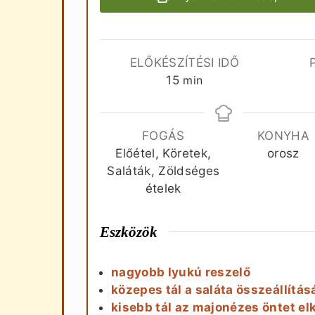
ELŐKÉSZÍTÉSI IDŐ
perc
15
min
FOGÁS
KONYHA
Előétel, Köretek,
orosz
Saláták, Zöldséges
ételek
Eszközök
nagyobb lyukú reszelő
közepes tál a saláta összeállítá
kisebb tál az majonézes öntet e