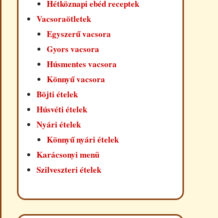
Hétköznapi ebéd receptek
Vacsoraötletek
Egyszerű vacsora
Gyors vacsora
Húsmentes vacsora
Könnyű vacsora
Böjti ételek
Húsvéti ételek
Nyári ételek
Könnyű nyári ételek
Karácsonyi menü
Szilveszteri ételek