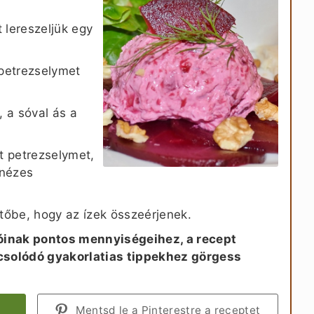
 lereszeljük egy
petrezselymet
, a sóval ás a
t petrezselymet,
onézes
űtőbe, hogy az ízek összeérjenek.
óinak pontos mennyiségeihez, a recept
pcsolódó gyakorlatias tippekhez görgess
Mentsd le a Pinterestre a receptet