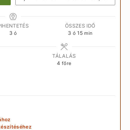
PIHENTETÉS
ÖSSZES IDŐ
óra
óra
perc
3
ó
3
ó
15
min
TÁLALÁS
4
főre
sához
lkészítéséhez