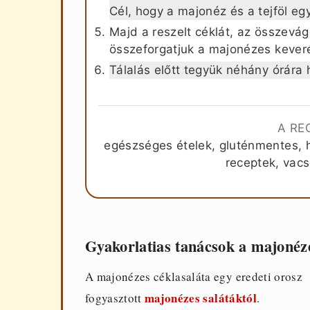
Cél, hogy a majonéz és a tejföl e
Majd a reszelt céklát, az összevá
összeforgatjuk a majonézes keveré
Tálalás előtt tegyük néhány órára
A RE
egészséges ételek, gluténmentes, h
receptek, vacs
Gyakorlatias tanácsok a majonéze
A majonézes céklasaláta egy eredeti orosz é
majonézes salátáktól
fogyasztott
.