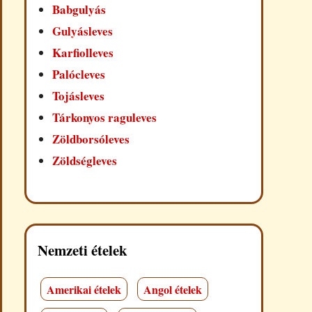
Babgulyás
Gulyásleves
Karfiolleves
Palócleves
Tojásleves
Tárkonyos raguleves
Zöldborsóleves
Zöldségleves
Nemzeti ételek
Amerikai ételek
Angol ételek