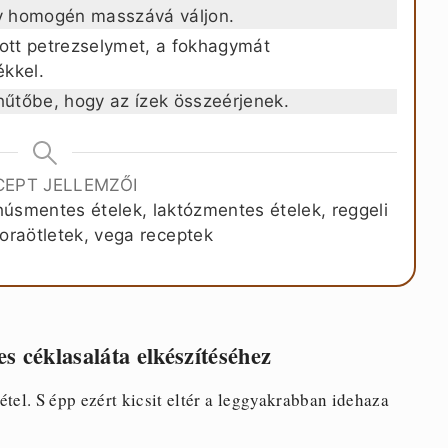
gy homogén masszává váljon.
gott petrezselymet, a fokhagymát
kkel.
 hűtőbe, hogy az ízek összeérjenek.
CEPT JELLEMZŐI
úsmentes ételek, laktózmentes ételek, reggeli
oraötletek, vega receptek
s céklasaláta elkészítéséhez
tel. S épp ezért kicsit eltér a leggyakrabban idehaza