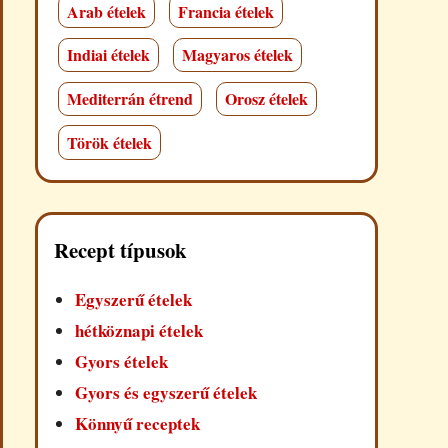
Arab ételek
Francia ételek
Indiai ételek
Magyaros ételek
Mediterrán étrend
Orosz ételek
Török ételek
Recept típusok
Egyszerű ételek
hétköznapi ételek
Gyors ételek
Gyors és egyszerű ételek
Könnyű receptek