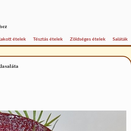
hez
akott ételek
Tésztás ételek
Zöldséges ételek
Saláták
lasaláta