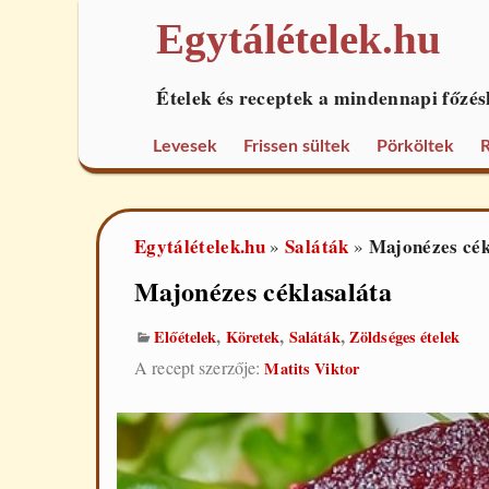
Egytálételek.hu
Ételek és receptek a mindennapi főzés
Levesek
Frissen sültek
Pörköltek
R
Egytálételek.hu
Saláták
Majonézes cék
»
»
Majonézes céklasaláta
,
,
,
Előételek
Köretek
Saláták
Zöldséges ételek
A recept szerzője:
Matits Viktor