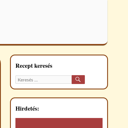
Recept keresés
KERESÉS
Keresett
recept:
Hirdetés: