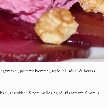
agymával, petrezselyemmel, tejföllel, sóval és borssal,
kal, rostokkal. S nem mellesleg jól fűszerezve finom, s