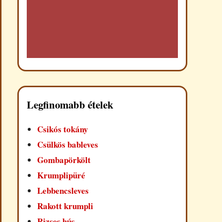
Legfinomabb ételek
Csikós tokány
Csülkös bableves
Gombapörkölt
Krumplipüré
Lebbencsleves
Rakott krumpli
Rizses hús