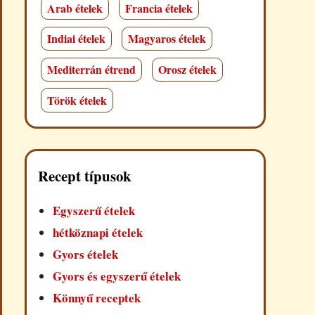
Arab ételek
Francia ételek
Indiai ételek
Magyaros ételek
Mediterrán étrend
Orosz ételek
Török ételek
Recept típusok
Egyszerű ételek
hétköznapi ételek
Gyors ételek
Gyors és egyszerű ételek
Könnyű receptek