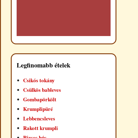
Legfinomabb ételek
Csikós tokány
Csülkös bableves
Gombapörkölt
Krumplipüré
Lebbencsleves
Rakott krumpli
Rizses hús