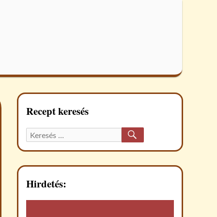
Recept keresés
KERESÉS
Keresett
recept:
Hirdetés: