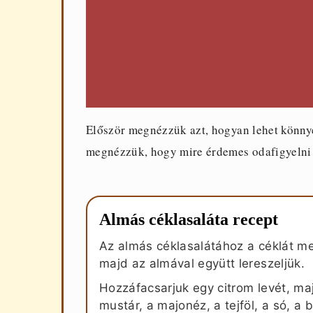
Először megnézzük azt, hogyan lehet könnyed
megnézzük, hogy mire érdemes odafigyelni a
Almás céklasaláta recept
Az almás céklasalátához a céklát 
majd az almával együtt lereszeljük.
Hozzáfacsarjuk egy citrom levét, ma
mustár, a majonéz, a tejföl, a só, a 