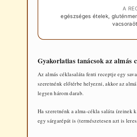
A RE
egészséges ételek, gluténmen
vacsoraöt
Gyakorlatias tanácsok az almás c
Az almás céklasaláta fenti receptje egy sava
szeretnénk előtérbe helyezni, akkor az almá
legyen három darab.
Ha szeretnénk a alma-cékla saláta ízeinek k
egy sárgarépát is (természetesen azt is leres