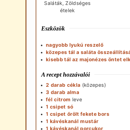
Saláták, Zöldséges
ételek
Eszközök
nagyobb lyukú reszelő
közepes tál a saláta összeállítá
kisebb tál az majonézes öntet e
A recept hozzávalói
2
darab
cékla
(közepes)
3
darab
alma
fél
citrom
leve
1
csipet
só
1
csipet
őrölt fekete bors
1
kávéskanál
mustár
1
kávéskanál
porcukor