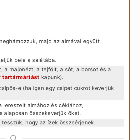
 meghámozzuk, majd az almával együtt
ljük bele a salátába.
 a majonézt, a tejfölt, a sót, a borsot és a
y
tartármártást
kapunk).
sípős-e (ha igen egy csipet cukrot keverjük
a lereszelt almához és céklához,
és alaposan összekeverjük őket.
e tesszük, hogy az ízek összeérjenek.