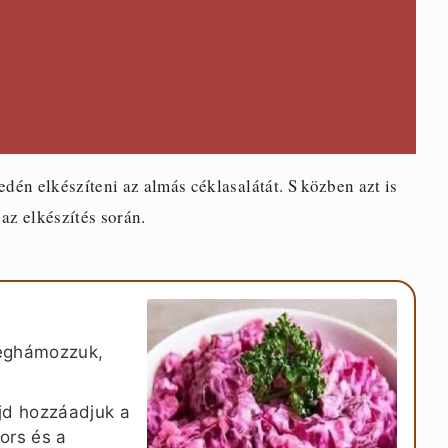
én elkészíteni az almás céklasalátát. S közben azt is
z elkészítés során.
meghámozzuk,
jd hozzáadjuk a
bors és a