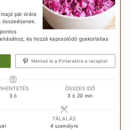
 majd pár órára
k összeérjenek.
 pontos
leírásához, és hozzá kapcsolódó gyakorlatias
Mentsd le a Pinterestre a receptet
PIHENTETÉS
ÖSSZES IDŐ
óra
óra
perc
3
ó
3
ó
20
min
TÁLALÁS
yar
4
személyre