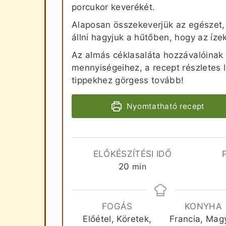
porcukor keverékét.
Alaposan összekeverjük az egészet,
állni hagyjuk a hűtőben, hogy az íze
Az almás céklasaláta hozzávalóinak
mennyiségeihez, a recept részletes 
tippekhez görgess tovább!
Nyomtatható recept
ELŐKÉSZÍTÉSI IDŐ
perc
20
min
FOGÁS
KONYHA
Előétel, Köretek,
Francia, Mag