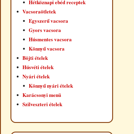
Hétköznapi ebéd receptek
Vacsoraötletek
Egyszerű vacsora
Gyors vacsora
Húsmentes vacsora
Könnyű vacsora
Böjti ételek
Húsvéti ételek
Nyári ételek
Könnyű nyári ételek
Karácsonyi menü
Szilveszteri ételek