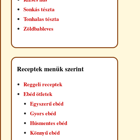
Sonkás tészta
Tonhalas tészta
Zöldbableves
Receptek menük szerint
Reggeli receptek
Ebéd ötletek
Egyszerű ebéd
Gyors ebéd
Húsmentes ebéd
Könnyű ebéd