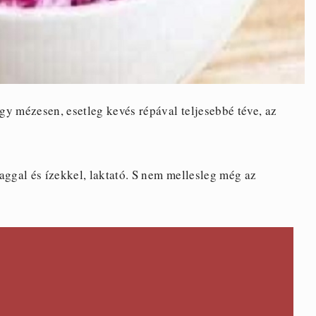
y mézesen, esetleg kevés répával teljesebbé téve, az
aggal és ízekkel, laktató. S nem mellesleg még az