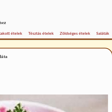
hez
akott ételek
Tésztás ételek
Zöldséges ételek
Saláták
láta