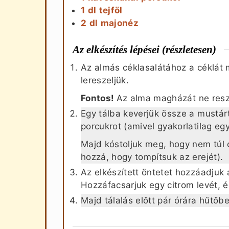
1
dl
tejföl
2
dl
majonéz
Az elkészítés lépései (részletesen)
Az almás céklasalátához a céklát
lereszeljük.
Fontos!
Az alma magházát ne resze
Egy tálba keverjük össze a mustárt,
porcukrot (amivel gyakorlatilag eg
Majd kóstoljuk meg, hogy nem túl c
hozzá, hogy tompítsuk az erejét).
Az elkészített öntetet hozzáadjuk 
Hozzáfacsarjuk egy citrom levét, 
Majd tálalás előtt pár órára hűtőb