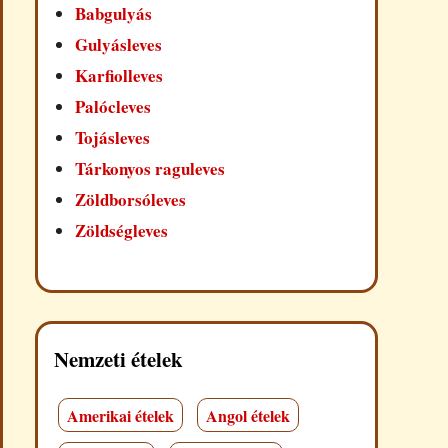
Babgulyás
Gulyásleves
Karfiolleves
Palócleves
Tojásleves
Tárkonyos raguleves
Zöldborsóleves
Zöldségleves
Nemzeti ételek
Amerikai ételek
Angol ételek