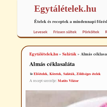
Egytálételek.hu
Ételek és receptek a mindennapi főzés
Levesek
Frissen sültek
Pörköltek
R
Egytálételek.hu
Saláták
Almás céklasa
»
»
Almás céklasaláta
,
,
,
Előételek
Köretek
Saláták
Zöldséges ételek
A recept szerzője:
Matits Viktor