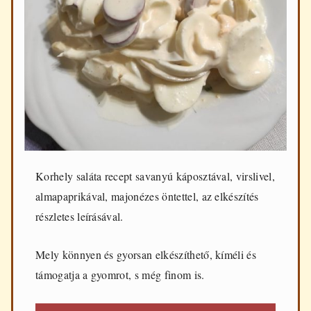
d
e
n
n
a
p
i
f
ő
z
é
s
h
Korhely saláta recept savanyú káposztával, virslivel,
e
z
almapaprikával, majonézes öntettel, az elkészítés
részletes leírásával.
Mely könnyen és gyorsan elkészíthető, kíméli és
támogatja a gyomrot, s még finom is.