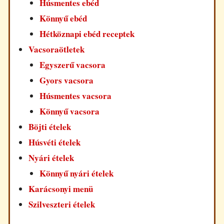
Húsmentes ebéd
Könnyű ebéd
Hétköznapi ebéd receptek
Vacsoraötletek
Egyszerű vacsora
Gyors vacsora
Húsmentes vacsora
Könnyű vacsora
Böjti ételek
Húsvéti ételek
Nyári ételek
Könnyű nyári ételek
Karácsonyi menü
Szilveszteri ételek