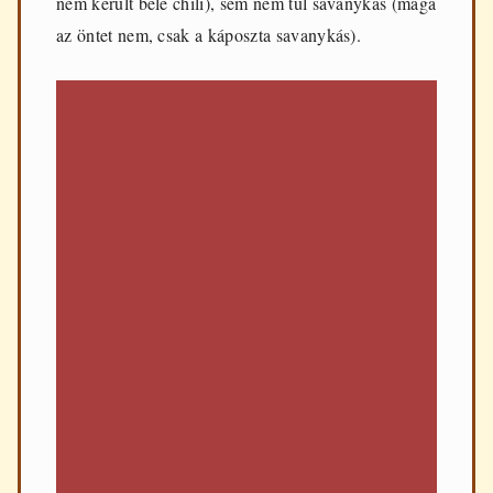
nem került bele chili), sem nem túl savanykás (maga
az öntet nem, csak a káposzta savanykás).