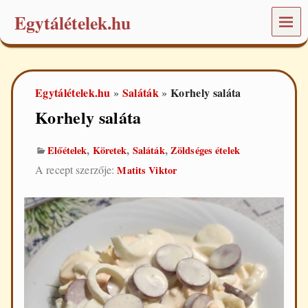
Egytálételek.hu
MEN
Ü
É
t
e
Egytálételek.hu
Saláták
Korhely saláta
»
»
l
e
Korhely saláta
k
é
s
,
,
,
Előételek
Köretek
Saláták
Zöldséges ételek
r
A recept szerzője:
Matits Viktor
e
c
e
p
t
e
k
a
m
i
n