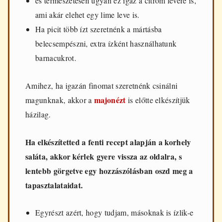
és természetesen ugyan ez igaz a citrom levére is,
ami akár elehet egy lime leve is.
Ha picit több ízt szeretnénk a mártásba
belecsempészni, extra ízként használhatunk
barnacukrot.
Amihez, ha igazán finomat szeretnénk csinálni
majonézt
magunknak, akkor a
is előtte elkészítjük
házilag.
Ha elkészítetted a fenti recept alapján a korhely
saláta, akkor kérlek gyere vissza az oldalra, s
lentebb görgetve egy hozzászólásban oszd meg a
tapasztalataidat.
Egyrészt azért, hogy tudjam, másoknak is ízlik-e