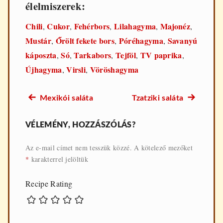
élelmiszerek:
Chili
Cukor
Fehérbors
Lilahagyma
Majonéz
,
,
,
,
,
Mustár
Őrölt fekete bors
Póréhagyma
Savanyú
,
,
,
káposzta
Só
Tarkabors
Tejföl
TV paprika
,
,
,
,
,
Újhagyma
Virsli
Vöröshagyma
,
,
Előző
Következő
Mexikói saláta
Tzatziki saláta
Bejegyzés
recept:
recept:
navigáció
VÉLEMÉNY, HOZZÁSZÓLÁS?
Az e-mail címet nem tesszük közzé.
A kötelező mezőket
*
karakterrel jelöltük
Recipe Rating