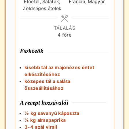
Előétel, Saláták,
Francia, Magyar
Zöldséges ételek
TÁLALÁS
4
főre
Eszközök
kisebb tál az majonézes öntet
elkészítéséhez
közepes tál a saláta
összeállításához
A recept hozzávalói
½
kg
savanyú káposzta
¼
kg
almapaprika
3-4
szál
virsli