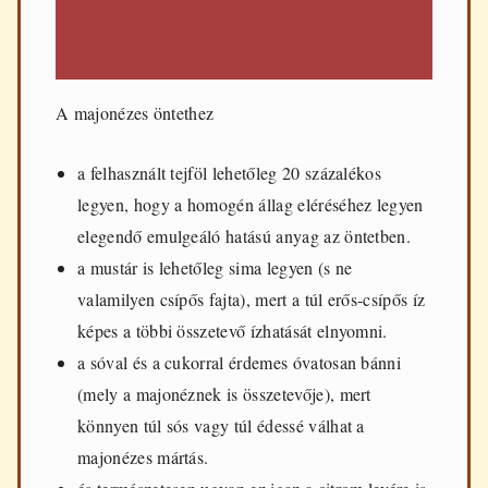
A majonézes öntethez
a felhasznált tejföl lehetőleg 20 százalékos
legyen, hogy a homogén állag eléréséhez legyen
elegendő emulgeáló hatású anyag az öntetben.
a mustár is lehetőleg sima legyen (s ne
valamilyen csípős fajta), mert a túl erős-csípős íz
képes a többi összetevő ízhatását elnyomni.
a sóval és a cukorral érdemes óvatosan bánni
(mely a majonéznek is összetevője), mert
könnyen túl sós vagy túl édessé válhat a
majonézes mártás.