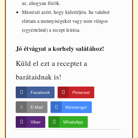
az, ahogyan főzök.
Másrészt azért, hogy kiderüljön, ha valahol
elírtam a mennyiségeket vagy nem világos
(egyértelmű) a recept leírása.
Jó étvágyat a korhely salátához!
Küld el ezt a receptet a
barátaidnak is!
Facebook
Pinterest
E-Mail
Messenger
Viber
WhatsApp