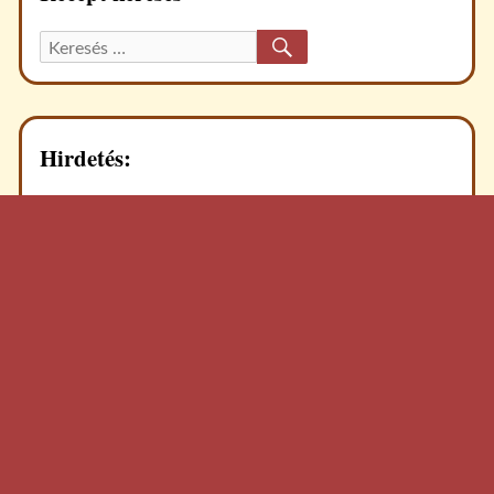
KERESÉS
Keresett
recept:
Hirdetés: