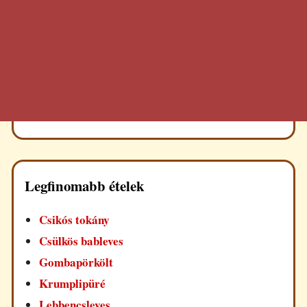
Legfinomabb ételek
Csikós tokány
Csülkös bableves
Gombapörkölt
Krumplipüré
Lebbencsleves