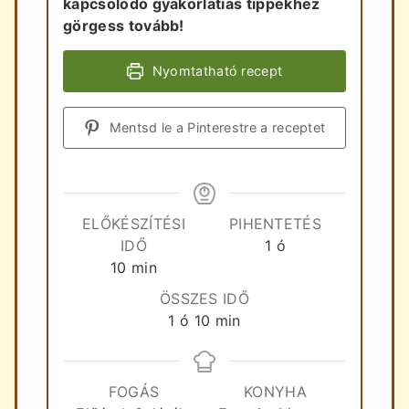
kapcsolódó gyakorlatias tippekhez
görgess tovább!
Nyomtatható recept
Mentsd le a Pinterestre a receptet
ELŐKÉSZÍTÉSI
PIHENTETÉS
óra
IDŐ
1
ó
perc
10
min
ÖSSZES IDŐ
óra
perc
1
ó
10
min
FOGÁS
KONYHA