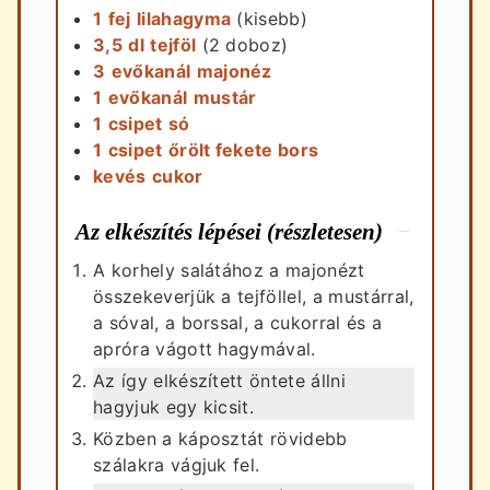
1
fej
lilahagyma
(kisebb)
3,5
dl
tejföl
(2 doboz)
3
evőkanál
majonéz
1
evőkanál
mustár
1
csipet
só
1
csipet
őrölt fekete bors
kevés
cukor
Az elkészítés lépései (részletesen)
A korhely salátához a majonézt
összekeverjük a tejföllel, a mustárral,
a sóval, a borssal, a cukorral és a
apróra vágott hagymával.
Az így elkészített öntete állni
hagyjuk egy kicsit.
Közben a káposztát rövidebb
szálakra vágjuk fel.