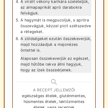
A virslit vékony karikára szeleteljük,
az almapaprikát apró darabokra
felvágjuk.
A hagymát is megpucoljuk, s apróra
összevágjuk, kézzel picit szétszedve
a rétegeket.
A zöldségeket ezután összekeverjük,
majd hozzáadjuk a majonézes
öntettel is.
Alaposan összekeverjük az egészet,
majd hűtőbe rakva állni hagyjuk,
hogy az ízek összeérjenek.
A RECEPT JELLEMZŐI
egészséges ételek, gluténmentes,
húsmentes ételek, laktózmentes
ételek, vega receptek