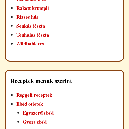
Rakott krumpli
Rizses hús
Sonkás tészta
Tonhalas tészta
Zöldbableves
Receptek menük szerint
Reggeli receptek
Ebéd ötletek
Egyszerű ebéd
Gyors ebéd