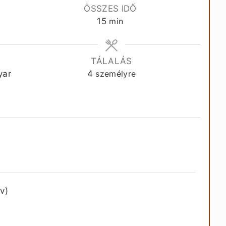
ÖSSZES IDŐ
perc
15
min
TÁLALÁS
yar
4
személyre
v)