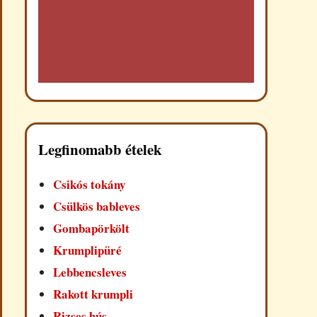
Legfinomabb ételek
Csikós tokány
Csülkös bableves
Gombapörkölt
Krumplipüré
Lebbencsleves
Rakott krumpli
Rizses hús