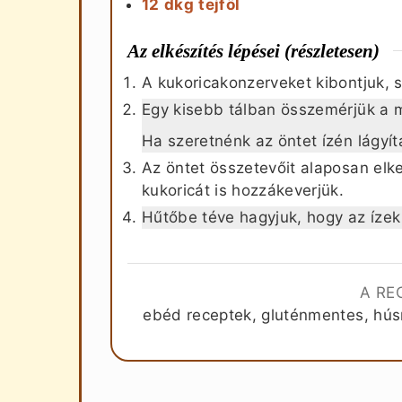
12
dkg
tejföl
Az elkészítés lépései (részletesen)
A kukoricakonzerveket kibontjuk, s
Egy kisebb tálban összemérjük a ma
Ha szeretnénk az öntet ízén lágyít
Az öntet összetevőit alaposan elk
kukoricát is hozzákeverjük.
Hűtőbe téve hagyjuk, hogy az ízek 
A RE
ebéd receptek, gluténmentes, hús