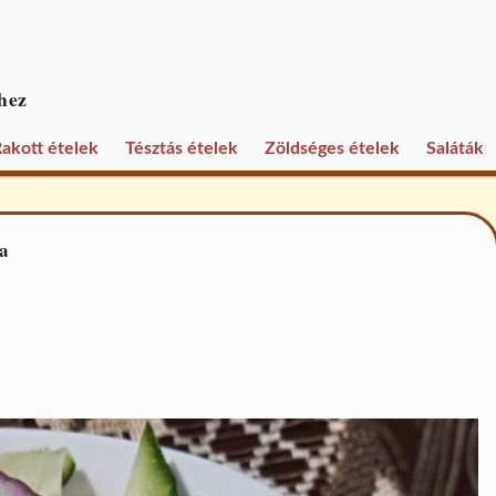
hez
akott ételek
Tésztás ételek
Zöldséges ételek
Saláták
a