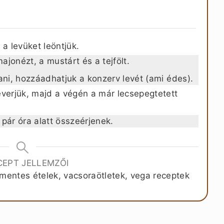
 a levüket leöntjük.
jonézt, a mustárt és a tejfölt.
ani, hozzáadhatjuk a konzerv levét (ami édes).
everjük, majd a végén a már lecsepegtetett
pár óra alatt összeérjenek.
CEPT JELLEMZŐI
mentes ételek, vacsoraötletek, vega receptek