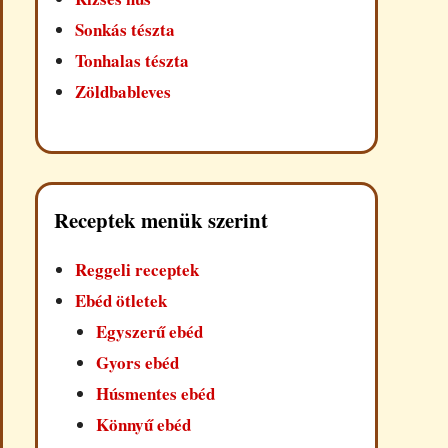
Sonkás tészta
Tonhalas tészta
Zöldbableves
Receptek menük szerint
Reggeli receptek
Ebéd ötletek
Egyszerű ebéd
Gyors ebéd
Húsmentes ebéd
Könnyű ebéd