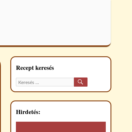
Recept keresés
KERESÉS
Keresett
recept:
Hirdetés: