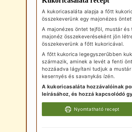
Kukoricasaláta recept
A kukoricasaláta alapja a főtt kukori
összekeverünk egy majonézes öntett
A majonézes öntet tejföl, mustár és
majonéz összekeveréseként jön létre
összekeverünk a főtt kukoricával.
A főtt kukorica legegyszerűbben ku
származik, aminek a levét a fenti ön
hozzáadva lágyítani tudjuk a mustár 
kesernyés és savanykás ízén.
A kukoricasaláta hozzávalóinak po
leírásához, és hozzá kapcsolódó g
Nyomtatható recept