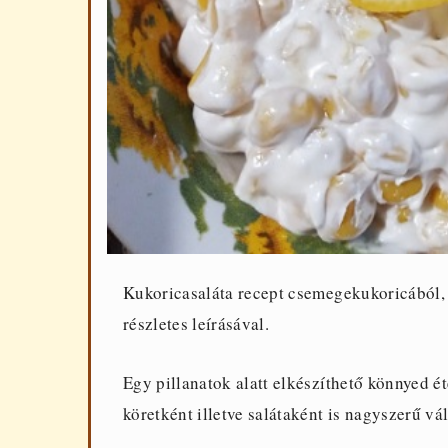
Kukoricasaláta recept csemegekukoricából, m
részletes leírásával.
Egy pillanatok alatt elkészíthető könnyed 
köretként illetve salátaként is nagyszerű vá