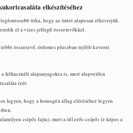
ukoricasaláta elkészítéséhez
legfontosabb titka, hogy az öntet alaposan elkeverjük.
redik el a vizes jellegű összetevőkkel.
 többi összetevő, érdemes pluszban tejfölt keverni
 a felhasznált alapanyagokra is, mert alapvetően
asaláta ízét:
ékos legyen, hogy a homogén állag eléréséhez legyen
etben.
alamilyen csípős fajta), mert a túl erős-csípős íz képes a