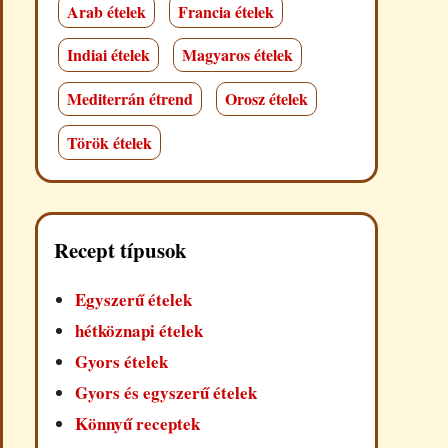
Arab ételek
Francia ételek
Indiai ételek
Magyaros ételek
Mediterrán étrend
Orosz ételek
Török ételek
Recept típusok
Egyszerű ételek
hétköznapi ételek
Gyors ételek
Gyors és egyszerű ételek
Könnyű receptek