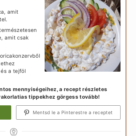
ca, amit
el.
 természetesen
, amit csak
koricakonzervből
tethez
és a tejföl
ntos mennyiségeihez, a recept részletes
yakorlatias tippekhez görgess tovább!
Mentsd le a Pinterestre a receptet