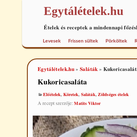
Egytálételek.hu
Ételek és receptek a mindennapi főzés
Levesek
Frissen sültek
Pörköltek
R
Egytálételek.hu
Saláták
Kukoricasalát
»
»
Kukoricasaláta
,
,
,
Előételek
Köretek
Saláták
Zöldséges ételek
A recept szerzője:
Matits Viktor