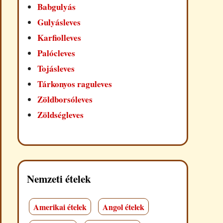
Babgulyás
Gulyásleves
Karfiolleves
Palócleves
Tojásleves
Tárkonyos raguleves
Zöldborsóleves
Zöldségleves
Nemzeti ételek
Amerikai ételek
Angol ételek