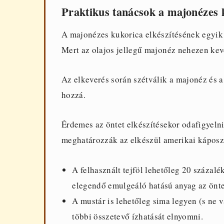
Praktikus tanácsok a majonézes k
A majonézes kukorica elkészítésének egyik 
Mert az olajos jellegű majonéz nehezen keve
Az elkeverés során szétválik a majonéz és a
hozzá.
Érdemes az öntet elkészítésekor odafigyelni
meghatározzák az elkészül amerikai káposzt
A felhasznált tejföl lehetőleg 20 százal
elegendő emulgeáló hatású anyag az önt
A mustár is lehetőleg sima legyen (s ne v
többi összetevő ízhatását elnyomni.