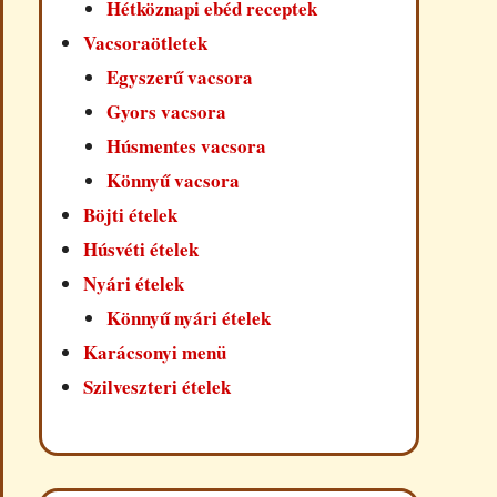
Hétköznapi ebéd receptek
Vacsoraötletek
Egyszerű vacsora
Gyors vacsora
Húsmentes vacsora
Könnyű vacsora
Böjti ételek
Húsvéti ételek
Nyári ételek
Könnyű nyári ételek
Karácsonyi menü
Szilveszteri ételek