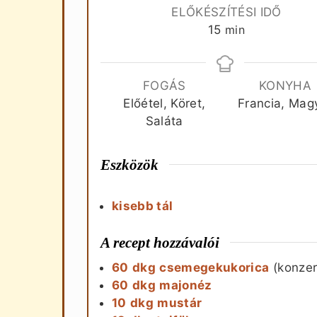
ELŐKÉSZÍTÉSI IDŐ
perc
15
min
FOGÁS
KONYHA
Előétel, Köret,
Francia, Mag
Saláta
Eszközök
kisebb tál
A recept hozzávalói
60
dkg
csemegekukorica
(konzer
60
dkg
majonéz
10
dkg
mustár