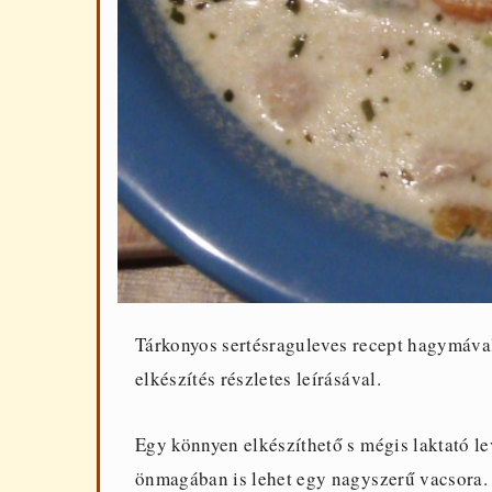
Tárkonyos sertésraguleves recept hagymával,
elkészítés részletes leírásával.
Egy könnyen elkészíthető s mégis laktató l
önmagában is lehet egy nagyszerű vacsora.