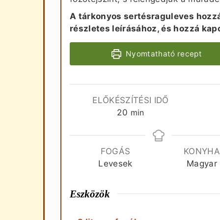
A tárkonyos sertésraguleves hozz
részletes leírásához, és hozzá ka
Nyomtatható recept
ELŐKÉSZÍTÉSI IDŐ
perc
20
min
FOGÁS
KONYH
Levesek
Magyar
Eszközök