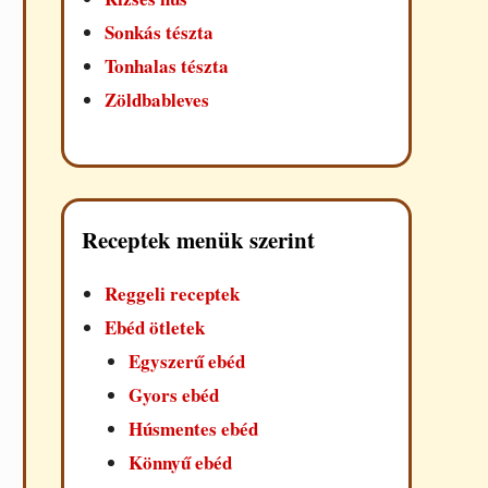
Sonkás tészta
Tonhalas tészta
Zöldbableves
Receptek menük szerint
Reggeli receptek
Ebéd ötletek
Egyszerű ebéd
Gyors ebéd
Húsmentes ebéd
Könnyű ebéd