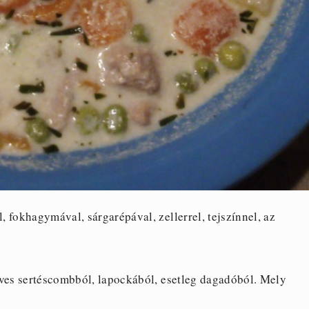
 fokhagymával, sárgarépával, zellerrel, tejszínnel, az
eves sertéscombból, lapockából, esetleg dagadóból. Mely