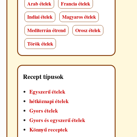
Arab ételek
Francia ételek
Indiai ételek
Magyaros ételek
Mediterrán étrend
Orosz ételek
Török ételek
Recept típusok
Egyszerű ételek
hétköznapi ételek
Gyors ételek
Gyors és egyszerű ételek
Könnyű receptek