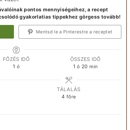
ávalóinak pontos mennyiségeihez, a recept
pcsolódó gyakorlatias tippekhez görgess tovább!
Mentsd le a Pinterestre a receptet
FŐZÉS IDŐ
ÖSSZES IDŐ
óra
óra
perc
1
ó
1
ó
20
min
A
TÁLALÁS
4
főre