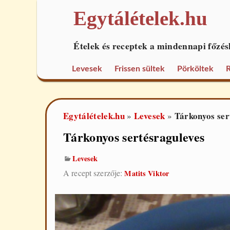
Egytálételek.hu
Ételek és receptek a mindennapi főzés
Levesek
Frissen sültek
Pörköltek
R
Egytálételek.hu
Levesek
Tárkonyos ser
»
»
Tárkonyos sertésraguleves
Levesek
A recept szerzője:
Matits Viktor