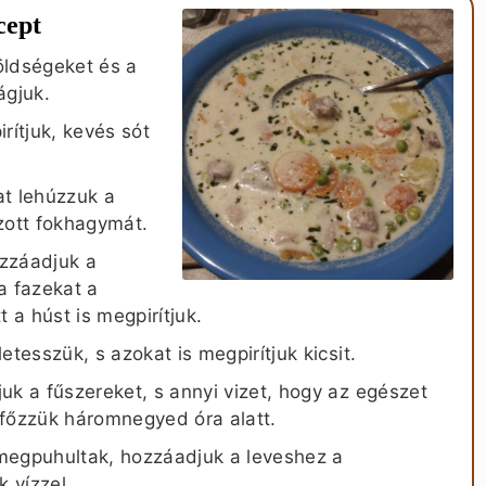
cept
öldségeket és a
ágjuk.
rítjuk, kevés sót
at lehúzzuk a
zott fokhagymát.
zzáadjuk a
 a fazekat a
 a húst is megpirítjuk.
tesszük, s azokat is megpirítjuk kicsit.
uk a fűszereket, s annyi vizet, hogy az egészet
gfőzzük háromnegyed óra alatt.
megpuhultak, hozzáadjuk a leveshez a
k vízzel.