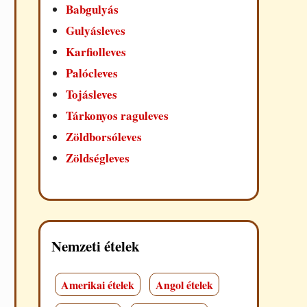
Babgulyás
Gulyásleves
Karfiolleves
Palócleves
Tojásleves
Tárkonyos raguleves
Zöldborsóleves
Zöldségleves
Nemzeti ételek
Amerikai ételek
Angol ételek