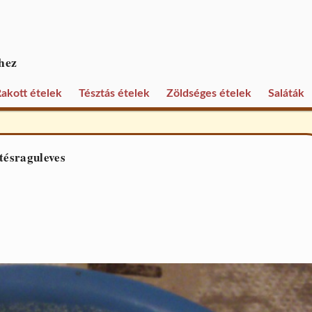
hez
akott ételek
Tésztás ételek
Zöldséges ételek
Saláták
tésraguleves