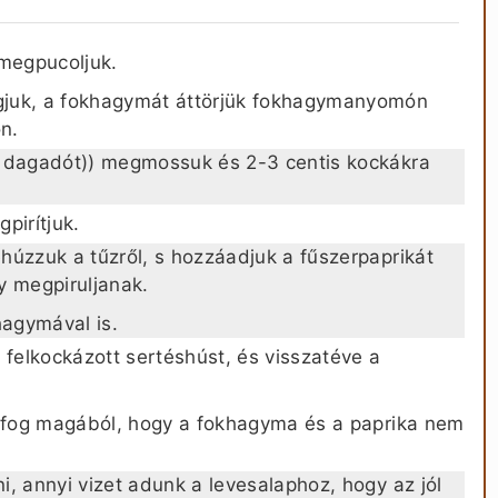
megpucoljuk.
gjuk, a fokhagymát áttörjük fokhagymanyomón
őn.
, dagadót)) megmossuk és 2-3 centis kockákra
pirítjuk.
húzzuk a tűzről, s hozzáadjuk a fűszerpaprikát
gy megpiruljanak.
agymával is.
elkockázott sertéshúst, és visszatéve a
i fog magából, hogy a fokhagyma és a paprika nem
, annyi vizet adunk a levesalaphoz, hogy az jól