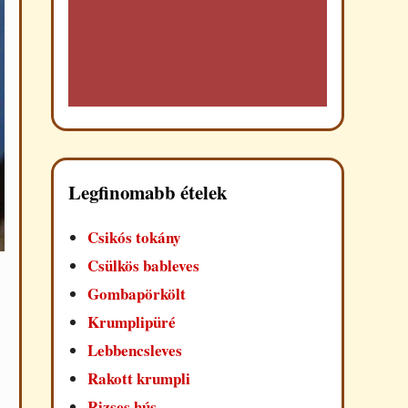
Legfinomabb ételek
Csikós tokány
Csülkös bableves
Gombapörkölt
Krumplipüré
Lebbencsleves
Rakott krumpli
Rizses hús