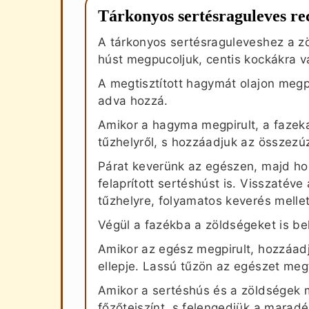
Tárkonyos sertésraguleves re
A tárkonyos sertésraguleveshez a z
húst megpucoljuk, centis kockákra v
A megtisztított hagymát olajon megpi
adva hozzá.
Amikor a hagyma megpirult, a fazek
tűzhelyről, s hozzáadjuk az összezú
Párat keverünk az egészen, majd ho
felaprított sertéshúst is. Visszatéve
tűzhelyre, folyamatos keverés mellett
Végül a fazékba a zöldségeket is bele
Amikor az egész megpirult, hozzáadj
ellepje. Lassú tűzön az egészet me
Amikor a sertéshús és a zöldségek 
főzőtejszínt, s felengedjük a maradé