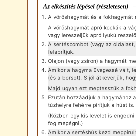
Az elkészítés lépései (részletesen)
A vöröshagymát és a fokhagymát 
A vöröshagymát apró kockákra vá
vagy lereszeljük apró lyukú reszel
A sertéscombot (vagy az oldalast
felaprítjuk.
Olajon (vagy zsíron) a hagymát meg
Amikor a hagyma üvegessé vált, le
(és a borsot). S jól átkeverjük, ho
Majd ugyan ezt megtesszük a fokh
Ezután hozzáadjuk a hagymához a f
tűzhelyre fehérre pirítjuk a húst is.
(Közben egy kis levelet is engedn
fog megégni.)
Amikor a sertéshús kezd megpirulni