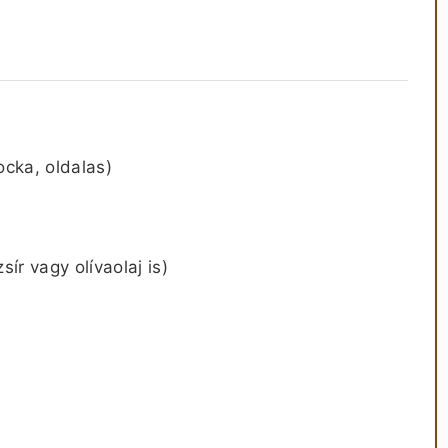
ocka, oldalas)
zsír vagy olívaolaj is)