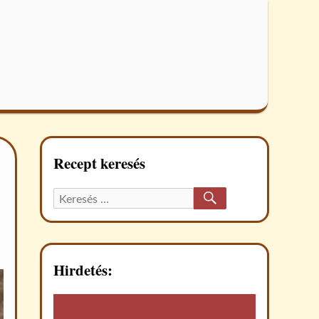
Recept keresés
KERESÉS
Keresett
recept:
Hirdetés: