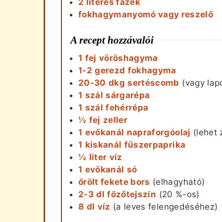
2 literes fazék
fokhagymanyomó vagy reszelő
A recept hozzávalói
1
fej
vöröshagyma
1-2
gerezd
fokhagyma
20-30
dkg
sertéscomb
(vagy lap
1
szál
sárgarépa
1
szál
fehérrépa
½
fej
zeller
1
evőkanál
napraforgóolaj
(lehet 
1
kiskanál
fűszerpaprika
½
liter
víz
1
evőkanál
só
őrölt fekete bors
(elhagyható)
2-3
dl
főzőtejszín
(20 %-os)
8
dl
víz
(a leves felengedéséhez)