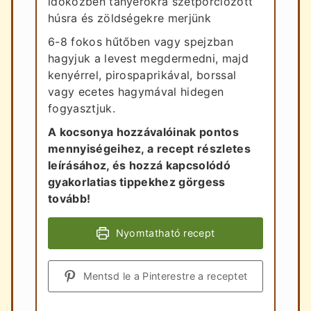
időközben tányérokra szétporciózott
húsra és zöldségekre merjünk
6-8 fokos hűtőben vagy spejzban
hagyjuk a levest megdermedni, majd
kenyérrel, pirospaprikával, borssal
vagy ecetes hagymával hidegen
fogyasztjuk.
A kocsonya hozzávalóinak pontos
mennyiségeihez, a recept részletes
leírásához, és hozzá kapcsolódó
gyakorlatias tippekhez görgess
tovább!
Nyomtatható recept
Mentsd le a Pinterestre a receptet