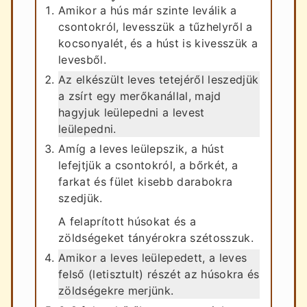
Amikor a hús már szinte leválik a
csontokról, levesszük a tűzhelyről a
kocsonyalét, és a húst is kivesszük a
levesből.
Az elkészült leves tetejéről leszedjük
a zsírt egy merőkanállal, majd
hagyjuk leülepedni a levest
leülepedni.
Amíg a leves leülepszik, a húst
lefejtjük a csontokról, a bőrkét, a
farkat és fület kisebb darabokra
szedjük.
A felaprított húsokat és a
zöldségeket tányérokra szétosszuk.
Amikor a leves leülepedett, a leves
felső (letisztult) részét az húsokra és
zöldségekre merjünk.