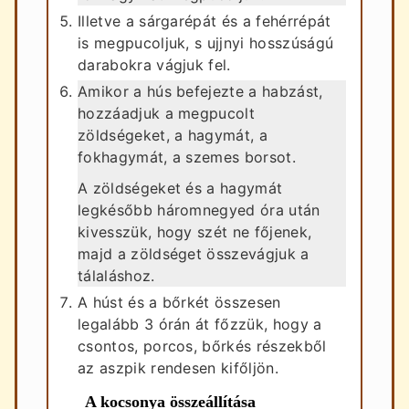
Illetve a sárgarépát és a fehérrépát
is megpucoljuk, s ujjnyi hosszúságú
darabokra vágjuk fel.
Amikor a hús befejezte a habzást,
hozzáadjuk a megpucolt
zöldségeket, a hagymát, a
fokhagymát, a szemes borsot.
A zöldségeket és a hagymát
legkésőbb háromnegyed óra után
kivesszük, hogy szét ne főjenek,
majd a zöldséget összevágjuk a
tálaláshoz.
A húst és a bőrkét összesen
legalább 3 órán át főzzük, hogy a
csontos, porcos, bőrkés részekből
az aszpik rendesen kifőljön.
A kocsonya összeállítása