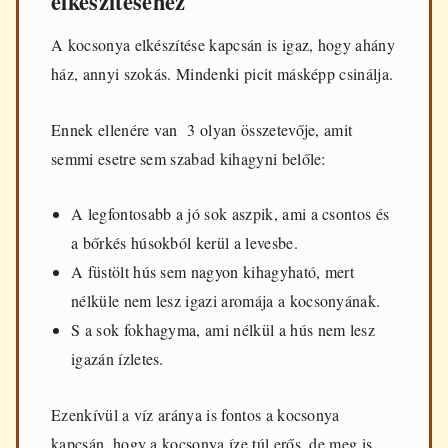
elkészítéséhez
A kocsonya elkészítése kapcsán is igaz, hogy ahány
ház, annyi szokás. Mindenki picit másképp csinálja.
Ennek ellenére van 3 olyan összetevője, amit
semmi esetre sem szabad kihagyni belőle:
A legfontosabb a jó sok aszpik, ami a csontos és
a bőrkés húsokból kerül a levesbe.
A füstölt hús sem nagyon kihagyható, mert
nélküle nem lesz igazi aromája a kocsonyának.
S a sok fokhagyma, ami nélkül a hús nem lesz
igazán ízletes.
Ezenkívül a víz aránya is fontos a kocsonya
kapcsán, hogy a kocsonya íze túl erős, de meg is