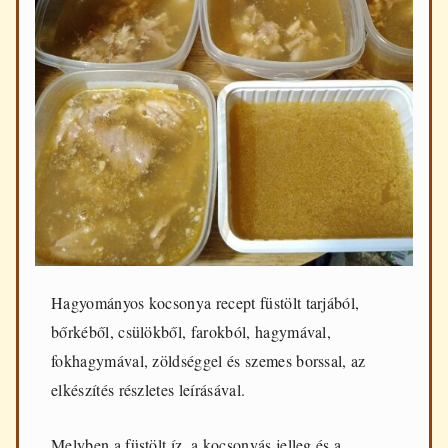
Hagyományos kocsonya recept füstölt tarjából,
bőrkéből, csülökből, farokból, hagymával,
fokhagymával, zöldséggel és szemes borssal, az
elkészítés részletes leírásával.
Melyben a füstölt íz, a kocsonyás jelleg és a