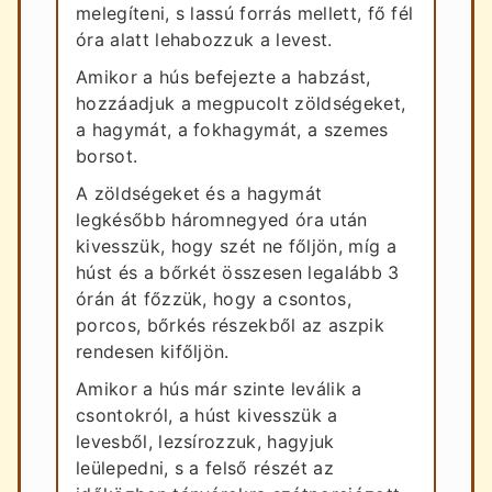
melegíteni, s lassú forrás mellett, fő fél
óra alatt lehabozzuk a levest.
Amikor a hús befejezte a habzást,
hozzáadjuk a megpucolt zöldségeket,
a hagymát, a fokhagymát, a szemes
borsot.
A zöldségeket és a hagymát
legkésőbb háromnegyed óra után
kivesszük, hogy szét ne főljön, míg a
húst és a bőrkét összesen legalább 3
órán át főzzük, hogy a csontos,
porcos, bőrkés részekből az aszpik
rendesen kifőljön.
Amikor a hús már szinte leválik a
csontokról, a húst kivesszük a
levesből, lezsírozzuk, hagyjuk
leülepedni, s a felső részét az