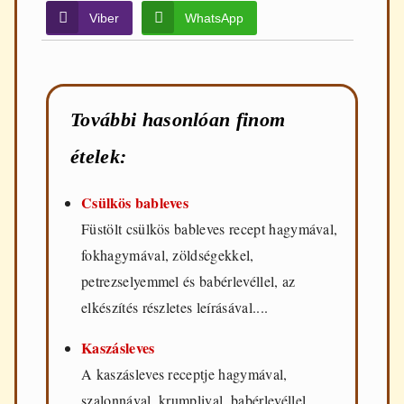
Viber
WhatsApp
További hasonlóan finom
ételek:
Csülkös bableves
Füstölt csülkös bableves recept hagymával,
fokhagymával, zöldségekkel,
petrezselyemmel és babérlevéllel, az
elkészítés részletes leírásával....
Kaszásleves
A kaszásleves receptje hagymával,
szalonnával, krumplival, babérlevéllel,