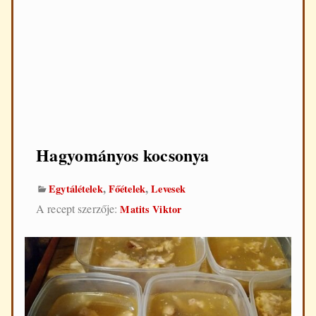
d
e
n
n
a
p
i
f
ő
z
é
Hagyományos kocsonya
s
h
e
,
,
Egytálételek
Főételek
Levesek
z
A recept szerzője:
Matits Viktor