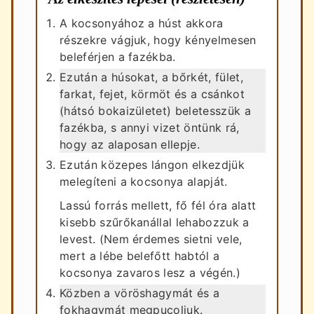
A kocsonyához a húst akkora
részekre vágjuk, hogy kényelmesen
beleférjen a fazékba.
Ezután a húsokat, a bőrkét, fület,
farkat, fejet, körmöt és a csánkot
(hátsó bokaizületet) beletesszük a
fazékba, s annyi vizet öntünk rá,
hogy az alaposan ellepje.
Ezután közepes lángon elkezdjük
melegíteni a kocsonya alapját.
Lassú forrás mellett, fő fél óra alatt
kisebb szűrőkanállal lehabozzuk a
levest. (Nem érdemes sietni vele,
mert a lébe belefőtt habtól a
kocsonya zavaros lesz a végén.)
Közben a vöröshagymát és a
fokhagymát megpucoljuk.