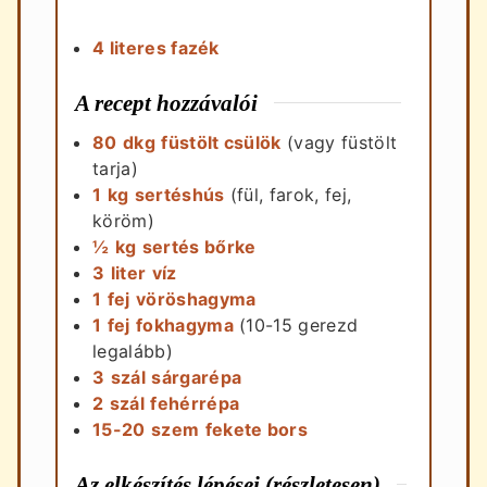
4 literes fazék
A recept hozzávalói
80
dkg
füstölt csülök
(vagy füstölt
tarja)
1
kg
sertéshús
(fül, farok, fej,
köröm)
½
kg
sertés bőrke
3
liter
víz
1
fej
vöröshagyma
1
fej
fokhagyma
(10-15 gerezd
legalább)
3
szál
sárgarépa
2
szál
fehérrépa
15-20
szem
fekete bors
Az elkészítés lépései (részletesen)