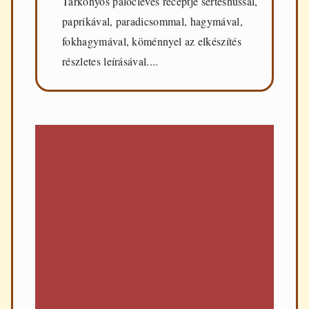
Tárkonyos palócleves receptje sertéshússal,
paprikával, paradicsommal, hagymával,
fokhagymával, köménnyel az elkészítés
részletes leírásával....