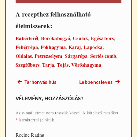
A recepthez felhasználható
élelmiszerek:
Babérlevél
Borókabogyó
Csülök
Egész bors
,
,
,
,
Fehérrépa
Fokhagyma
Karaj
Lapocka
,
,
,
,
Oldalas
Petrezselyem
Sárgarépa
Sertés comb
,
,
,
,
Szegfűbors
Tarja
Tojás
Vöröshagyma
,
,
,
Előző
Következő
Tarhonyás hús
Lebbencsleves
Bejegyzés
recept:
recept:
navigáció
VÉLEMÉNY, HOZZÁSZÓLÁS?
Az e-mail címet nem tesszük közzé.
A kötelező mezőket
*
karakterrel jelöltük
Recipe Rating