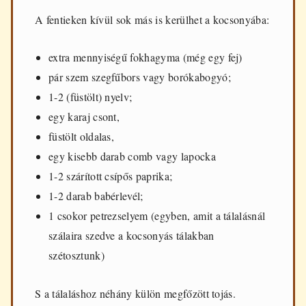
A fentieken kívül sok más is kerülhet a kocsonyába:
extra mennyiségű fokhagyma (még egy fej)
pár szem szegfűbors vagy borókabogyó;
1-2 (füstölt) nyelv;
egy karaj csont,
füstölt oldalas,
egy kisebb darab comb vagy lapocka
1-2 szárított csípős paprika;
1-2 darab babérlevél;
1 csokor petrezselyem (egyben, amit a tálalásnál
szálaira szedve a kocsonyás tálakban
szétosztunk)
S a tálaláshoz néhány külön megfőzött tojás.