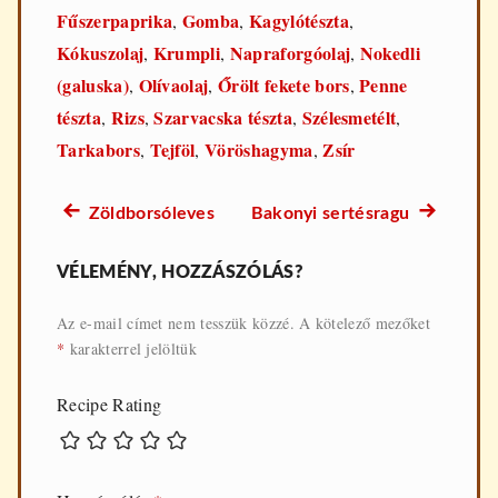
Fűszerpaprika
Gomba
Kagylótészta
,
,
,
Kókuszolaj
Krumpli
Napraforgóolaj
Nokedli
,
,
,
(galuska)
Olívaolaj
Őrölt fekete bors
Penne
,
,
,
tészta
Rizs
Szarvacska tészta
Szélesmetélt
,
,
,
,
Tarkabors
Tejföl
Vöröshagyma
Zsír
,
,
,
Előző
Következő
Zöldborsóleves
Bakonyi sertésragu
Bejegyzés
recept:
recept:
navigáció
VÉLEMÉNY, HOZZÁSZÓLÁS?
Az e-mail címet nem tesszük közzé.
A kötelező mezőket
*
karakterrel jelöltük
Recipe Rating