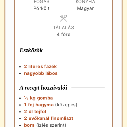
FOGÁS
KONYHA
Pörkölt
Magyar
TÁLALÁS
4
főre
Eszközök
2 literes fazék
nagyobb lábos
A recept hozzávalói
½
kg
gomba
1
fej
hagyma
(közepes)
2
dl
tejföl
2
evőkanál
finomliszt
bors
(ízlés szerint)