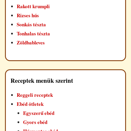
Rakott krumpli
Rizses hús
Sonkás tészta
Tonhalas tészta
Zöldbableves
Receptek menük szerint
Reggeli receptek
Ebéd ötletek
Egyszerű ebéd
Gyors ebéd