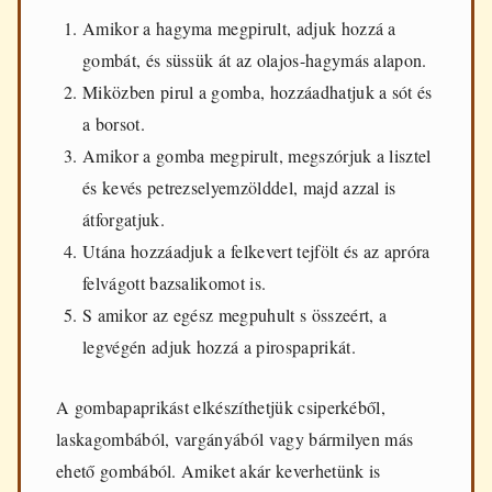
Amikor a hagyma megpirult, adjuk hozzá a
gombát, és süssük át az olajos-hagymás alapon.
Miközben pirul a gomba, hozzáadhatjuk a sót és
a borsot.
Amikor a gomba megpirult, megszórjuk a lisztel
és kevés petrezselyemzölddel, majd azzal is
átforgatjuk.
Utána hozzáadjuk a felkevert tejfölt és az apróra
felvágott bazsalikomot is.
S amikor az egész megpuhult s összeért, a
legvégén adjuk hozzá a pirospaprikát.
A gombapaprikást elkészíthetjük csiperkéből,
laskagombából, vargányából vagy bármilyen más
ehető gombából. Amiket akár keverhetünk is