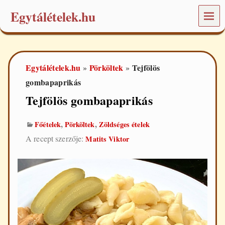
Egytálételek.hu
MEN
Ü
É
t
e
Egytálételek.hu
Pörköltek
Tejfölös
»
»
l
e
gombapaprikás
k
Tejfölös gombapaprikás
é
s
r
,
,
Főételek
Pörköltek
Zöldséges ételek
e
c
A recept szerzője:
Matits Viktor
e
p
t
e
k
a
m
i
n