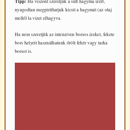
Tipp:
Ha viszont szeretjük a sült hagyma ízért,
nyugodtan megpiríthatjuk kicsit a hagymát (az olaj
mellől la vizet elhagyva.
Ha nem szeretjük az intenzíven borsos ízeket, fekete
bors helyett használhatunk őrölt fehér vagy tarka
borsot is.