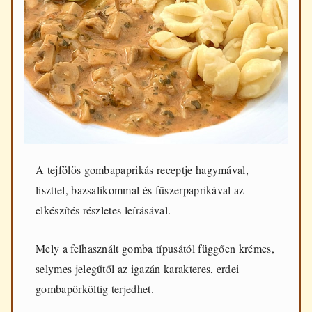
d
e
n
n
a
p
i
f
ő
z
é
s
h
A tejfölös gombapaprikás receptje hagymával,
e
liszttel, bazsalikommal és fűszerpaprikával az
z
elkészítés részletes leírásával.
Mely a felhasznált gomba típusától függően krémes,
selymes jelegűtől az igazán karakteres, erdei
gombapörköltig terjedhet.