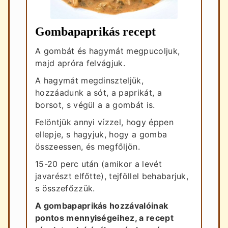
Gombapaprikás recept
A gombát és hagymát megpucoljuk,
majd apróra felvágjuk.
A hagymát megdinszteljük,
hozzáadunk a sót, a paprikát, a
borsot, s végül a a gombát is.
Felöntjük annyi vízzel, hogy éppen
ellepje, s hagyjuk, hogy a gomba
összeessen, és megfőljön.
15-20 perc után (amikor a levét
javarészt elfőtte), tejföllel behabarjuk,
s összefőzzük.
A gombapaprikás hozzávalóinak
pontos mennyiségeihez, a recept