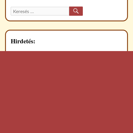
KERESÉS
Keresett
recept:
Hirdetés: