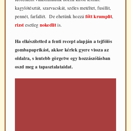
kagylótésztát, szarvacskát, széles metéltet, fusillit,
főtt krumplit
pennét, farfallét. De ehetünk hozzá
,
rizst
nokedlit
esetleg
is.
Ha elkészítetted a fenti recept alapján a tejfölös
gombapaprikást, akkor kérlek gyere vissza az
oldalra, s lentebb görgetve egy hozzászólásban
oszd meg a tapasztalataidat.