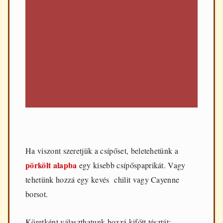
Ha viszont szeretjük a csípőset, beletehetünk a
pörkölt alapba
egy kisebb csípőspaprikát. Vagy
tehetünk hozzá egy kevés chilit vagy Cayenne
borsot.
Köretként választhatunk hozzá kifőtt tésztát: