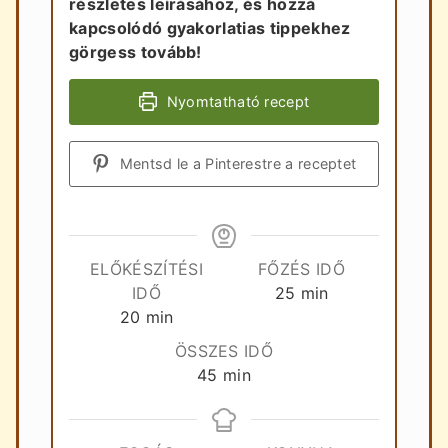
részletes leírásához, és hozzá
kapcsolódó gyakorlatias tippekhez
görgess tovább!
Nyomtatható recept
Mentsd le a Pinterestre a receptet
ELŐKÉSZÍTÉSI
FŐZÉS IDŐ
perc
IDŐ
25
min
perc
20
min
ÖSSZES IDŐ
perc
45
min