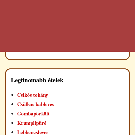
Legfinomabb ételek
Csikós tokány
Csülkös bableves
Gombapörkölt
Krumplipüré
Lebbencsleves