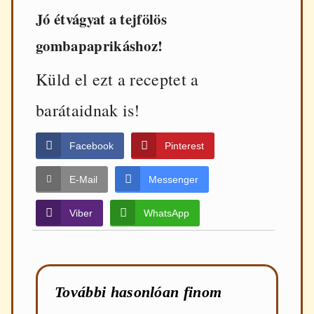
Jó étvágyat a tejfölös
gombapaprikáshoz!
Küld el ezt a receptet a
barátaidnak is!
Facebook
Pinterest
E-Mail
Messenger
Viber
WhatsApp
További hasonlóan finom