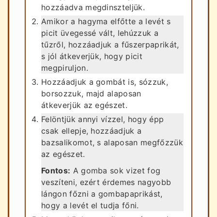
hozzáadva megdinszteljük.
Amikor a hagyma elfőtte a levét s
picit üvegessé vált, lehúzzuk a
tűzről, hozzáadjuk a fűszerpaprikát,
s jól átkeverjük, hogy picit
megpiruljon.
Hozzáadjuk a gombát is, sózzuk,
borsozzuk, majd alaposan
átkeverjük az egészet.
Felöntjük annyi vízzel, hogy épp
csak ellepje, hozzáadjuk a
bazsalikomot, s alaposan megfőzzük
az egészet.
Fontos:
A gomba sok vizet fog
veszíteni, ezért érdemes nagyobb
lángon főzni a gombapaprikást,
hogy a levét el tudja főni.