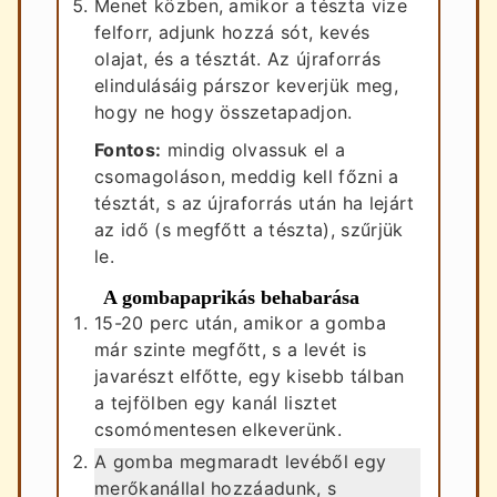
Menet közben, amikor a tészta vize
felforr, adjunk hozzá sót, kevés
olajat, és a tésztát. Az újraforrás
elindulásáig párszor keverjük meg,
hogy ne hogy összetapadjon.
Fontos:
mindig olvassuk el a
csomagoláson, meddig kell főzni a
tésztát, s az újraforrás után ha lejárt
az idő (s megfőtt a tészta), szűrjük
le.
A gombapaprikás behabarása
15-20 perc után, amikor a gomba
már szinte megfőtt, s a levét is
javarészt elfőtte, egy kisebb tálban
a tejfölben egy kanál lisztet
csomómentesen elkeverünk.
A gomba megmaradt levéből egy
merőkanállal hozzáadunk, s