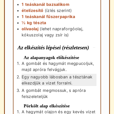
1
teáskanál
bazsalikom
ételízesítő
(ízlés szerint)
1
teáskanál
fűszerpaprika
½
kg
tészta
olívaolaj
(lehet napraforgóolaj,
kókuszolaj vagy zsír is)
Az elkészítés lépései (részletesen)
Az alapanyagok előkészítése
A gombát és hagymát megpucoljuk,
majd apróra felvágjuk.
Egy nagyobb lábosban a tésztának
elkezdjük a vizet forralni.
A gombát megmossuk, s apróra
felszeleteljük
Pörkölt alap elkészítése
A hagymát olajon és egy kevés vizet