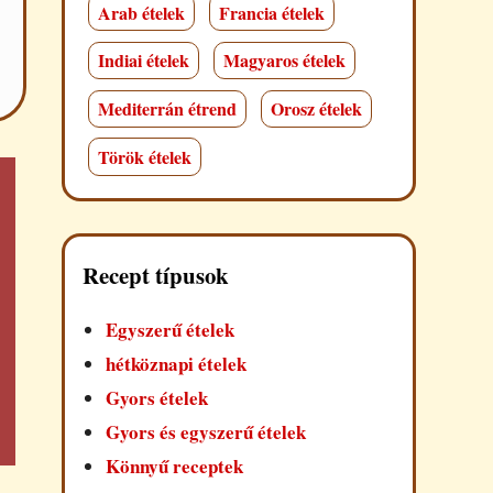
Arab ételek
Francia ételek
Indiai ételek
Magyaros ételek
Mediterrán étrend
Orosz ételek
Török ételek
Recept típusok
Egyszerű ételek
hétköznapi ételek
Gyors ételek
Gyors és egyszerű ételek
Könnyű receptek