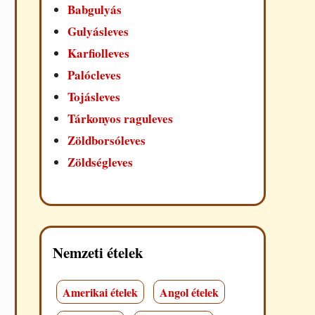
Babgulyás
Gulyásleves
Karfiolleves
Palócleves
Tojásleves
Tárkonyos raguleves
Zöldborsóleves
Zöldségleves
Nemzeti ételek
Amerikai ételek
Angol ételek