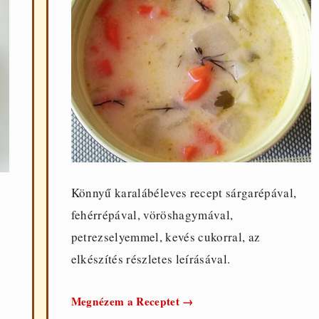
Könnyű karalábéleves recept sárgarépával,
fehérrépával, vöröshagymával,
petrezselyemmel, kevés cukorral, az
elkészítés részletes leírásával.
Könnyű
Megnézem a Receptet
→