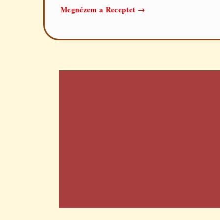
Fűszerek
Megnézem a Receptet
→
listája