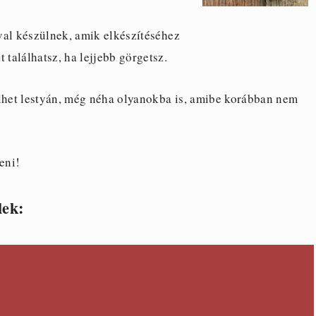
val készülnek, amik elkészítéséhez
 találhatsz, ha lejjebb görgetsz.
ülhet lestyán, még néha olyanokba is, amibe korábban nem
eni!
lek: