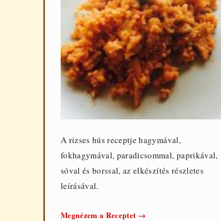
A rizses hús receptje hagymával,
fokhagymával, paradicsommal, paprikával,
sóval és borssal, az elkészítés részletes
leírásával.
Rizses
Megnézem a Receptet
→