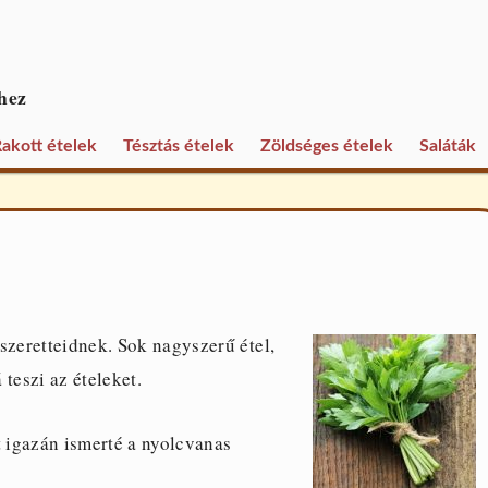
hez
akott ételek
Tésztás ételek
Zöldséges ételek
Saláták
szeretteidnek. Sok nagyszerű étel,
teszi az ételeket.
t igazán ismerté a nyolcvanas