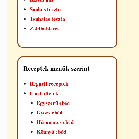
Sonkás tészta
Tonhalas tészta
Zöldbableves
Receptek menük szerint
Reggeli receptek
Ebéd ötletek
Egyszerű ebéd
Gyors ebéd
Húsmentes ebéd
Könnyű ebéd