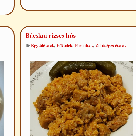
karalábéleves
Bácskai rizses hús
,
,
,
Egytálételek
Főételek
Pörköltek
Zöldséges ételek