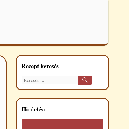
Recept keresés
KERESÉS
Keresett
recept:
Hirdetés: