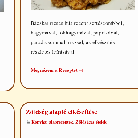
Bácskai rizses hús recept sertéscombból,
hagymával, fokhagymával, paprikával,
paradicsommal, rizzsel, az elkészítés
részletes leírásával.
Bácskai
Megnézem a Receptet
→
rizses
hús
Zöldség alaplé elkészítése
,
Konyhai alapreceptek
Zöldséges ételek