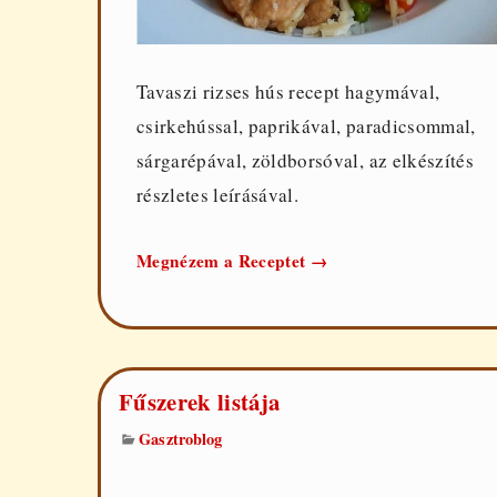
Tavaszi rizses hús recept hagymával,
csirkehússal, paprikával, paradicsommal,
sárgarépával, zöldborsóval, az elkészítés
részletes leírásával.
Tavaszi
Megnézem a Receptet
→
rizses
hús
Fűszerek listája
Gasztroblog