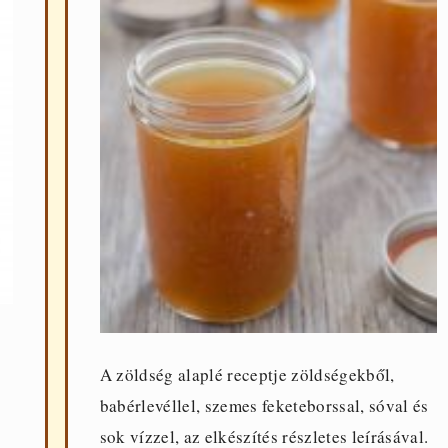
A zöldség alaplé receptje zöldségekből,
babérlevéllel, szemes feketeborssal, sóval és
sok vízzel, az elkészítés részletes leírásával.