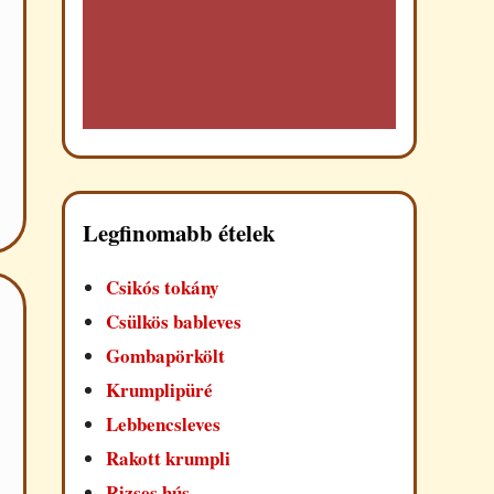
Legfinomabb ételek
Csikós tokány
Csülkös bableves
Gombapörkölt
Krumplipüré
Lebbencsleves
Rakott krumpli
Rizses hús