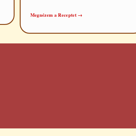
Zöldség
Megnézem a Receptet
→
alaplé
elkészítése