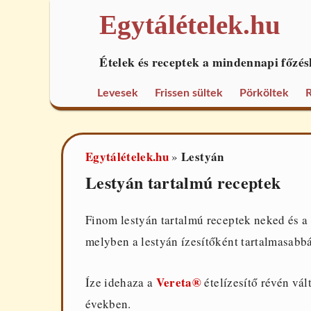
Egytálételek.hu
Ételek és receptek a mindennapi főzés
Levesek
Frissen sültek
Pörköltek
R
Egytálételek.hu
Lestyán
»
Lestyán tartalmú receptek
Finom lestyán tartalmú receptek neked és a 
melyben a lestyán ízesítőként tartalmasabbá 
Vereta®
Íze idehaza a
ételízesítő révén vál
években.