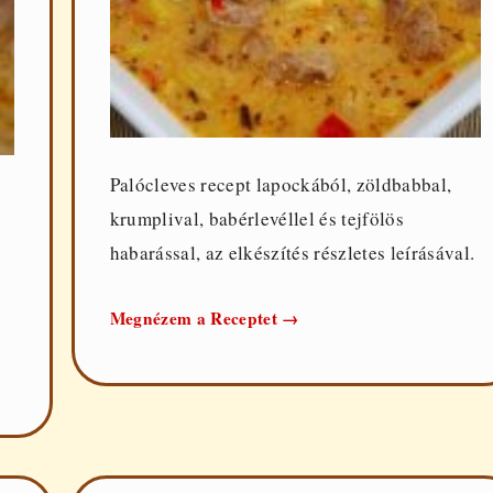
Palócleves recept lapockából, zöldbabbal,
krumplival, babérlevéllel és tejfölös
habarással, az elkészítés részletes leírásával.
Palócleves
Megnézem a Receptet
→