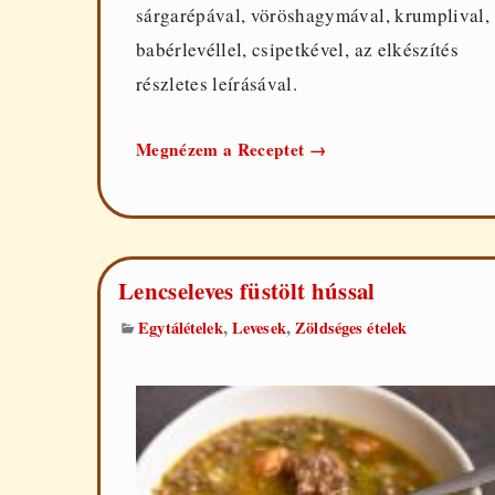
sárgarépával, vöröshagymával, krumplival,
babérlevéllel, csipetkével, az elkészítés
részletes leírásával.
Lencsegulyás
Megnézem a Receptet
→
Lencseleves füstölt hússal
,
,
Egytálételek
Levesek
Zöldséges ételek