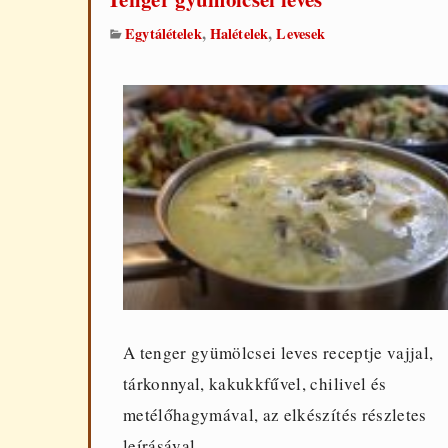
,
,
Egytálételek
Halételek
Levesek
A tenger gyümölcsei leves receptje vajjal,
tárkonnyal, kakukkfűvel, chilivel és
metélőhagymával, az elkészítés részletes
leírásával.