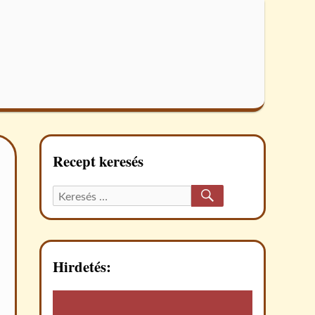
Recept keresés
KERESÉS
Keresett
recept:
Hirdetés: