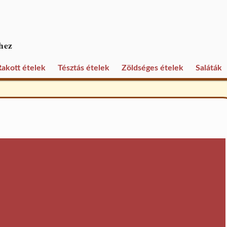
hez
Rakott ételek
Tésztás ételek
Zöldséges ételek
Saláták