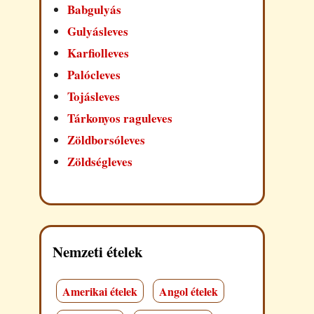
Babgulyás
Gulyásleves
Karfiolleves
Palócleves
Tojásleves
Tárkonyos raguleves
Zöldborsóleves
Zöldségleves
Nemzeti ételek
Amerikai ételek
Angol ételek