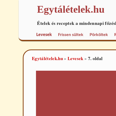
Egytálételek.hu
Ételek és receptek a mindennapi főzés
Levesek
Frissen sültek
Pörköltek
Egytálételek.hu
Levesek
7. oldal
»
»