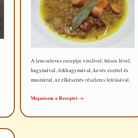
A lencseleves receptje virslivel, húsos lével,
hagymával, fokhagymával, kevés esettel és
mustárral, az elkészítés részletes leírásával.
Lencseleves
Megnézem a Receptet
→
virslivel