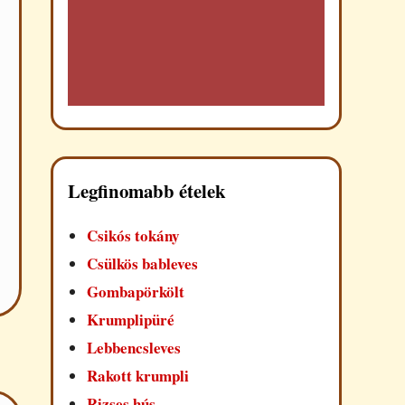
Legfinomabb ételek
Csikós tokány
Csülkös bableves
Gombapörkölt
Krumplipüré
Lebbencsleves
Rakott krumpli
Rizses hús