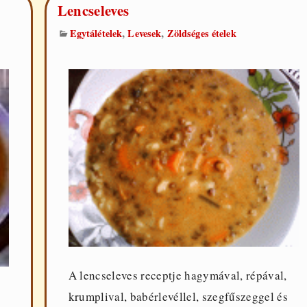
Lencseleves
,
,
Egytálételek
Levesek
Zöldséges ételek
A lencseleves receptje hagymával, répával,
krumplival, babérlevéllel, szegfűszeggel és