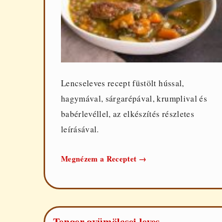
Lencseleves recept füstölt hússal,
hagymával, sárgarépával, krumplival és
babérlevéllel, az elkészítés részletes
leírásával.
Lencseleves
Megnézem a Receptet
→
füstölt
hússal
Tenger gyümölcsei leves