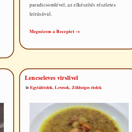
paradicsomlével, az elkészítés részletes
leírásával.
Lencseleves
Megnézem a Receptet
→
Lencseleves virslivel
,
,
Egytálételek
Levesek
Zöldséges ételek