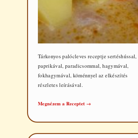
Tárkonyos palócleves receptje sertéshússal,
paprikával, paradicsommal, hagymával,
fokhagymával, köménnyel az elkészítés
részletes leírásával.
Tárkonyos
Megnézem a Receptet
→
palócleves