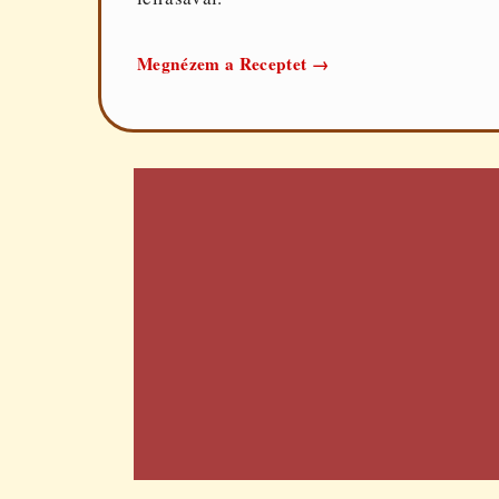
Tenger
Megnézem a Receptet
→
gyümölcsei
leves