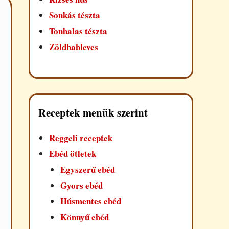
Sonkás tészta
Tonhalas tészta
Zöldbableves
Receptek menük szerint
Reggeli receptek
Ebéd ötletek
Egyszerű ebéd
Gyors ebéd
Húsmentes ebéd
Könnyű ebéd