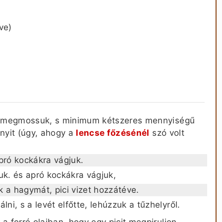
ve)
uk, megmossuk, s minimum kétszeres mennyiségű
ányit (úgy, ahogy a
lencse főzésénél
szó volt
pró kockákra vágjuk.
k. és apró kockákra vágjuk,
 a hagymát, pici vizet hozzátéve.
i, s a levét elfőtte, lehúzzuk a tűzhelyről.
a forró olajban, hogy egy picit megpiruljon.