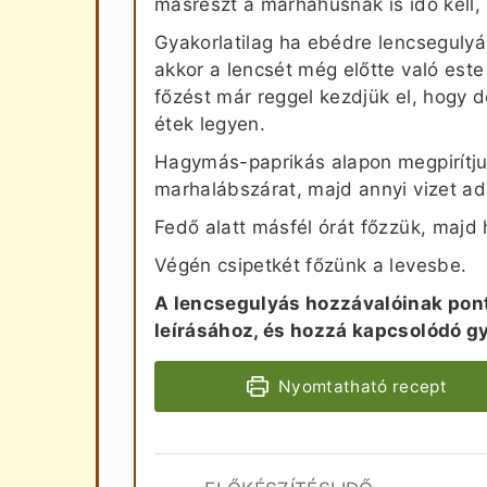
másrészt a marhahúsnak is idő kell,
Gyakorlatilag ha ebédre lencsegulyá
akkor a lencsét még előtte való este
főzést már reggel kezdjük el, hogy d
étek legyen.
Hagymás-paprikás alapon megpirítju
marhalábszárat, majd annyi vizet ad
Fedő alatt másfél órát főzzük, majd 
Végén csipetkét főzünk a levesbe.
A lencsegulyás hozzávalóinak pont
leírásához, és hozzá kapcsolódó g
Nyomtatható recept