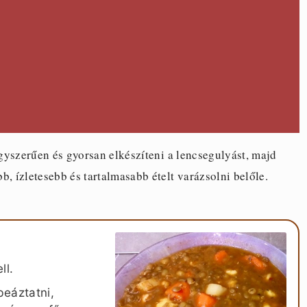
gyszerűen és gyorsan elkészíteni a lencsegulyást, majd
, ízletesebb és tartalmasabb ételt varázsolni belőle.
ll.
beáztatni,