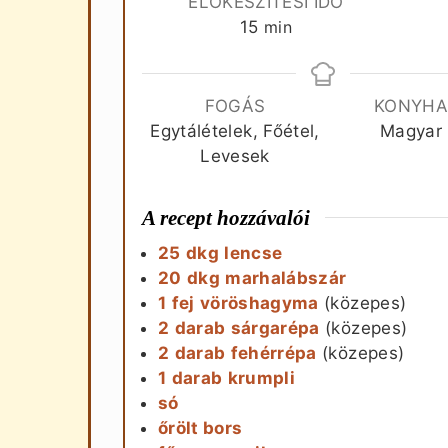
ELŐKÉSZÍTÉSI IDŐ
perc
15
min
FOGÁS
KONYH
Egytálételek, Főétel,
Magyar
Levesek
A recept hozzávalói
25
dkg
lencse
20
dkg
marhalábszár
1
fej
vöröshagyma
(közepes)
2
darab
sárgarépa
(közepes)
2
darab
fehérrépa
(közepes)
1
darab
krumpli
só
őrölt bors