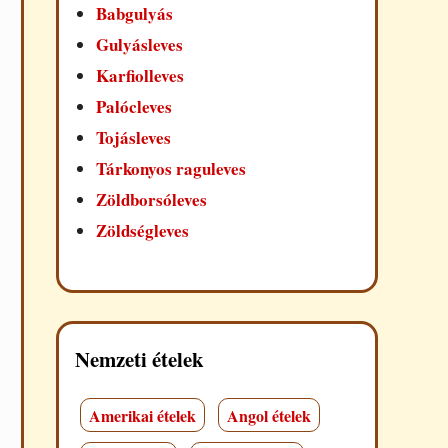
Babgulyás
Gulyásleves
Karfiolleves
Palócleves
Tojásleves
Tárkonyos raguleves
Zöldborsóleves
Zöldségleves
Nemzeti ételek
Amerikai ételek
Angol ételek