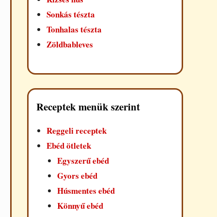
Sonkás tészta
Tonhalas tészta
Zöldbableves
Receptek menük szerint
Reggeli receptek
Ebéd ötletek
Egyszerű ebéd
Gyors ebéd
Húsmentes ebéd
Könnyű ebéd