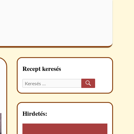
Recept keresés
KERESÉS
Keresett
recept:
Hirdetés: