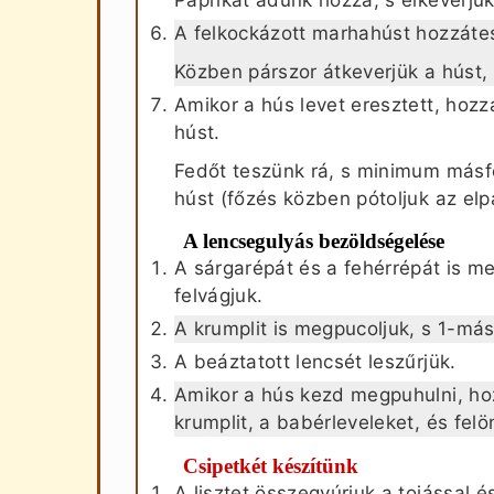
A felkockázott marhahúst hozzátes
Közben párszor átkeverjük a húst,
Amikor a hús levet eresztett, hozz
húst.
Fedőt teszünk rá, s minimum másfé
húst (főzés közben pótoljuk az elpá
A lencsegulyás bezöldségelése
A sárgarépát és a fehérrépát is me
felvágjuk.
A krumplit is megpucoljuk, s 1-más
A beáztatott lencsét leszűrjük.
Amikor a hús kezd megpuhulni, hoz
krumplit, a babérleveleket, és felön
Csipetkét készítünk
A lisztet összegyúrjuk a tojással é