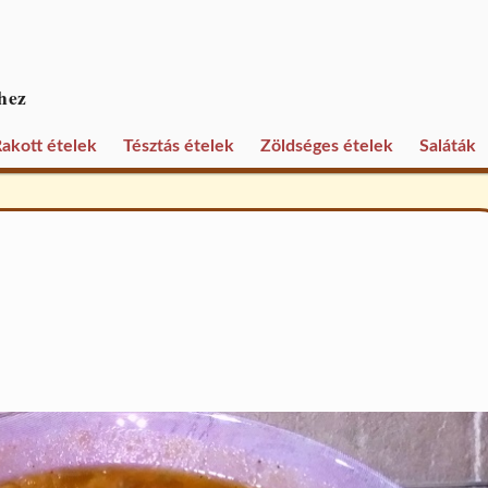
hez
akott ételek
Tésztás ételek
Zöldséges ételek
Saláták