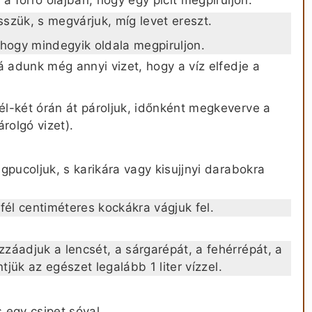
szük, s megvárjuk, míg levet ereszt.
 hogy mindegyik oldala megpiruljon.
á adunk még annyi vizet, hogy a víz elfedje a
l-két órán át pároljuk, időnként megkeverve a
rolgó vizet).
gpucoljuk, s karikára vagy kisujjnyi darabokra
fél centiméteres kockákra vágjuk fel.
záadjuk a lencsét, a sárgarépát, a fehérrépát, a
tjük az egészet legalább 1 liter vízzel.
s egy csipet sóval.