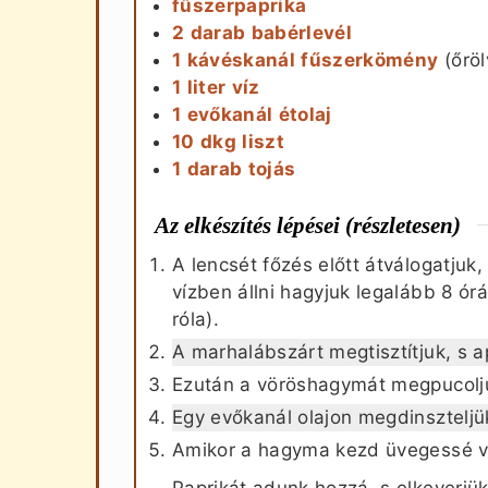
fűszerpaprika
2
darab
babérlevél
1
kávéskanál
fűszerkömény
(őröl
1
liter
víz
1
evőkanál
étolaj
10
dkg
liszt
1
darab
tojás
Az elkészítés lépései (részletesen)
A lencsét főzés előtt átválogatj
vízben állni hagyjuk legalább 8 ór
róla).
A marhalábszárt megtisztítjuk, s a
Ezután a vöröshagymát megpucolju
Egy evőkanál olajon megdinszteljük
Amikor a hagyma kezd üvegessé váln
Paprikát adunk hozzá, s elkeverjük 