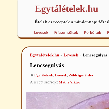
Egytálételek.hu
Ételek és receptek a mindennapi főzés
Levesek
Frissen sültek
Pörköltek
R
Egytálételek.hu
Levesek
Lencsegulyás
»
»
Lencsegulyás
,
,
Egytálételek
Levesek
Zöldséges ételek
A recept szerzője:
Matits Viktor