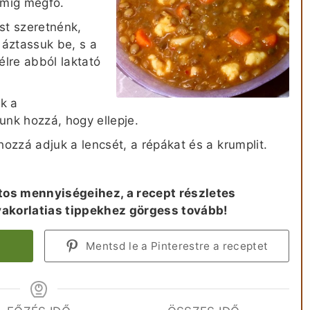
 míg megfő.
st szeretnénk,
 áztassuk be, s a
élre abból laktató
k a
unk hozzá, hogy ellepje.
hozzá adjuk a lencsét, a répákat és a krumplit.
os mennyiségeihez, a recept részletes
yakorlatias tippekhez görgess tovább!
Mentsd le a Pinterestre a receptet