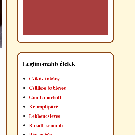
Legfinomabb ételek
Csikós tokány
Csülkös bableves
Gombapörkölt
Krumplipüré
Lebbencsleves
Rakott krumpli
Rizses hús