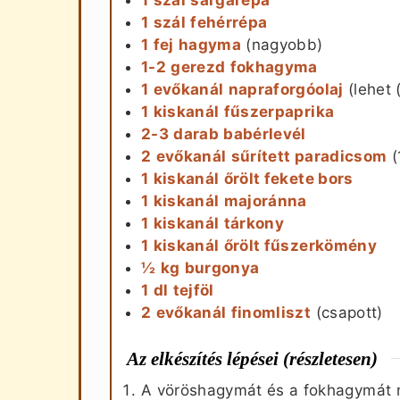
1
szál
sárgarépa
1
szál
fehérrépa
1
fej
hagyma
(nagyobb)
1-2
gerezd
fokhagyma
1
evőkanál
napraforgóolaj
(lehet 
1
kiskanál
fűszerpaprika
2-3
darab
babérlevél
2
evőkanál
sűrített paradicsom
(
1
kiskanál
őrölt fekete bors
1
kiskanál
majoránna
1
kiskanál
tárkony
1
kiskanál
őrölt fűszerkömény
½
kg
burgonya
1
dl
tejföl
2
evőkanál
finomliszt
(csapott)
Az elkészítés lépései (részletesen)
A vöröshagymát és a fokhagymát 