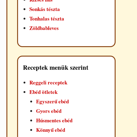
Sonkás tészta
Tonhalas tészta
Zöldbableves
Receptek menük szerint
Reggeli receptek
Ebéd ötletek
Egyszerű ebéd
Gyors ebéd
Húsmentes ebéd
Könnyű ebéd