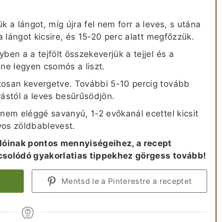
k a lángot, míg újra fel nem forr a leves, s utána
a lángot kicsire, és 15-20 perc alatt megfőzzük.
ben a a tejfölt összekeverjük a tejjel és a
y ne legyen csomós a liszt.
tosan kevergetve. További 5-10 percig tovább
rástól a leves besűrűsödjön.
 nem eléggé savanyú, 1-2 evőkanál ecettel kicsit
yos zöldbablevest.
lóinak pontos mennyiségeihez, a recept
pcsolódó gyakorlatias tippekhez görgess tovább!
Mentsd le a Pinterestre a receptet