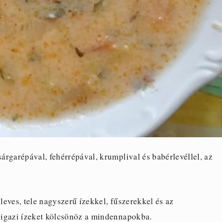
rgarépával, fehérrépával, krumplival és babérlevéllel, az
 leves, tele nagyszerű ízekkel, fűszerekkel és az
l igazi ízeket kölcsönöz a mindennapokba.