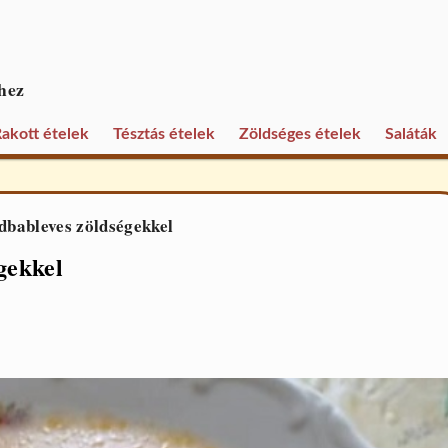
hez
akott ételek
Tésztás ételek
Zöldséges ételek
Saláták
dbableves zöldségekkel
gekkel