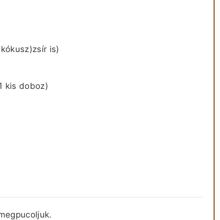
(kókusz)zsír is)
1 kis doboz)
megpucoljuk.