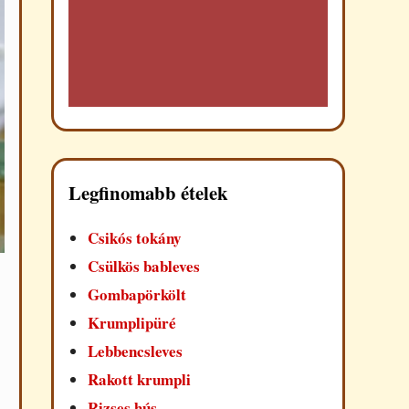
Legfinomabb ételek
Csikós tokány
Csülkös bableves
Gombapörkölt
Krumplipüré
Lebbencsleves
Rakott krumpli
Rizses hús