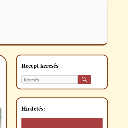
Recept keresés
KERESÉS
Keresett
recept:
Hirdetés: