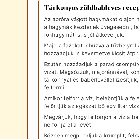
Tárkonyos zöldbableves rece
Az apróra vágott hagymákat olajon m
a hagymák kezdenek üvegesedni, h
fokhagymát is, s jól átkeverjük.
Majd a fazekat lehúzva a tűzhelyről a
hozzáadjuk, s kevergetve kicsit átpirí
Ezután hozzáadjuk a paradicsompüré
vizet. Megsózzuk, majoránnával, k
tárkonnyal és babérlevéllel ízesítjük
felforrni.
Amikor felforr a víz, beleöntjük a f
felöntjük az egészet bő egy liter vízz
Megvárjuk, hogy felforrjon a víz a b
ne forrja el a levét.
Közben megpucoljuk a krumplit, felda