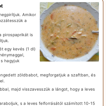
pt
egpirítjuk. Amikor
ozzátesszük a
 pirospaprikát is
tjuk.
t egy kevés (1 dl)
öménymaggal,
, s hagyjuk
elengedett zöldbabot, megforgatjuk a szaftban, és
el.
abbal, majd visszavesszük a lángot, hogy a leves
raboljuk, s a leves felforrásától számított 10-15