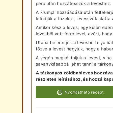
perc után hozzátesszük a leveshez.
A krumpli hozzáadása után feltekerjü
lefedjük a fazekat, levesszük alatta 
Amikor kész a leves, egy külön edény
levesből vett forró lével, azért, hog
Utána beleöntjük a levesbe folyama
főzve a levest hagyjuk, hogy a haba
A végén megkóstoljuk a levest, s ha
savanykásabbá lehet tenni a tárkon
A tárkonyos zöldbableves hozzáva
részletes leírásához, és hozzá ka
Nyomtatható recept