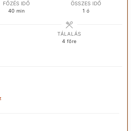
FŐZÉS IDŐ
ÖSSZES IDŐ
perc
óra
40
min
1
ó
A
TÁLALÁS
4
főre
z