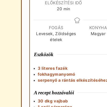
ELŐKÉSZÍTÉSI IDŐ
perc
20
min
FOGÁS
KONYH
Levesek, Zöldséges
Magyar
ételek
Eszközök
3 literes fazék
fokhagymanyomó
serpenyő a rántás elkészítéséhe
A recept hozzávalói
30
dkg
vajbab