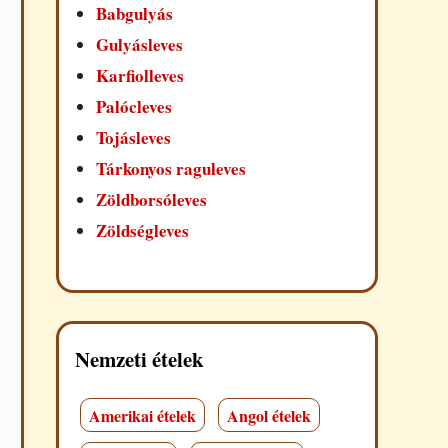
Babgulyás
Gulyásleves
Karfiolleves
Palócleves
Tojásleves
Tárkonyos raguleves
Zöldborsóleves
Zöldségleves
Nemzeti ételek
Amerikai ételek
Angol ételek