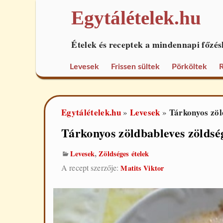
Egytálételek.hu
Ételek és receptek a mindennapi főzés
Levesek
Frissen sültek
Pörköltek
R
Egytálételek.hu
Levesek
Tárkonyos zöl
»
»
Tárkonyos zöldbableves zöldsé
,
Levesek
Zöldséges ételek
A recept szerzője:
Matits Viktor