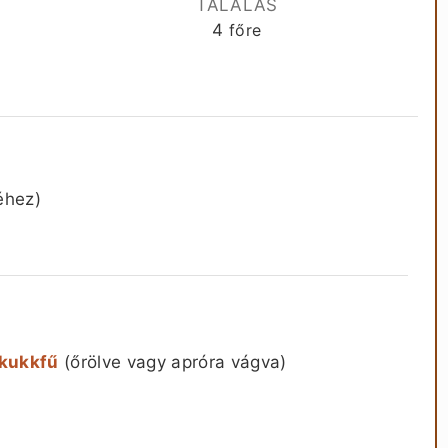
A
TÁLALÁS
4
főre
éhez)
akukkfű
(őrölve vagy apróra vágva)