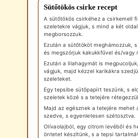
Sütőtökös csirke recept
A sütőtökös csirkéhez a csirkemell f
szeletekre vágjuk, s mind a két old
megborsozzuk.
Ezután a sütőtököt meghámozzuk, s
és megszórjuk kakukkfűvel és/vagy 
Ezután a lilahagymát is megpucoljuk
vágjuk, majd kézzel karikákra szedjü
szeleteket.
Egy tepsibe sütőpapírt teszünk, s el
szeletek közé s a tetejére rétegezzük
Majd az egésznek a tetejére mehet a
szedve, s egyenletesen szétosztva.
Olívaolajból, egy citrom levéből és 
öntetet készítünk, s a tepsi tartal