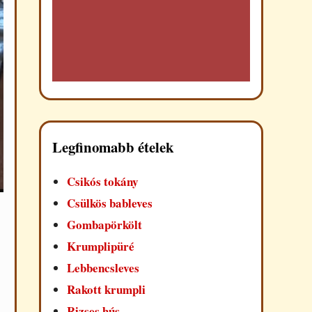
Legfinomabb ételek
Csikós tokány
Csülkös bableves
Gombapörkölt
Krumplipüré
Lebbencsleves
Rakott krumpli
Rizses hús