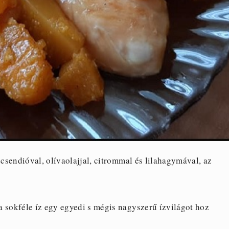
ecsendióval, olívaolajjal, citrommal és lilahagymával, az
a sokféle íz egy egyedi s mégis nagyszerű ízvilágot hoz