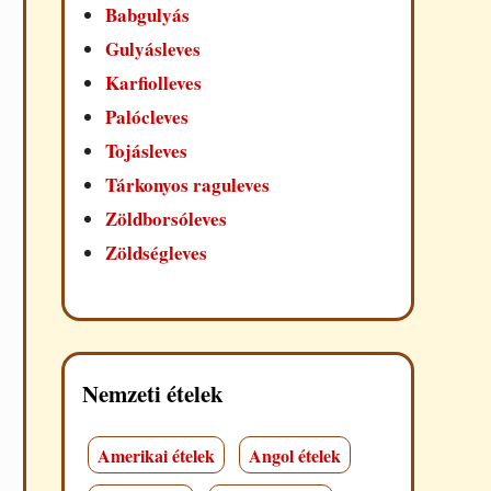
Babgulyás
Gulyásleves
Karfiolleves
Palócleves
Tojásleves
Tárkonyos raguleves
Zöldborsóleves
Zöldségleves
Nemzeti ételek
Amerikai ételek
Angol ételek