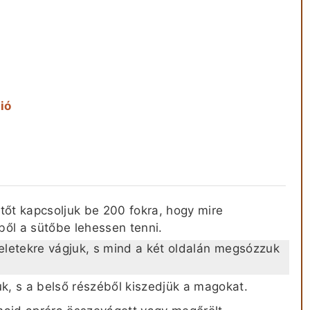
ió
tőt kapcsoljuk be 200 fokra, hogy mire
yből a sütőbe lehessen tenni.
zeletekre vágjuk, s mind a két oldalán megsózzuk
, s a belső részéből kiszedjük a magokat.