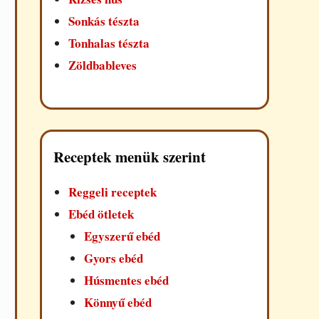
Sonkás tészta
Tonhalas tészta
Zöldbableves
Receptek menük szerint
Reggeli receptek
Ebéd ötletek
Egyszerű ebéd
Gyors ebéd
Húsmentes ebéd
Könnyű ebéd