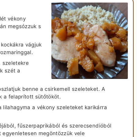
ilét vékony
alán megsózzuk s
 kockákra vágjuk
rozmaringgal.
, szeletekre
k szét a
oszlatjuk benne a csirkemell szeleteket. A
 a felaprított sütőtököt.
 lilahagyma a vékony szeleteket karikárra
héjából, fűszerpaprikából és szerecsendióból
mát egyenletesen megöntözzük vele