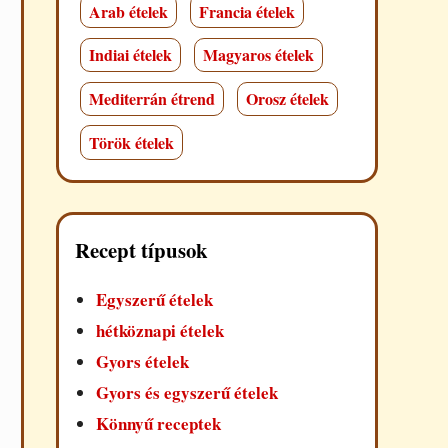
Arab ételek
Francia ételek
Indiai ételek
Magyaros ételek
Mediterrán étrend
Orosz ételek
Török ételek
Recept típusok
Egyszerű ételek
hétköznapi ételek
Gyors ételek
Gyors és egyszerű ételek
Könnyű receptek