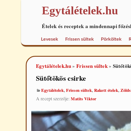
Egytálételek.hu
Ételek és receptek a mindennapi főzés
Levesek
Frissen sültek
Pörköltek
R
Egytálételek.hu
Frissen sültek
Sütőtök
»
»
Sütőtökös csirke
,
,
,
Egytálételek
Frissen sültek
Rakott ételek
Zölds
A recept szerzője:
Matits Viktor