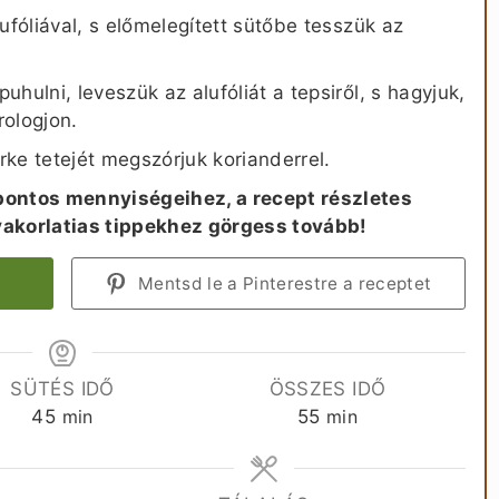
ufóliával, s előmelegített sütőbe tesszük az
hulni, leveszük az alufóliát a tepsiről, s hagyjuk,
rologjon.
rke tetejét megszórjuk korianderrel.
pontos mennyiségeihez, a recept részletes
yakorlatias tippekhez görgess tovább!
Mentsd le a Pinterestre a receptet
SÜTÉS IDŐ
ÖSSZES IDŐ
perc
perc
45
min
55
min