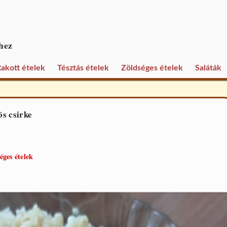
hez
akott ételek
Tésztás ételek
Zöldséges ételek
Saláták
ös csirke
éges ételek