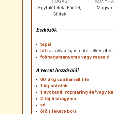
FOGÁS
KONYH
Egytálételek, Főétel,
Magyar
Sültek
Eszközök
tepsi
tál
(az olívaolajos öntet elkészítés
fokhagymanyomó vagy reszelő
A recept hozzávalói
60
dkg
csirkemell filé
1
kg
sütőtök
1
evőkanál
rozmaring és/vagy k
2
fej
lilahagyma
só
őrölt fekete bors