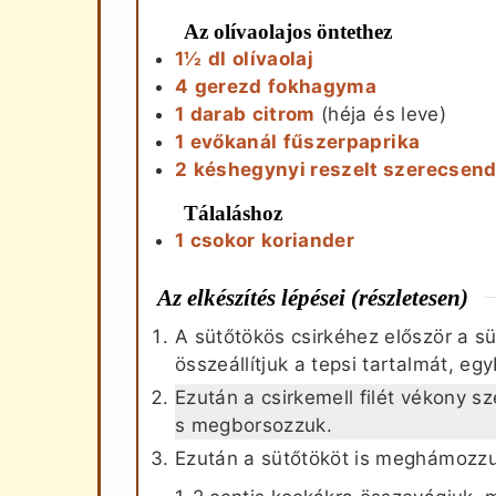
Az olívaolajos öntethez
1½
dl
olívaolaj
4
gerezd
fokhagyma
1
darab
citrom
(héja és leve)
1
evőkanál
fűszerpaprika
2
késhegynyi
reszelt szerecsend
Tálaláshoz
1
csokor
koriander
Az elkészítés lépései (részletesen)
A sütőtökös csirkéhez először a sü
összeállítjuk a tepsi tartalmát, eg
Ezután a csirkemell filét vékony s
s megborsozzuk.
Ezután a sütőtököt is meghámozzuk