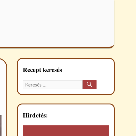
Recept keresés
KERESÉS
Keresett
recept:
Hirdetés: