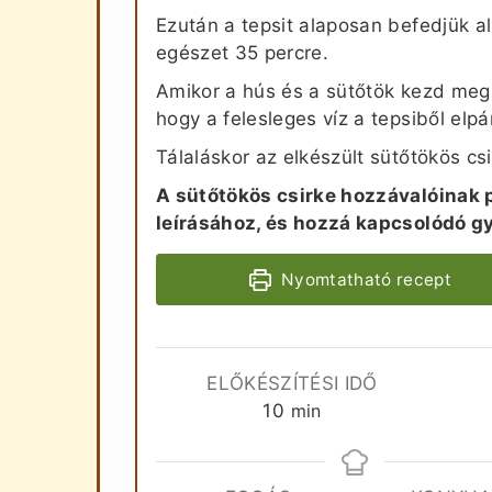
Ezután a tepsit alaposan befedjük al
egészet 35 percre.
Amikor a hús és a sütőtök kezd megpu
hogy a felesleges víz a tepsiből elpá
Tálaláskor az elkészült sütőtökös csi
A sütőtökös csirke hozzávalóinak 
leírásához, és hozzá kapcsolódó g
Nyomtatható recept
ELŐKÉSZÍTÉSI IDŐ
perc
10
min