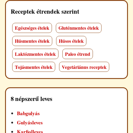
Receptek étrendek szerint
Egészséges ételek
Gluténmentes ételek
Húsmentes ételek
Húsos ételek
Laktózmentes ételek
Paleo étrend
Tojásmentes ételek
Vegetáriánus receptek
8 népszerű leves
Babgulyás
Gulyásleves
Karfiolleves