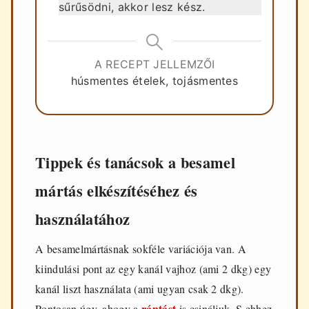
sűrűsödni, akkor lesz kész.
A RECEPT JELLEMZŐI
húsmentes ételek, tojásmentes
Tippek és tanácsok a besamel
mártás elkészítéséhez és
használatához
A besamelmártásnak sokféle variációja van. A
kiindulási pont az egy kanál vajhoz (ami 2 dkg) egy
kanál liszt használata (ami ugyan csak 2 dkg).
rántást
Pontosan úgy, ahogy a
is csináljuk. S ehhez