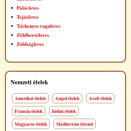
Palócleves
Tojásleves
Tárkonyos raguleves
Zöldborsóleves
Zöldségleves
Nemzeti ételek
Amerikai ételek
Angol ételek
Arab ételek
Francia ételek
Indiai ételek
Magyaros ételek
Mediterrán étrend