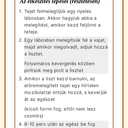
Az elkészítés lépései (részletesen)
Tejet felmelegítjük egy nyeles
lábosban. Akkor hagyjuk abba a
melegítést, amikor kezd feljönni a
teteje.
Egy lábosban melegítsük fel a vajat,
majd amikor megolvadt, adjuk hozzá
a lisztet.
Folyamatos kevergetés közben
pirítsok meg picit a lisztet
Amikor a liszt kezd barnulni, az
előremelegített tejet egy hírtelen
mozdulattal öntjük hozzá, s keverjük
át az egészet
(kicsit forrni fog, ettől nem lesz
csomós)
8-10 perc után az egész be fog