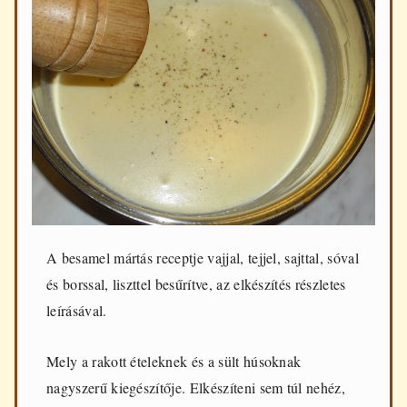
d
e
n
n
a
p
i
f
ő
z
é
s
h
e
z
A besamel mártás receptje vajjal, tejjel, sajttal, sóval
és borssal, liszttel besűrítve, az elkészítés részletes
leírásával.
Mely a rakott ételeknek és a sült húsoknak
nagyszerű kiegészítője. Elkészíteni sem túl nehéz,