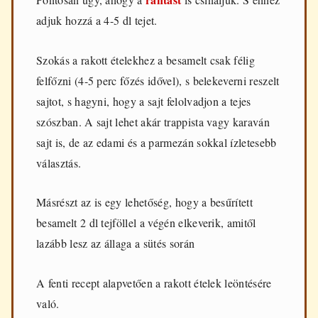
adjuk hozzá a 4-5 dl tejet.
Szokás a rakott ételekhez a besamelt csak félig
felfőzni (4-5 perc főzés idővel), s belekeverni reszelt
sajtot, s hagyni, hogy a sajt felolvadjon a tejes
szószban. A sajt lehet akár trappista vagy karaván
sajt is, de az edami és a parmezán sokkal ízletesebb
választás.
Másrészt az is egy lehetőség, hogy a besűrített
besamelt 2 dl tejföllel a végén elkeverik, amitől
lazább lesz az állaga a sütés során
A fenti recept alapvetően a rakott ételek leöntésére
való.