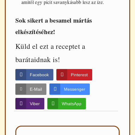
amitől egy picit savanykásabb lesz az íze.
Sok sikert a besamel mártás
elkészítéséhez!
Küld el ezt a receptet a
barátaidnak is!
Facebook
Pinterest
E-Mail
Messenger
Viber
WhatsApp