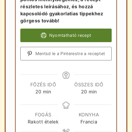
részletes leírásához, és hozzá
kapcsolódó gyakorlatias tippekhez
görgess tovább!
Nyomtatható recept
Mentsd le a Pinterestre a receptet
FŐZÉS IDŐ
ÖSSZES IDŐ
perc
perc
20
min
20
min
FOGÁS
KONYHA
Rakott ételek
Francia