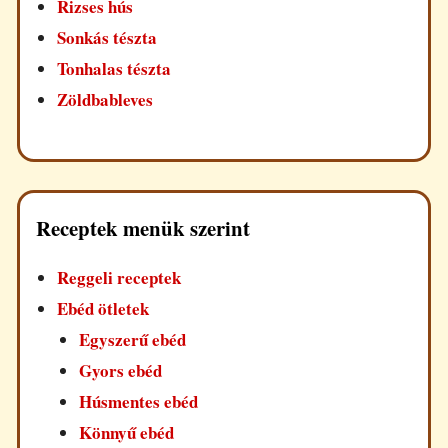
Rizses hús
Sonkás tészta
Tonhalas tészta
Zöldbableves
Receptek menük szerint
Reggeli receptek
Ebéd ötletek
Egyszerű ebéd
Gyors ebéd
Húsmentes ebéd
Könnyű ebéd