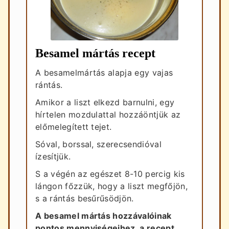
Besamel mártás recept
A besamelmártás alapja egy vajas
rántás.
Amikor a liszt elkezd barnulni, egy
hírtelen mozdulattal hozzáöntjük az
előmelegített tejet.
Sóval, borssal, szerecsendióval
ízesítjük.
S a végén az egészet 8-10 percig kis
lángon főzzük, hogy a liszt megfőjön,
s a rántás besűrűsödjön.
A besamel mártás hozzávalóinak
pontos mennyiségeihez, a recept