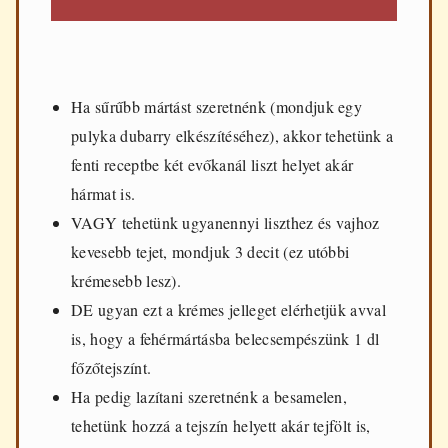
Ha sűrűbb mártást szeretnénk (mondjuk egy
pulyka dubarry elkészítéséhez), akkor tehetünk a
fenti receptbe két evőkanál liszt helyet akár
hármat is.
VAGY tehetünk ugyanennyi liszthez és vajhoz
kevesebb tejet, mondjuk 3 decit (ez utóbbi
krémesebb lesz).
DE ugyan ezt a krémes jelleget elérhetjük avval
is, hogy a fehérmártásba belecsempészünk 1 dl
főzőtejszínt.
Ha pedig lazítani szeretnénk a besamelen,
tehetünk hozzá a tejszín helyett akár tejfölt is,