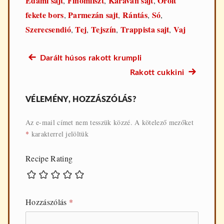
Edami sajt
Finomliszt
Karaván sajt
Őrölt
,
,
,
fekete bors
Parmezán sajt
Rántás
Só
,
,
,
,
Szerecsendió
Tej
Tejszín
Trappista sajt
Vaj
,
,
,
,
Előző
Darált húsos rakott krumpli
Bejegyzés
recept:
Következő
Rakott cukkini
navigáció
recept:
VÉLEMÉNY, HOZZÁSZÓLÁS?
Az e-mail címet nem tesszük közzé.
A kötelező mezőket
*
karakterrel jelöltük
Recipe Rating
Hozzászólás
*