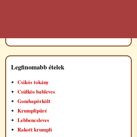
Legfinomabb ételek
Csikós tokány
Csülkös bableves
Gombapörkölt
Krumplipüré
Lebbencsleves
Rakott krumpli