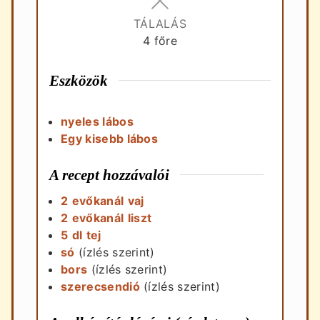
TÁLALÁS
4
főre
Eszközök
nyeles lábos
Egy kisebb lábos
A recept hozzávalói
2
evőkanál
vaj
2
evőkanál
liszt
5
dl
tej
só
(ízlés szerint)
bors
(ízlés szerint)
szerecsendió
(ízlés szerint)